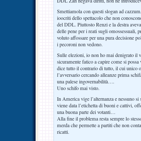
DDL Zan negava diritti, non ne introduce
Smettiamola con questi slogan ad cazzum,
ioocriti dello spettacolo che non conosco
del DDL. Piuttosto Renzi e la destra avev
delle pene per i reati sugli omossessuali, p
voluto affossare per una pura decisione pol
i pecoroni non vedono.
Sulle elezioni, io non ho mai denigrato il
sicuramente fatico a capire come si possa 
dice tutto il contrario di tutto, il cui unico
l’avversario cercando alleanze prima schif
una palese ingovernabilità….
Uno schifo mai visto.
In America vige l’alternanza e nessuno si s
viene data l’etichetta di buoni e cattivi, 
una buona parte dei votanti…
Alla fine il problema resta sempre lo stesso
merda che permette a partiti che non conta
ricatti.