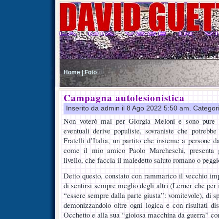
Home |
Foto
Campagna autolesionistica
Inserito da admin il 8 Ago 2022 5:50 am. Categor
Non voterò mai per Giorgia Meloni e sono pure p
eventuali derive populiste, sovraniste che potrebb
Fratelli d’Italia, un partito che insieme a persone 
come il mio amico Paolo Marcheschi, presenta g
livello, che faccia il maledetto saluto romano o peggi
Detto questo, constato con rammarico il vecchio impe
di sentirsi sempre meglio degli altri (Lerner che per 
“essere sempre dalla parte giusta”: vomitevole), di s
demonizzandolo oltre ogni logica e con risultati d
Occhetto e alla sua “gioiosa macchina da guerra” con