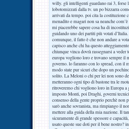
willy. gli intelligenti guardano rai 3, forse l
lobotomizzati dalla tv. un po bizzarra com
arrivati da tempo. poi cita la costituzione
menadito e magari non sa neanche com’è fa
mi piacerebbe sapere cosa ha di incostituz
guidando uno dei partiti più votati d’Italia.
comunque, il fatto è che non andare a vota
capisco anche chi ha questo atteggiamento. I
chiunque vinca dovrà rassegnarsi a veder to
europa vogliono loro e trovano sempre il m
governo. lo faranno con lo spread, con il m
modo state pur sicuri che dopo un pochino 
solito. La Meloni o chi per lei non sono des
metteranno ogni tipo di bastone tra le ruo
ritroveremo chi vogliono loro in Europa a 
imposto Monti, poi Draghi, governi tecnici
consenso della gente proprio perchè non p
sarò anche sovranista, ma rimpiango il non
mettere alla guida della mia nazione. Il t
sicuramente di grande spessore e capacità,
usato queste sue doti per il bene nostro? i