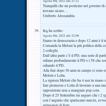
Agosto 8th, 2022 alle 21:21
Tranquilli che un posticino nel governo di 
trovano sicuro…
Umberto Alessandria
ha scritto:
Big
Agosto 8th, 2022 alle 22:06
Siamo in democrazia e dopo 12 anni è il tu
Comanda la Meloni la più politica della coa
2 colleghi.
Dall’altra parte c’è il PD, una serie di parti
odiano profondamente il PD e i 5S che son
odiando il PD.
Alla fine dopo 30 anni in campo ci sono
Meloni e Letta.
La signora Meloni che ha 4 assi in mano s
fare promesse e Letta di lavorare a una una
opposizione non a mangiare pop corn.
Dopo il 25 Settembre mi auguro che i 2 sp
con l’augurio che spariscano narcisi, avvo
arringatori di feste.