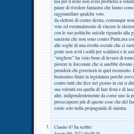
ma per il resto non avrei problemi a votar
paure di rivedere fantasmi che fanno comod
raggranellare qualche voto.
da elettore di centro destra, comunque non 
voto ed eventualmente di vincere le elezion
con le suo politiche suicide riguardo alla gu
sanzioni che non sono contro Putin,ma cont
alle soglie di una rivolta sociale che ci sa
gente non avrà i soldi per scaldarsi e le az
“migliore” ha visto bene di levarsi di torn
piovere le forconate che si sarebbe dovuto 
prenderà chi governerà in quel momento. 
benissimo finire la legislatura perchè avev
contro tutti che fece nel giorno in cui si d
sua volontà era quella di fare festa e di las
altri. indipendentemente da come uno la p
preoccuperei più di queste cose che del f
esiste solo nella propaganda di sinistra.
ha scritto:
Claudio 87
Agosto 8th, 2022 alle 09:30