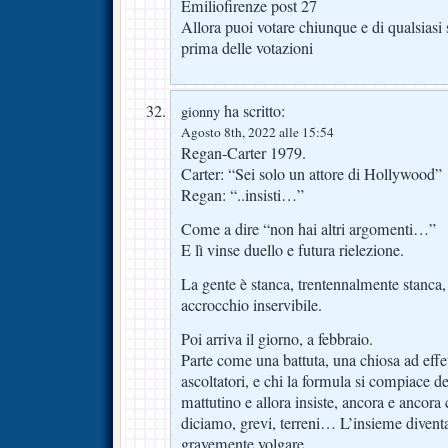
Emiliofirenze post 27
Allora puoi votare chiunque e di qualsi
prima delle votazioni
ha scritto:
gionny
Agosto 8th, 2022 alle 15:54
Regan-Carter 1979.
Carter: “Sei solo un attore di Hollywood”
Regan: “..insisti…”
Come a dire “non hai altri argomenti…”
E lì vinse duello e futura rielezione.
La gente è stanca, trentennalmente stanca, 
accrocchio inservibile.
Poi arriva il giorno, a febbraio.
Parte come una battuta, una chiosa ad effet
ascoltatori, e chi la formula si compiace 
mattutino e allora insiste, ancora e ancora
diciamo, grevi, terreni… L’insieme divent
gravemente volgare.