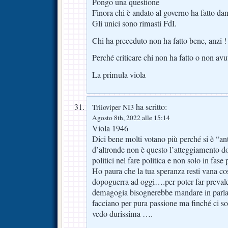
Pongo una questione
Finora chi è andato al governo ha fatto d
Gli unici sono rimasti FdI.
Chi ha preceduto non ha fatto bene, anzi !
Perché criticare chi non ha fatto o non avu
La primula viola
ha scritto:
Triioviper NI3
Agosto 8th, 2022 alle 15:14
Viola 1946
Dici bene molti votano più perché si è “an
d’altronde non è questo l’atteggiamento do
politici nel fare politica e non solo in fase 
Ho paura che la tua speranza resti vana co
dopoguerra ad oggi….per poter far prevalere
demagogia bisognerebbe mandare in parlam
facciano per pura passione ma finché ci s
vedo durissima ….