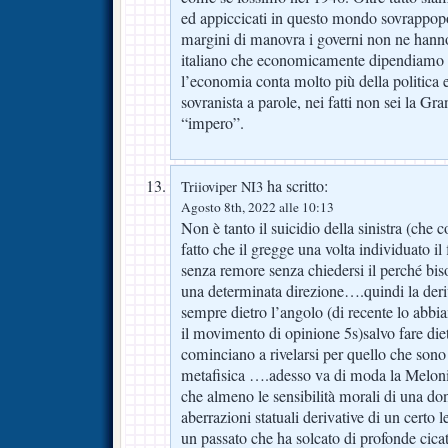
ed appiccicati in questo mondo sovrappopo
margini di manovra i governi non ne han
italiano che economicamente dipendiamo da
l’economia conta molto più della politica e 
sovranista a parole, nei fatti non sei la Gr
“impero”.
ha scritto:
Triioviper NI3
Agosto 8th, 2022 alle 10:13
Non è tanto il suicidio della sinistra (che
fatto che il gregge una volta individuato i
senza remore senza chiedersi il perché bis
una determinata direzione….quindi la deriv
sempre dietro l’angolo (di recente lo abb
il movimento di opinione 5s)salvo fare die
cominciano a rivelarsi per quello che sono
metafisica ….adesso va di moda la Meloni
che almeno le sensibilità morali di una do
aberrazioni statuali derivative di un certo 
un passato che ha solcato di profonde cicatr