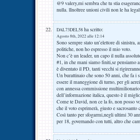
@9 valery,mi sembra che tu stia esageran
nulla. lInoltree unioni civili non le ha lega
ha scritto:
DAL73DEL58
Agosto 8th, 2022 alle 12:14
Sono sempre stato un’elettore di sinistra, a
politiche, non ho espresso il mio voto.
Non c’è un leader, un capo il nulla assolut
#1, in che mani siamo finiti,se pensiamo 
è diventato il PD, tanti vecchi si rigireran
Un burattinaio che sono 50 anni, che fa i 
essere il maneggione di turno, per gli aer
con annessa commissione multimilionario, 
dell’informazione italica, questo è il migli
Come te David, non ce la fo, non posso vo
che il voto esprimerà, giusto e sacrosanto 
Così tanto per sfogarmi,negli ultimi 30 ann
per 18, governando con tutti, altro che cam