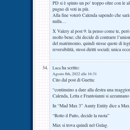
PD si è spinto un po’ troppo oltre con le a
pugno di voti in più.
Alla fine voterò Calenda sapendo che sarà
nulla…
X Valery al post 9: la penso come te, però 
molto bene; chi decide di contrarre l’unione 
del matrimonio, quindi stesse quote di leg
reversibilità, stessi diritti sociali; unica e
ha scritto:
Luca
Agosto 8th, 2022 alle 16:31
Cito dal post di Guetta:
“continuino a dare alla destra una maggio
Calenda, Letta e Frantoianni si azzannano 
In “Mad Max 3” Aunty Entity dice a Max
“Rotto il Patto, decide la ruota”
Max si trova quindi nel Gulag.