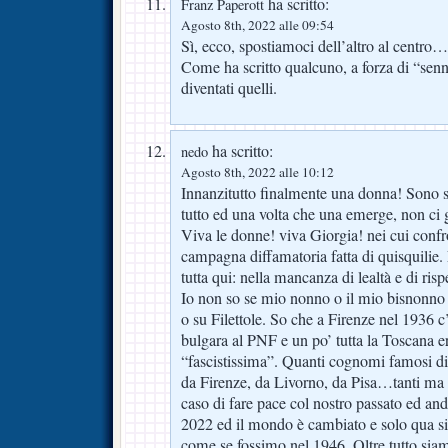
ha scritto:
Franz Paperott
Agosto 8th, 2022 alle 09:54
Sì, ecco, spostiamoci dell’altro al centro…
Come ha scritto qualcuno, a forza di “senn
diventati quelli.
ha scritto:
nedo
Agosto 8th, 2022 alle 10:12
Innanzitutto finalmente una donna! Sono su
tutto ed una volta che una emerge, non ci
Viva le donne! viva Giorgia! nei cui confron
campagna diffamatoria fatta di quisquilie. 
tutta qui: nella mancanza di lealtà e di risp
Io non so se mio nonno o il mio bisnonno
o su Filettole. So che a Firenze nel 1936 
bulgara al PNF e un po’ tutta la Toscana e
“fascistissima”. Quanti cognomi famosi di
da Firenze, da Livorno, da Pisa…tanti ma pr
caso di fare pace col nostro passato ed an
2022 ed il mondo è cambiato e solo qua si 
come se fossimo nel 1946. Oltre tutto sia