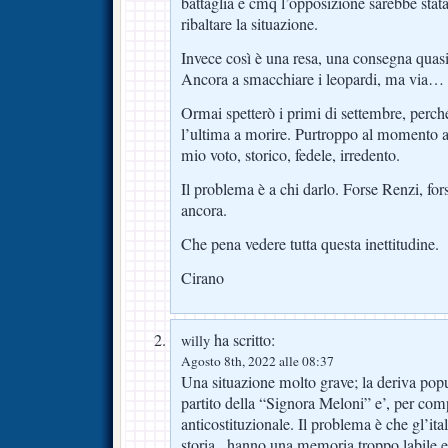
battaglia e cmq l’opposizione sarebbe stat
ribaltare la situazione.
Invece così è una resa, una consegna quasi 
Ancora a smacchiare i leopardi, ma via…
Ormai spetterò i primi di settembre, perch
l’ultima a morire. Purtroppo al momento att
mio voto, storico, fedele, irredento.
Il problema è a chi darlo. Forse Renzi, fors
ancora.
Che pena vedere tutta questa inettitudine.
Cirano
ha scritto:
willy
Agosto 8th, 2022 alle 08:37
Una situazione molto grave; la deriva popul
partito della “Signora Meloni” e’, per com
anticostituzionale. Il problema è che gl’it
storia , hanno una memoria troppo labile e 