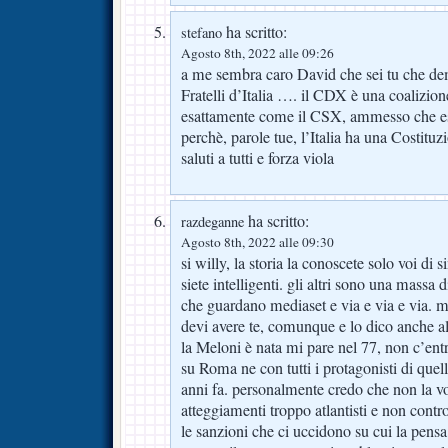
ha scritto:
stefano
Agosto 8th, 2022 alle 09:26
a me sembra caro David che sei tu che de
Fratelli d’Italia …. il CDX è una coalizio
esattamente come il CSX, ammesso che esi
perchè, parole tue, l’Italia ha una Costituz
saluti a tutti e forza viola
ha scritto:
razdeganne
Agosto 8th, 2022 alle 09:30
si willy, la storia la conoscete solo voi di s
siete intelligenti. gli altri sono una massa di
che guardano mediaset e via e via e via. 
devi avere te, comunque e lo dico anche al
la Meloni è nata mi pare nel 77, non c’ent
su Roma ne con tutti i protagonisti di quell
anni fa. personalmente credo che non la vo
atteggiamenti troppo atlantisti e non contr
le sanzioni che ci uccidono su cui la pen