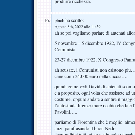
produrre ricchezza.
ha scritto:
pinob
Agosto 8th, 2022 alle 11:39
ah se poi vogliamo parlare di antenati allo
5 novembre – 5 dicembre 1922, IV Congre
Comunista
23-27 dicembre 1922, X Congresso Panrus
ah scusate, i Comunisti non esistono piu…l
cane con i 24.000 euro nella cuccia….
quindi come vedi David di antenati scomo
e a proposito, ogni volta che assistete ad un
costume, oppure andate a sentire il magg
l’autostrada firenze-mare occhio che fate l
Pavolini…..
parliamo di Fiorentina che è meglio, almeno
anzi, parafrasando il buon Nedo
“cari politici tutti, vi avessi in culo vi cac