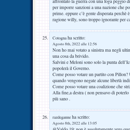
affrontato la guerra con una foga peggio di
per imporre sanzioni a una nazione che pos
prime. eppure c’è gente disperata perchè è
ragione willy, sono troppo ignorante per ca
ha scritto:
Cotogna
Agosto 8th, 2022 alle 12:56
Non ho mai votato a sinistra ma negli ultim
una cosa da brivido.
Salvini e Meloni sono solo la punta dell’I
popolerà il Governo.
Come posso votare un partito con Pillon? U
quando vengono negate alcune libertà indi
Come posso votare una coalizione che striz
Alla fine,a destra ( non pensavo di poterlo 
più sano .
ha scritto:
razdeganne
Agosto 8th, 2022 alle 13:05
@Valdo 19: non è assolutamente vero quello