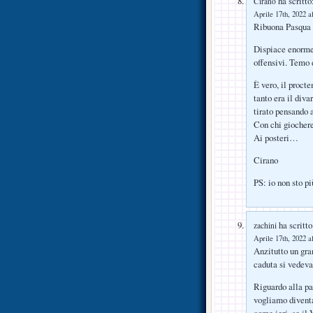
ha scritto
Cirano
Aprile 17th, 2022 a
Ribuona Pasqua a
Dispiace enorme
offensivi. Temo d
È vero, il proct
tanto era il diva
tirato pensando
Con chi gioche
Ai posteri…
Cirano
PS: io non sto pi
ha scritto
zachini
Aprile 17th, 2022 a
Anzitutto un gra
caduta si vedeva 
Riguardo alla par
vogliamo divent