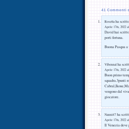
41 Commenti s
ha scritto
Rosetta
Aprile 17th, 2022 a
David hai scritt
porti fortuna.
Buona Pasqua a t
ha scrit
Vibennal
Aprile 17th, 2022 a
Buon primo temp
squadra.3punti m
Cabral,Ikone,Mal
vengono dal viva
giocatore.
ha scritt
Nanni47
Aprile 17th, 2022 a
Il Venezia deve 