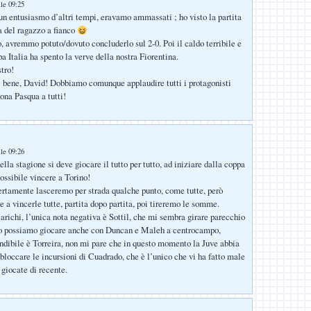
lle 09:25
 un entusiasmo d’altri tempi, eravamo ammassati ; ho visto la partita
la del ragazzo a fianco
 avremmo potuto/dovuto concluderlo sul 2-0. Poi il caldo terribile e
pa Italia ha spento la verve della nostra Fiorentina.
tro!
 bene, David! Dobbiamo comunque applaudire tutti i protagonisti
ona Pasqua a tutti!
lle 09:26
lla stagione si deve giocare il tutto per tutto, ad iniziare dalla coppa
ossibile vincere a Torino!
rtamente lasceremo per strada qualche punto, come tutte, però
 a vincerle tutte, partita dopo partita, poi tireremo le somme.
carichi, l’unica nota negativa è Sottil, che mi sembra girare parecchio
no possiamo giocare anche con Duncan e Maleh a centrocampo,
ndibile è Torreira, non mi pare che in questo momento la Juve abbia
 bloccare le incursioni di Cuadrado, che è l’unico che vi ha fatto male
 giocate di recente.