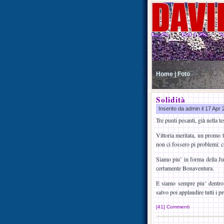
Home |
Foto
Solidità
Inserito da admin il 17 Apr
Tre punti pesanti, già nella t
Vittoria meritata, un promo 
non ci fossero pi problemi: c
Siamo piu’ in forma della Ju
certamente Bonaventura.
E siamo sempre piu’ dentro
salvo poi applaudire tutti i pr
[41] Commenti