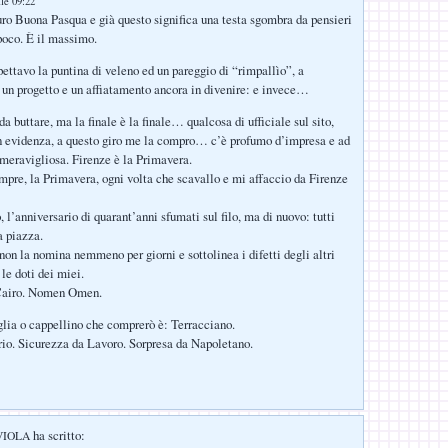
lle 09:22
guro Buona Pasqua e già questo significa una testa sgombra da pensieri
poco. È il massimo.
pettavo la puntina di veleno ed un pareggio di “rimpallìo”, a
i un progetto e un affiatamento ancora in divenire: e invece…
a buttare, ma la finale è la finale… qualcosa di ufficiale sul sito,
n evidenza, a questo giro me la compro… c’è profumo d’impresa e ad
 meravigliosa. Firenze è la Primavera.
pre, la Primavera, ogni volta che scavallo e mi affaccio da Firenze
l’anniversario di quarant’anni sfumati sul filo, ma di nuovo: tutti
 piazza.
non la nomina nemmeno per giorni e sottolinea i difetti degli altri
le doti dei miei.
Cairo. Nomen Omen.
lia o cappellino che comprerò è: Terracciano.
io. Sicurezza da Lavoro. Sorpresa da Napoletano.
ha scritto:
 VIOLA