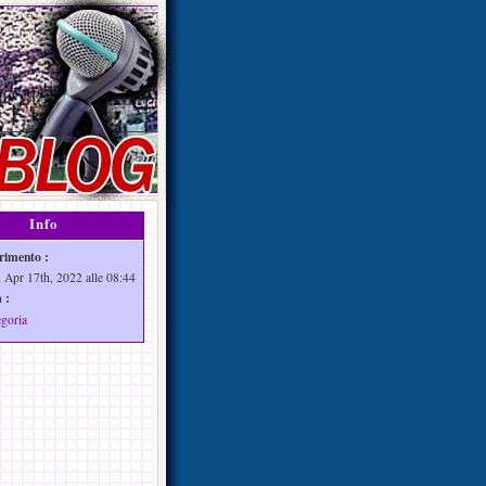
Info
rimento :
 Apr 17th, 2022 alle 08:44
 :
egoria