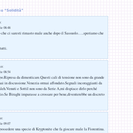
u “Solidità”
:
lle 08:48
o che ci saresti rimasto male anche dopo il Sassuolo…..speriamo che
utti.
to:
lle 08:54
o.Ripresa da dimenticare.Questi cali di tensione non sono da grande
ai in discussione.Venezia ormai affondato.Segnali incoraggianti da
eh.Venuti e Sottil non sono da Serie A,mi dispiace dirlo perché
io.Se Biraghi imparasse a crossare per bene,diventerebbe un discreto
o:
lle 09:07
possedere una specie di Kryptonite che fa giocare male la Fiorentina.