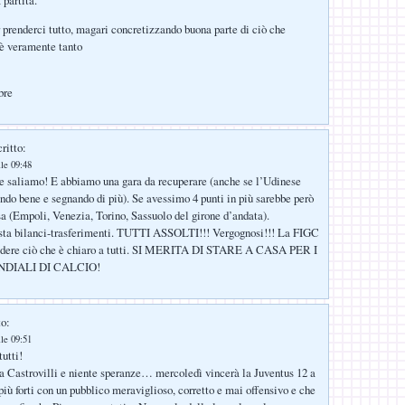
 prenderci tutto, magari concretizzando buona parte di ciò che
 è veramente tanto
bre
ritto:
lle 09:48
che saliamo! E abbiamo una gara da recuperare (anche se l’Udinese
ando bene e segnando di più). Se avessimo 4 punti in più sarebbe però
osa (Empoli, Venezia, Torino, Sassuolo del girone d’andata).
iesta bilanci-trasferimenti. TUTTI ASSOLTI!!! Vergognosi!!! La FIGC
 vedere ciò che è chiaro a tutti. SI MERITA DI STARE A CASA PER I
DIALI DI CALCIO!
to:
lle 09:51
utti!
 a Castrovilli e niente speranze… mercoledì vincerà la Juventus 12 a
iù forti con un pubblico meraviglioso, corretto e mai offensivo e che