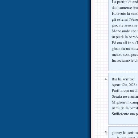
La partita di an
decisamente bru
Ho avuto la sensa
gli esterni (Ven
giocate senza se
Meno male che i
in piedi la barac
Ed ora all in su
gioca da un mes
mezzo sono poca
Incrociamo le dit
ha scritto:
Big
Aprile 17th, 2022 a
Partita con un di
Serata resa amar
Migliori in camp
ritmi della parti
Sufficiente ma p
ha scritto
gionny