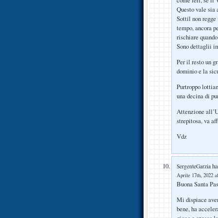
come ieri, se il 
Questo vale sia 
Sottil non regge
tempo, ancora pe
rischiare quando 
Sono dettaglii i
Per il resto un 
dominio e la sic
Purtroppo lottiam
una decina di p
Attenzione all’U
strepitosa, va af
Vdz
ha 
SergenteGarzia
Aprile 17th, 2022 a
Buona Santa Pasq
Mi dispiace aver
bene, ha acceler
gioco e spesso la