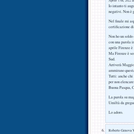
Aprile 17th, 2022 a
Io intanto ti au
negativi. Non è 
Nel finale mi as
certificazione d
Non ho un soldo d
con una parola i
aprile Firenze è
Ma Firenze è sem
Sud.
Arriverà Maggio, 
ammirano questa
Tutti: anche chi 
per non elencare 
Buona Pasqua, 
La parola su mag
Umiltà da gregar
Lo adoro.
Roberto Genova