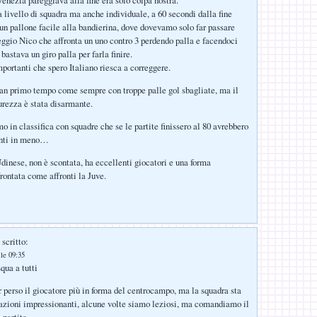
Venezia pareggiava alla fine era solo colpa nostra.
a livello di squadra ma anche individuale, a 60 secondi dalla fine
 un pallone facile alla bandierina, dove dovevamo solo far passare
ggio Nico che affronta un uno contro 3 perdendo palla e facendoci
bastava un giro palla per farla finire.
mportanti che spero Italiano riesca a correggere.
gran primo tempo come sempre con troppe palle gol sbagliate, ma il
urezza è stata disarmante.
o in classifica con squadre che se le partite finissero al 80 avrebbero
unti in meno…
dinese, non è scontata, ha eccellenti giocatori e una forma
frontata come affronti la Juve.
scritto:
lle 09:35
ua a tutti
 perso il giocatore più in forma del centrocampo, ma la squadra sta
azioni impressionanti, alcune volte siamo leziosi, ma comandiamo il
 partita.