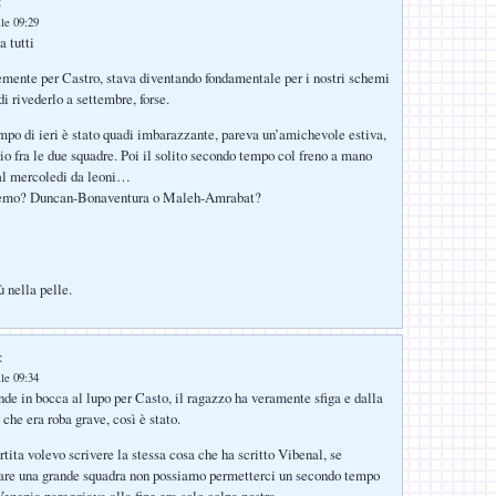
:
lle 09:29
 tutti
mente per Castro, stava diventando fondamentale per i nostri schemi
i rivederlo a settembre, forse.
empo di ieri è stato quadi imbarazzante, pareva un’amichevole estiva,
rio fra le due squadre. Poi il solito secondo tempo col freno a mano
 al mercoledi da leoni…
remo? Duncan-Bonaventura o Maleh-Amrabat?
ù nella pelle.
:
lle 09:34
nde in bocca al lupo per Casto, il ragazzo ha veramente sfiga e dalla
che era roba grave, così è stato.
tita volevo scrivere la stessa cosa che ha scritto Vibenal, se
are una grande squadra non possiamo permetterci un secondo tempo