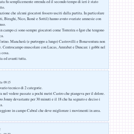
data fu semplicemente orrenda ed il secondo tempo di ieri è stato
tto.
zione che alcuni giocatori fossero usciti dalla partita. In particolare
uti, Biraghi, Nico, Ikonè e Sottil) hanno avuto svariate amnesie con
nso.
n campo ci sono sempre giocatori come Torrerira o Igor che tengono
ca.
 Torino. Mancherà (e purtroppo a lungo) Castrovilli e Bonaventura non
e. Centrocampo muscolare con Lucas, Amrabat e Duncan: i gobbi nel
 cosa.
a ed avanti tutta.
lle 09:15
vario tecnico di 2 categorie.
a nel vedere passate a pochi metri Castro che piangeva per il dolore.
o Jonny devastante per 30 minuti e il 18 che ha segnato e deciso i
ta.
eggiore in campo Cabral che deve migliorare i movimenti in area.
: