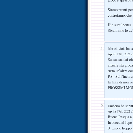
Siamo pronti per
costruiamo, che
Hic sunt leones
Sbraniamo le ze
ha sc
fabrizioviola
Aprile 17th, 2022 a
Su, su, su, dai 
attuale sta gioc
tutta un’altra c
P.S.: Sull’inch
fa finta di non
PROSSIMI MON
ha scrit
Umberto
Aprile 17th, 2022 a
Buona Pasqua a t
In bocca al lupo
0 …sono troppo p