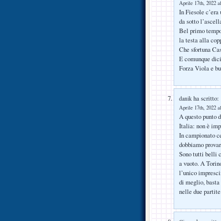
Aprile 17th, 2022 a
In Fiesole c’era
da sotto l’ascel
Bel primo tempo,
la testa alla cop
Che sfortuna Cas
E comunque dici
Forza Viola e bu
ha scritto:
danik
Aprile 17th, 2022 a
A questo punto de
Italia: non è imp
In campionato ce
dobbiamo provare
Sono tutti belli 
a vuoto. A Tori
l’unico impresci
di meglio, basta
nelle due partite