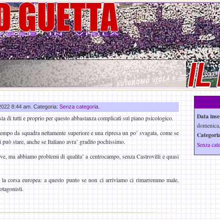
 2022 8:44 am. Categoria:
Senza categoria
.
Data inse
esta di tutti e proprio per questo abbastanza complicati sul piano psicologico.
domenica,
tempo da squadra nettamente superiore e una ripresa un po’ svagata, come se
Categoria
i può stare, anche se Italiano avra’ gradito pochissimo.
Senza cat
ve, ma abbiamo problemi di qualita’ a centrocampo, senza Castrovilli e quasi
 la corsa europea: a questo punto se non ci arriviamo ci rimarremmo male,
otagonisti.