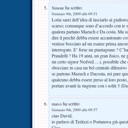
ha scritto:
Simone
Gennaio 9th, 2009 alle 09:51
Loria sarei dell’idea di lasciarlo ai gialloro
scarso; comunque sono d’accordo con te su
qualora partano Mazuch e Da costa. Ma 
dire il perchè debba essere accantonato co
venisse bocciato ad un esame prima ancora
interrogato. E’ forse un piantagrane ? C’ha
Prandelli ? Ha 19 anni, un gran fisico, ne 
un certo signor Nedved….), possibile che
sbocciare in casa un bel centrale difensiv
se partono Mazuch e Dacosta, mi pare qu
qualcuno debba essere preso al loro posto
portare avanti la stagione con i soliti 3 
ha scritto:
marco
Gennaio 9th, 2009 alle 09:57
ciao David,
io parlavo di Terlizzi o Portanova già questa
Ciao