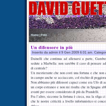
Home |
Foto
Un difensore in più
Inserito da admin il 9 Gen 2009 6:01 am. Catego
Dainelli che continua ad allenarsi a parte, Gamber
sedute a Marbella: non sarebbe il caso di pensare ad
di centrale?
Un mestierante che non costi una fortuna e che non c
in campo anche se acciaccato, col rischio di peggiorar
Non abbiamo più difensori capaci come era Ufo di a
un corpo estraneo e non mi risulta che in Spagna abb
avanti per essere considerato di più da Prandelli.
Fra l’altro, siccome la fortuna è cieca, ma la sfiga ci
che le nostre criticità a livello infortunistico si con
difesa.