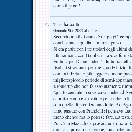
come il pane!!!
ha scritto:
Tanai
Gennaio 9th, 2009 alle 11:05
Secondo me il discorso è un pò più compl
conclusione è quella… uno va preso.
Si era partiti con i tre titolari degli ulti
ultimamente con Gamberini aveva formato 
Fortuna per Dainelli che l’infortunio dell’
risultati si vedono: per me grande inizio di
con un infortunio più leggero e meno preo
migliore(piccolo periodo di semi-appannam
Krouldrup che non fa assolutamente rimpi
‘quarto centrale lo si cercava anche ad Ag
campione non è arrivato e penso che la line
solo quelle di prendere uno forte. Ad Ag
anno passato con Prandelli si pensava tutti 
meno chence ma lo potesse fare. La testa d
Poi c’era Mazuch da provare una-due volte in
quinto la prossima stagione, ma anche lui a