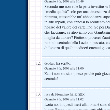
Gennaio 9th, 2009 alle 10:49
Secondo me non vale la pena investire su 
“media qualità” solo per una circostanza 
rientrata, causerebbe un’ abbondanza super
in altri reparti, con annessi lo scontento d
ribasso del valore del cartellino. Se poi D
che facciamo, ci ritroviamo con Gamberini 
maglia da titolare? Piuttosto proverei Zauri
ruolo di centrale della Lazio in passato, e s
differenza di quelli mediocri ottenuti gioc
ha scritto:
deodato
Gennaio 9th, 2009 alle 11:00
Zauri non era stato preso perchè può gioca
centrale?
ha scritto:
luca da Piombino
Gennaio 9th, 2009 alle 11:02
Loria no, in questi mesi alla roma è stato
buono Raggi, ora non saprei però chiarame