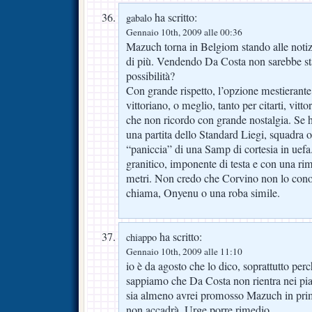
ha scritto:
gabalo
Gennaio 10th, 2009 alle 00:36
Mazuch torna in Belgiom stando alle notiz
di più. Vendendo Da Costa non sarebbe st
possibilità?
Con grande rispetto, l’opzione mestierante
vittoriano, o meglio, tanto per citarti, vitt
che non ricordo con grande nostalgia. Se h
una partita dello Standard Liegi, squadra o
“paniccia” di una Samp di cortesia in uef
granitico, imponente di testa e con una rim
metri. Non credo che Corvino non lo con
chiama, Onyenu o una roba simile.
ha scritto:
chiappo
Gennaio 10th, 2009 alle 11:10
io è da agosto che lo dico, soprattutto per
sappiamo che Da Costa non rientra nei pi
sia almeno avrei promosso Mazuch in pri
non accadrà. Urge porre rimedio.