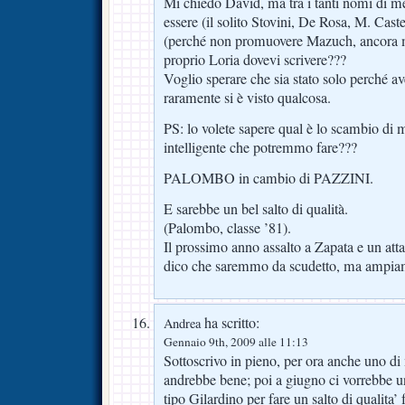
Mi chiedo David, ma tra i tanti nomi di me
essere (il solito Stovini, De Rosa, M. Cas
(perché non promuovere Mazuch, ancora mi
proprio Loria dovevi scrivere???
Voglio sperare che sia stato solo perché av
raramente si è visto qualcosa.
PS: lo volete sapere qual è lo scambio di m
intelligente che potremmo fare???
PALOMBO in cambio di PAZZINI.
E sarebbe un bel salto di qualità.
(Palombo, classe ’81).
Il prossimo anno assalto a Zapata e un atta
dico che saremmo da scudetto, ma ampia
ha scritto:
Andrea
Gennaio 9th, 2009 alle 11:13
Sottoscrivo in pieno, per ora anche uno di
andrebbe bene; poi a giugno ci vorrebbe u
tipo Gilardino per fare un salto di qualita