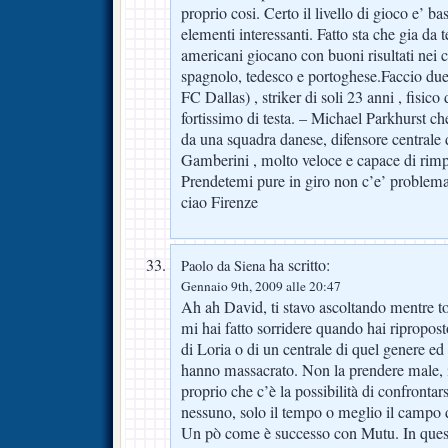
proprio cosi. Certo il livello di gioco e’ b
elementi interessanti. Fatto sta che gia da
americani giocano con buoni risultati nei 
spagnolo, tedesco e portoghese.Faccio d
FC Dallas) , striker di soli 23 anni , fisico 
fortissimo di testa. – Michael Parkhurst ch
da una squadra danese, difensore centrale d
Gamberini , molto veloce e capace di rimp
Prendetemi pure in giro non c’e’ problema
ciao Firenze
ha scritto:
Paolo da Siena
Gennaio 9th, 2009 alle 20:47
Ah ah David, ti stavo ascoltando mentre t
mi hai fatto sorridere quando hai ripropost
di Loria o di un centrale di quel genere ed 
hanno massacrato. Non la prendere male, il
proprio che c’è la possibilità di confrontar
nessuno, solo il tempo o meglio il campo d
Un pò come è successo con Mutu. In questo