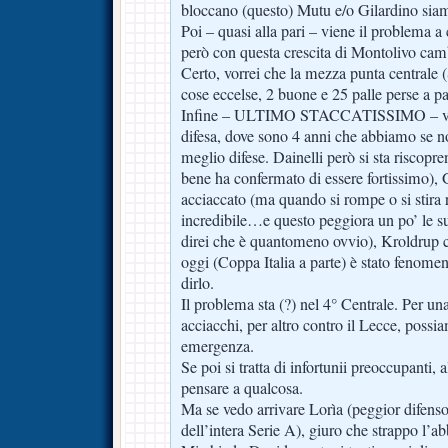
bloccano (questo) Mutu e/o Gilardino siam
Poi – quasi alla pari – viene il problema 
però con questa crescita di Montolivo cam
Certo, vorrei che la mezza punta centrale 
cose eccelse, 2 buone e 25 palle perse a pa
Infine – ULTIMO STACCATISSIMO – vien
difesa, dove sono 4 anni che abbiamo se n
meglio difese. Dainelli però si sta riscopr
bene ha confermato di essere fortissimo),
acciaccato (ma quando si rompe o si stira 
incredibile…e questo peggiora un po’ le s
direi che è quantomeno ovvio), Kroldrup ch
oggi (Coppa Italia a parte) è stato fenom
dirlo.
Il problema sta (?) nel 4° Centrale. Per una 
acciacchi, per altro contro il Lecce, possi
emergenza.
Se poi si tratta di infortunii preoccupanti, a
pensare a qualcosa.
Ma se vedo arrivare Lorìa (peggior difens
dell’intera Serie A), giuro che strappo l’