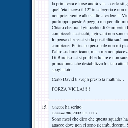
la primavera e forse andrà via… certo sti g
quell’età facevo il 12° in categoria e non
non poter venire allo stadio a vedere la Vi
purtroppo questo è peggio ma per altri mot
Chiaro che ora il ginocchio di Gamberini f
con piccoli acciacchi, i giovani non sono aff
Io penso che se ci sia la possibilità sarà u
campione. Pir inciso personale non mi pic
l’altro sudamericano, ma a me non piac
Di Burdisso ci si potrbbe fidare e non s
primadonna che destabilizza lo stato attual
spogliatoio.
Certo David ti svegli presto la mattina…
FORZA VIOLA!!!!!
ha scritto:
Ghebbe
Gennaio 9th, 2009 alle 11:07
Sono mesi che dico che questa squadra ha 
attacco dove non ci sono ricambi decenti. 