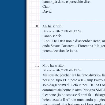
hanno già dato, e parecchio direi.
Ciao,
David
ha scritto:
Ale
Dicembre 5th, 2008 alle 17:52
Fanno schifo.
E poi, De Luca non è d’accordo? Bene, al
onda Steaua Bucarest – Fiorentina ? In gene
potere decisionale lo ha.
ha scritto:
Miro
Dicembre 5th, 2008 alle 17:58
Ma scusate perche’ la7 ha fatto diverso? ha
nessuno, tipo l’Udinese o la Samp l’altro 
solo dagli ottavi di Uefa in poi…la RAI o
commerciale come le altre, bisogna S
il canone (io ho smesso 5 anni fa…)bisogn
boicottasse la RAI non mandando piu giocat
trasmissioni, che boicottasse i loro servi