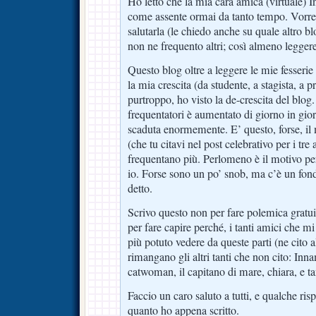
Ho letto che la mia cara amica (virtuale) 
come assente ormai da tanto tempo. Vorrei 
salutarla (le chiedo anche su quale altro b
non ne frequento altri; così almeno leggere
Questo blog oltre a leggere le mie fesseri
la mia crescita (da studente, a stagista, a p
purtroppo, ho visto la de-crescita del blog
frequentatori è aumentato di giorno in gior
scaduta enormemente. E’ questo, forse, il 
(che tu citavi nel post celebrativo per i tre
frequentano più. Perlomeno è il motivo pe
io. Forse sono un po’ snob, ma c’è un fond
detto.
Scrivo questo non per fare polemica gratui
per fare capire perché, i tanti amici che m
più potuto vedere da queste parti (ne cito 
rimangano gli altri tanti che non cito: 
catwoman, il capitano di mare, chiara, e tant
Faccio un caro saluto a tutti, e qualche ris
quanto ho appena scritto.