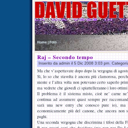
Home |
Foto
Raj – Secondo tempo
Inserito da admin il 5 Dic 2008 3:03 pm. Categor
Ma che v’aspettavate dopo dopo la vergogna di agost
Sì, lo so che stavolta è ancora più clamorosa, perch
niente e l’altra volta non potevano certo saperlo prim
ma vedrete che giovedì ci spiattelleranno i loro ottimi 
Il problema è il sistema misto, cioè ne’ carne ne
continua ad assumere quasi sempre per raccomanda
sarà una new entry che conosco pure io), ma c
economicamente più del canone, che ancora non si
paghi.
Una seconda vergogna che discrimina i tifosi della F
B per questi geni che decidono (ma non per De Lu