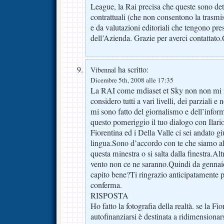
League, la Rai precisa che queste sono de
contrattuali (che non consentono la trasmis
e da valutazioni editoriali che tengono prese
dell’Azienda. Grazie per averci contattato.C
ha scritto:
Vibennal
Dicembre 5th, 2008 alle 17:35
La RAI come mdiaset et Sky non non mi in
considero tutti a vari livelli, dei parziali 
mi sono fatto del giornalismo e dell’infor
questo pomeriggio il tuo dialogo con Ilar
Fiorentina ed i Della Valle ci sei andato giu
lingua.Sono d’accordo con te che siamo a
questa minestra o si salta dalla finestra.Altr
vento non ce ne saranno.Quindi da genna
capito bene?Ti ringrazio anticipatamente
conferma.
RISPOSTA
Ho fatto la fotografia della realtà. se la Fi
autofinanziarsi è destinata a ridimensionar