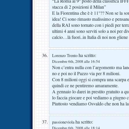
“La Roma al 9° posto della classifica IFFH
stacca di 2 posizioni il Milan”
E la Fiorentina che è è 11°?? Non se la s
idea! Ci sono rimasto malissimo e pensa
della RAI sono tornato con i piedi per terr
ultimi 4 anni sono serviti solo a noi per di
calcio…là fuori..in Italia di noi non gliene
ha scritto:
Lorenzo Trento
Dicembre 6th, 2008 alle 16:54
Non c’entra nulla con l’argomento ma lanc
no e poi no il Pazzo via per 8 milioni.
Con 8 milioni oggi si compra una scarpa e
quindi ce ne pentiremo amaramente.
A gennaio lo darei in prestito gratuito a q
lo faccia giocare e poi vediamo a giugno c
Piuttosto vendiamo Osvaldo che non ha l
ha scritto:
passioneviola
Dicembre 6th, 2008 alle 18:14