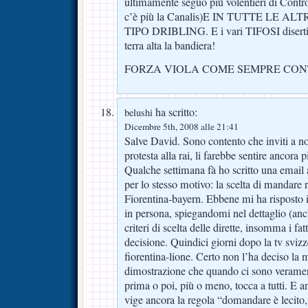
ultimamente seguo più volentieri di Cont
c’è più la Canalis)E IN TUTTE LE A
TIPO DRIBLING. E i vari TIFOSI disertin
terra alta la bandiera!
FORZA VIOLA COME SEMPRE CONT
ha scritto:
belushi
Dicembre 5th, 2008 alle 21:41
Salve David. Sono contento che inviti a 
protesta alla rai, li farebbe sentire ancora p
Qualche settimana fà ho scritto una email a
per lo stesso motivo: la scelta di mandare 
Fiorentina-bayern. Ebbene mi ha risposto i
in persona, spiegandomi nel dettaglio (anch
criteri di scelta delle dirette, insomma i fa
decisione. Quindici giorni dopo la tv sviz
fiorentina-lione. Certo non l’ha deciso la 
dimostrazione che quando ci sono veramente
prima o poi, più o meno, tocca a tutti. E 
vige ancora la regola “domandare è lecito,