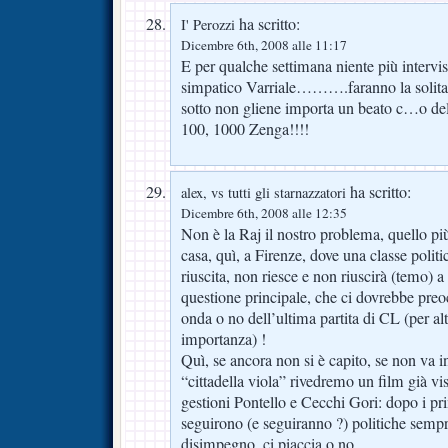
ha scritto:
I' Perozzi
Dicembre 6th, 2008 alle 11:17
E per qualche settimana niente più intervist
simpatico Varriale……….faranno la solita
sotto non gliene importa un beato c…o 
100, 1000 Zenga!!!!
ha scritto:
alex, vs tutti gli starnazzatori
Dicembre 6th, 2008 alle 12:35
Non è la Raj il nostro problema, quello pi
casa, quì, a Firenze, dove una classe politi
riuscita, non riesce e non riuscirà (temo) a
questione principale, che ci dovrebbe preo
onda o no dell’ultima partita di CL (per al
importanza) !
Quì, se ancora non si è capito, se non va in
“cittadella viola” rivedremo un film già vis
gestioni Pontello e Cecchi Gori: dopo i pr
seguirono (e seguiranno ?) politiche sempr
disimpegno, ci piaccia o no.