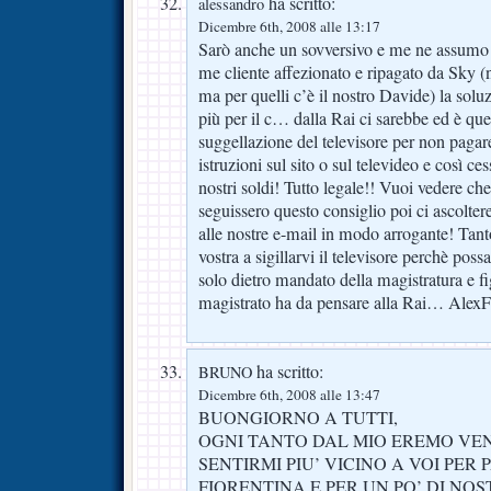
ha scritto:
alessandro
Dicembre 6th, 2008 alle 13:17
Sarò anche un sovversivo e me ne assumo 
me cliente affezionato e ripagato da Sky 
ma per quelli c’è il nostro Davide) la solu
più per il c… dalla Rai ci sarebbe ed è quel
suggellazione del televisore per non pagare
istruzioni sul sito o sul televideo e così ce
nostri soldi! Tutto legale!! Vuoi vedere che 
seguissero questo consiglio poi ci ascolte
alle nostre e-mail in modo arrogante! Tant
vostra a sigillarvi il televisore perchè poss
solo dietro mandato della magistratura e fi
magistrato ha da pensare alla Rai… AlexF
ha scritto:
BRUNO
Dicembre 6th, 2008 alle 13:47
BUONGIORNO A TUTTI,
OGNI TANTO DAL MIO EREMO VEN
SENTIRMI PIU’ VICINO A VOI PER 
FIORENTINA E,PER UN PO’ DI NOS