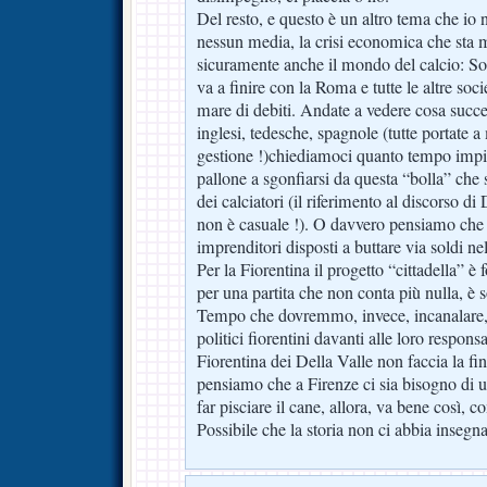
Del resto, e questo è un altro tema che io
nessun media, la crisi economica che sta 
sicuramente anche il mondo del calcio: S
va a finire con la Roma e tutte le altre soc
mare di debiti. Andate a vedere cosa succed
inglesi, tedesche, spagnole (tutte portate a
gestione !)chiediamoci quanto tempo impi
pallone a sgonfiarsi da questa “bolla” che s
dei calciatori (il riferimento al discorso 
non è casuale !). O davvero pensiamo che 
imprenditori disposti a buttare via soldi nel
Per la Fiorentina il progetto “cittadella” è
per una partita che non conta più nulla, è 
Tempo che dovremmo, invece, incanalare, t
politici fiorentini davanti alle loro respons
Fiorentina dei Della Valle non faccia la fin
pensiamo che a Firenze ci sia bisogno di u
far pisciare il cane, allora, va bene così, 
Possibile che la storia non ci abbia insegna