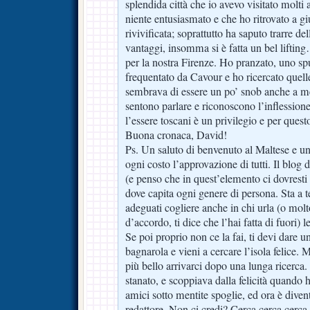
splendida città che io avevo visitato molti
niente entusiasmato e che ho ritrovato a g
rivivificata; soprattutto ha saputo trarre d
vantaggi, insomma si è fatta un bel liftin
per la nostra Firenze. Ho pranzato, uno sp
frequentato da Cavour e ho ricercato quell
sembrava di essere un po’ snob anche a me.
sentono parlare e riconoscono l’inflession
l’essere toscani è un privilegio e per questo
Buona cronaca, David!
Ps. Un saluto di benvenuto al Maltese e u
ogni costo l’approvazione di tutti. Il blog
(e penso che in quest’elemento ci dovrest
dove capita ogni genere di persona. Sta a t
adeguati cogliere anche in chi urla (o mol
d’accordo, ti dice che l’hai fatta di fuori) 
Se poi proprio non ce la fai, ti devi dare u
bagnarola e vieni a cercare l’isola felice. 
più bello arrivarci dopo una lunga ricerc
stanato, e scoppiava dalla felicità quando 
amici sotto mentite spoglie, ed ora è divent
redattore. Non ci credi? Cerca cerca cerc