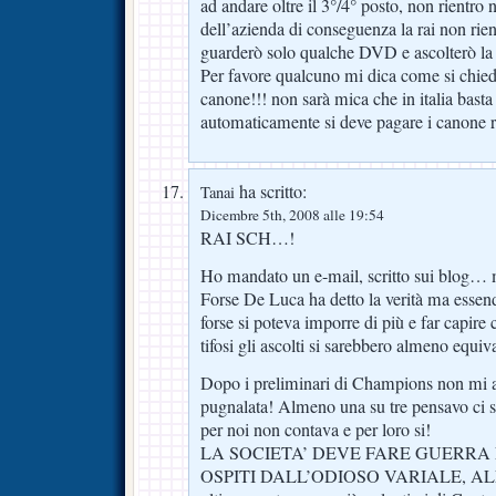
ad andare oltre il 3°/4° posto, non rientro n
dell’azienda di conseguenza la rai non rient
guarderò solo qualche DVD e ascolterò la 
Per favore qualcuno mi dica come si chiede
canone!!! non sarà mica che in italia basta
automaticamente si deve pagare i canone r
ha scritto:
Tanai
Dicembre 5th, 2008 alle 19:54
RAI SCH…!
Ho mandato un e-mail, scritto sui blog… m
Forse De Luca ha detto la verità ma essend
forse si poteva imporre di più e far capire ch
tifosi gli ascolti si sarebbero almeno equiva
Dopo i preliminari di Champions non mi as
pugnalata! Almeno una su tre pensavo ci sp
per noi non contava e per loro si!
LA SOCIETA’ DEVE FARE GUERRA
OSPITI DALL’ODIOSO VARIALE, ALL