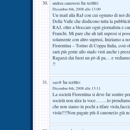
ha scritto:
andrea canavesio
Dicembre 6th, 2008 alle 13:00
Un mail alla RaJ con cui ognuno di noi dis
Della Valle che disdicono tutta la pubblici
RAJ, oltre a bloccare ogni giornalista e c
Franchi. Mi pare che ah tali suprosi si pos
solamente con altro suprusi, Iniziamo a no
Fiorentina – Torino di Coppa Italia, così ol
sarà più gente allo stado visti anche i prezzi
Ragazzi dai fuori un pò di pa… e vediamo s
!!
ha scritto:
sax@
Dicembre 6th, 2008 alle 13:11
La società Fiorentina si deve far sentire per 
società non alza la voce……..lo prendiamo
che non siamo in pochi a tifare viola,facci
viola!!!!Non pagate più il canone(io già n