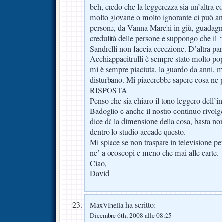
beh, credo che la leggerezza sia un’altra 
molto giovane o molto ignorante ci può an
persone, da Vanna Marchi in giù, guadagna
credulità delle persone e suppongo che il 
Sandrelli non faccia eccezione. D’altra part
Acchiappacitrulli è sempre stato molto po
mi è sempre piaciuta, la guardo da anni, m
disturbano. Mi piacerebbe sapere cosa ne 
RISPOSTA
Penso che sia chiaro il tono leggero dell’i
Badoglio e anche il nostro continuo rivolge
dice dà la dimensione della cosa, basta non
dentro lo studio accade questo.
Mi spiace se non traspare in televisione per
ne’ a oeoscopi e meno che mai alle carte.
Ciao,
David
ha scritto:
MaxVInella
Dicembre 6th, 2008 alle 08:25