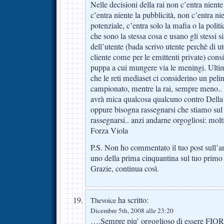
Nelle decisioni della rai non c’entra niente
c’entra niente la pubblicità, non c’entra ni
potenziale, c’entra solo la mafia o la poli
che sono la stessa cosa e usano gli stessi s
dell’utente (bada scrivo utente perchè di ute
cliente come per le emittenti private) consi
puppa a cui mungere via le meningi. Ulti
che le reti mediaset ci considerino un pelin
campionato, mentre la rai, sempre meno.. s
avrà mica qualcosa qualcuno contro Della 
oppure bisogna rassegnarsi che stiamo sul 
rassegnarsi.. anzi andarne orgogliosi: mol
Forza Viola
P.S. Non ho commentato il tuo post sull’an
uno della prima cinquantina sul tuo primo 
Grazie, continua così.
ha scritto:
Thevoice
Dicembre 5th, 2008 alle 23:20
….Sempre piu’ orgoglioso di essere F