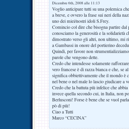
Dicembre 6th, 2008 alle 11:13
Voglio anticipare tutti su una polemica ch
a breve, e ovvero la frase sui neri della na
uno dei miei/nostri idoli S.Frey.
Comincio col dire che bisogna partire dal 
conosciamo la generosità e la solidarietà 
dimostrato verso gli altri, non ultimo, mi 
a Gambassi in onore del portierino decedu
Quindi, per favore non strumentializziamo 
parole che vengono dette.
Credo che intendesse solamente rafforzare l
vero francese è di razza bianca e che, se al 
significa obbiettivamente che il mondo è 
nel bene o nel male lo lascio giudicare a vo
Credo che la battuta più infelice che abbia 
invece quella secondo cui, in Italia, non 
Berlusconi! Forse è bene che se vuol parlar
pò di più!
Ciao a Tutti
Marco “CECINA”