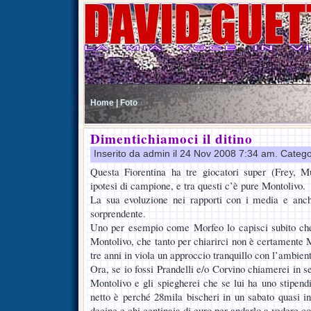
Home |
Foto
Dimentichiamoci il ditino
Inserito da admin il 24 Nov 2008 7:34 am. Catego
Questa Fiorentina ha tre giocatori super (Frey, M
ipotesi di campione, e tra questi c’è pure Montolivo.
La sua evoluzione nei rapporti con i media e anch
sorprendente.
Uno per esempio come Morfeo lo capisci subito ch
Montolivo, che tanto per chiarirci non è certamente 
tre anni in viola un approccio tranquillo con l’ambien
Ora, se io fossi Prandelli e/o Corvino chiamerei in s
Montolivo e gli spiegherei che se lui ha uno stipend
netto è perché 28mila bischeri in un sabato quasi in
decine e chi centinaia di euro per andarlo a vedere cor