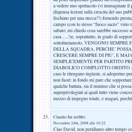
a vedere uno spettacolo (vi immaginate il 
dispensa lezioni sulla crescita del suo pub
fischiato per una stecca?!) fornendo presta
campo (con lo stesso “fuoco sacro” visto 
sabato; mi chiedo cosa sarebbe successo s
casa…..!)e, soprattutto, in grado di sopport
sottolineiamolo, VENGONO SEMPRE 
DELLA SQUADRA, PERCHE’ POSSA
CRESCERE SEMPRE DI PIU’, E M
SEMPLICEMENTE PER PARTITO PR
DIABOLICO COMPLOTTO ORDITO AI
caso le ritengano ingiuste, si adoperino p
non fuori: in fondo mi pare che sopportare
qualche battuta, sia il minimo che si possa
superprivilegiati ai quali tutto viene conce
mezzo di impegno totale, e magari, perch
ha scritto:
Claudio
Novembre 24th, 2008 alle 10:22
Ciao David, non peridiamo altro tempo con