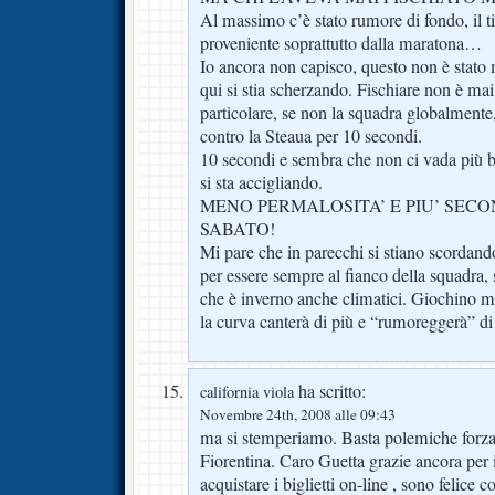
Al massimo c’è stato rumore di fondo, il t
proveniente soprattutto dalla maratona…
Io ancora non capisco, questo non è stato 
qui si stia scherzando. Fischiare non è mai
particolare, se non la squadra globalmente,
contro la Steaua per 10 secondi.
10 secondi e sembra che non ci vada più be
si sta accigliando.
MENO PERMALOSITA’ E PIU’ SECO
SABATO!
Mi pare che in parecchi si stiano scordando
per essere sempre al fianco della squadra,
che è inverno anche climatici. Giochino 
la curva canterà di più e “rumoreggerà” d
ha scritto:
california viola
Novembre 24th, 2008 alle 09:43
ma si stemperiamo. Basta polemiche forza
Fiorentina. Caro Guetta grazie ancora per 
acquistare i biglietti on-line , sono felic