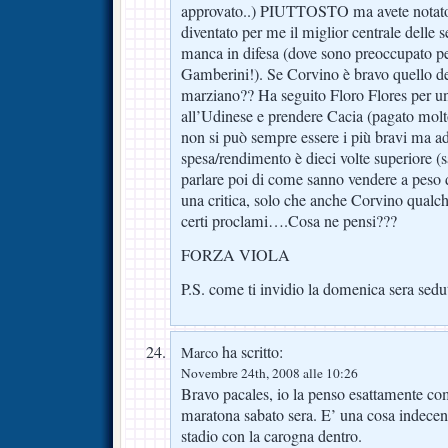
approvato..) PIUTTOSTO ma avete notato la
diventato per me il miglior centrale delle 
manca in difesa (dove sono preoccupato per
Gamberini!). Se Corvino è bravo quello d
marziano?? Ha seguito Floro Flores per un
all’Udinese e prendere Cacia (pagato molt
non si può sempre essere i più bravi ma ad
spesa/rendimento è dieci volte superiore (
parlare poi di come sanno vendere a peso d
una critica, solo che anche Corvino qualch
certi proclami….Cosa ne pensi???
FORZA VIOLA
P.S. come ti invidio la domenica sera sedut
ha scritto:
Marco
Novembre 24th, 2008 alle 10:26
Bravo pacales, io la penso esattamente com
maratona sabato sera. E’ una cosa indecent
stadio con la carogna dentro.