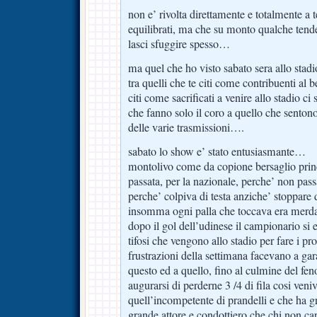
non e’ rivolta direttamente e totalmente a 
equilibrati, ma che su monto qualche tend
lasci sfuggire spesso…
ma quel che ho visto sabato sera allo stadi
tra quelli che te citi come contribuenti al
citi come sacrificati a venire allo stadio c
che fanno solo il coro a quello che sentono
delle varie trasmissioni….
sabato lo show e’ stato entusiasmante…
montolivo come da copione bersaglio prin
passata, per la nazionale, perche’ non pass
perche’ colpiva di testa anziche’ stoppare
insomma ogni palla che toccava era merda 
dopo il gol dell’udinese il campionario si e
tifosi che vengono allo stadio per fare i pro
frustrazioni della settimana facevano a gar
questo ed a quello, fino al culmine del fe
augurarsi di perderne 3 /4 di fila cosi veni
quell’incompetente di prandelli e che ha g
grande attore e condottiero che chi non c