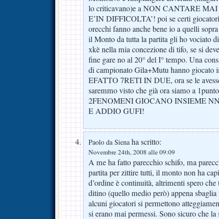
lo criticavano)e a NON CANTARE 
E’IN DIFFICOLTA’! poi se certi giocatori
orecchi fanno anche bene io a quelli sopr
il Monto da tutta la partita gli ho vociato 
xkè nella mia concezione di tifo, se si deve
fine gare no al 20° del I° tempo. Una cons
di campionato Gila+Mutu hanno giocat
EFATTO 7RETI IN DUE, ora se le avessere
saremmo visto che già ora siamo a 1pun
2FENOMENI GIOCANO INSIEME NN
E ADDIO GUFI!
ha scritto:
Paolo da Siena
Novembre 24th, 2008 alle 09:09
A me ha fatto parecchio schifo, ma parecc
partita per zittire tutti, il monto non ha cap
d’ordine è continuità, altrimenti spero che tu
ditino (quello medio però) appena sbaglia 
alcuni giocatori si permettono atteggiament
si erano mai permessi. Sono sicuro che la 