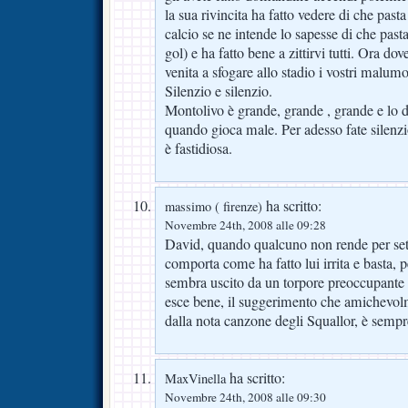
la sua rivincita ha fatto vedere di che pasta
calcio se ne intende lo sapesse di che past
gol) e ha fatto bene a zittirvi tutti. Ora dov
venita a sfogare allo stadio i vostri malumor
Silenzio e silenzio.
Montolivo è grande, grande , grande e lo d
quando gioca male. Per adesso fate silenzio
è fastidiosa.
ha scritto:
massimo ( firenze)
Novembre 24th, 2008 alle 09:28
David, quando qualcuno non rende per sett
comporta come ha fatto lui irrita e basta,
sembra uscito da un torpore preoccupante 
esce bene, il suggerimento che amichevolme
dalla nota canzone degli Squallor, è sempr
ha scritto:
MaxVinella
Novembre 24th, 2008 alle 09:30