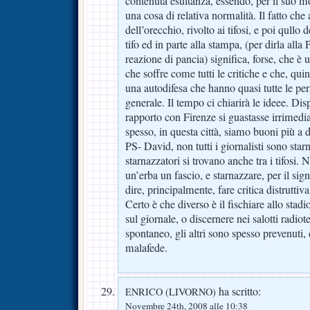
contenuta esultanza, essendo, per il suo mo
una cosa di relativa normalità. Il fatto che 
dell’orecchio, rivolto ai tifosi, e poi qullo d
tifo ed in parte alla stampa, (per dirla alla
reazione di pancia) significa, forse, che è
che soffre come tutti le critiche e che, quin
una autodifesa che hanno quasi tutte le pe
generale. Il tempo ci chiarirà le ideee. Disp
rapporto con Firenze si guastasse irrimedi
spesso, in questa città, siamo buoni più a d
PS- David, non tutti i giornalisti sono star
starnazzatori si trovano anche tra i tifosi. 
un’erba un fascio, e starnazzare, per il sign
dire, principalmente, fare critica distruttiv
Certo è che diverso è il fischiare allo stadi
sul giornale, o discernere nei salotti radiot
spontaneo, gli altri sono spesso prevenuti, 
malafede.
ha scritto:
ENRICO (LIVORNO)
Novembre 24th, 2008 alle 10:38