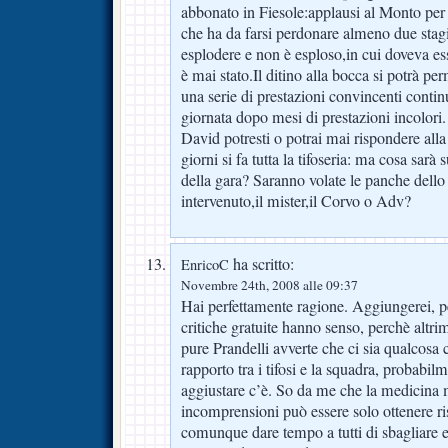
abbonato in Fiesole:applausi al Monto per
che ha da farsi perdonare almeno due stag
esplodere e non è esploso,in cui doveva es
è mai stato.Il ditino alla bocca si potrà pe
una serie di prestazioni convincenti conti
giornata dopo mesi di prestazioni incolori.
David potresti o potrai mai rispondere al
giorni si fa tutta la tifoseria: ma cosa sarà 
della gara? Saranno volate le panche dello
intervenuto,il mister,il Corvo o Adv?
ha scritto:
EnricoC
Novembre 24th, 2008 alle 09:37
Hai perfettamente ragione. Aggiungerei, 
critiche gratuite hanno senso, perchè altri
pure Prandelli avverte che ci sia qualcosa 
rapporto tra i tifosi e la squadra, probabi
aggiustare c’è. So da me che la medicina m
incomprensioni può essere solo ottenere ris
comunque dare tempo a tutti di sbagliare e 