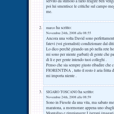
servito da stimolo a farlo reagire ben venga
poi lui smentisce le critiche sul campo meg
me.
ha scritto:
marco
Novembre 24th, 2008 alle 08:55
Ancora una volta David sono perfettament
fatevi (voi giornalisti) condizionare dal diti
Lo dico perchè girando un pò nella rete h
mi sono per niente garbati) di gente che pa
di li e per gente intendo tuoi colleghi .
Penso che sia sempre giusto ribadire ch
FIORENTINA , tutto il resto è aria fritta 
mi importa niente .
ha scritto:
SIGARO TOSCANO
Novembre 24th, 2008 alle 08:59
Sono in Fiesole da una vita, ma sabato me
maratona, a mormorare appena uno sbaglia
Montolivo e rimpiangere Liverani (magari g