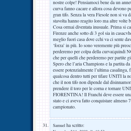
nostre colpe! Pensiamoci bene da un annett
curva fanno cacare e allora cosa devono pen
gran tifo. Senza la vera Fiesole non si va 
stavolta hanno reagito loro ma altre volte 
Cosa ormai diventata inusuale. Prima si ca
Firenze anche sotto di 3 gol sia in casacv
meglio fuori casa dove cchi va ci sente dav
‘forza’ in più. Io sono veremente più preoc
perderemo per colpa della curva(quindi N
che per quelli che perderemo per partite g
Spero che l’aria Champions e la partita da 
essere potenzialmente l’ultima casalinga, f
qualcosa dentro tutti per tifare UNITI la 
che il non tifo non dipende dal disinnam
prendere il toro per le corna e tornare 
FIORENTINA! Il Franchi deve essere una
stato e ci aveva fatto conquistare almeno 7
campionato.
ha scritto:
Samuel