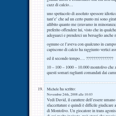
cazz di calcio…
uno spettacolo di assoluto spessore idiotic
tant’e’ che ad un certo punto mi sono girat
allibito quanto me (eravamo in minoranza
preferito offendere lui, visto che in qua
adeguarci e prenderci un bersaglio anche
ognuno ce l’aveva con qualcuno in campo l
capiscono di calcio ha raggiunto vertici a
ed il secondo tempo…. ???????????????
10 – 100 – 1000 – 10.000 montolivo che zi
questi somari raglianti comandati dai camme
ha scritto:
Michele
Novembre 24th, 2008 alle 10:03
Vedi David, il carattere dell’essere uman
sfaccettature e quindi è difficile giudicare
di Montolivo. Un giocatore in trans agonist
di cui molte ingiuste, può starci che reag