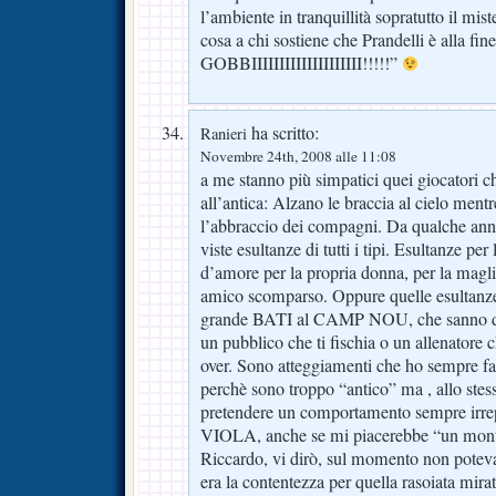
l’ambiente in tranquillità sopratutto il mis
cosa a chi sostiene che Prandelli è alla fin
GOBBIIIIIIIIIIIIIIIIIIII!!!!!”
ha scritto:
Ranieri
Novembre 24th, 2008 alle 11:08
a me stanno più simpatici quei giocatori c
all’antica: Alzano le braccia al cielo ment
l’abbraccio dei compagni. Da qualche anno
viste esultanze di tutti i tipi. Esultanze per 
d’amore per la propria donna, per la magli
amico scomparso. Oppure quelle esultanze
grande BATI al CAMP NOU, che sanno di ri
un pubblico che ti fischia o un allenatore c
over. Sono atteggiamenti che ho sempre fati
perchè sono troppo “antico” ma , allo ste
pretendere un comportamento sempre irrepr
VIOLA, anche se mi piacerebbe “un mon
Riccardo, vi dirò, sul momento non pote
era la contentezza per quella rasoiata mirat