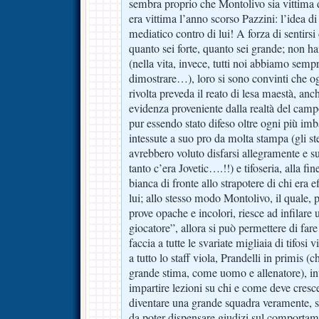
sembra proprio che Montolivo sia vittima d
era vittima l’anno scorso Pazzini: l’idea d
mediatico contro di lui! A forza di sentirsi
quanto sei forte, quanto sei grande; non ha
(nella vita, invece, tutti noi abbiamo semp
dimostrare…), loro si sono convinti che og
rivolta preveda il reato di lesa maestà, an
evidenza proveniente dalla realtà del camp
pur essendo stato difeso oltre ogni più imb
intessute a suo pro da molta stampa (gli st
avrebbero voluto disfarsi allegramente e 
tanto c’era Jovetic….!!) e tifoseria, alla f
bianca di fronte allo strapotere di chi era e
lui; allo stesso modo Montolivo, il quale,
prove opache e incolori, riesce ad infilar
giocatore”, allora si può permettere di fare
faccia a tutte le svariate migliaia di tifosi 
a tutto lo staff viola, Prandelli in primis (c
grande stima, come uomo e allenatore), in
impartire lezioni su chi e come deve cresc
diventare una grande squadra veramente, sen
da poter dispensare giudizi sul comportam