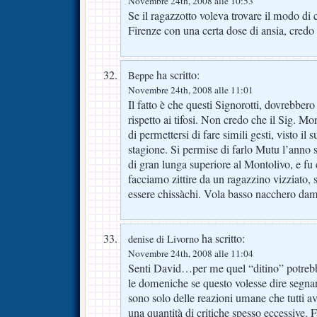
Novembre 24th, 2008 alle 10:53
Se il ragazzotto voleva trovare il modo di
Firenze con una certa dose di ansia, credo c
ha scritto:
Beppe
Novembre 24th, 2008 alle 11:01
Il fatto è che questi Signorotti, dovrebbero
rispetto ai tifosi. Non credo che il Sig. Mo
di permettersi di fare simili gesti, visto il
stagione. Si permise di farlo Mutu l’anno s
di gran lunga superiore al Montolivo, e fu 
facciamo zittire da un ragazzino vizziato, s
essere chissàchi. Vola basso nacchero dam
ha scritto:
denise di Livorno
Novembre 24th, 2008 alle 11:04
Senti David…per me quel “ditino” potrebbe
le domeniche se questo volesse dire segna
sono solo delle reazioni umane che tutti 
una quantità di critiche spesso eccessive. 