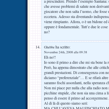
a prescindere. Prendo l’esempio Santana: si 
che avesse problemi di salute non derivanti
giocatore che non salta l’uomo, che fosse 
eccetera. Adesso sta diventando indispens
viene rimpianto. Allora, o è un bidone ed 
oppure è fondamentale. Tutt’e due le cose
no?
ha scritto:
Ghebbe
Novembre 24th, 2008 alle 09:38
Eh no!!
Io sono il primo a dire che mi sta bene la
Però, ha appena dimostrato che alle critich
grandi prestazioni. Di conseugenza con no
diciamo “preferenziale”… E se rifarà altre
saranno fischi assordanti, nella speranza che
Non mi piace per nulla che alla radio non r
picchine stupide, che non sia una cima a li
penso di essere il primo ad accorgermene.
Al di là di questo siamo seri:
MA CHI L’AVEVA MAI FISCHIATO 