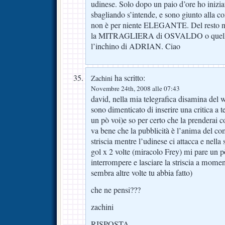
udinese. Solo dopo un paio d’ore ho inizia
sbagliando s’intende, e sono giunto alla c
non è per niente ELEGANTE. Del resto no
la MITRAGLIERA di OSVALDO o quella 
l’inchino di ADRIAN. Ciao
ha scritto:
Zachini
Novembre 24th, 2008 alle 07:43
david, nella mia telegrafica disamina del 
sono dimenticato di inserire una critica a 
un pò voi)e so per certo che la prenderai c
va bene che la pubblicità è l’anima del 
striscia mentre l’udinese ci attacca e nella 
gol x 2 volte (miracolo Frey) mi pare un 
interrompere e lasciare la striscia a mo
sembra altre volte tu abbia fatto)
che ne pensi???
zachini
RISPOSTA