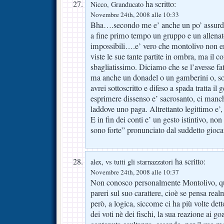
ha scritto:
Nicco, Granducato
Novembre 24th, 2008 alle 10:33
Bha….secondo me e’ anche un po’ assurdo 
a fine primo tempo un gruppo e un allenat
impossibili….e’ vero che montolivo non era 
viste le sue tante partite in ombra, ma il
sbagliatissimo. Diciamo che se l’avesse fa
ma anche un donadel o un gamberini o, sopr
avrei sottoscritto e difeso a spada tratta i
esprimere dissenso e’ sacrosanto, ci manch
laddove uno paga. Altrettanto legittimo e’, s
E in fin dei conti e’ un gesto istintivo, non
sono forte” pronunciato dal suddetto gi
ha scritto:
alex, vs tutti gli starnazzatori
Novembre 24th, 2008 alle 10:37
Non conosco personalmente Montolivo, qu
pareri sul suo carattere, cioè se pensa real
però, a logica, siccome ci ha più volte det
dei voti nè dei fischi, la sua reazione ai go