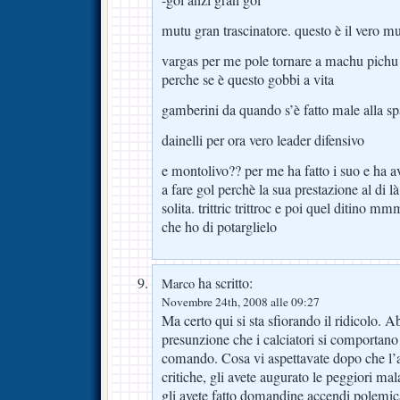
-gol anzi gran gol
mutu gran trascinatore. questo è il vero m
vargas per me pole tornare a machu pichu
perche se è questo gobbi a vita
gamberini da quando s’è fatto male alla spa
dainelli per ora vero leader difensivo
e montolivo?? per me ha fatto i suo e ha 
a fare gol perchè la sua prestazione al di là
solita. trittric trittroc e poi quel dit
che ho di potarglielo
ha scritto:
Marco
Novembre 24th, 2008 alle 09:27
Ma certo qui si sta sfiorando il ridicolo. 
presunzione che i calciatori si comportan
comando. Cosa vi aspettavate dopo che l’
critiche, gli avete augurato le peggiori mala
gli avete fatto domandine accendi polemica