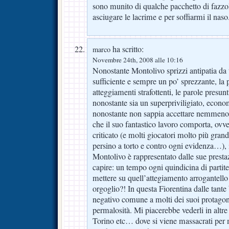
sono munito di qualche pacchetto di fazzole
asciugare le lacrime e per soffiarmi il naso
ha scritto:
marco
Novembre 24th, 2008 alle 10:16
Nonostante Montolivo sprizzi antipatia da tu
sufficiente e sempre un po’ sprezzante, la 
atteggiamenti strafottenti, le parole presunt
nonostante sia un superpriviligiato, econ
nonostante non sappia accettare nemmeno 
che il suo fantastico lavoro comporta, ovver
criticato (e molti giocatori molto più grandi
persino a torto e contro ogni evidenza…), 
Montolivo è rappresentato dalle sue prest
capire: un tempo ogni quindicina di partite 
mettere su quell’attegiamento arrogantello 
orgoglio?! In questa Fiorentina dalle tante
negativo comune a molti dei suoi protagoni
permalosità. Mi piacerebbe vederli in altr
Torino etc… dove si viene massacrati per