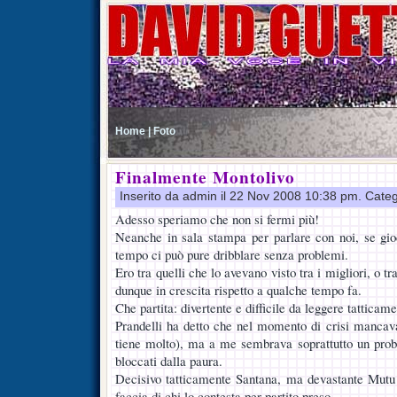
Home |
Foto
Finalmente Montolivo
Inserito da admin il 22 Nov 2008 10:38 pm. Cate
Adesso speriamo che non si fermi più!
Neanche in sala stampa per parlare con noi, se gi
tempo ci può pure dribblare senza problemi.
Ero tra quelli che lo avevano visto tra i migliori, o t
dunque in crescita rispetto a qualche tempo fa.
Che partita: divertente e difficile da leggere tatticame
Prandelli ha detto che nel momento di crisi mancava 
tiene molto), ma a me sembrava soprattutto un pro
bloccati dalla paura.
Decisivo tatticamente Santana, ma devastante Mutu 
faccia di chi lo contesta per partito preso.