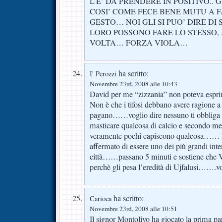
L’E’ DA PRENDERE IN POSITIVO.
COSI’ COME FECE BENE MUTU A F
GESTO… NOI GLI SI PUO’ DIRE DI
LORO POSSONO FARE LO STESSO,
VOLTA… FORZA VIOLA…
ha scritto:
I' Perozzi
Novembre 23rd, 2008 alle 10:43
David per me “zizzania” non poteva espri
Non è che i tifosi debbano avere ragione a
pagano……voglio dire nessuno ti obbliga a f
masticare qualcosa di calcio e secondo me
veramente pochi capiscono qualcosa…… Ie
affermato di essere uno dei più grandi inten
città……passano 5 minuti e sostiene che 
perchè gli pesa l’eredità di Ujfalusi…….v
ha scritto:
Carioca
Novembre 23rd, 2008 alle 10:51
Il signor Montolivo ha giocato la prima p