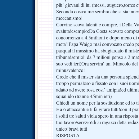
più’ giovani di lui (messi, auguero,torres e
Seconda cosa:a me sembra che si sia inne
meccanismo!
Corvino scova talenti e compre, i Della Va
svaluta!esempio:Da Costa scovato comprat
concorrenza a 4.5milioni e dopo meno di 
meta’!Papa Waigo mai convocato credo per
pasqual il massimo ha sbugiardato il mist
tribuna!semioli da 7 milioni penso a 2 max 
suo vedi ieri)Ora servira’ un. Miracolo del
minusvalenze!
Credo che il mister sia una persona splend
troppo permaloso e fissato con i suoi uom
adatto ad avere rosa cosi’ amipia!ed ult
squallido (tranne 45min ieri)
Chiedi un nome per la sostituzione ed io t
Ha 6 attaccanti e li fa girare tutti!con il
i soliti tre!saluti viola spero in una rispos
tuo lavoro/servzio!di ai ragazzi della reda
unico!bravi tutti
RISPOSTA