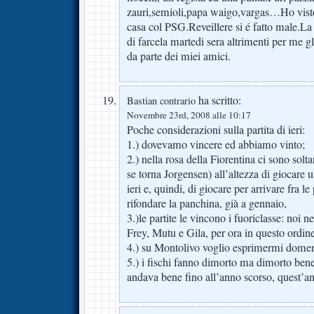
zauri,semioli,papa waigo,vargas…Ho visto
casa col PSG.Reveillere si é fatto male.L
di farcela martedi sera altrimenti per me gl
da parte dei miei amici.
ha scritto:
Bastian contrario
Novembre 23rd, 2008 alle 10:17
Poche considerazioni sulla partita di ieri:
1.) dovevamo vincere ed abbiamo vinto;
2.) nella rosa della Fiorentina ci sono solt
se torna Jorgensen) all’altezza di giocare 
ieri e, quindi, di giocare per arrivare fra l
rifondare la panchina, già a gennaio,
3.)le partite le vincono i fuoriclasse: noi 
Frey, Mutu e Gila, per ora in questo ordine
4.) su Montolivo voglio esprimermi domen
5.) i fischi fanno dimorto ma dimorto ben
andava bene fino all’anno scorso, quest’anno