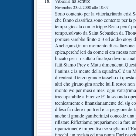
ha scritto:
Vibennal
Novembre 23rd, 2008 alle 10:07
Sono contento per la vittoria,ritarda crisi.
che fanno classifica,sono contento per la
tempo giocata con le trippe.Resto pero’ p
tempo,salvato da Saint Sebastien da Thono
portiere sarebbe finito 0-3 ed addio elogi
Anche,anzi,in un momento di esaltazione 
epica,perché ieri da come si era messa n
bucato per il risultato finale,si devono ana
fatti.Siamo Frey e Mutu dimendenti.Quest
l’anima e la mente della squadra.C’é un Me
diventerà il terzo grande tassello di questa
altri che girano,gira anche lui.Il resto( no
montolivo per mesi e mesi ogni volta)rim
irrecuparabile a Firenze.E’ la seconda ope
tecnicamente e finanziariamente del sig c
difesa fa ridere i polli ed é la peggiore de
anche il grande gamberini,si concede una 
rifiatare.Riflettiamo,prepariamoci a fare u
riparazione( é imperativo se vogliamo l’Eu
fiocchi, un regista ed una punta.Furi pazzi