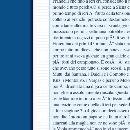
Prandelli che fino a ieri era considerato il 
mondo e tutto perchÃ© si perde a Siena e a
primo tempo di ieri Ã¨ frutto della tensione
coltello al Franchi, potreste contestarmelo
come tante altre ma trovarsi in svantaggio 
massacrato per una settimana potrebbe ave
riferimento a ragazzi di poco piÃ¹ di venti
Fiorentina dei primi 45 minuti Ã¨ stata un
tempo tutto mi diceva che non poteva esse
per tre anni aveva giocato un gran calcio e 
piÃ¹ forti del campionato. E cosÃ¬ Ã¨ st
che avevano perso tutto si sono scossi, a pa
Mutu, dai Santana, i Daielli e i Comotto e 
Kuz, i Montolivo, i Vargas e persino Mel
poi Ã¨ diventato una diga a centrocampo,
non gli era assolutamente riuscita. Questa
sente lâamore intorno a lei Ã¨ fortissima a
una reazione come quella di ieri per veder
a fine stagione 3 o 4 giocatori decidessero
non dite âmorto un papa se ne fa un altroâ
attaccati alla maglia non ce ne sono piÃ
la Viola ammenochÃ¨ non inizi a vincere