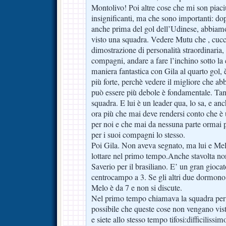
Montolivo! Poi altre cose che mi son piac
insignificanti, ma che sono importanti: d
anche prima del gol dell’Udinese, abbiamo t
visto una squadra. Vedere Mutu che , cucch
dimostrazione di personalità straordinaria, 
compagni, andare a fare l’inchino sotto la 
maniera fantastica con Gila al quarto gol, è 
più forte, perchè vedere il migliore che 
può essere più debole è fondamentale. Tant
squadra. E lui è un leader qua, lo sa, e an
ora più che mai deve rendersi conto che è 
per noi e che mai da nessuna parte ormai 
per i suoi compagni lo stesso.
Poi Gila. Non aveva segnato, ma lui e Melo
lottare nel primo tempo.Anche stavolta no
Saverio per il brasiliano. E’ un gran gioca
centrocampo a 3. Se gli altri due dormono
Melo è da 7 e non si discute.
Nel primo tempo chiamava la squadra per fa
possibile che queste cose non vengano vist
e siete allo stesso tempo tifosi:difficilissi