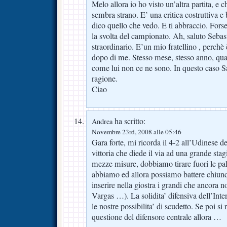
Melo allora io ho visto un’altra partita, e
sembra strano. E’ una critica costruttiva e
dico quello che vedo. E ti abbraccio. Fors
la svolta del campionato. Ah, saluto Sebas
straordinario. E’un mio fratellino , perchè
dopo di me. Stesso mese, stesso anno, quas
come lui non ce ne sono. In questo caso Sa
ragione.
Ciao
ha scritto:
Andrea
Novembre 23rd, 2008 alle 05:46
Gara forte, mi ricorda il 4-2 all’Udinese d
vittoria che diede il via ad una grande sta
mezze misure, dobbiamo tirare fuori le palle
abbiamo ed allora possiamo battere chiun
inserire nella giostra i grandi che ancora 
Vargas …). La solidita’ difensiva dell’Inte
le nostre possibilita’ di scudetto. Se poi si
questione del difensore centrale allora …