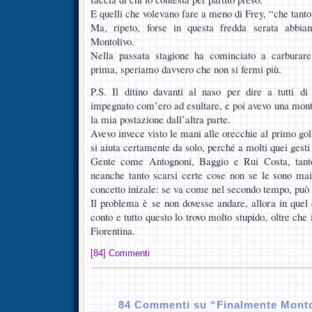
E quelli che volevano fare a meno di Frey, “che tanto
Ma, ripeto, forse in questa fredda serata abbia
Montolivo.
Nella passata stagione ha cominciato a carburare
prima, speriamo davvero che non si fermi più.
P.S. Il ditino davanti al naso per dire a tutti di 
impegnato com’ero ad esultare, e poi avevo una mont
la mia postazione dall’altra parte.
Avevo invece visto le mani alle orecchie al primo go
si aiuta certamente da solo, perché a molti quei gesti
Gente come Antognoni, Baggio e Rui Costa, tanto
neanche tanto scarsi certe cose non se le sono mai
concetto inizale: se va come nel secondo tempo, può p
Il problema è se non dovesse andare, allora in quel 
conto e tutto questo lo trovo molto stupido, oltre che 
Fiorentina.
[84] Commenti
84 Commenti su “Finalmente Monto