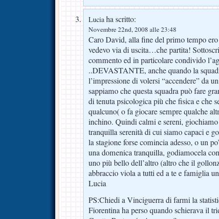
ha scritto:
Lucia
Novembre 22nd, 2008 alle 23:48
Caro David, alla fine del primo tempo ero
vedevo via di uscita…che partita! Sottoscriv
commento ed in particolare condivido l’a
..DEVASTANTE, anche quando la squadra
l’impressione di volersi “accendere” da u
sappiamo che questa squadra può fare gra
di tenuta psicologica più che fisica e che s
qualcuno( o fa giocare sempre qualche altr
inchino. Quindi calmi e sereni, giochiamo 
tranquilla serenità di cui siamo capaci e 
la stagione forse comincia adesso, o un po’ 
una domenica tranquilla, godiamocela con n
uno più bello dell’altro (altro che il gollo
abbraccio viola a tutti ed a te e famiglia u
Lucia
PS:Chiedi a Vinciguerra di farmi la statisti
Fiorentina ha perso quando schierava il tri