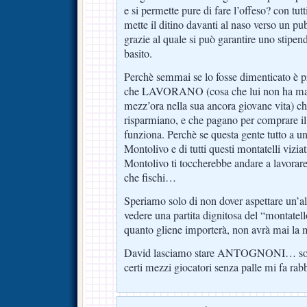
e si permette pure di fare l’offeso? con tutti
mette il ditino davanti al naso verso un pu
grazie al quale si può garantire uno stipe
basito.
Perchè semmai se lo fosse dimenticato è pr
che LAVORANO (cosa che lui non ha mai 
mezz’ora nella sua ancora giovane vita) che
risparmiano, e che pagano per comprare il b
funziona. Perchè se questa gente tutto a un 
Montolivo e di tutti questi montatelli viziat
Montolivo ti toccherebbe andare a lavorare
che fischi…
Speriamo solo di non dover aspettare un’al
vedere una partita dignitosa del “montatell
quanto gliene importerà, non avrà mai la 
David lasciamo stare ANTOGNONI… solo
certi mezzi giocatori senza palle mi fa ra