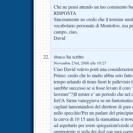
Che ne pensi attendo un tuo commento bu
RISPOSTA
Sinceramente no credo che il termine umilt
vocabolario personale di Montolivo, ma pe
campo, ciao,
David
ha scritto:
ilbarco
Novembre 23rd, 2008 alle 10:27
Ciao David volevo porti una considerazi
Primo: credo che lo stadio abbia solo fatto 
tempo urlando di tirare fuori le pallevisto
sarebbe successo se si fosse levato il coro 
lavorare”?)Il mister e’ un periodo che nel 
fori!A Siena vaneggiava su un fantomatic
cagliari lamentandosi del direttore di gara e
nello specchio!Per nn parlare del principi
la curva di 10 15 anni fa stamattina si tr
ad aspettarlo per avere spiegazioni!crede 
onnipotente si veda dei dvd con suoi coetan