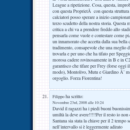
League a ripetizione. Cosa, questa, impr
con questa ProprietÃ con questa struttura 
calciatori posso sperare a inizio campionat
terzo scudetto della nostra storia. Questa
critica a chi va a prendere freddo allo sta
pensarla come vuole e contestare come piÃ
un innamorato che accetta dalla sua bella q
tradimento, consapevole che una meglio di
trovarla e per uno che ha tifato per Speggio
morosa cadere rovinosamente in B e in C2 
garantisco che tifare per Frey (forse oggi il
modo), Montolivo, Mutu e Giardino Ã¨ mo
orgoglio. Forza Fiorentina!
ha scritto:
Filippo
Novembre 23rd, 2008 alle 10:24
David il ragazzi ha i piedi buoni buoniss
umiltà la deve avere!!!!!Per il resto io no
Santana sia stata la chiave per il 2 tempo 
nell’intervallo si è leggermente adirato