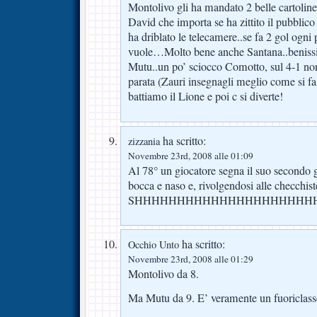
Montolivo gli ha mandato 2 belle cartoline
David che importa se ha zittito il pubblico 
ha driblato le telecamere..se fa 2 gol ogni 
vuole…Molto bene anche Santana..benis
Mutu..un po’ sciocco Comotto, sul 4-1 non 
parata (Zauri insegnagli meglio come si fa
battiamo il Lione e poi c si diverte!
ha scritto:
zizzania
Novembre 23rd, 2008 alle 01:09
Al 78° un giocatore segna il suo secondo gol
bocca e naso e, rivolgendosi alle checchiste
SHHHHHHHHHHHHHHHHHHHHH
ha scritto:
Occhio Unto
Novembre 23rd, 2008 alle 01:29
Montolivo da 8.
Ma Mutu da 9. E’ veramente un fuoriclas