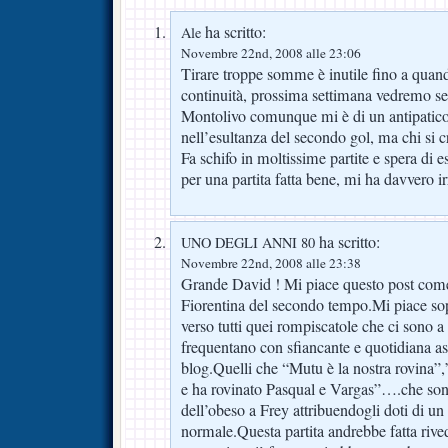
ha scritto:
Ale
Novembre 22nd, 2008 alle 23:06
Tirare troppe somme è inutile fino a quand
continuità, prossima settimana vedremo se
Montolivo comunque mi è di un antipatic
nell’esultanza del secondo gol, ma chi si c
Fa schifo in moltissime partite e spera di e
per una partita fatta bene, mi ha davvero irr
ha scritto:
UNO DEGLI ANNI 80
Novembre 22nd, 2008 alle 23:38
Grande David ! Mi piace questo post come 
Fiorentina del secondo tempo.Mi piace sop
verso tutti quei rompiscatole che ci sono 
frequentano con sfiancante e quotidiana as
blog.Quelli che “Mutu è la nostra rovin
e ha rovinato Pasqual e Vargas”….che sono
dell’obeso a Frey attribuendogli doti di un
normale.Questa partita andrebbe fatta rivede