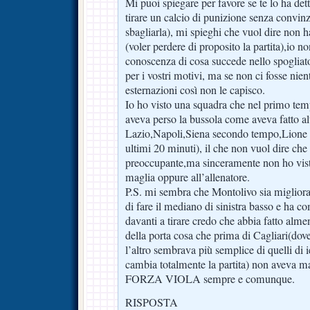
Mi puoi spiegare per favore se te lo ha de
tirare un calcio di punizione senza convin
sbagliarla), mi spieghi che vuol dire non 
(voler perdere di proposito la partita),io no
conoscenza di cosa succede nello spogliato
per i vostri motivi, ma se non ci fosse nie
esternazioni così non le capisco.
Io ho visto una squadra che nel primo temp
aveva perso la bussola come aveva fatto alt
Lazio,Napoli,Siena secondo tempo,Lione
ultimi 20 minuti), il che non vuol dire che 
preoccupante,ma sinceramente non ho vist
maglia oppure all’allenatore.
P.S. mi sembra che Montolivo sia miglior
di fare il mediano di sinistra basso e ha co
davanti a tirare credo che abbia fatto almen
della porta cosa che prima di Cagliari(dove
l’altro sembrava più semplice di quelli di i
cambia totalmente la partita) non aveva ma
FORZA VIOLA sempre e comunque.
RISPOSTA