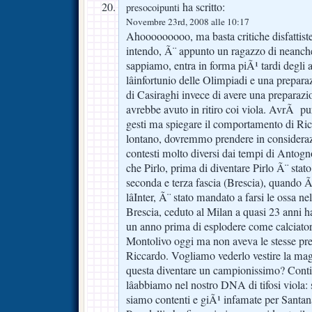
ha scritto:
presocoipunti
Novembre 23rd, 2008 alle 10:17
Ahooooooooo, ma basta critiche disfattiste
intendo, Ã¨ appunto un ragazzo di neanche
sappiamo, entra in forma piÃ¹ tardi degli al
lâinfortunio delle Olimpiadi e una prepa
di Casiraghi invece di avere una preparaz
avrebbe avuto in ritiro coi viola. AvrÃ pur
gesti ma spiegare il comportamento di Ric
lontano, dovremmo prendere in considerazi
contesti molto diversi dai tempi di Antogn
che Pirlo, prima di diventare Pirlo Ã¨ stato
seconda e terza fascia (Brescia), quando 
lâInter, Ã¨ stato mandato a farsi le ossa n
Brescia, ceduto al Milan a quasi 23 anni h
un anno prima di esplodere come calciatore
Montolivo oggi ma non aveva le stesse pre
Riccardo. Vogliamo vederlo vestire la magl
questa diventare un campionissimo? Cont
lâabbiamo nel nostro DNA di tifosi viola
siamo contenti e giÃ¹ infamate per Santan