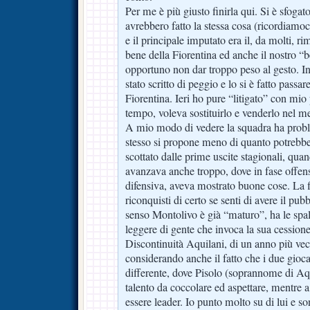
Per me è più giusto finirla qui. Si è sfogat
avrebbero fatto la stessa cosa (ricordiam
e il principale imputato era il, da molti, ri
bene della Fiorentina ed anche il nostro “
opportuno non dar troppo peso al gesto. In f
stato scritto di peggio e lo si è fatto passa
Fiorentina. Ieri ho pure “litigato” con mio
tempo, voleva sostituirlo e venderlo nel m
A mio modo di vedere la squadra ha probl
stesso si propone meno di quanto potrebb
scottato dalle prime uscite stagionali, qua
avanzava anche troppo, dove in fase offensi
difensiva, aveva mostrato buone cose. La fi
riconquisti di certo se senti di avere il pub
senso Montolivo è già “maturo”, ha le spa
leggere di gente che invoca la sua cession
Discontinuità Aquilani, di un anno più vecc
considerando anche il fatto che i due gio
differente, dove Pisolo (soprannome di Aq
talento da coccolare ed aspettare, mentre 
essere leader. Io punto molto su di lui e so