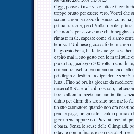
Novembre 23rd, 2008 alle 03:23
Oggi, penso di aver visto tutto e il contra
troppo brutto per essere vero. Vorrei che a
sereno e non parlasse di pancia, come ha g
prima frazione, perchè alla fine del primo
che non la pensasse come chi inneggiava al
rimasto male, sapesse come ci siamo senti
tempo. L’Udinese giocava forte, ma noi 
ha giocato bene, ha fatto due gol e va ben
capirò mai il suo gesto con le mani sulle 
più di lui, guadagno 300 volte meno di lui
o meno io rischio perlomeno un cicchetto,
privilegio e destino un dipendente sennò f
luna!. Fino ad ora ha giocato da mediocre 
miseria!!! Stasera ha dimostrato, nel seco
fare e allora lo faccia con continuità, senz
ditino per dirmi di stare zitto non me lo f
un suo estimatore quando non era nessun
perchè pago, ho giocato a calcio prima di 
gioca bene oppure no. Presuntuoso lui, pr
e basta. Senza le scuse delle Olimpiadi, pe
ottavi e non in finale, e son passati 4 mesi