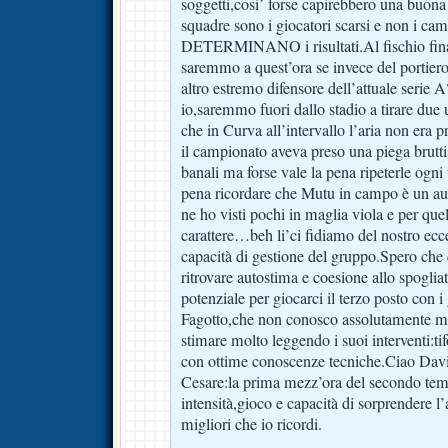
soggetti,cosi’ forse capirebbero una buona 
squadre sono i giocatori scarsi e non i ca
DETERMINANO i risultati.Al fischio finale
saremmo a quest’ora se invece del porti
altro estremo difensore dell’attuale serie 
io,saremmo fuori dallo stadio a tirare due ur
che in Curva all’intervallo l’aria non era p
il campionato aveva preso una piega brutti
banali ma forse vale la pena ripeterle ogni
pena ricordare che Mutu in campo è un au
ne ho visti pochi in maglia viola e per quel
carattere…beh li’ci fidiamo del nostro ecc
capacità di gestione del gruppo.Spero che q
ritrovare autostima e coesione allo spogli
potenziale per giocarci il terzo posto con 
Fagotto,che non conosco assolutamente m
stimare molto leggendo i suoi interventi:ti
con ottime conoscenze tecniche.Ciao Dav
Cesare:la prima mezz’ora del secondo temp
intensità,gioco e capacità di sorprendere l
migliori che io ricordi.