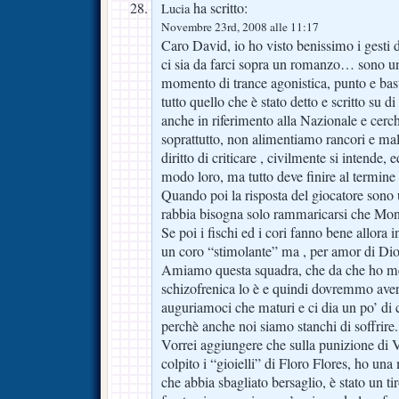
ha scritto:
Lucia
Novembre 23rd, 2008 alle 11:17
Caro David, io ho visto benissimo i gesti
ci sia da farci sopra un romanzo… sono un
momento di trance agonistica, punto e bas
tutto quello che è stato detto e scritto su d
anche in riferimento alla Nazionale e ce
soprattutto, non alimentiamo rancori e malu
diritto di criticare , civilmente si intende, 
modo loro, ma tutto deve finire al termine d
Quando poi la risposta del giocatore sono 
rabbia bisogna solo rammaricarsi che Mont
Se poi i fischi ed i cori fanno bene allora i
un coro “stimolante” ma , per amor di Di
Amiamo questa squadra, che da che ho m
schizofrenica lo è e quindi dovremmo averci
auguriamoci che maturi e ci dia un po’ di c
perchè anche noi siamo stanchi di soffrire.
Vorrei aggiungere che sulla punizione di V
colpito i “gioielli” di Floro Flores, ho un
che abbia sbagliato bersaglio, è stato un ti