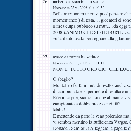
ha scritto:
umberto alessandria
Novembre 23rd, 2008 alle 10:53
Bella reazione ma non si puo’ pensare che
momentaneo ) di testa…i giocatori ci sono
il mea culpa pubblico su mutu…da oggi ti
2008 ).ANIMO CHE SIETE FORTI… e mo
volta il dito usalo per segnare alla gilardino
ha scritto:
marco da rifredi
Novembre 23rd, 2008 alle 11:11
NON E’ TUTTO ORO CIO’ CHE LU
O sbaglio?
Montolivo fa 45 minuti di livello, anche s
di campionato e si permette di esultare in
Fatemi capire, siamo noi che abbiamo visto
campionato e dobbiamo esser zittiti?!
Mah?!
E mettendo da parte la vena polemica ma 
vi sembra meritino la sufficienza Vargas, 
Donadel, Semioli?! A leggere le pagelle di 