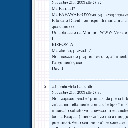
Novembre 21st, 2008 alle 23:32
Ma Pasqual?
Ma PAPAWAIGO???vergognavergognaver
E tu caro David non rispondi mai… ma ch
qualcuno???
Un abbraccio da Mimmo, WWW Viola e fuo
I I
RISPOSTA
Ma che fai, provochi?
Non nascondo proprio nessuno, altrimenti n
l’argomento, ciao,
David
ha scritto:
california viola
Novembre 21st, 2008 alle 23:37
Non capisco perche’ prima si da piena fiduc
critica indirettamente con uscite tipo ” mi
rimarcato sul sito violanews.com ed anche 
tuo su Pasqual ( meno critico ma a mio gi
polemico).Vedo sempre piu’ persone aver 