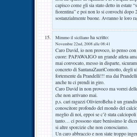
capisco come gli sia stato detto in estate “
fiorentina” e poi non lo si convochi dopo 2
sostanzialmente buone. Avranno le loro ra
ha scritto:
Mimmo il siciliano
Novembre 22nd, 2008 alle 08:41
Caro David, io non provoco, io penso con 
cuore: PAPAWAIGO un grande atleta amato 
mai convocato, messo in disparte, sicur
concreto di SantanaZauriComotto, degli ult
fortemente da Prandelli!!! ma dai Prandelli
anche tu ci prendi in giro.
Caro David in non provoco ma vorrei delle 
che non arrivano mai.
p,s. cari ragazzi OlivieroBeha è un grandis
conoscitore profondo del mondo del calcio
meglio di noi, eppoi se c’è stata calciopo
tanto… ci possono stare benissimo le dicer
si altre sporcizie che non conosciamo.
Un caro abbraccio e non siate troppo ing