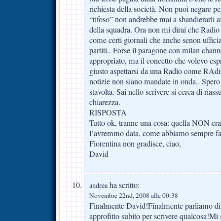
richiesta della società. Non puoi negare p
“tifoso” non andrebbe mai a sbandierarli ai
della squadra. Ora non mi dirai che Radio 
come certi giornali che anche senon uffici
partiti.. Forse il paragone con milan chan
appropriato, ma il concetto che volevo esp
giusto aspettarsi da una Radio come RAdio 
notizie non siano mandate in onda.. Spero 
stavolta. Sai nello scrivere si cerca di ria
chiarezza.
RISPOSTA
Tutto ok, tranne una cosa: quella NON era 
l’avremmo data, come abbiamo sempre fat
Fiorentina non gradisce, ciao,
David
ha scritto:
andrea
Novembre 22nd, 2008 alle 00:38
Finalmente David!Finalmente parliamo di
approfitto subito per scrivere qualcosa!M