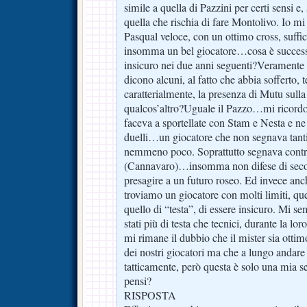
simile a quella di Pazzini per certi sensi e
quella che rischia di fare Montolivo. Io mi 
Pasqual veloce, con un ottimo cross, suffici
insomma un bel giocatore…cosa è successo
insicuro nei due anni seguenti?Veramente 
dicono alcuni, al fatto che abbia sofferto,
caratterialmente, la presenza di Mutu sulla
qualcos’altro?Uguale il Pazzo…mi ricordo 
faceva a sportellate con Stam e Nesta e ne 
duelli…un giocatore che non segnava tant
nemmeno poco. Soprattutto segnava contro 
(Cannavaro)…insomma non difese di second
presagire a un futuro roseo. Ed invece anc
troviamo un giocatore con molti limiti, qu
quello di “testa”, di essere insicuro. Mi 
stati più di testa che tecnici, durante la 
mi rimane il dubbio che il mister sia ottim
dei nostri giocatori ma che a lungo andare 
tatticamente, però questa è solo una mia
pensi?
RISPOSTA