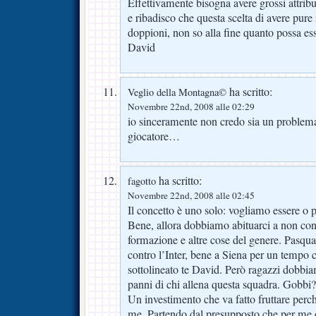
Effettivamente bisogna avere grossi attribut
e ribadisco che questa scelta di avere pure i
doppioni, non so alla fine quanto possa ess
David
ha scritto:
Veglio della Montagna©
Novembre 22nd, 2008 alle 02:29
io sinceramente non credo sia un problem
giocatore…
ha scritto:
fagotto
Novembre 22nd, 2008 alle 02:45
Il concetto è uno solo: vogliamo essere o 
Bene, allora dobbiamo abituarci a non con
formazione e altre cose del genere. Pasqua
contro l’Inter, bene a Siena per un tempo
sottolineato te David. Però ragazzi dobbi
panni di chi allena questa squadra. Gobbi
Un investimento che va fatto fruttare per
me. Partendo dal presupposto che per me 