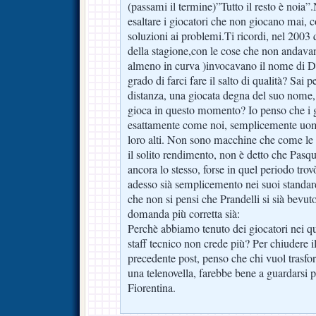
(passami il termine)”Tutto il resto è noia
esaltare i giocatori che non giocano mai, 
soluzioni ai problemi.Ti ricordi, nel 2003
della stagione,con le cose che non andavan
almeno in curva )invocavano il nome di 
grado di farci fare il salto di qualità? Sai 
distanza, una giocata degna del suo nome,
gioca in questo momento? Io penso che i gi
esattamente come noi, semplicemente uomin
loro alti. Non sono macchine che come l
il solito rendimento, non è detto che Pasq
ancora lo stesso, forse in quel periodo trov
adesso sià semplicemento nei suoi standa
che non si pensi che Prandelli si sià bevuto
domanda più corretta sià:
Perchè abbiamo tenuto dei giocatori nei qu
staff tecnico non crede più? Per chiudere 
precedente post, penso che chi vuol trasfo
una telenovella, farebbe bene a guardarsi 
Fiorentina.