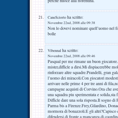
perchè nuoce alla fiorentina.
ha scritto:
CaneSciorto
Novembre 22nd, 2008 alle 09:38
Non lo dovevi nominare quell’uomo nel fi
bolle
ha scritto:
Vibennal
Novembre 22nd, 2008 alle 09:46
Pasqual per me rimane un buon giocatore.F
mister,difficle a dirsi.Mi dispiacerebbe mo
rinforzare altre squadre.Prandelli, gran g
l’uomo dei miracoli.Con giocatori modesti,
arrivare nelle prime 4 per tre anni di fila,n
campagne acquisti di Corvino.Ora che aveva
una squadra piu sperimentata e solida,sta 
Difficle dare una sola risposta.Il sogno di P
Parma bis a Firenze.Frey,Gilardino, Donad
mormora di bonazzoli.E gli altri?Capisco 
difendersi di fronte a mancanza di coordi