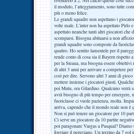
rivenderlo a 2. Nel calcio queste cose su
il modulo, l’atteggiamento, sono tutte com
più o meno felice.
Le grandi squadre non aspettano i giocator
volte male. L’inter non ha aspettato Pirlo
aspettato neanche tanti altri giocatori che
scomparsi. Bisogna abituarsi a non affezi
grandi squadre sono composte da fuoriclass
quattro. Ho sentito lamentele per il paregg
rende conto di cosa sia il Bayern rispetto 
per la Steaua, ma bisogna essere obiettivi 
di altri 3 anni per arrivare a competere per
così per dire. Servono altri 3 anni di gioc
mettere insieme i giocatori giusti. Qualche
poi Mutu, ora Gilardino. Qualcuno verrà sa
avrà bisogno di più tempo per emergere, 
fuoriclasse ci vuole pazienza, molta. Imp
arriva, capendo che il mondo reale non è q
Non si può tenere un giocatore per 10 part
Ci serve un giocatore da 10 partite negati
poi paragonare Vargas a Pasqual? Diamo t
forgiare il peruviano. Un terzino da 7 gol