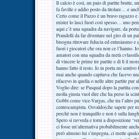
Il calcio è così, un paio di partite brutte, un
fa faville e addio posto da titolare… e anch
Certo come il Pazzo è un bravo ragazzo e 
mister lo lasci fuori così spesso… uno pen
aqui c’è una squadra da navigare, da port
Prandelli da far diventare nel giro di un p
bisogna ritrovare fiducia ed entusiasmo e 
fuori i giocatori che ora non ce l’hanno. 
amatori con una squadra da metà cvlassific
di vincere le prime tre partite e di lì il m
hanno fatto il resto. Io in porta mi sentivo
mai anche quando capitava che facevo una
rifacevo in quella o nelle altre partite pur
Voglio dire: se Pasqual dopo la partita con
molla giusta vuol dire che ha perso la scinti
Gobbi come vice-Vargas, che tra l’altro pu
centrocampista. Osvaldo(che sapete per me
perchè non è tranquillo e non è sulla lung
Spero si ravveda e torni a disposizione ‘v
ci fosse un’alternativa probabilmente anc
però almeno lui s’impegna, ci mette qual