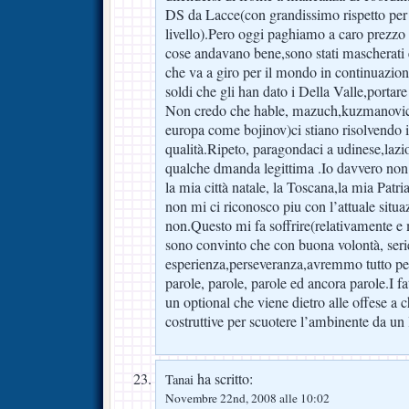
DS da Lacce(con grandissimo rispetto per 
livello).Pero oggi paghiamo a caro prezzo 
cose andavano bene,sono stati mascherati 
che va a giro per il mondo in continuazion
soldi che gli han dato i Della Valle,porta
Non credo che hable, mazuch,kuzmanovic, j
europa come bojinov)ci stiano risolvendo i
qualità.Ripeto, paragondaci a udinese,lazio
qualche dmanda legittima .Io davvero non
la mia città natale, la Toscana,la mia Patr
non mi ci riconosco piu con l’attuale situaz
non.Questo mi fa soffrire(relativamente e
sono convinto che con buona volontà, seri
esperienza,perseveranza,avremmo tutto per
parole, parole, parole ed ancora parole.I fat
un optional che viene dietro alle offese a ch
costruttive per scuotere l’ambinente da un 
ha scritto:
Tanai
Novembre 22nd, 2008 alle 10:02