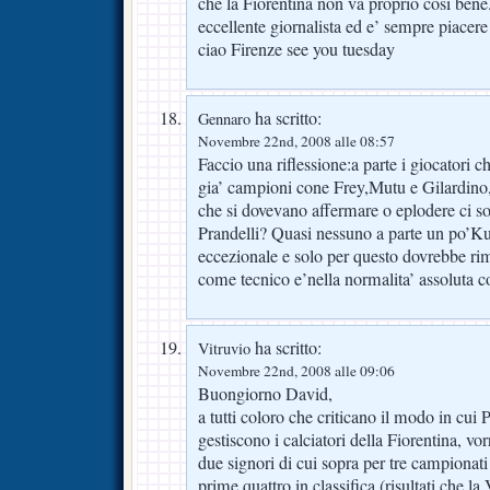
che la Fiorentina non va proprio cosi bene
eccellente giornalista ed e’ sempre piacere a
ciao Firenze see you tuesday
ha scritto:
Gennaro
Novembre 22nd, 2008 alle 08:57
Faccio una riflessione:a parte i giocatori c
gia’ campioni cone Frey,Mutu e Gilardino,
che si dovevano affermare o eplodere ci son
Prandelli? Quasi nessuno a parte un po’K
eccezionale e solo per questo dovrebbe ri
come tecnico e’nella normalita’ assoluta con
ha scritto:
Vitruvio
Novembre 22nd, 2008 alle 09:06
Buongiorno David,
a tutti coloro che criticano il modo in cui 
gestiscono i calciatori della Fiorentina, vor
due signori di cui sopra per tre campionati d
prime quattro in classifica (risultati che l