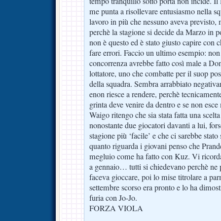
tempo tranquillo sotto porta non incide. Il
me punta a risollevare entusiasmo nella sq
lavoro in più che nessuno aveva previsto, 
perchè la stagione si decide da Marzo in p
non è questo ed è stato giusto capire con c
fare errori. Faccio un ultimo esempio: non
concorrenza avrebbe fatto così male a Do
lottatore, uno che combatte per il suop post
della squadra. Sembra arrabbiato negativa
enon riesce a rendere, perchè tecnicamente
grinta deve venire da dentro e se non esc
Waigo ritengo che sia stata fatta una scelta
nonostante due giocatori davanti a lui, for
stagione più ‘facile’ e che ci sarebbe stato
quanto riguarda i giovani penso che Prandel
megluio come ha fatto con Kuz. Vi ricorda
a gennaio… tutti si chiedevano perchè ne 
faceva gioccare, poi lo mise titrolare a p
settembre scorso era pronto e lo ha dimos
furia con Jo-Jo.
FORZA VIOLA