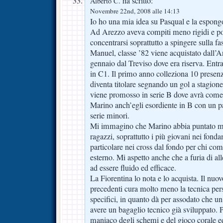
ha scritto:
Alberto C.
Novembre 22nd, 2008 alle 14:13
Io ho una mia idea su Pasqual e la espong
Ad Arezzo aveva compiti meno rigidi e po
concentrarsi soprattutto a spingere sulla fas
Manuel, classe ’82 viene acquistato dall’A
gennaio dal Treviso dove era riserva. Ent
in C1. Il primo anno colleziona 10 presenz
diventa titolare segnando un gol a stagion
viene promosso in serie B dove avrà come
Marino anch’egli esordiente in B con un pa
serie minori.
Mi immagino che Marino abbia puntato mol
ragazzi, soprattutto i più giovani nei fonda
particolare nei cross dal fondo per chi come
esterno. Mi aspetto anche che a furia di al
ad essere fluido ed efficace.
La Fiorentina lo nota e lo acquista. Il nuov
precedenti cura molto meno la tecnica pers
specifici, in quanto dà per assodato che u
avere un bagaglio tecnico già sviluppato. P
maniaco degli schemi e del gioco corale e