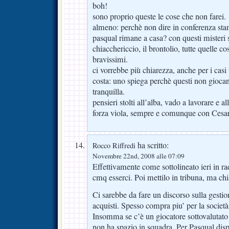
boh!
sono proprio queste le cose che non farei.
almeno: perchè non dire in conferenza sta
pasqual rimane a casa? con questi misteri s
chiacchericcio, il brontolio, tutte quelle co
bravissimi.
ci vorrebbe più chiarezza, anche per i cas
costa: uno spiega perchè questi non giocan
tranquilla.
pensieri stolti all’alba, vado a lavorare e al
forza viola, sempre e comunque con Cesa
ha scritto:
Rocco Riffredi
Novembre 22nd, 2008 alle 07:09
Effettivamente come sottolineato ieri in r
cmq esserci. Poi mettilo in tribuna, ma ch
Ci sarebbe da fare un discorso sulla gesti
acquisti. Spesso compra piu’ per la società
Insomma se c’è un giocatore sottovalutato
non ha spazio in squadra. Per Pasqual dis