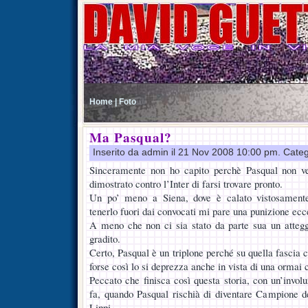
Home |
Foto
Ma Pasqual?
Inserito da admin il 21 Nov 2008 10:00 pm. Cate
Sinceramente non ho capito perchè Pasqual non v
dimostrato contro l’Inter di farsi trovare pronto.
Un po’ meno a Siena, dove è calato vistosament
tenerlo fuori dai convocati mi pare una punizione ecc
A meno che non ci sia stato da parte sua un atteg
gradito.
Certo, Pasqual è un triplone perché su quella fascia
forse così lo si deprezza anche in vista di una ormai 
Peccato che finisca così questa storia, con un’invol
fa, quando Pasqual rischià di diventare Campione 
Lippi.