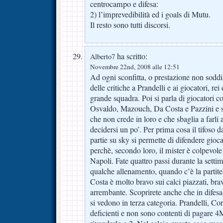
centrocampo e difesa:
2) l’imprevedibilità ed i goals di Mutu.
Il resto sono tutti discorsi.
ha scritto:
Alberto7
Novembre 22nd, 2008 alle 12:51
Ad ogni sconfitta, o prestazione non soddis
delle critiche a Prandelli e ai giocatori, re
grande squadra. Poi si parla di giocatori
Osvaldo, Mazouch, Da Costa e Pazzini e si 
che non crede in loro e che sbaglia a farli
decidersi un po’. Per prima cosa il tifoso d
partie su sky si permette di difendere gio
perchè, secondo loro, il mister è colpevole 
Napoli. Fate quattro passi durante la setti
qualche allenamento, quando c’è la partite
Costa è molto bravo sui calci piazzati, bra
arrembante. Scoprirete anche che in difes
si vedono in terza categoria. Prandelli, C
deficienti e non sono contenti di pagare 4