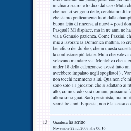
in chiaro-scuro, e lo dico dal caso Mutu ch
che non ci vengono dette, cerchiamo di tr
che siamo praticamente fuori dalla champ
buona fetta di rincorsa ai nuovi 4 posti do
Pasqual? Mi dispiace, ma in tre anni ne ha
via a Gennaio pazienza. Come Pazzini, che
mie a lavorare la Domenica mattina. Io cre
beneficio del dubbio, che in questa società
la confusione più totale. Mutu che voleva 
volevano mandare via. Montolivo che si eri
under 18 della calenzanese avessi fatto un
avrebbero impalato negli spogliatoi ) , Va
non tocchi nemmeno a lui. Qua non c’è nie
sono solo 11 giocatori che si adattano al r
alto, come credo sarà domani, possiamo fa
allora sono guai. Sarò pessimista, ma mi ri
scorsi tre anni. E questa, non è la stessa co
ha scritto:
Gianluca
Novembre 22nd, 2008 alle 06:16