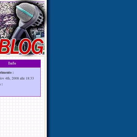
Info
rimento :
Nov 4th, 2008 alle 18:33
 :