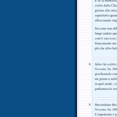
E se la mentalit
svelta dalla Cha
gettare alle orti
soprattutto quan
affascinante im
Siccome non abbi
lungo andare que
com’è successo a
francamente me n
più che altro ba
ha scritto:
fabiov
Novembre 5th, 2008
giochiamola come
mi girano a mill
in quel modo . 
godiamocela ser
Massimiliano Buc
Novembre 5th, 2008
L’importante è p