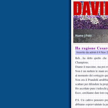
Home |
Foto
Ha ragione Cesar
Inserito da admin il 4 Nov
Beh…ha detto quello che a
Champions.
Diamo il massimo, ma poi ev
Non è un mettere le mani ava
al momento del sorteggio qua
Non era il Prandelli arrabbia
scattare per difendere la pro
Ho ascoltato pure i tedeschi 
Ecco, cerchiamo dare loro rag
P.S. Un cattivo pensiero pre
abbiamo sopravvalutato la par