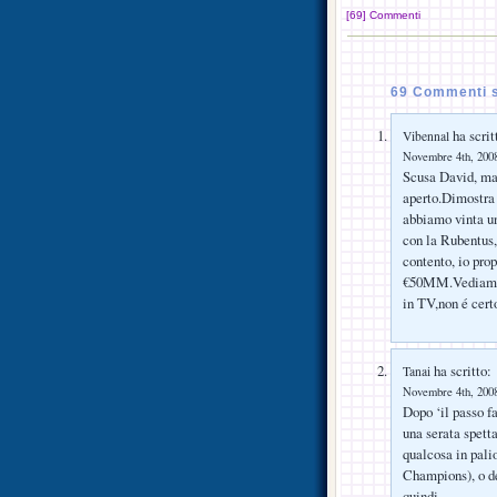
[69] Commenti
69 Commenti s
ha scrit
Vibennal
Novembre 4th, 2008
Scusa David, ma 
aperto.Dimostra 
abbiamo vinta un
con la Rubentus,
contento, io pro
€50MM.Vediamo 
in TV,non é cert
ha scritto:
Tanai
Novembre 4th, 2008
Dopo ‘il passo fa
una serata spett
qualcosa in palio
Champions), o de
quindi…