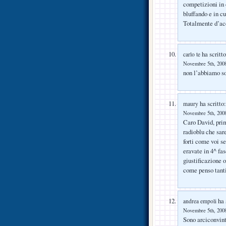
competizioni in 
bluffando e in c
Totalmente d’acc
ha scritto
carlo te
Novembre 5th, 2008
non l’abbiamo so
ha scritto:
maury
Novembre 5th, 2008
Caro David, prim
radioblu che sare
forti come voi se
eravate in 4^ fa
giustificazione 
come penso tanti
ha 
andrea empoli
Novembre 5th, 2008
Sono arciconvint