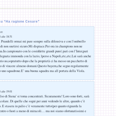
u “Ha ragione Cesare”
to:
 alle 18:51
Prandelli ormai mi pare sempre sulla difensiva e con l’ombrello
di non snetirsi sicuro.Mi dispiace.Per ora in champions non ne
a.In campionato con le cosiddette grandi pure( pari con l’Inter,pari
legnata immonda con la lazio, lperso a Napoli,etc,etc.Lui sarà anche
prio no,sopratutto dopo che la proprietà ci ha messo un pacchetto di
di vincere almeno domani.Questo bayern,che seguo regolarmente
o uno squadrone.E’ una buona squadra ma all portata della Viola.
 alle 19:01
lso di Siena’ si torna concentrati. Sicuramente! Loro sono forti, sarà
acolare. Di quelle che sogni per anni vedendo le altre, quando c’è
. E stasera in palio c’è veramente tutto(per quanto riguarda la
ntro o fuori a meno di miracoli… ma noi siamo sfortunatissimi e