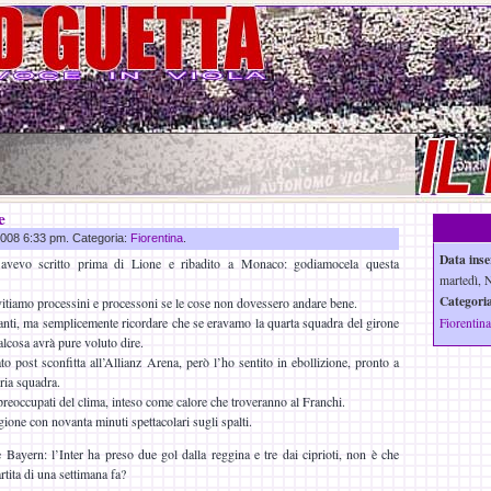
e
 2008 6:33 pm. Categoria:
Fiorentina
.
Data inse
vevo scritto prima di Lione e ribadito a Monaco: godiamocela questa
martedì, 
Categoria
itiamo processini e processoni se le cose non dovessero andare bene.
nti, ma semplicemente ricordare che se eravamo la quarta squadra del girone
Fiorentina
lcosa avrà pure voluto dire.
to post sconfitta all’Allianz Arena, però l’ho sentito in ebollizione, pronto a
pria squadra.
preoccupati del clima, inteso come calore che troveranno al Franchi.
ione con novanta minuti spettacolari sugli spalti.
 Bayern: l’Inter ha preso due gol dalla reggina e tre dai ciprioti, non è che
tita di una settimana fa?