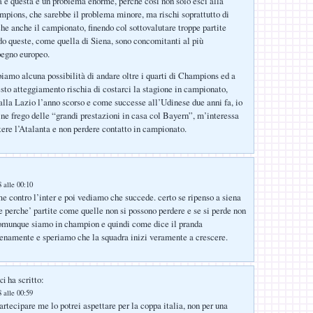
à è questa è un problema enorme, perché così non solo esci alla
mpions, che sarebbe il problema minore, ma rischi soprattutto di
che anche il campionato, finendo col sottovalutare troppe partite
do queste, come quella di Siena, sono concomitanti al più
pegno europeo.
amo alcuna possibilità di andare oltre i quarti di Champions ed a
sto atteggiamento rischia di costarci la stagione in campionato,
lla Lazio l’anno scorso e come successe all’Udinese due anni fa, io
e frego delle “grandi prestazioni in casa col Bayern”, m’interessa
ttere l’Atalanta e non perdere contatto in campionato.
 alle 00:10
 contro l’inter e poi vediamo che succede. certo se ripenso a siena
e perche’ partite come quelle non si possono perdere e se si perde non
comunque siamo in champion e quindi come dice il pranda
enamente e speriamo che la squadra inizi veramente a crescere.
ha scritto:
ci
 alle 00:59
artecipare me lo potrei aspettare per la coppa italia, non per una