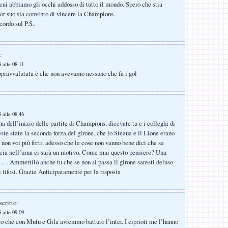
cui abbiamo gli occhi addosso di tutto il mondo. Spero che stia
uor suo sia convinto di vincere la Champions.
ordo sul P.S..
:
 alle 08:11
pravvalutata è che non avevamo nessuno che fa i gol
 alle 08:46
a dell’inizio delle partite di Champions, dicevate tu e i colleghi di
ste state la seconda forza del girone, che lo Steaua e il Lione erano
 non voi più forti, adesso che le cose non vanno bene dici che se
scia nell’urna ci sarà un motivo. Come mai questo pensiero? Una
o … Ammettilo anche tu che se non si passa il girone saresti deluso
 tifosi. Grazie Anticipatamente per la risposta
scritto:
 alle 09:09
o che con Mutu e Gila avremmo battuto l’inter. I ciprioti me l’hanno