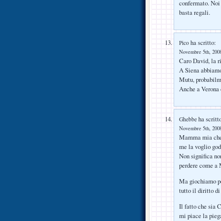
confermato. Noi 
basta regali.
ha scritto:
Pico
Novembre 5th, 2008
Caro David, la r
A Siena abbiamo 
Mutu, probabilme
Anche a Verona e
ha scritt
Ghebbe
Novembre 5th, 2008
Mamma mia che a
me la voglio god
Non significa no
perdere come a 
Ma giochiamo per
tutto il diritto d
Il fatto che sia
mi piace la pieg