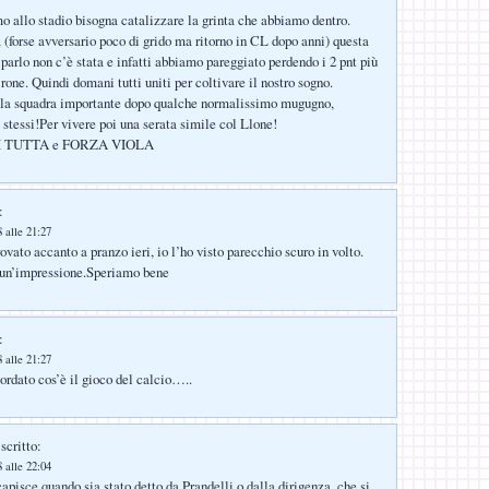
 allo stadio bisogna catalizzare la grinta che abbiamo dentro.
 (forse avversario poco di grido ma ritorno in CL dopo anni) questa
i parlo non c’è stata e infatti abbiamo pareggiato perdendo i 2 pnt più
rone. Quindi domani tutti uniti per coltivare il nostro sogno.
e la squadra importante dopo qualche normalissimo mugugno,
 stessi!Per vivere poi una serata simile col Llone!
I TUTTA e FORZA VIOLA
:
 alle 21:27
vato accanto a pranzo ieri, io l’ho visto parecchio scuro in volto.
 un’impressione.Speriamo bene
:
 alle 21:27
cordato cos’è il gioco del calcio…..
scritto:
 alle 22:04
 capisce quando sia stato detto da Prandelli o dalla dirigenza, che si