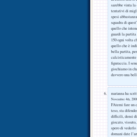
sarebbe vinta la
tentativi di migl
spesi abbastanza
squadra di quest
quello che intend
guardi la partita
150 ogni volta c
quello che è ind
bella partita, p
calcisticamente 
figuraccia. I se
giochiamo in cha
davvero una bell
ha scrit
marianna
Novembre 4th, 2008
FAtemi fare un c
teso, sta difend
difficili, densi d
giocato, vissuto,
spero di vederlo 
domani date l’