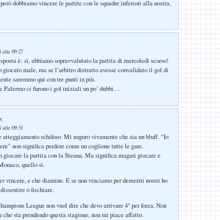
però dobbiamo vincere le partite con le squadre inferiori alla nostra,
 alle 09:27
isposta è: sì, abbiamo sopravvalutato la partita di mercoledì scorso!
giocato male, ma se l’arbitro distratto avesse convalidato il gol di
nte saremmo qui con tre punti in più.
 Palermo ci furono i gol iniziali un po’ dubbi…
o:
 alle 09:31
tteggiamento schifoso. Mi auguro vivamente che sia un bluff. “Io
ere” non significa perdere come un coglione tutte le gare.
n giocare la partita con la Steaua. Ma significa magari giocare e
Monaco, quello sì.
 vincere, e che diamine. E se non vinciamo per demeriti nostri ho
i dissentire o fischiare.
 Champions League non vuol dire che devo arrivare 4° per forza. Non
a che sta prendendo questa stagione, non mi piace affatto.