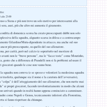
tto:
 alle 23:00
enso a Siena e più non trovo un solo motivo per interessarmi alla
i sera, anzi, più che altro mi aumenta il giramento.
a sconfitta di domenica scorsa ha creato preoccupanti dubbi non solo
mplessiva della squadra, alquanto scarsa in difesa e a centrocampo
amente Gilardino/Mutu-dipendente in attacco, ma anche sul suo
 ancor più preoccupante, su quello del suo allenatore.
a, per carità, però nel calcio (e soprattutto nel mestiere di
o avanti non le “brave persone”, ma le “facce toste” come Mourinho,
a, gente che a differenza di Prandelli non si fa problemi ad usare il
ri giocatori quando le cose non vanno bene.
 la squadra non correva (e se spesso e volentieri la medesima squadra
n trasferta, qualunque sia il nome e la caratura dell’avversario),
a “colpa” è dell’atteggiamento del suo allenatore, che non mette mai
oda” ai propri giocatori, facendo involontariamente in modo che alcuni
tano arrivati quando in realtà hanno appena cominciato a camminare.
adre come Napoli e Genoa, tecnicamente inferiori alla Fiorentina,
erta si fanno rispettare da chiunque.