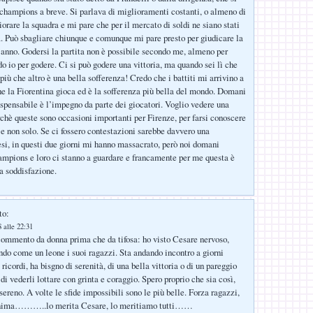
 champions a breve. Si parlava di miglioramenti costanti, o almeno di
iorare la squadra e mi pare che per il mercato di soldi ne siano stati
. Può sbagliare chiunque e comunque mi pare presto per giudicare la
’anno. Godersi la partita non è possibile secondo me, almeno per
o io per godere. Ci si può godere una vittoria, ma quando sei lì che
 più che altro è una bella sofferenza! Credo che i battiti mi arrivino a
he la Fiorentina gioca ed è la sofferenza più bella del mondo. Domani
ispensabile è l’impegno da parte dei giocatori. Voglio vedere una
erchè queste sono occasioni importanti per Firenze, per farsi conoscere
e non solo. Se ci fossero contestazioni sarebbe davvero una
nesi, in questi due giorni mi hanno massacrato, però noi domani
mpions e loro ci stanno a guardare e francamente per me questa è
a soddisfazione.
to:
 alle 22:31
ommento da donna prima che da tifosa: ho visto Cesare nervoso,
endo come un leone i suoi ragazzi. Sta andando incontro a giorni
i ricordi, ha bisgno di serenità, di una bella vittoria o di un pareggio
 di vederli lottare con grinta e coraggio. Spero proprio che sia così,
sereno. A volte le sfide impossibili sono le più belle. Forza ragazzi,
anima………..lo merita Cesare, lo meritiamo tutti……