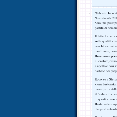
ha scri
Nightwish
Novembre 4th, 2008
Sarà, ma più rip
partita di doman
Il fatto è che l
sulla qualità co
nonché esclusiv
carattere e, cosa
Bravissima person
allenatore) vann
Capello e così vi
bastone coi prop
Ecco, se a Siena
viene bastonata i
buona parte dell
il “sale sulla c
di questi si sen
Basta vedere squ
che però in trasf