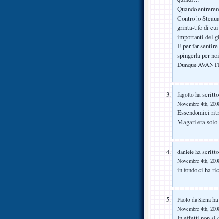
Quando entreremo
Contro lo Steaua
grinta-tifo di cu
importanti del gi
E per far sentir
spingerla per noi
Dunque AVANT
ha scritto
fagotto
Novembre 4th, 2008
Essendomici ritro
Magari era solo
ha scritto
daniele
Novembre 4th, 2008
in fondo ci ha ri
ha 
Paolo da Siena
Novembre 4th, 2008
In effetti non si