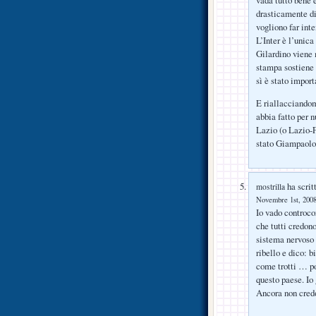
drasticamente 
vogliono far int
L’Inter è l’unic
Gilardino viene 
stampa sostiene
sì è stato import
E riallacciandom
abbia fatto per n
Lazio (o Lazio-F
stato Giampaolo 
ha scrit
mostrilla
Novembre 1st, 2008
Io vado controco
che tutti credono
sistema nervoso 
ribello e dico: 
come trotti … poi
questo paese. Io
Ancora non credo