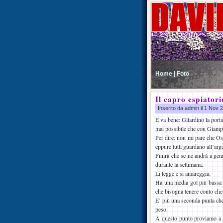
Home |
Foto
Il capro espiatori
Inserito da admin il 1 Nov
E va bene: Gilardino la porta
mai possibile che con Giampa
Per dire: non mi pare che Osv
eppure tutti guardano all’ar
Finirà che se ne andrà a genn
durante la settimana.
Li legge e si amareggia.
Ha una media gol più bassa 
che bisogna tenere conto che 
E’ più una seconda punta che
peso.
A questo punto proviamo a c