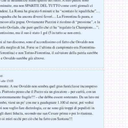
diminuite, ma non SPARITE DEL TUTTO come certi giornali ci
endere. La Roma ha giocato 6 minuti e ha “scontato le squalifiche”…
a squadra che ha ancora diversi favori… La Fiorentina fa paura, e
messo alla gogna. Ovviamente Pazzini è ricolmo di “pressione”, e la
 solo Osvlado, che pare quello che ci ha “regalato la Champions…”;
antissimo, ma il suo è stato 1 gol (5 in tutto se non erro).
i al tuo discorso, sono d’accordissimo col fatto che Osvaldo non
ulla meglio di lui. Forse se l’ultima di campionato era Fiorentina-
iorentina) e non Torino-Fiorentina, il salvatore della patria sarebbe
e Osvaldo sarebbe già altrove.
to:
 alle 13:03
rrente. A me Osvaldo non sembra quel gran fuoriclasse incompreso
. Piuttosto penso che il Pazzo sia un giocatore – per carità, con un
estremamente fragile!!! – che debba essere sostenuto. Da un lato mi
bimbo, vieni un po’ con me a guadagnare 1.100 al mese, poi vedrai
 non voglio fare dietrologia, ce ne sono già troppi di populisti in
 gli darei fiducia, secondo me san Cesare prima o poi lo rianima.
 ai miei occhi per ciò che ha fatto con Santana!!!