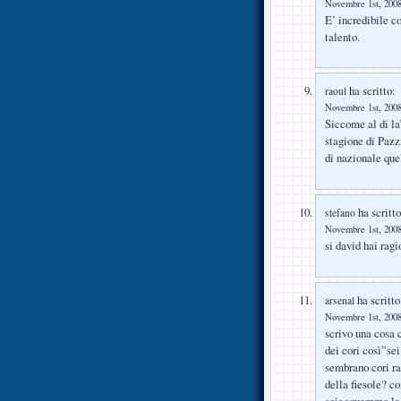
Novembre 1st, 2008
E’ incredibile co
talento.
ha scritto:
raoul
Novembre 1st, 2008
Siccome al di la
stagione di Pazz
di nazionale que
ha scritto
stefano
Novembre 1st, 2008
si david hai rag
ha scritto
arsenal
Novembre 1st, 2008
scrivo una cosa c
dei cori così”sei
sembrano cori ra
della fiesole? c