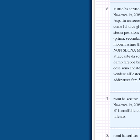
ha scritto
Matteo
Novembre 1st, 2008
Aspetta un secon
come lui dice gi
stessa posizione
(prima, seconda,
modernissimo (fa
NON SEGNA MAI. I
attaccante da sq
Samp farebbe ben
cose sono andate
vendere all’ester
addirittura fare 
ha scritto:
raoul
Novembre 1st, 2008
E’ incredibile co
talento.
ha scritto:
raoul