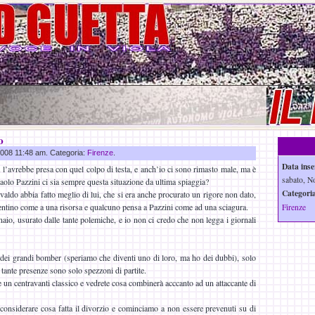
o
 2008 11:48 am. Categoria:
Firenze
.
Data inse
 l’avrebbe presa con quel colpo di testa, e anch’io ci sono rimasto male, ma è
sabato, N
olo Pazzini ci sia sempre questa situazione da ultima spiaggia?
Categoria
aldo abbia fatto meglio di lui, che si era anche procurato un rigore non dato,
gentino come a una risorsa e qualcuno pensa a Pazzini come ad una sciagura.
Firenze
aio, usurato dalle tante polemiche, e io non ci credo che non legga i giornali
dei grandi bomber (speriamo che diventi uno di loro, ma ho dei dubbi), solo
tante presenze sono solo spezzoni di partite.
 un centravanti classico e vedrete cosa combinerà acccanto ad un attaccante di
onsiderare cosa fatta il divorzio e cominciamo a non essere prevenuti su di