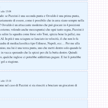
:
 alle 13:04
do: se Pazzini è una seconda punta e Osvaldo è una prima punta,
ustamente di essere, come è possibile che in area siano sempre nella
? Osvaldo è un attaccante moderno che può giocare in 4 posizioni
 esterno, volendo anche mezzapunta) che ogni tanto segna, Pazzini è
 salire la squadra come forse solo Toni, spizza bene la palla), ma
n più è una sciagura se lanciato in velocità, il che non lo fa
uadra di mediaclassifica tipo Udinese, Napoli, ecc… Per me alla
ino, ma lui è una terza punta, uno che metti dentro solo quando le
 in vacca sperando che la spizzi per chi la butta dentro. Quindi:
o, qualche inglese ci potrebbe addirittura pagare. E lui lì potrebbe
5 gol a stagione.
 alle 13:14
me nel caso di Pazzini si sia riusciti a bruciare un giocatore di