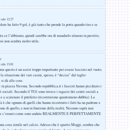
 alle 12:27
olare ha fatto 9 gol, è già tanto che prende la porta quando tira e se
ta ce l’abbiamo, quindi sarebbe ora di mandarlo almeno in prestito,
osi non sembra molto utile.
o:
 alle 13:01
a questo è un assist troppo importante per essere lasciato nel vuoto.
a situazione dei vari casini, spesso, è “decisa” dal taglio
 si dà alle cose.
 in piazza Navona. Secondo repubblica.it i fascisti hanno picchiato i
i sociali. Secondo il TG1 sono invece i ragazzi dei centri sociali a
i e a scatenare il putiferio (ricostruzione quantomeno dubbia). La
à è che ognuno di quelli che hanno ricostruito i fatti ha un padrone e
ione di quello, e non in funzione della realtà. Nessuno saprà mai
i che c’erano) come sono andate REALMENTE E PERFETTAMENTE
na cosa simile nel calcio. Adesso che è sparito Moggi, sembra che
e che le nefandezze siano sparite del tutto. A mio parere sono