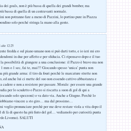
a dei goals, non è più bassa di quella dei grandi bomber, ma
ù bassa di quella di un centravanti normale.
ntini non potranno fare a meno di Pazzini, lo portino pure in Piazza
ipendino solo perché stringa la mano alla gente.
 alle 12:25
nte fredda e sul piano umano non si può darti torto, e io ieri mi ero
dendomi in due per affetto e per sfiducia. Ci ripensavo dopo e il tuo
 la possibilità di giungere a una conclusione: il Pazzo è bravo ma non
r 1 mm o 1 sec, fai te, mai!!! Giocando spesso ‘unica’ punta non
ua più grande arma: il tiro da fouri perchè le marcature strette non
o, ed anche lui ci mette del suo non essendo cattivo abbastanza e
a cadere e non a resistere per passare. Morale: per essere una grande
udia per lo scudetto o Pazzo si riscatta a suon di gol di qui a
ocando solo spezzoni) o va dato via. Anche a Giugno. Perchè lo
 dobbiamo vincere a sto giro… ma dal prossimo…
i voglio pronunciare perchè per me deve restare viola a vita dopo il
l di là di questo ha più fiuto del gol… vediamolo per curiosità punta
ordo Livorno). SALUTI
NA