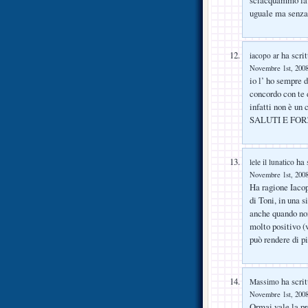
sciacquammo la b
uguale ma senza 
ha scrit
iacopo ar
Novembre 1st, 2008
io l’ ho sempre
concordo con te 
infatti non è un 
SALUTI E FO
ha s
lele il lunatico
Novembre 1st, 2008
Ha ragione Iacop
di Toni, in una 
anche quando non
molto positivo (
può rendere di pi
ha scrit
Massimo
Novembre 1st, 2008
Ormai vale la pr