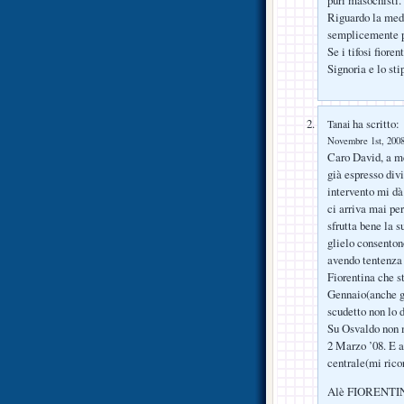
Riguardo la medi
semplicemente pi
Se i tifosi fiore
Signoria e lo st
ha scritto:
Tanai
Novembre 1st, 2008
Caro David, a me
già espresso divi
intervento mi dà
ci arriva mai pe
sfrutta bene la s
glielo consenton
avendo tentenza 
Fiorentina che st
Gennaio(anche gi
scudetto non lo
Su Osvaldo non m
2 Marzo ’08. E a
centrale(mi ric
Alè FIORENTI