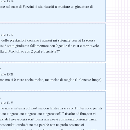
 alle 13:14
me nel caso di Pazzini si sia riusciti a bruciare un giocatore di
 alle 13:17
’ delle prestazioni contano i numeri mi spiegate perchè la scorsa
ini è stata giudicata fallimentare con 9 goal e 6 assist e meritevole
lla di Montolivo con 2 goal e 3 assist???
:
 alle 13:21
ione ma si è visto anche molto, ma molto di meglio (l’elenco è lungo).
:
 alle 13:23
he non è in tema col post,sia con la steaua sia con l’inter sono partiti
 uno zingaro uno zingaro uno zingaroooo!!!” rivolto ad ibra,non vi
zzisti? aveveo già scritto ma non avevi commentato niente paura
onoscendoti credo di no ma perchè non ne parla nessuno,ci