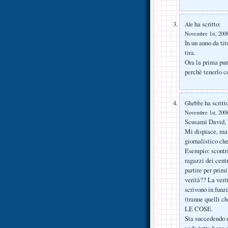
ha scritto:
Ale
Novembre 1st, 2008
In un anno da tit
tira.
Ora la prima pun
perchè tenerlo c
ha scritt
Ghebbe
Novembre 1st, 2008
Scusami David, m
Mi dispiace, ma l
giornalistico che
Esempio: scontri
ragazzi dei centr
partire per prim
verità?? La verit
scrivono in funz
(tranne quell
LE COSE.
Sta succedendo u
vada tutto bene 