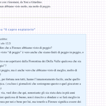
re con i fenomeni, da Toni a Gilardino.
enze abbiamo visto molto, ma molto di peggio.
 “Il capro espiatorio”
critto:
 alle 12:21
dire che a Firenze abbiamo visto di peggio?
isto “di peggio” è vero anche che siamo finiti di peggio in peggio, o
o o no aspettarsi dalla Fiorentina dei Della Valle qualcosa che sia
ggio”?
 peggio, ma è anche vero che abbiamo visto di meglio, molto di
?
, per fortuna non tutti, hanno l’innamoramento facile, anche quello
ica. ( escluso i giornalisti che sostengono questo o quel giocatore a
a)
via, vuol dire che qui, nonostante gli sia stata data in più anni
fare qualcosa di buono, non è riuscito a sfondare e se farà meglio in
enza per noi e bene per lui, ma tenerlo a Firenze significa essere dei