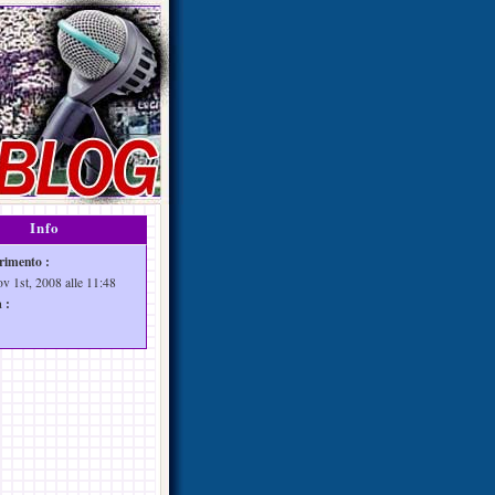
Info
rimento :
ov 1st, 2008 alle 11:48
 :