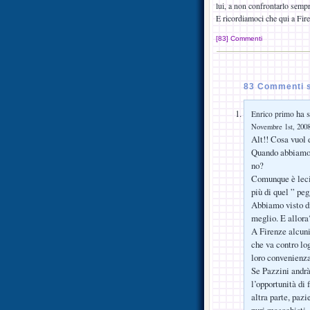
lui, a non confrontarlo semp
E ricordiamoci che qui a Fir
[83] Commenti
83 Commenti su
ha s
Enrico primo
Novembre 1st, 2008
Alt!! Cosa vuol 
Quando abbiamo v
no?
Comunque è lecit
più di quel ” pe
Abbiamo visto di
meglio. E allora
A Firenze alcuni
che va contro log
loro convenienz
Se Pazzini andrà 
l’opportunità di 
altra parte, pazi
puri masochisti.