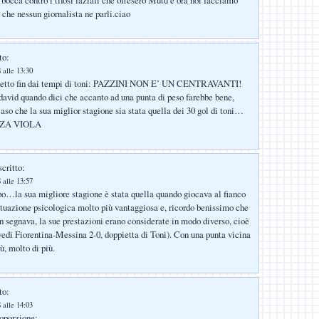
occa contro i tifosi laziali che offesero Mutu e ora noi facciamo
che nessun giornalista ne parli.ciao
to:
 alle 13:30
 detto fin dai tempi di toni: PAZZINI NON E’ UN CENTRAVANTI!
david quando dici che accanto ad una punta di peso farebbe bene,
caso che la sua miglior stagione sia stata quella dei 30 gol di toni…
RZA VIOLA
critto:
 alle 13:57
o…la sua migliore stagione è stata quella quando giocava al fianco
situazione psicologica molto più vantaggiosa e, ricordo benissimo che
 segnava, la sue prestazioni erano considerate in modo diverso, cioè
vedi Fiorentina-Messina 2-0, doppietta di Toni). Con una punta vicina
ù, molto di più.
to:
 alle 14:03
oporzione: