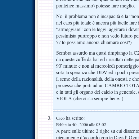
pontefice massimo) potesse fare meglio.
No, il problema non è incapacità è la “non
nel caos più totale è ancora più facile fare i
“armeggiare” con le leggi, aggirare i doveri 
pessimista purtroppo e non vedo futuro per
?? lo possiamo ancora chiamare così?)
Sembra assurdo ma quasi rimpiango la C
da queste zuffe da bar ed i risultati delle p
90′ minuto e non al mercoledì pomerigg
solo la speranza che DDV ed i pochi presid
il seme della razionalità, della onestà e ch
processo che porti ad un CAMBIO TOTALE
e in tutti gli organo del calcio in gener
VIOLA (che ci sta sempre bene:-)
ha scritto:
Cico
Febbraio 4th, 2006 alle 03:02
A parte sulle ultime 2 righe su cui dissen
pienamente d’accordo con te David! Ogni vo