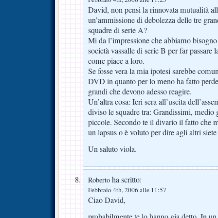
David, non pensi la rinnovata mutualità all
un’ammissione di debolezza delle tre gran
squadre di serie A?
Mi da l’impressione che abbiamo bisogno d
società vassalle di serie B per far passare l
come piace a loro.
Se fosse vera la mia ipotesi sarebbe comun
DVD in quanto per lo meno ha fatto perdere 
grandi che devono adesso reagire.
Un’altra cosa: Ieri sera all’uscita dell’asse
diviso le squadre tra: Grandissimi, medio 
piccole. Secondo te il divario il fatto che 
un lapsus o è voluto per dire agli altri siete
Un saluto viola.
ha scritto:
Roberto
Febbraio 4th, 2006 alle 11:57
Ciao David,
probabilmente te lo hanno gia detto. In un 