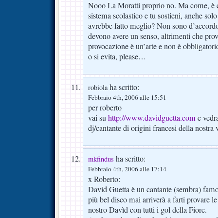
Nooo La Moratti proprio no. Ma come, è c
sistema scolastico e tu sostieni, anche sol
avrebbe fatto meglio? Non sono d’accordo
devono avere un senso, altrimenti che pro
provocazione è un’arte e non è obbligatorio
o si evita, please…
ha scritto:
robiola
Febbraio 4th, 2006 alle 15:51
per roberto
vai su
http://www.davidguetta.com
e vedr
dj/cantante di origini francesi della nostr
ha scritto:
mkfindus
Febbraio 4th, 2006 alle 17:14
x Roberto:
David Guetta è un cantante (sembra) famo
più bel disco mai arriverà a farti provare 
nostro Davìd con tutti i gol della Fiore.