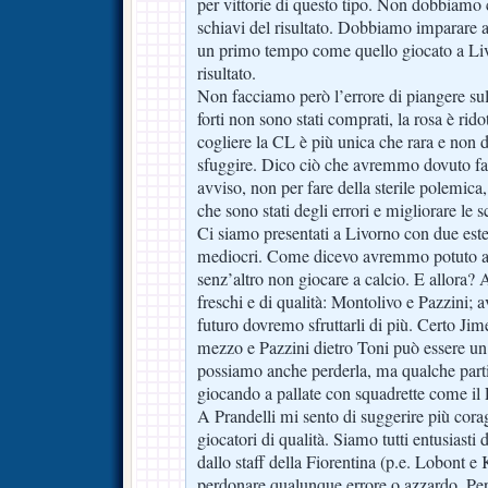
per vittorie di questo tipo. Non dobbiamo 
schiavi del risultato. Dobbiamo imparare ad 
un primo tempo come quello giocato a Liv
risultato.
Non facciamo però l’errore di piangere sul 
forti non sono stati comprati, la rosa è ridot
cogliere la CL è più unica che rara e non 
sfuggire. Dico ciò che avremmo dovuto fa
avviso, non per fare della sterile polemica
che sono stati degli errori e migliorare le s
Ci siamo presentati a Livorno con due ester
mediocri. Come dicevo avremmo potuto a
senz’altro non giocare a calcio. E allora?
freschi e di qualità: Montolivo e Pazzini;
futuro dovremo sfruttarli di più. Certo Jim
mezzo e Pazzini dietro Toni può essere un 
possiamo anche perderla, ma qualche part
giocando a pallate con squadrette come il
A Prandelli mi sento di suggerire più corag
giocatori di qualità. Siamo tutti entusiasti 
dallo staff della Fiorentina (p.e. Lobont e 
perdonare qualunque errore o azzardo. Per