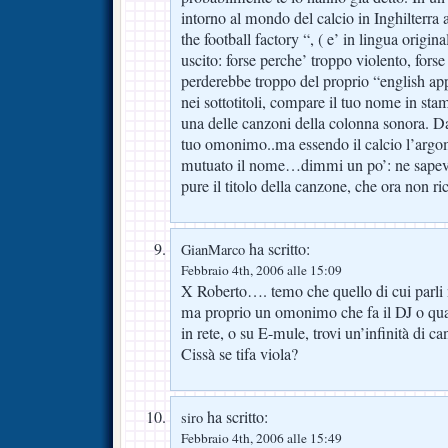
intorno al mondo del calcio in Inghilterra ai
the football factory “, ( e’ in lingua origina
uscito: forse perche’ troppo violento, forse
perderebbe troppo del proprio “english app
nei sottotitoli, compare il tuo nome in sta
una delle canzoni della colonna sonora. D
tuo omonimo..ma essendo il calcio l’argo
mutuato il nome…dimmi un po’: ne sapevi
pure il titolo della canzone, che ora non r
ha scritto:
GianMarco
Febbraio 4th, 2006 alle 15:09
X Roberto…. temo che quello di cui parli 
ma proprio un omonimo che fa il DJ o qual
in rete, o su E-mule, trovi un’infinità di c
Cissà se tifa viola?
ha scritto:
siro
Febbraio 4th, 2006 alle 15:49