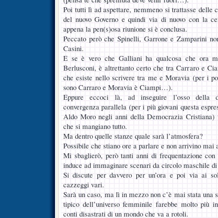
Poi tutti lì ad aspettare, nemmeno si trattasse delle 
del nuovo Governo e quindi via di nuovo con la cer
appena la pen(s)osa riunione si è conclusa.
Peccato però che Spinelli, Garrone e Zamparini no
Casini.
E se è vero che Galliani ha qualcosa che ora 
Berlusconi, è altrettanto certo che tra Carraro e Ci
che esiste nello scrivere tra me e Moravia (per i po
sono Carraro e Moravia è Ciampi…).
Eppure eccoci là, ad inseguire l’osso della di
convergenza parallela (per i più giovani questa espre
Aldo Moro negli anni della Democrazia Cristiana) tr
che si mangiano tutto.
Ma dentro quelle stanze quale sarà l’atmosfera?
Possibile che stiano ore a parlare e non arrivino mai 
Mi sbaglierò, però tanti anni di frequentazione con 
induce ad immaginare scenari da circolo maschile di
Si discute per davvero per un’ora e poi via ai sol
cazzeggi vari.
Sarà un caso, ma lì in mezzo non c’è mai stata una s
tipico dell’universo femminile farebbe molto più in
conti disastrati di un mondo che va a rotoli.