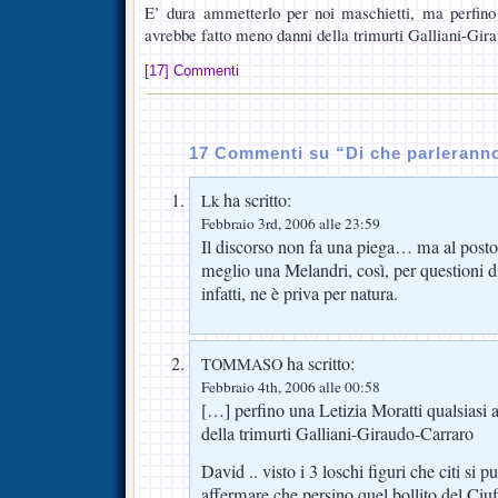
E’ dura ammetterlo per noi maschietti, ma perfino 
avrebbe fatto meno danni della trimurti Galliani-Gir
[17] Commenti
17 Commenti su “Di che parlerann
ha scritto:
Lk
Febbraio 3rd, 2006 alle 23:59
Il discorso non fa una piega… ma al posto 
meglio una Melandri, così, per questioni di
infatti, ne è priva per natura.
ha scritto:
TOMMASO
Febbraio 4th, 2006 alle 00:58
[…] perfino una Letizia Moratti qualsiasi
della trimurti Galliani-Giraudo-Carraro
David .. visto i 3 loschi figuri che citi si 
affermare che persino quel bollito del Ciu