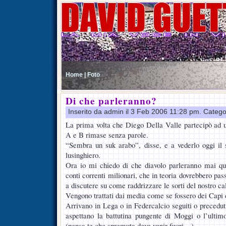
Home |
Foto
Di che parleranno?
Inserito da admin il 3 Feb 2006 11:28 pm. Catego
La prima volta che Diego Della Valle partecipò ad un
A e B rimase senza parole.
“Sembra un suk arabo”, disse, e a vederlo oggi il 
lusinghiero.
Ora io mi chiedo di che diavolo parleranno mai ques
conti correnti milionari, che in teoria dovrebbero p
a discutere su come raddrizzare le sorti del nostro ca
Vengono trattati dai media come se fossero dei Capi d
Arrivano in Lega o in Federcalcio seguiti o preceduti
aspettano la battutina pungente di Moggi o l’ultimo
(pensa te che spremuta deve venir fuori…).