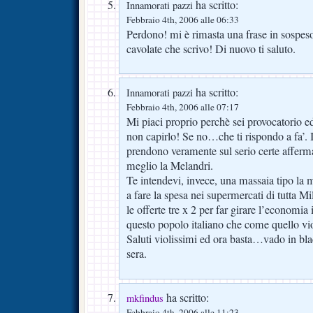
ha scritto:
Innamorati pazzi
Febbraio 4th, 2006 alle 06:33
Perdono! mi è rimasta una frase in sospeso
cavolate che scrivo! Di nuovo ti saluto.
ha scritto:
Innamorati pazzi
Febbraio 4th, 2006 alle 07:17
Mi piaci proprio perchè sei provocatorio ed 
non capirlo! Se no…che ti rispondo a fa’. 
prendono veramente sul serio certe afferm
meglio la Melandri.
Te intendevi, invece, una massaia tipo l
a fare la spesa nei supermercati di tutta M
le offerte tre x 2 per far girare l’economia 
questo popolo italiano che come quello vi
Saluti violissimi ed ora basta…vado in bl
sera.
ha scritto:
mkfindus
Febbraio 4th, 2006 alle 11:23