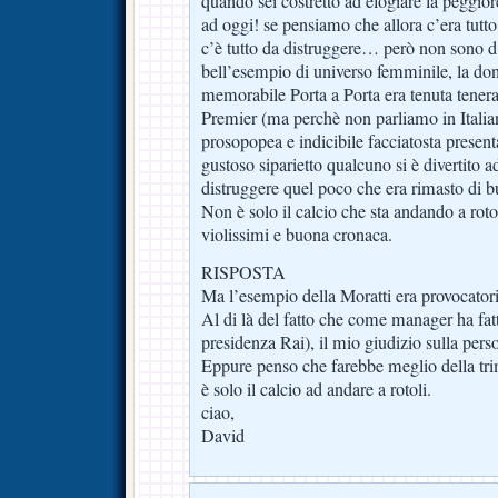
quando sei costretto ad elogiare la peggior
ad oggi! se pensiamo che allora c’era tutto
c’è tutto da distruggere… però non sono 
bell’esempio di universo femminile, la don
memorabile Porta a Porta era tenuta tene
Premier (ma perchè non parliamo in Itali
prosopopea e indicibile facciatosta present
gustoso siparietto qualcuno si è divertito 
distruggere quel poco che era rimasto di bu
Non è solo il calcio che sta andando a rot
violissimi e buona cronaca.
RISPOSTA
Ma l’esempio della Moratti era provocator
Al di là del fatto che come manager ha fat
presidenza Rai), il mio giudizio sulla perso
Eppure penso che farebbe meglio della tri
è solo il calcio ad andare a rotoli.
ciao,
David