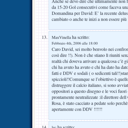
Anche se devo dire che ultimamente non f
da 15-20 Gol consecutivi come faceva una 
Domandina per David: E’ la recente delusi
cambiato o anche te inizi a non essere più 
ha scritto:
MaxVinella
Febbraio 4th, 2006 alle 18:00
Caro David, sei molto benvolo nei confronti
così dire !!). Non è che stiano lì riuniti sen
realtà chi doveva arrivare a qualcosa c’è gi
chi ha avuto ha avuto e chi ha dato ha dato
fatti e DDV e sodali ( o sedicenti tali!!)stan
spiccioli!!Comunque se l’obiettivo è quel
distruggere il calcio italiano, si sono avvia
oppositori a questo disegno e le voci fuor
prontamente neutralizzate :il direttore dell
Rosa, è stato cacciato a pedate solo perchè
apertamente con DDV !!!!!!
ha scritto:
lec