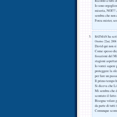
Ricordo a tutti d
Io sono orgoglio
miseria, NOI!!!
sembra che non 
Forza mister, se
ha scri
BATMAN
Ottobre 22nd, 2008 
David qui non si 
Come spesso dici,
fissazioni del Mi
stagioni aspetta
Io vorrei sapere
proteggere la sfe
per fare un passa
Il primo tempo ha
Si diceva che Li
Mi sembra che do
scontato il fatt
Bisogna volare p
da parte di tutti 
Comunque scommet