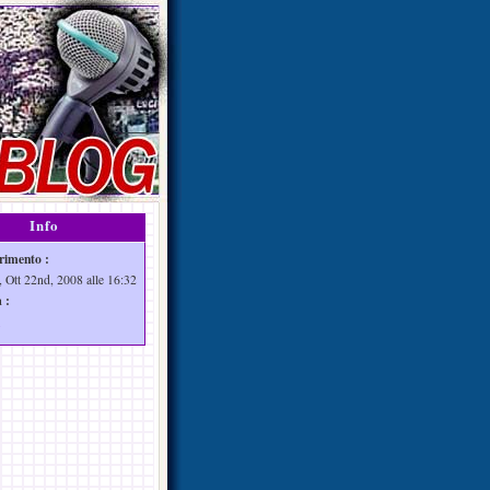
Info
rimento :
, Ott 22nd, 2008 alle 16:32
 :