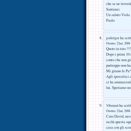
che se ne troverà
Santana).
Un saluto Viola
Paolo
ha scrit
goderiger
Ottobre 22nd, 2008 
Quoto in toto !!!!!
Dopo i primi 10 m
conto che non gi
purtroppo non ha
Mi girano le Pa*
Agli ipercritici
ci ha ammazzati
lui. Speriamo no
ha scrit
Vibennal
Ottobre 22nd, 2008 
Caro David, ness
occhi:questa squ
casa con gli scoz