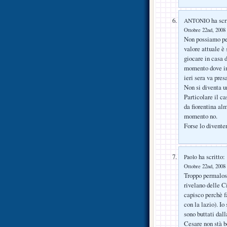
ha scr
ANTONIO
Ottobre 22nd, 2008 
Non possiamo pen
valore attuale è
giocare in casa 
momento dove imp
ieri sera va pres
Non si diventa un
Particolare il ca
da fiorentina al
momento no.
Forse lo diventer
ha scritto:
Paolo
Ottobre 22nd, 2008 
Troppo permaloso
rivelano delle C
capisco perchè fa
con la lazio). Io
sono buttati dall
Cesare non stà b