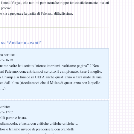
 i modi Vargas, che non mi pare neanche troppo tonico atleticamente, ma sul
 precise.
 via a preparare la partita di Palermo, difficilissima.
su “Andiamo avanti”
a scritto:
alle 16:59
ante volte hai scritto “niente isterismi, voltiamo pagina” ? Non
ul Palermo, concentriamoci su tutto il campionato, forse è meglio.
 Champ e si finisce in UEFA anche quest’anno si farà male da una
ica dall’altra (ricodiamoci che il Milan di quest’anno non è quello
 …).
critto:
alle 17:02
lli punto e basta.
odiamocela. e basta con critiche critiche critiche…
fosi e tifiamo invece di prendersela con prandelli.