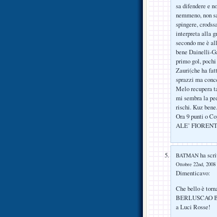
sa difendere e no
nemmeno, non sa 
spingere, crodssa
interpreta alla 
secondo me è all
bene Dainelli-Ga
primo gol, pochi
Zauri(che ha fat
sprazzi ma conce
Melo recupera ta
mi sembra la ped
rischi. Kuz bene
Ora 9 punti o Co
ALE’ FIOREN
ha scri
BATMAN
Ottobre 22nd, 2008 
Dimenticavo:
Che bello è torn
BERLUSCAO Beck
a Luci Rosse!