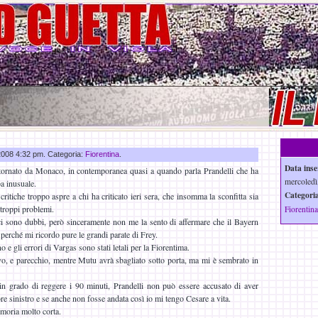
 2008 4:32 pm. Categoria:
Fiorentina
.
Data inse
tornato da Monaco, in contemporanea quasi a quando parla Prandelli che ha
mercoledì
a inusuale.
Categoria
itiche troppo aspre a chi ha criticato ieri sera, che insomma la sconfitta sia
 troppi problemi.
Fiorentina
 ci sono dubbi, però sinceramente non me la sento di affermare che il Bayern
 perché mi ricordo pure le grandi parate di Frey.
 e gli errori di Vargas sono stati letali per la Fiorentima.
, e parecchio, mentre Mutu avrà sbagliato sotto porta, ma mi è sembrato in
n grado di reggere i 90 minuti, Prandelli non può essere accusato di aver
ore sinistro e se anche non fosse andata così io mi tengo Cesare a vita.
emoria molto corta.