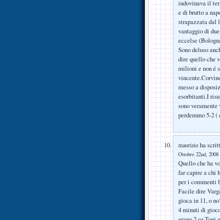
indovinava il te
e di brutto a na
strapazzata dal 
vantaggio di due
eccelse (Bologn
Sono deluso anch
dire quello che v
milioni e non é 
vincente.Corvino
messo a disposiz
esorbitanti.I ris
sono veramente 
perdemmo 5-2 ( e
ha scrit
maurizio
Ottobre 22nd, 2008 
Quello che ha vol
far capire a chi 
per i commenti b
Facile dire Varg
gioca in 11, o n
4 minuti di gio
erano 2 su Toni 