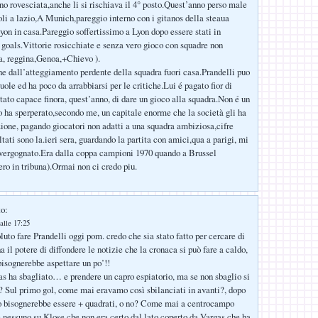
rno rovesciata,anche li si rischiava il 4° posto.Quest’anno perso male
poli a lazio,A Munich,pareggio interno con i gitanos della steaua
lyon in casa.Pareggio soffertissimo a Lyon dopo essere stati in
 goals.Vittorie rosicchiate e senza vero gioco con squadre non
a, reggina,Genoa,+Chievo ).
e dall’atteggiamento perdente della squadra fuori casa.Prandelli puo
uole ed ha poco da arrabbiarsi per le critiche.Lui é pagato fior di
stato capace finora, quest’anno, di dare un gioco alla squadra.Non é un
 ha sperperato,secondo me, un capitale enorme che la società gli ha
ione, pagando giocatori non adatti a una squadra ambiziosa,cifre
ultati sono la.ieri sera, guardando la partita con amici,qua a parigi, mi
vergognato.Era dalla coppa campioni 1970 quando a Brussel
ro in tribuna).Ormai non ci credo piu.
to:
alle 17:25
uto fare Prandelli oggi pom. credo che sia stato fatto per cercare di
ha il potere di diffondere le notizie che la cronaca si può fare a caldo,
isognerebbe aspettare un po’!!
as ha sbagliato… e prendere un capro espiatorio, ma se non sbaglio si
o? Sul primo gol, come mai eravamo così sbilanciati in avanti?, dopo
co bisognerebbe essere + quadrati, o no? Come mai a centrocampo
e nessuno su Klose che non era certo dal lato coperto da Vargas che ha