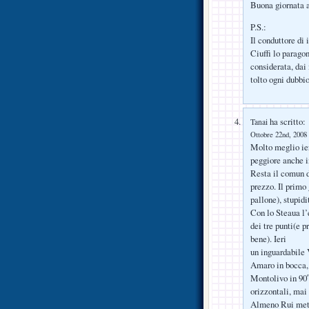
Buona giornata a 
P.S.:
Il conduttore di
Ciuffi lo parago
considerata, dai 
tolto ogni dubbio
ha scritto:
Tanai
Ottobre 22nd, 2008 
Molto meglio ieri
peggiore anche in
Resta il comun d
prezzo. Il primo 
pallone), stupidi
Con lo Steaua l’e
dei tre punti(e p
bene). Ieri
un inguardabile V
Amaro in bocca, 
Montolivo in 90′
orizzontali, mai 
Almeno Rui mette