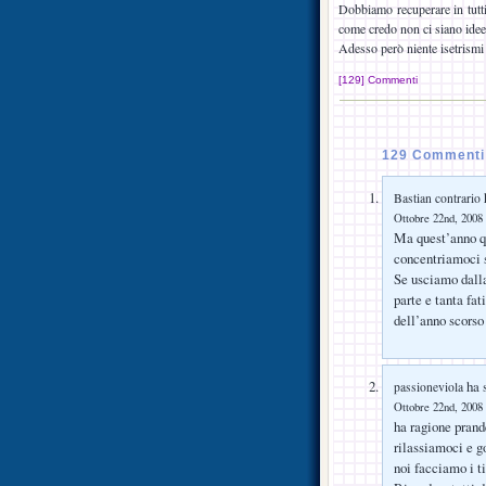
Dobbiamo recuperare in tutti
come credo non ci siano idee
Adesso però niente isetrismi e
[129] Commenti
129 Commenti 
h
Bastian contrario
Ottobre 22nd, 2008 
Ma quest’anno qu
concentriamoci s
Se usciamo dalla
parte e tanta fat
dell’anno scorso
ha s
passioneviola
Ottobre 22nd, 2008 
ha ragione prande
rilassiamoci e g
noi facciamo i ti