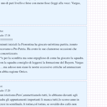
 uno di pari livello e forse con meno fisse (leggi alla voce: Vargas,
to:
alle 17:18
!!!!!!!!!!!!
inuti iniziali la Fiorentina ha giocato un’ottima partita..tenuto
ocavamo a Pro Patria. Ha avuto le sue clamorose occasioni che
 concretizzato.
*e per la sconfitta ma sono orgoglioso di come ha giocato la squadra.
 con la squadra consiglio di leggersi la formazione del Bayern. Vargas
…ma adesso non siano le nostre eccessive critiche ad ammazzare
n abbia ragione Orrico.
to:
alle 17:20
un isterismo.Pero’,ammettiamolo tutti, lo abbiamo davanti agli
adra gli appuntamenti importanti li manca tutti;lo scorso anno in
zesi in semifinale.A torino,col torino, se osvaldo dos cafés non