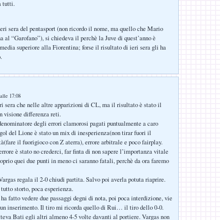
tutti.
 ieri sera del pentasport (non ricordo il nome, ma quello che Mario
na al “Garofano”), si chiedeva il perchè la Juve di quest’anno è
media superiore alla Fiorentina; forse il risultato di ieri sera gli ha
.
alle 17:08
 sera che nelle altre apparizioni di CL, ma il risultato è stato il
 visione differenza reti.
enominatore degli errori clamorosi pagati puntualmente a caro
gol del Lione è stato un mix di inesperienza(non tirar fuori il
tà(fare il fuorigioco con Z aterra), errore arbitrale e poco fairplay.
rrore è stato no crederci, far finta di non sapere l’importanza vitale
roprio quei due punti in meno ci saranno fatali, perchè da ora faremo
argas regala il 2-0 chiudi partita. Salvo poi averla potuta riaprire.
tutto storto, poca esperienza.
 ha fatto vedere due passaggi degni di nota, poi poca interdizione, vie
un inserimento. Il tiro mi ricorda quello di Rui… il tiro dello 0-0.
va Bati egli altri almeno 4-5 volte davanti al portiere. Vargas non