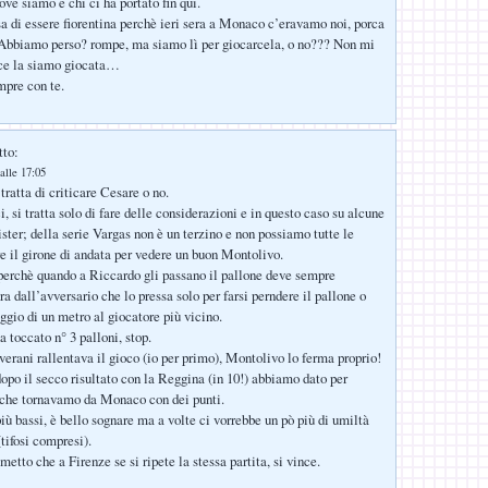
ove siamo e chi ci ha portato fin qui.
sa di essere fiorentina perchè ieri sera a Monaco c’eravamo noi, porca
 Abbiamo perso? rompe, ma siamo lì per giocarcela, o no??? Non mi
ce la siamo giocata…
mpre con te.
tto:
alle 17:05
tratta di criticare Cesare o no.
 si tratta solo di fare delle considerazioni e in questo caso su alcune
ster; della serie Vargas non è un terzino e non possiamo tutte le
re il girone di andata per vedere un buon Montolivo.
 perchè quando a Riccardo gli passano il pallone deve sempre
ra dall’avversario che lo pressa solo per farsi perndere il pallone o
ggio di un metro al giocatore più vicino.
 toccato n° 3 palloni, stop.
verani rallentava il gioco (io per primo), Montolivo lo ferma proprio!
po il secco risultato con la Reggina (in 10!) abbiamo dato per
o che tornavamo da Monaco con dei punti.
iù bassi, è bello sognare ma a volte ci vorrebbe un pò più di umiltà
(tifosi compresi).
to che a Firenze se si ripete la stessa partita, si vince.