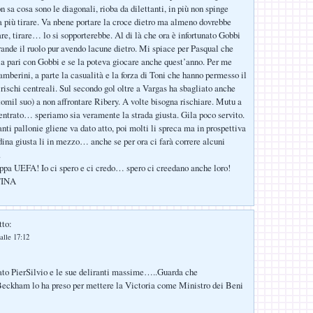
n sa cosa sono le diagonali, rioba da dilettanti, in più non spinge
più tirare. Va nbene portare la croce dietro ma almeno dovrebbe
re, tirare… lo si sopporterebbe. Al di là che ora è infortunato Gobbi
grande il ruolo pur avendo lacune dietro. Mi spiace per Pasqual che
a pari con Gobbi e se la poteva giocare anche quest’anno. Per me
mberini, a parte la casualità e la forza di Toni che hanno permesso il
 rischi centreali. Sul secondo gol oltre a Vargas ha sbagliato anche
tomil suo) a non affrontare Ribery. A volte bisogna rischiare. Mutu a
ntrato… speriamo sia veramente la strada giusta. Gila poco servito.
nti pallonie gliene va dato atto, poi molti li spreca ma in prospettiva
ina giusta li in mezzo… anche se per ora ci farà correre alcuni
.
ppa UEFA! Io ci spero e ci credo… spero ci creedano anche loro!
TINA
tto:
alle 17:12
ato PierSilvio e le sue deliranti massime…..Guarda che
ham lo ha preso per mettere la Victoria come Ministro dei Beni