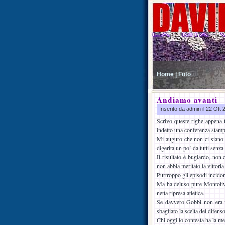
Home |
Foto
Andiamo avanti
Inserito da admin il 22 Ott
Scrivo queste righe appena 
indetto una conferenza stamp
Mi auguro che non ci siano cr
digerita un po’ da tutti senza
Il risultato è bugiardo, non
non abbia meritato la vittoria
Purtroppo gli episodi incidono
Ma ha deluso pure Montolivo
netta ripresa atletica.
Se davvero Gobbi non era i
sbagliato la scelta del difens
Chi oggi lo contesta ha la m