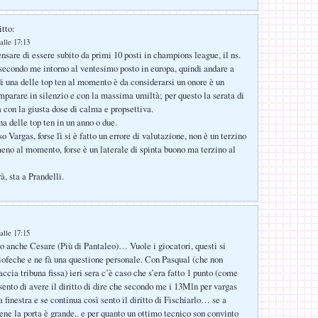
itto:
alle 17:13
sare di essere subito da primi 10 posti in champions league, il ns.
 secondo me intorno al ventesimo posto in europa, quindi andare a
di una delle top ten al momento è da considerarsi un onore è un
arare in silenzio e con la massima umiltà; per questo la serata di
a con la giusta dose di calma e propsettiva.
a delle top ten in un anno o due.
so Vargas, forse lì si è fatto un errore di valutazione, non è un terzino
meno al momento, forse è un laterale di spinta buono ma terzino al
à, sta a Prandelli.
alle 17:15
 anche Cesare (Più di Pantaleo)… Vuole i giocatori, questi si
iofeche e ne fà una questione personale. Con Pasqual (che non
ccia tribuna fissa) ieri sera c’è caso che s’era fatto 1 punto (come
 sento di avere il diritto di dire che secondo me i 13Mln per vargas
a finestra e se continua così sento il diritto di Fischiarlo… se a
ene la porta è grande.. e per quanto un ottimo tecnico son convinto