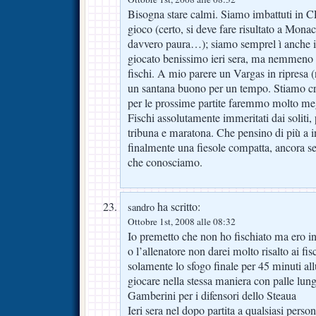
Bisogna stare calmi. Siamo imbattuti in 
gioco (certo, si deve fare risultato a Monaco
davvero paura…); siamo semprel ì anche 
giocato benissimo ieri sera, ma nemmeno t
fischi. A mio parere un Vargas in ripresa 
un santana buono per un tempo. Stiamo c
per le prossime partite faremmo molto me
Fischi assolutamente immeritati dai soliti, 
tribuna e maratona. Che pensino di più a in
finalmente una fiesole compatta, ancora se
che conosciamo.
ha scritto:
sandro
Ottobre 1st, 2008 alle 08:32
Io premetto che non ho fischiato ma ero in
o l’allenatore non darei molto risalto ai fisc
solamente lo sfogo finale per 45 minuti all
giocare nella stessa maniera con palle lun
Gamberini per i difensori dello Steaua
Ieri sera nel dopo partita a qualsiasi person