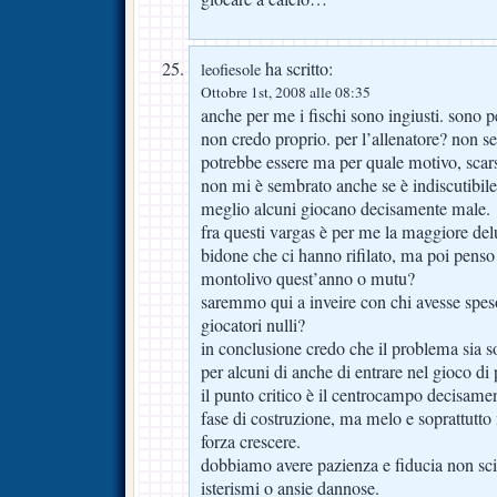
ha scritto:
leofiesole
Ottobre 1st, 2008 alle 08:35
anche per me i fischi sono ingiusti. sono p
non credo proprio. per l’allenatore? non se
potrebbe essere ma per quale motivo, sca
non mi è sembrato anche se è indiscutibi
meglio alcuni giocano decisamente male.
fra questi vargas è per me la maggiore del
bidone che ci hanno rifilato, ma poi pens
montolivo quest’anno o mutu?
saremmo qui a inveire con chi avesse speso 
giocatori nulli?
in conclusione credo che il problema sia s
per alcuni di anche di entrare nel gioco di 
il punto critico è il centrocampo decisament
fase di costruzione, ma melo e soprattutt
forza crescere.
dobbiamo avere pazienza e fiducia non sciu
isterismi o ansie dannose.