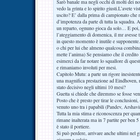
Sarò banale ma negli occhi di molti dei nost
vedo la grinta e lo spirito giusti.L’avete 
uscito? E’ dalla prima di campionato che 
d’impotenza da parte di tutta la squadra
un reparto, ognuno gioca da solo… E poi,
l’ateggiamento di domenica, il mr avesse t
in questo momento è inutile e supponente. 
o chi per lui che almeno qualcosa combin
mette l’anima) Se pensiamo che il credito 
esimerci da far notare lo squallore di queste
e rimaniamo involuti per mesi.
Capitolo Mutu: a parte un rigore inesisten
una magnifica prestazione ad Eindhoven, 
stato decisivo negli ultimi 10 mesi?
Guetta si chiede che diremmo se fosse v
Posto che è presto per tirar le conclusioni
venuto uno tra i papabili (Pandev, Arshav
Tutta la mia stima e riconoscenza per quant
rimane inalterata ma in 7 partite per ben 5
è stato il portiere.
Si può perdere, arrivare anche ultimi nel 
giocare a calcio…