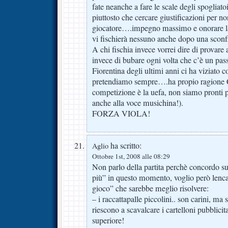
fate neanche a fare le scale degli spogliato
piuttosto che cercare giustificazioni per no
giocatore….impegno massimo e onorare la
vi fischierà nessuno anche dopo una sconfi
A chi fischia invece vorrei dire di provare a
invece di bubare ogni volta che c’è un pass
Fiorentina degli ultimi anni ci ha viziato co
pretendiamo sempre….ha propio ragione C
competizione è la uefa, non siamo pronti 
anche alla voce musichina!).
FORZA VIOLA!
ha scritto:
Aglio
Ottobre 1st, 2008 alle 08:29
Non parlo della partita perchè concordo su
più” in questo momento, voglio però lenca
gioco” che sarebbe meglio risolvere:
– i raccattapalle piccolini.. son carini, m
riescono a scavalcare i cartelloni pubblicit
superiore!