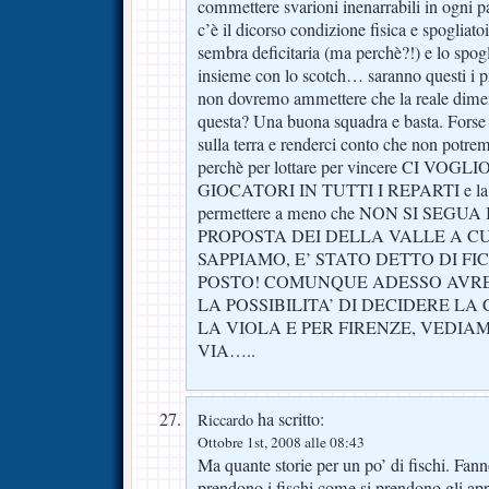
commettere svarioni inenarrabili in ogni pa
c’è il dicorso condizione fisica e spogliato
sembra deficitaria (ma perchè?!) e lo spog
insieme con lo scotch… saranno questi i 
non dovremo ammettere che la reale dimen
questa? Una buona squadra e basta. Forse
sulla terra e renderci conto che non potrem
perchè per lottare per vincere CI VO
GIOCATORI IN TUTTI I REPARTI e la Fi
permettere a meno che NON SI SEGU
PROPOSTA DEI DELLA VALLE A CU
SAPPIAMO, E’ STATO DETTO DI F
POSTO! COMUNQUE ADESSO AVRE
LA POSSIBILITA’ DI DECIDERE LA
LA VIOLA E PER FIRENZE, VEDI
VIA…..
ha scritto:
Riccardo
Ottobre 1st, 2008 alle 08:43
Ma quante storie per un po’ di fischi. Fann
prendono i fischi come si prendono gli ap