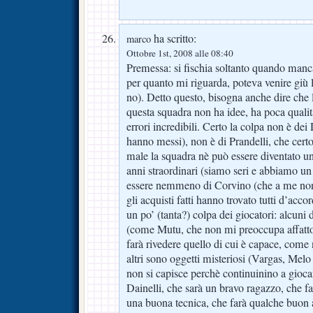
ha scritto:
marco
Ottobre 1st, 2008 alle 08:40
Premessa: si fischia soltanto quando manc
per quanto mi riguarda, poteva venire giù lo
no). Detto questo, bisogna anche dire che 
questa squadra non ha idee, ha poca quali
errori incredibili. Certo la colpa non è dei D
hanno messi), non è di Prandelli, che certo
male la squadra nè può essere diventato u
anni straordinari (siamo seri e abbiamo u
essere nemmeno di Corvino (che a me non p
gli acquisti fatti hanno trovato tutti d’acco
un po’ (tanta?) colpa dei giocatori: alcuni
(come Mutu, che non mi preoccupa affatto
farà rivedere quello di cui è capace, come
altri sono oggetti misteriosi (Vargas, Melo e
non si capisce perchè continuinino a gioca
Dainelli, che sarà un bravo ragazzo, che fa
una buona tecnica, che farà qualche buon 