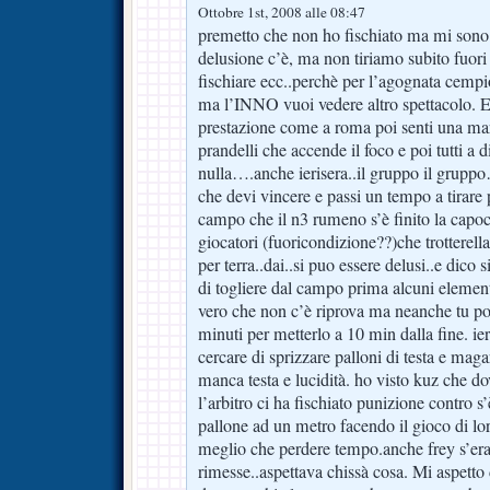
Ottobre 1st, 2008 alle 08:47
premetto che non ho fischiato ma mi sono 
delusione c’è, ma non tiriamo subito fuori 
fischiare ecc..perchè per l’agognata cemp
ma l’INNO vuoi vedere altro spettacolo. E 
prestazione come a roma poi senti una mar
prandelli che accende il foco e poi tutti a 
nulla….anche ierisera..il gruppo il gruppo
che devi vincere e passi un tempo a tirare p
campo che il n3 rumeno s’è finito la capocc
giocatori (fuoricondizione??)che trotterell
per terra..dai..si puo essere delusi..e dico 
di togliere dal campo prima alcuni elemen
vero che non c’è riprova ma neanche tu pos
minuti per metterlo a 10 min dalla fine. ier
cercare di sprizzare palloni di testa e mag
manca testa e lucidità. ho visto kuz che d
l’arbitro ci ha fischiato punizione contro s’è
pallone ad un metro facendo il gioco di l
meglio che perdere tempo.anche frey s’era
rimesse..aspettava chissà cosa. Mi aspetto