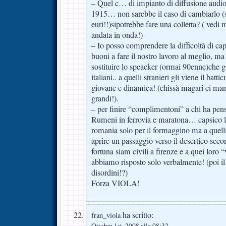
– Quel c… di impianto di diffusione audio 
1915… non sarebbe il caso di cambiarlo (s
euri!!)sipotrebbe fare una colletta? ( ved
andata in onda!)
– Io posso comprendere la difficoltà di c
buoni a fare il nostro lavoro al meglio, m
sostituire lo speacker (ormai 90enne)che g
italiani.. a quelli stranieri gli viene il bat
giovane e dinamica! (chissà magari ci man
grandi!).
– per finire “complimentoni” a chi ha pensa
Rumeni in ferrovia e maratona… capsico la 
romania solo per il formaggino ma a quelli 
aprire un passaggio verso il desertico sec
fortuna siam civili a firenze e a quei loro 
abbiamo risposto solo verbalmente! (poi il 
disordini!?)
Forza VIOLA!
ha scritto:
fran_viola
Ottobre 1st, 2008 alle 08:32