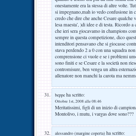
onestamente era la stessa di altre volte. T
si impegnano,mah io vedo confusione in c
credo che dire che anche Cesare qualche vo
lesa maesta’, )di idee e di testa. Ricordo a
che ieri sera giocavamo in champions con
sempre in questa competizione, dico questo
intenditori pensavano che si giocasse contro
stava perdendo 2 a 0 con una squadra non
comprensione ci vuole e se i problemi umo
sono finiti e se Cesare e la società non rie
contromisure, ben venga un altra esternazi
allenatore non manchi la carota ma nemmen
ha scritto:
beppe
Ottobre 1st, 2008 alle 08:46
Meritatissimi, figli di un inizio di campio
Montolivo, i mutu, i vargas dove sono???
ha scritto:
alessandro (margine coperta)