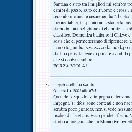
Santana è stato tra i migliori mi sembra tro
cambi di passo, salto dell’uomo e cross…ni
secondo me anche cesare ieri ha “sbaglia
irremediabile, in quanto nonostante la prec
siamo in lotta nel girone di champions e a
classifica..Domenica battiamo il Chievo e 
sosta che ci permetteranno di riprenderci 
hanno le gambe pese..secondo me dopo i pr
staff ha pensato bene di portare avanti la 
che si debba smaltire!
FORZA VIOLA!
ha scritto:
pippobaccello
Ottobre 1st, 2008 alle 07:54
Quando la squadra si impegna (attenzione
impegna”) i tifosi sono contenti e non fis
sembra poco grintosa, non si vede nessuno
rischio di sbagliare. Ecco perchè i fischi.
sfinito a fine gara che un Montolivo perfet