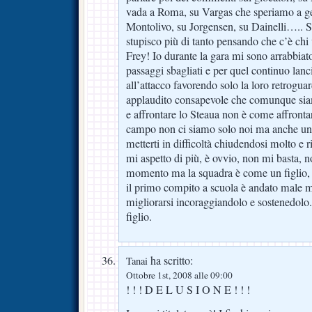
vada a Roma, su Vargas che speriamo a g
Montolivo, su Jorgensen, su Dainelli….. 
stupisco più di tanto pensando che c’è chi
Frey! Io durante la gara mi sono arrabbiato
passaggi sbagliati e per quel continuo lanci
all’attacco favorendo solo la loro retrogua
applaudito consapevole che comunque s
e affrontare lo Steaua non è come affronta
campo non ci siamo solo noi ma anche un
metterti in difficoltà chiudendosi molto e 
mi aspetto di più, è ovvio, non mi basta, 
momento ma la squadra è come un figlio, 
il primo compito a scuola è andato male m
migliorarsi incoraggiandolo e sostenedolo.
figlio.
ha scritto:
Tanai
Ottobre 1st, 2008 alle 09:00
! ! ! D E L U S I O N E ! ! !