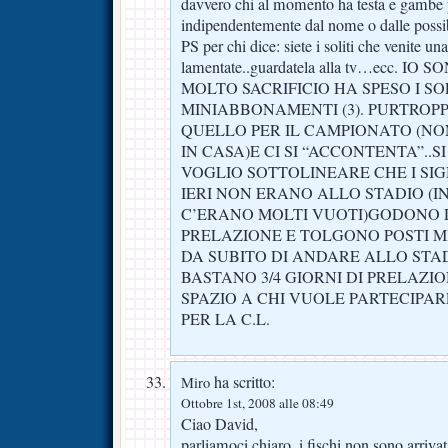
davvero chi al momento ha testa e gambe 
indipendentemente dal nome o dalle possib
PS per chi dice: siete i soliti che venite un
lamentate..guardatela alla tv…ecc. 
MOLTO SACRIFICIO HA SPESO I SOL
MINIABBONAMENTI (3). PURTROPP
QUELLO PER IL CAMPIONATO (NO
IN CASA)E CI SI “ACCONTENTA”..S
VOGLIO SOTTOLINEARE CHE I SI
IERI NON ERANO ALLO STADIO (
C’ERANO MOLTI VUOTI)GODONO DI
PRELAZIONE E TOLGONO POSTI MI
DA SUBITO DI ANDARE ALLO STA
BASTANO 3/4 GIORNI DI PRELAZ
SPAZIO A CHI VUOLE PARTECIPAR
PER LA C.L.
ha scritto:
Miro
Ottobre 1st, 2008 alle 08:49
Ciao David,
parliamoci chiaro, i fischi non sono arrivat