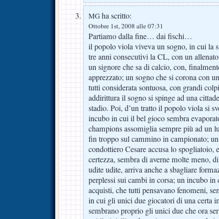
ha scritto:
MG
Ottobre 1st, 2008 alle 07:31
Partiamo dalla fine… dai fischi…
il popolo viola viveva un sogno, in cui la
tre anni consecutivi la CL, con un allenator
un signore che sa di calcio, con, finalmen
apprezzato; un sogno che si corona con u
tutti considerata sontuosa, con grandi colp
addirittura il sogno si spinge ad una cittad
stadio. Poi, d’un tratto il popolo viola si
incubo in cui il bel gioco sembra evaporato
champions assomiglia sempre più ad un lus
fin troppo sul cammino in campionato; un 
condottiero Cesare accusa lo spogliatoio, e
certezza, sembra di averne molte meno, di c
udite udite, arriva anche a sbagliare formaz
perplessi sui cambi in corsa; un incubo in 
acquisti, che tutti pensavano fenomeni, se
in cui gli unici due giocatori di una certa 
sembrano proprio gli unici due che ora s