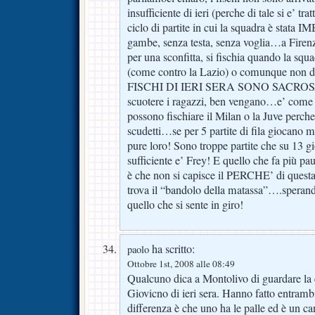
insufficiente di ieri (perche di tale si e’ tr
ciclo di partite in cui la squadra è st
gambe, senza testa, senza voglia…a Firenz
per una sconfitta, si fischia quando la sq
(come contro la Lazio) o comunque non d
FISCHI DI IERI SERA SONO SACROSAN
scuotere i ragazzi, ben vengano…e’ come d
possono fischiare il Milan o la Juve perch
scudetti…se per 5 partite di fila giocano m
pure loro! Sono troppe partite che su 13 gi
sufficiente e’ Frey! E quello che fa più paur
è che non si capisce il PERCHE’ di questa 
trova il “bandolo della matassa”….speran
quello che si sente in giro!
ha scritto:
paolo
Ottobre 1st, 2008 alle 08:49
Qualcuno dica a Montolivo di guardare la ca
Giovicno di ieri sera. Hanno fatto entramb
differenza è che uno ha le palle ed è un ca