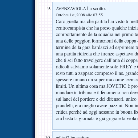
ha scritto:
AVENZAVIOLA
Ottobre 1st, 2008 alle 07:55
Caro guetta ma che partita hai visto ti mett
centrocampista che ha preso qualche iniziat
comportamento della squadra nel primo t
una delle peggiori formazioni della coppa 
termine della gara bardazzi ad esprimere tu
una partita ridicola che firenze aspettava d
che ti sei fatto travolgere dall’aria di copp
ridicoli salviamo solamente solo FREY
resto tutti a zappare compreso il ns. grand
spessore umano un super ma come tecnico 
limiti. Un ultima cosa ma JOVETIC è prop
mandare in tribuna e il fenomeno non deve 
sui lanci del portiere e dei difensori, uni
prandelli, era meglio avere pazzini. Non in
critica perchè ad oggi nessuno in buona fe
ora basta la giornata è già grigia e la viola
ha scritto:
tullio47