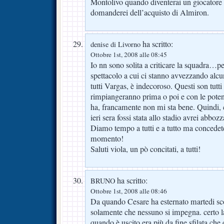
Montolivo quando diventerai un giocatore 
domanderei dell’acquisto di Almiron.
ha scritto:
denise di Livorno
Ottobre 1st, 2008 alle 08:45
Io nn sono solita a criticare la squadra…
spettacolo a cui ci stanno avvezzando alcun
tutti Vargas, è indecoroso. Questi son tutti 
rimpiangeranno prima o poi e con le poten
ha, francamente non mi sta bene. Quindi,
ieri sera fossi stata allo stadio avrei abboz
Diamo tempo a tutti e a tutto ma concedete
momento!
Saluti viola, un pò concitati, a tutti!
ha scritto:
BRUNO
Ottobre 1st, 2008 alle 08:46
Da quando Cesare ha esternato martedi sc
solamente che nessuno si impegna. certo l
quando è uscito era più da fine sfilata che 