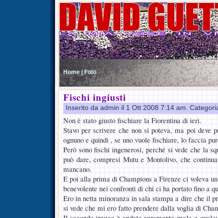
Home |
Foto
Fischi ingiusti
Inserito da admin il 1 Ott 2008 7:14 am. Categori
Non è stato giusto fischiare la Fiorentina di ieri.
Stavo per scrivere che non si poteva, ma poi deve p
ognuno e quindi , se uno vuole fischiare, lo faccia pur
Però sono fischi ingenerosi, perché si vede che la s
può dare, compresi Mutu e Montolivo, che continuan
mancano.
E poi alla prima di Champions a Firenze ci voleva un
benevolente nei confronti di chi ci ha portato fino a qu
Ero in netta minoranza in sala stampa a dire che il 
si vede che mi ero fatto prendere dalla voglia di Cha
Il secondo invece è andato veramente male e qualc