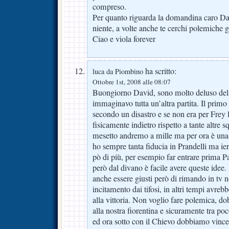
compreso.
Per quanto riguarda la domandina caro D
niente, a volte anche te cerchi polemiche g
Ciao e viola forever
ha scritto:
luca da Piombino
Ottobre 1st, 2008 alle 08:07
Buongiorno David, sono molto deluso del ri
immaginavo tutta un’altra partita. Il prim
secondo un disastro e se non era per Frey l
fisicamente indietro rispetto a tante altre s
mesetto andremo a mille ma per ora è una s
ho sempre tanta fiducia in Prandelli ma ier
pò di più, per esempio far entrare prima Pa
però dal divano è facile avere queste idee. 
anche essere giusti però di rimando in tv 
incitamento dai tifosi, in altri tempi avrebb
alla vittoria. Non voglio fare polemica, do
alla nostra fiorentina e sicuramente tra p
ed ora sotto con il Chievo dobbiamo vin