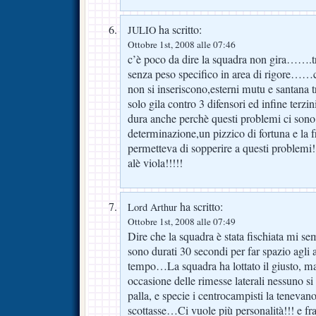
ha scritto:
JULIO
Ottobre 1st, 2008 alle 07:46
c’è poco da dire la squadra non gira…….t
senza peso specifico in area di rigore……c
non si inseriscono,esterni mutu e santana t
solo gila contro 3 difensori ed infine terzin
dura anche perchè questi problemi ci sono
determinazione,un pizzico di fortuna e la f
permetteva di sopperire a questi problemi!
alè viola!!!!!
ha scritto:
Lord Arthur
Ottobre 1st, 2008 alle 07:49
Dire che la squadra è stata fischiata mi s
sono durati 30 secondi per far spazio agli a
tempo…La squadra ha lottato il giusto, ma
occasione delle rimesse laterali nessuno si
palla, e specie i centrocampisti la tenev
scottasse…Ci vuole più personalità!!! e fr