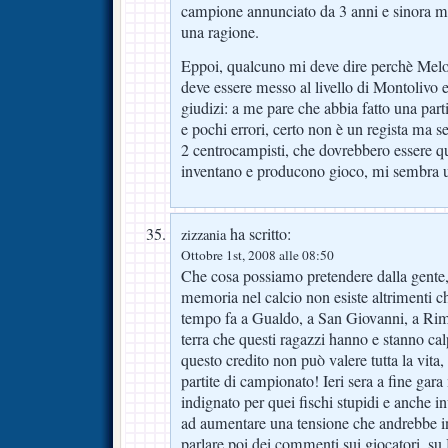
campione annunciato da 3 anni e sinora m
una ragione.
Eppoi, qualcuno mi deve dire perchè Mel
deve essere messo al livello di Montolivo
giudizi: a me pare che abbia fatto una parti
e pochi errori, certo non è un regista ma se
2 centrocampisti, che dovrebbero essere que
inventano e producono gioco, mi sembra u
ha scritto:
zizzania
Ottobre 1st, 2008 alle 08:50
Che cosa possiamo pretendere dalla gent
memoria nel calcio non esiste altrimenti 
tempo fa a Gualdo, a San Giovanni, a Rimi
terra che questi ragazzi hanno e stanno ca
questo credito non può valere tutta la vi
partite di campionato! Ieri sera a fine gar
indignato per quei fischi stupidi e anche in
ad aumentare una tensione che andrebbe i
parlare poi dei commenti sui giocatori, s