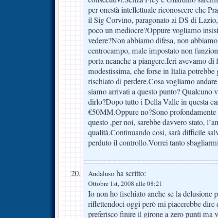
per onestà intellettuale riconoscere che Pr
il Sig Corvino, paragonato ai DS di Lazio,
poco un mediocre?Oppure vogliamo insister
vedere?Non abbiamo difesa, non abbiamo a
centrocampo, male impostato non funziona
porta neanche a piangere.Ieri avevamo di 
modestissima, che forse in Italia potrebbe
rischiato di perdere.Cosa vogliamo andar
siamo arrivati a questo punto? Qualcuno vu
dirlo?Dopo tutto i Della Valle in questa
€50MM.Oppure no?Sono profondamente d
questo ,per noi, sarebbe davvero stato, l’a
qualità.Continuando cosi, sarà difficile sa
perduto il controllo.Vorrei tanto sbagliarmi
ha scritto:
Andaluso
Ottobre 1st, 2008 alle 08:21
Io non ho fischiato anche se la delusione pe
riflettendoci oggi però mi piacerebbe dire 
preferisco finire il girone a zero punti ma 