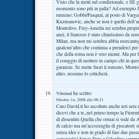
Visto che la metti sul condizionale, e SE g
momento sono più in palla? Ad esempio Jov
rumeno; Gobbi/Pasqual, al posto di Varga
Kuzmanovic, anche se non è quello dell’an
Montolivo. Frey-Amelia mi sembra proprio
anzi, il francese è stato chiarissimo da sem
Milan, ma non mi sembra abbia mercanteg
qualcun’altro che continua a prenderci per 
che della roma non è vero niente. Ma per 
il coraggio di mettere in campo chi in qu
garanzie. Se mette fuori il rumeno, Monto
altro, nessuno lo criticherà.
ha scritto:
Vibennal
Ottobre 1st, 2008 alle 08:21
Caro David,ti ho ascoltato anche ieri sera
dicevi che a te,,nel primo tempo la Fioren
di dissentire.Quella che ormai si vede da
di calcio ma un’accozzaglia di giocatori( si
senza idee e non in grado di fare due pass
consecutivi.Senza Frey e Gilardino sarem