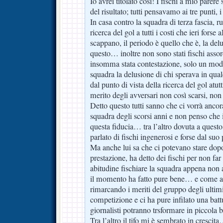
Io avrei titolato così! I fischi a mio parere
del risultato; tutti pensavamo ai tre punti, 
In casa contro la squadra di terza fascia, 
ricerca del gol a tutti i costi che ieri forse a
scappano, il periodo è quello che è, la del
questo… inoltre non sono stati fischi asso
insomma stata contestazione, solo un modo
squadra la delusione di chi sperava in qua
dal punto di vista della ricerca del gol atutt
merito degli avversari non così scarsi, non
Detto questo tutti sanno che ci vorrà ancor
squadra degli scorsi anni e non penso che i
questa fiducia… tra l’altro dovuta a quest
parlato di fischi ingenerosi e forse dal suo
Ma anche lui sa che ci potevano stare dop
prestazione, ha detto dei fischi per non far
abitudine fischiare la squadra appena non a
il momento ha fatto pure bene… e come al 
rimarcando i meriti del gruppo degli ultimi 
competizione e ci ha pure infilato una batt
giornalisti potranno trsformare in piccola 
Tra l’altro il tifo mi è sembrato in cresci