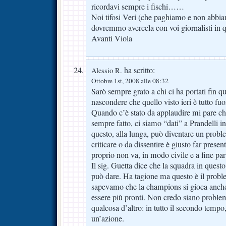
ricordavi sempre i fischi……
Noi tifosi Veri (che paghiamo e non abb
dovremmo avercela con voi giornalisti in
Avanti Viola
ha scritto:
Alessio R.
Ottobre 1st, 2008 alle 08:32
Sarò sempre grato a chi ci ha portati fin 
nascondere che quello visto ieri è tutto fuo
Quando c’è stato da applaudire mi pare che
sempre fatto, ci siamo “dati” a Prandelli i
questo, alla lunga, può diventare un prob
criticare o da dissentire è giusto far presen
proprio non va, in modo civile e a fine part
Il sig. Guetta dice che la squadra in ques
può dare. Ha tagione ma questo è il prob
sapevamo che la champions si gioca anch
essere più pronti. Non credo siano problemi
qualcosa d’altro: in tutto il secondo tempo,
un’azione.