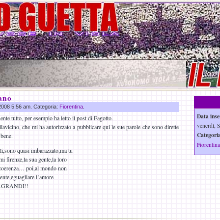
ano
 2008 5:56 am. Categoria:
Fiorentina
.
Data inse
te tutto, per esempio ha letto il post di Fagotto.
venerdì, S
allavicino, che mi ha autorizzato a pubblicare qui le sue parole che sono dirette
Categoria
 bene.
Fiorentina
li,sono quasi imbarazzato,ma tu
i firenze,la sua gente,la loro
,e coerenza… poi,al mondo non
ente,eguagliare l’amore
E…GRANDI!!