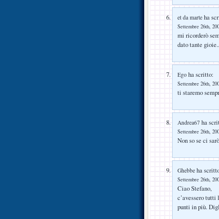
ha scr
et da marte
Settembre 26th, 200
mi ricorderò semp
dato tante gioie
ha scritto:
Ego
Settembre 26th, 200
ti staremo sempr
ha scri
Andrea67
Settembre 26th, 200
Non so se ci sar
ha scritt
Ghebbe
Settembre 26th, 200
Ciao Stefano,
c’avessero tutti
punti in più. Di