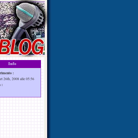
Info
rimento :
et 26th, 2008 alle 05:56
 :