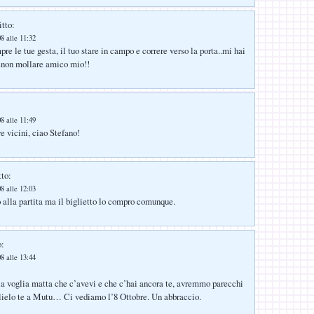
itto:
8 alle 11:32
re le tue gesta, il tuo stare in campo e correre verso la porta..mi hai
..non mollare amico mio!!
8 alle 11:49
e vicini, ciao Stefano!
tto:
8 alle 12:03
ò alla partita ma il biglietto lo compro comunque.
o:
8 alle 13:44
 la voglia matta che c’avevi e che c’hai ancora te, avremmo parecchi
glielo te a Mutu… Ci vediamo l’8 Ottobre. Un abbraccio.