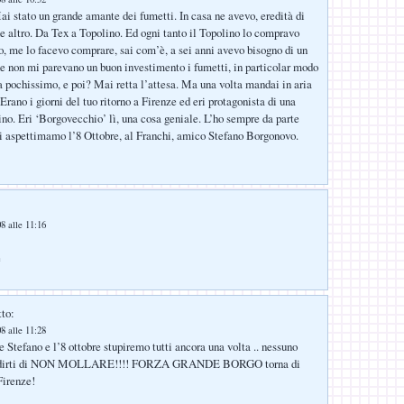
ai stato un grande amante dei fumetti. In casa ne avevo, eredità di
e altro. Da Tex a Topolino. Ed ogni tanto il Topolino lo compravo
o, me lo facevo comprare, sai com’è, a sei anni avevo bisogno di un
he non mi parevano un buon investimento i fumetti, in particolar modo
 pochissimo, e poi? Mai retta l’attesa. Ma una volta mandai in aria
 Erano i giorni del tuo ritorno a Firenze ed eri protagonista di una
ino. Eri ‘Borgovecchio’ lì, una cosa geniale. L’ho sempre da parte
i aspettimamo l’8 Ottobre, al Franchi, amico Stefano Borgonovo.
8 alle 11:16
e
tto:
8 alle 11:28
 Stefano e l’8 ottobre stupiremo tutti ancora una volta .. nessuno
x dirti di NON MOLLARE!!!! FORZA GRANDE BORGO torna di
Firenze!