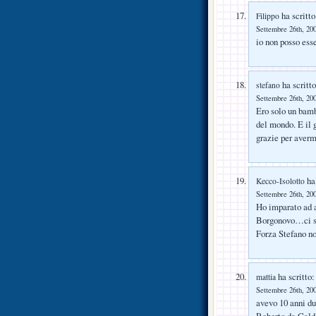
ha scritto
Filippo
Settembre 26th, 200
io non posso ess
ha scritto
stefano
Settembre 26th, 200
Ero solo un bamb
del mondo. E il g
grazie per aver
ha 
Kecco-Isolotto
Settembre 26th, 200
Ho imparato ad a
Borgonovo…ci se
Forza Stefano no
ha scritto:
mattia
Settembre 26th, 200
avevo 10 anni du
Roberto da Caldo