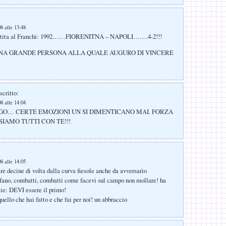
8 alle 13:48
artita al Franchi: 1992……FIORENITNA – NAPOLI…….4-2!!!
UNA GRANDE PERSONA ALLA QUALE AUGURO DI VINCERE
scritto:
8 alle 14:04
O… CERTE EMOZIONI UN SI DIMENTICANO MAI. FORZA
SIAMO TUTTI CON TE!!!
8 alle 14:05
are decine di volta dalla curva fiesole anche da avversario
fano, combatti, combatti come facevi sul campo non mollare! ha
ie: DEVI essere il primo!
quello che hai fatto e che fai per noi! un abbraccio