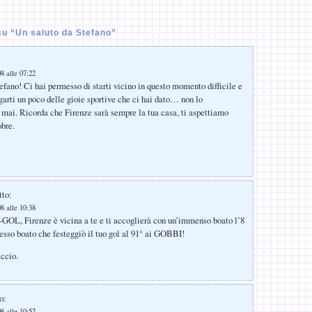
u “Un saluto da Stefano”
8 alle 07:22
tefano! Ci hai permesso di starti vicino in questo momento difficile e
agarti un poco delle gioie sportive che ci hai dato… non lo
ai. Ricorda che Firenze sarà sempre la tua casa, ti aspettiamo
obre.
tto:
8 alle 10:38
L, Firenze è vicina a te e ti accoglierà con un’immenso boato l’8
so boato che festeggiò il tuo gol al 91° ai GOBBI!
ccio.
o:
8 alle 10:52