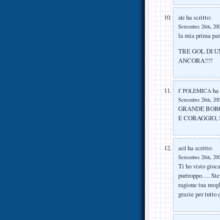
ha scritto:
ale
Settembre 26th, 200
la mia prima p
TRE GOL DI 
ANCORA!!!!
ha 
I' POLEMICA
Settembre 26th, 200
GRANDE BORG
E CORAGGIO, 
ha scritto:
asil
Settembre 26th, 200
Ti ho visto gioc
purtroppo…. Ste
ragione tua mogl
grazie per tutto 