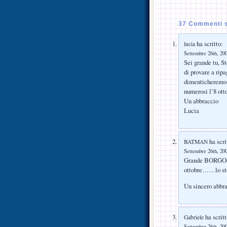
37 Commenti s
ha scritto:
lucia
Settembre 26th, 200
Sei grande tu, S
di provare a rip
dimenticheremo m
numerosi l’8 ott
Un abbraccio
Lucia
ha scri
BATMAN
Settembre 26th, 200
Grande BORGO-GO
ottobre……lo stes
Un sincero abbra
ha scritt
Gabriele
Settembre 26th, 200