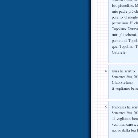
Ero piccolino. M
mio padre più ch
pure io. O megli
patrocinio. E’ c
Topolino. Durava
tutti gli schemi.
puntata di Topol
quel Topolino. T
Gabriele
ha scritto:
laura
Settembre 26th, 200
Ciao Stefano,
ti vogliamo ben
ha scri
Francesca
Settembre 26th, 200
Ti vogliamo bene
vuol mancare 
nuovo dalla tua 