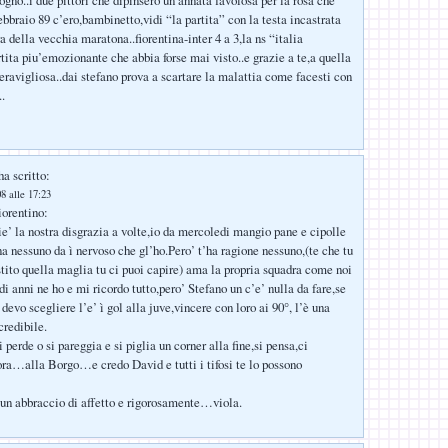
ebbraio 89 c’ero,bambinetto,vidi “la partita” con la testa incastrata
ra della vecchia maratona..fiorentina-inter 4 a 3,la ns “italia
tita piu’emozionante che abbia forse mai visto..e grazie a te,a quella
eravigliosa..dai stefano prova a scartare la malattia come facesti con
.
a scritto:
8 alle 17:23
iorentino:
e’ la nostra disgrazia a volte,io da mercoledi mangio pane e cipolle
na nessuno da ì nervoso che gl’ho.Pero’ t’ha ragione nessuno,(te che tu
stito quella maglia tu ci puoi capire) ama la propria squadra come noi
 di anni ne ho e mi ricordo tutto,pero’ Stefano un c’e’ nulla da fare,se
devo scegliere l’e’ ì gol alla juve,vincere con loro ai 90°, l’è una
credibile.
 perde o si pareggia e si piglia un corner alla fine,si pensa,ci
ora…alla Borgo…e credo David e tutti i tifosi te lo possono
o,un abbraccio di affetto e rigorosamente…viola.