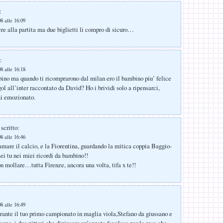
:
8 alle 16:09
ere alla partita ma due biglietti li compro di sicuro…
:
8 alle 16:18
ino ma quando ti ricomprarono dal milan ero il bambino piu’ felice
ol all’inter raccontato da David? Ho i brividi solo a ripensarci,
mi emozionato.
scritto:
8 alle 16:46
mare il calcio, e la Fiorentina, guardando la mitica coppia Baggio-
i tu nei miei ricordi da bambino!!
n mollare…tutta Firenze, ancora una volta, tifa x te!!
8 alle 16:49
rante il tuo primo campionato in maglia viola,Stefano da giussano e
gno..i due pittori che dipinsero un’annata favolosa per la rosa che