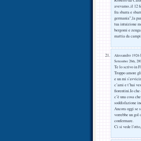
avevamo..il 12 f
fra sbarra e sbar
germania”,la par
tua intuizione m
bergomi e zenga.
mattia da campi
h
Alessandro 1926
Settembre 26th, 200
Te lo scrivo in F
Troppo amore gli
e un mi s’avvici
c’ami e t’hai ve
fiorentini.Io che
c’è una cosa che 
soddisfazione in
Ancora oggi se si
vorrebbe un gol 
confermare.
Ci si vede l’ott