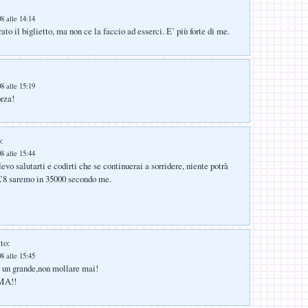
8 alle 14:14
to il biglietto, ma non ce la faccio ad esserci. E’ più forte di me.
8 alle 15:19
rza!
:
8 alle 15:44
evo salutarti e codirti che se continuerai a sorridere, niente potrà
L’8 saremo in 35000 secondo me.
to:
8 alle 15:45
 un grande,non mollare mai!
MA!!