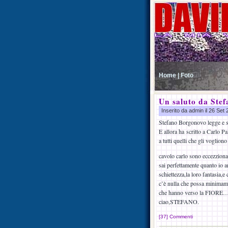
Home |
Foto
Un saluto da Stef
Inserito da admin il 26 Set
Stefano Borgonovo legge e sen
E allora ha scritto a Carlo P
a tutti quelli che gli vogliono
cavolo carlo sono eccezziona
sai perfettamente quanto io am
schiettezza,la loro fantasia
c’è nulla che possa minimam
che hanno verso la FIOR
ciao,STEFANO.
[37] Commenti