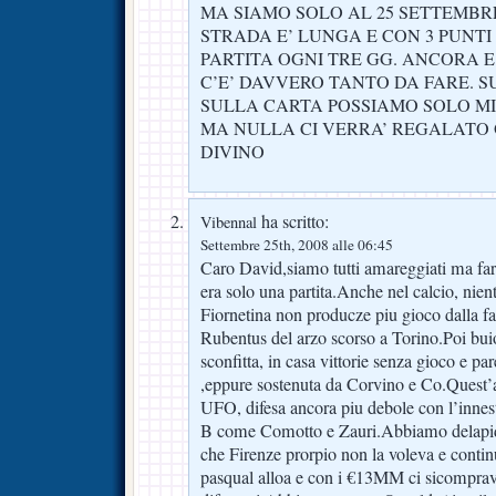
MA SIAMO SOLO AL 25 SETTEMBR
STRADA E’ LUNGA E CON 3 PUNTI
PARTITA OGNI TRE GG. ANCORA E
C’E’ DAVVERO TANTO DA FARE. S
SULLA CARTA POSSIAMO SOLO M
MA NULLA CI VERRA’ REGALATO 
DIVINO
ha scritto:
Vibennal
Settembre 25th, 2008 alle 06:45
Caro David,siamo tutti amareggiati ma fa
era solo una partita.Anche nel calcio, nie
Fiornetina non producze piu gioco dalla fa
Rubentus del arzo scorso a Torino.Poi bu
sconfitta, in casa vittorie senza gioco e pa
,eppure sostenuta da Corvino e Co.Quest’a
UFO, difesa ancora piu debole con l’innest
B come Comotto e Zauri.Abbiamo delapi
che Firenze prorpio non la voleva e contin
pasqual alloa e con i €13MM ci sicompra