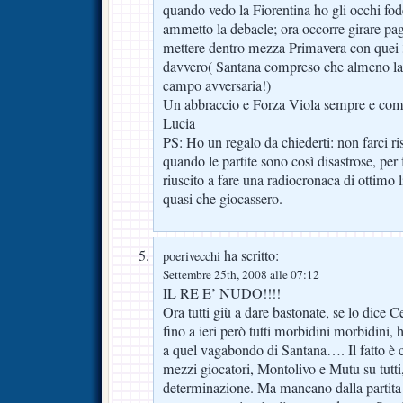
quando vedo la Fiorentina ho gli occhi fode
ammetto la debacle; ora occorre girare pagi
mettere dentro mezza Primavera con quei 
davvero( Santana compreso che almeno la p
campo avversaria!)
Un abbraccio e Forza Viola sempre e co
Lucia
PS: Ho un regalo da chiederti: non farci rise
quando le partite sono così disastrose, per
riuscito a fare una radiocronaca di ottimo li
quasi che giocassero.
ha scritto:
poerivecchi
Settembre 25th, 2008 alle 07:12
IL RE E’ NUDO!!!!
Ora tutti giù a dare bastonate, se lo dice C
fino a ieri però tutti morbidini morbidini, h
a quel vagabondo di Santana…. Il fatto è 
mezzi giocatori, Montolivo e Mutu su tutti,
determinazione. Ma mancano dalla partita 