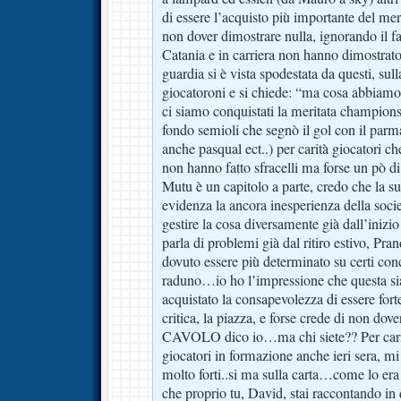
di essere l’acquisto più importante del mer
non dover dimostrare nulla, ignorando il f
Catania e in carriera non hanno dimostrat
guardia si è vista spodestata da questi, sulla
giocatoroni e si chiede: “ma cosa abbiamo
ci siamo conquistati la meritata champions
fondo semioli che segnò il gol con il parm
anche pasqual ect..) per carità giocatori 
non hanno fatto sfracelli ma forse un pò d
Mutu è un capitolo a parte, credo che la s
evidenza la ancora inesperienza della soc
gestire la cosa diversamente già dall’iniz
parla di problemi già dal ritiro estivo, Pr
dovuto essere più determinato su certi conc
raduno…io ho l’impressione che questa sia
acquistato la consapevolezza di essere forte 
critica, la piazza, e forse crede di non d
CAVOLO dico io…ma chi siete?? Per carit
giocatori in formazione anche ieri sera, m
molto forti..si ma sulla carta…come lo era 
che proprio tu, David, stai raccontando in 