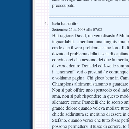
preoccupato.
ha scritto:
lucia
Settembre 25th, 2008 alle 07:08
Hai ragione David, un vero disastro! Mut
inguardabili…meritano una lunghissima p
credo che il vero problema siano loro. Il d
dovuto al problema della fascia di capitan
convincerci che nessuno dei due la merita, 
davvero, dentro Donadel ed Jovetic sempre a
i “fenomeni” veri o presunti ( e comunque
e voltiamo pagina. Chi gioca bene in Cam
Champions altrimenti staranno a guardare 
Non si può offrire uno spettacolo così inde
ama, non si può rispondere in questo modo
allenatore come Prandelli che lo scorso a
grande dolore quando voleva mollare tutto,
chiedo addirittura se meritino di essere in 
Stefano, quando vorrei che tutto fosse perf
possono permettersi il lusso di correre, lo