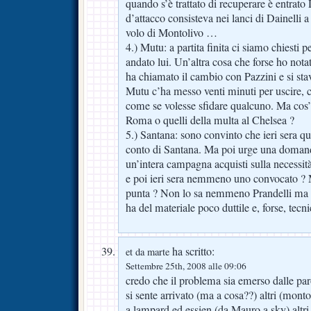
quando s’è trattato di recuperare è entrato
d’attacco consisteva nei lanci di Dainelli a
volo di Montolivo …
4.) Mutu: a partita finita ci siamo chiesti p
andato lui. Un’altra cosa che forse ho nota
ha chiamato il cambio con Pazzini e si sta
Mutu c’ha messo venti minuti per uscir
come se volesse sfidare qualcuno. Ma cos’ha
Roma o quelli della multa al Chelsea ?
5.) Santana: sono convinto che ieri sera qu
conto di Santana. Ma poi urge una doman
un’intera campagna acquisti sulla necessità
e poi ieri sera nemmeno uno convocato ? 
punta ? Non lo sa nemmeno Prandelli ma 
ha del materiale poco duttile e, forse, tecn
ha scritto:
et da marte
Settembre 25th, 2008 alle 09:06
credo che il problema sia emerso dalle par
si sente arrivato (ma a cosa??) altri (mont
a lampard ed essien (da Mauro a sky) altr