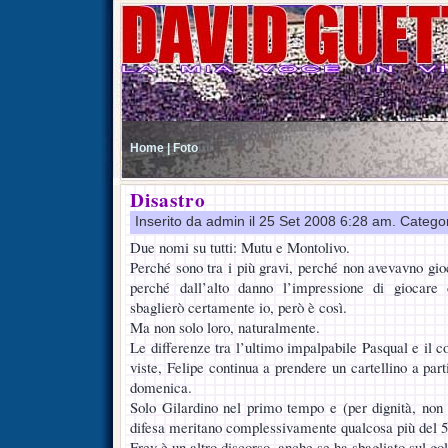
Home |
Foto
Disastro
Inserito da admin il 25 Set 2008 6:28 am. Catego
Due nomi su tutti: Mutu e Montolivo.
Perché sono tra i più gravi, perché non avevavno gio
perché dall’alto danno l’impressione di giocare 
sbaglierò certamente io, però è così.
Ma non solo loro, naturalmente.
Le differenze tra l’ultimo impalpabile Pasqual e il 
viste, Felipe continua a prendere un cartellino a part
domenica.
Solo Gilardino nel primo tempo e (per dignità, non a
difesa meritano complessivamente qualcosa più del 5
Frey è un altro discorso, anche se ha sbagliato sul gol 