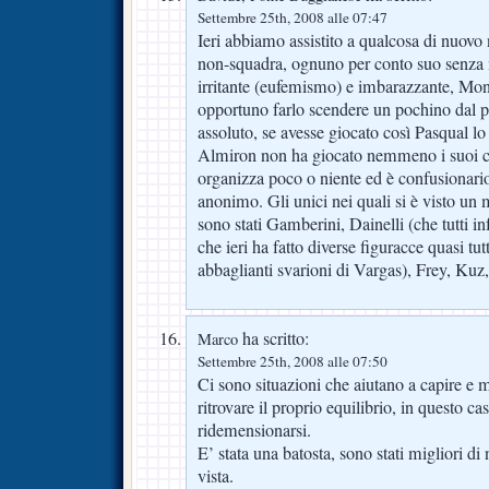
Settembre 25th, 2008 alle 07:47
Ieri abbiamo assistito a qualcosa di nuovo 
non-squadra, ognuno per conto suo senz
irritante (eufemismo) e imbarazzante, Mon
opportuno farlo scendere un pochino dal pie
assoluto, se avesse giocato così Pasqual l
Almiron non ha giocato nemmeno i suoi c
organizza poco o niente ed è confusionario
anonimo. Gli unici nei quali si è visto u
sono stati Gamberini, Dainelli (che tutti 
che ieri ha fatto diverse figuracce quasi tut
abbaglianti svarioni di Vargas), Frey, Ku
ha scritto:
Marco
Settembre 25th, 2008 alle 07:50
Ci sono situazioni che aiutano a capire e
ritrovare il proprio equilibrio, in questo ca
ridemensionarsi.
E’ stata una batosta, sono stati migliori di
vista.