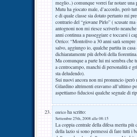
meglio..) comunque vorrei far notare una pi
Mutu ha giocato male, d’accordo, però tut
e di quale classe sia dotato pertanto mi p
contrario del “giovane Pirlo” ( scusate ma 
antognoni non mi riesce scriverlo neanche
anni continua a passeggiare e toccarsi i cap
Orrico: “Montolivo a 30 anni sarà sempre
salvo, aggiungo io, qualche partita in cas
dichiaratamente più deboli della fiorentina.
Ma comunque a parte lui mi sembra che tut
a centrocampo, manchi di personalità e gr
sta deludendo).
Sui nuovi ancora non mi pronuncio (però 
Gilardino altrimenti eravamo all’ultimo pos
aspettiamo fiduciosi qualche segnale di rip
ha scritto:
enrico
Settembre 25th, 2008 alle 08:15
La coppia centrale della difesa merita più 
della lazio si sono permessi di fare tutti i ba