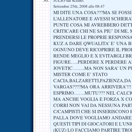
ha scritto:
JULIO
Settembre 25th, 2008 alle 08:47
MI DITE UNA COSA???MA SE FOSSI
L’ALLENATORE E AVESSI SCHIERA
PUNTE COSA MI AVREBBERO DETT
CRITICARE CHI NE SA PIU’ DI M
PRENDERSI LE PROPRIE RESPONSAB
KUZ A DARE QWUALITA’ E’ UNA 
OGNUNO DEVE RICOPRIRE IL PRO
RENDE MEGLIO E X EVITARGLI B
FIGURE…..PERDERE X PERDERE 
JOVETIC……..MA NON SARA’ UN P
MISTER COME E’ STATO
CACIA,BALZARETTI,PAZIENZA,DA 
VARGAS????MA ORA ARRIVERA’!!!
ESPRIMO…….MUTU??? NEL CALCIO
MA ANCHE VOGLIA E FORZA X 
CORRI NON VAI DA NESSUNA PART
C/CAMPISTI CHE SI INSERISCONO
PALLA DOVE VOGLIAMO ANDARE?
QUESTI TIPI DI GIOCATORI E L’U
(KUZ) LO FACCIAMO PARTIRE TRO