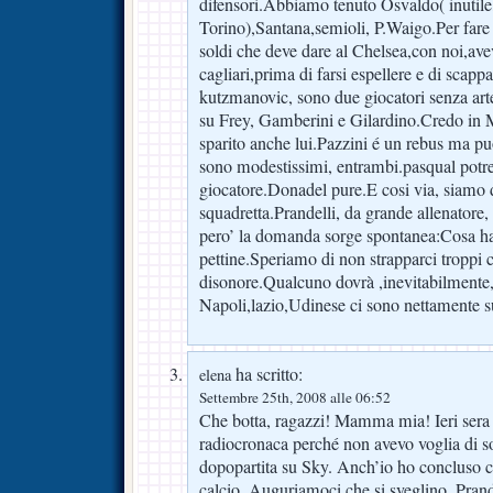
difensori.Abbiamo tenuto Osvaldo( inutile
Torino),Santana,semioli, P.Waigo.Per far
soldi che deve dare al Chelsea,con noi,ave
cagliari,prima di farsi espellere e di scap
kutzmanovic, sono due giocatori senza art
su Frey, Gamberini e Gilardino.Credo in 
sparito anche lui.Pazzini é un rebus ma pu
sono modestissimi, entrambi.pasqual potre
giocatore.Donadel pure.E cosi via, siamo
squadretta.Prandelli, da grande allenatore
pero’ la domanda sorge spontanea:Cosa ha
pettine.Speriamo di non strapparci troppi 
disonore.Qualcuno dovrà ,inevitabilmente
Napoli,lazio,Udinese ci sono nettamente s
ha scritto:
elena
Settembre 25th, 2008 alle 06:52
Che botta, ragazzi! Mamma mia! Ieri sera 
radiocronaca perché non avevo voglia di sof
dopopartita su Sky. Anch’io ho concluso ch
calcio. Auguriamoci che si sveglino, Pran