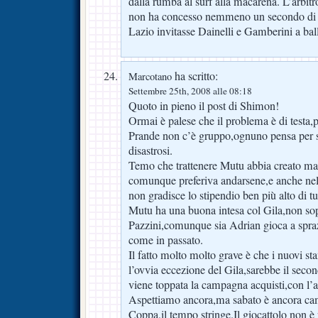
dalla rumba al surf alla macarena. L’arbitro
non ha concesso nemmeno un secondo di r
Lazio invitasse Dainelli e Gamberini a bal
ha scritto:
Marcotano
Settembre 25th, 2008 alle 08:18
Quoto in pieno il post di Shimon!
Ormai è palese che il problema è di testa,p
Prande non c’è gruppo,ognuno pensa per sè 
disastrosi.
Temo che trattenere Mutu abbia creato ma
comunque preferiva andarsene,e anche nel 
non gradisce lo stipendio ben più alto di t
Mutu ha una buona intesa col Gila,non so
Pazzini,comunque sia Adrian gioca a spraz
come in passato.
Il fatto molto molto grave è che i nuovi 
l’ovvia eccezione del Gila,sarebbe il sec
viene toppata la campagna acquisti,con l’
Aspettiamo ancora,ma sabato è ancora cam
Coppa,il tempo stringe.Il giocattolo non è 