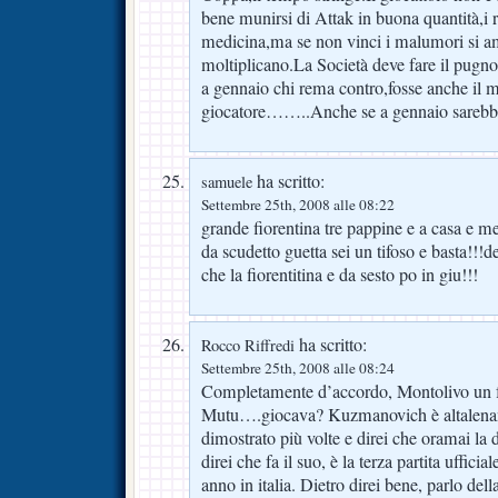
bene munirsi di Attak in buona quantità,i r
medicina,ma se non vinci i malumori si am
moltiplicano.La Società deve fare il pugno
a gennaio chi rema contro,fosse anche il m
giocatore……..Anche se a gennaio sarebbe
ha scritto:
samuele
Settembre 25th, 2008 alle 08:22
grande fiorentina tre pappine e a casa e m
da scudetto guetta sei un tifoso e basta!!!
che la fiorentitina e da sesto po in giu!!!
ha scritto:
Rocco Riffredi
Settembre 25th, 2008 alle 08:24
Completamente d’accordo, Montolivo un 
Mutu….giocava? Kuzmanovich è altalenante
dimostrato più volte e direi che oramai la 
direi che fa il suo, è la terza partita ufficia
anno in italia. Dietro direi bene, parlo dell