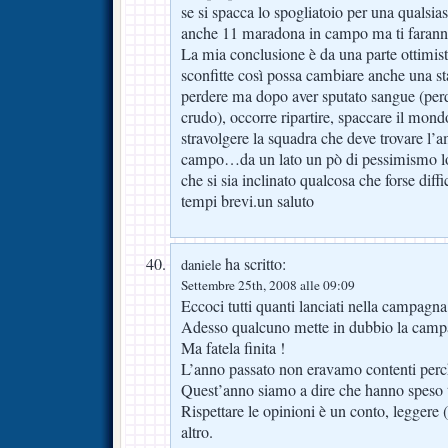
se si spacca lo spogliatoio per una qualsias
anche 11 maradona in campo ma ti faran
La mia conclusione è da una parte ottimis
sconfitte così possa cambiare anche una st
perdere ma dopo aver sputato sangue (per
crudo), occorre ripartire, spaccare il mond
stravolgere la squadra che deve trovare l’
campo…da un lato un pò di pessimismo lo
che si sia inclinato qualcosa che forse diff
tempi brevi.un saluto
ha scritto:
daniele
Settembre 25th, 2008 alle 09:09
Eccoci tutti quanti lanciati nella campagna
Adesso qualcuno mette in dubbio la campa
Ma fatela finita !
L’anno passato non eravamo contenti per
Quest’anno siamo a dire che hanno speso 
Rispettare le opinioni è un conto, leggere (
altro.