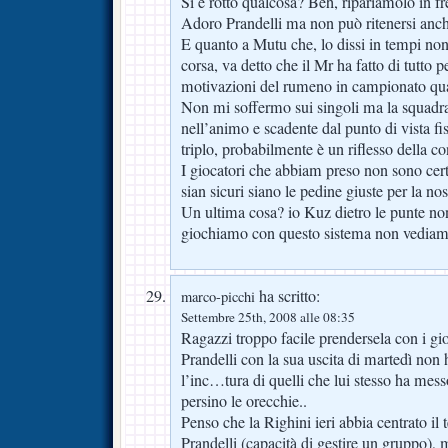
Si è rotto qualcosa? Beh, ripariamolo in fre
Adoro Prandelli ma non può ritenersi anc
E quanto a Mutu che, lo dissi in tempi non 
corsa, va detto che il Mr ha fatto di tutto p
motivazioni del rumeno in campionato qua
Non mi soffermo sui singoli ma la squadr
nell’animo e scadente dal punto di vista fisi
triplo, probabilmente è un riflesso della c
I giocatori che abbiam preso non sono cer
sian sicuri siano le pedine giuste per la no
Un ultima cosa? io Kuz dietro le punte non
giochiamo con questo sistema non vediamo
ha scritto:
marco-picchi
Settembre 25th, 2008 alle 08:35
Ragazzi troppo facile prendersela con i g
Prandelli con la sua uscita di martedì non 
l’inc…tura di quelli che lui stesso ha messo
persino le orecchie..
Penso che la Righini ieri abbia centrato il 
Prandelli (capacità di gestire un gruppo)