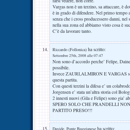
farsi vedere, non corre.
Vargas non è un terzino, sa attaccare, è do
è in grado di difendere. Nel primo tempo a
senza che i cross producessero danni, nel 
nella sua zona ed abbiamo visto cosa è su
C’è da lavorare tanto.
ha scritto:
Riccardo (Follonica)
Settembre 25th, 2008 alle 07:47
Non sono d’accordo perche’ Felipe, Dainelli
possibile.
Invece ZAURI,ALMIRON E VARGAS sono
questa partita.
Con questi terzini la difesa e’ un colabrod
Jorgensen e’ stata un’altra storia col Bolog
2 innesti nuovi (Gila e Felipe) sono gia’ a
SPERO SOLO CHE PRANDELLI NON 
PARTITO PRESO!!!
ha scritto:
Davide, Ponte Buggianese