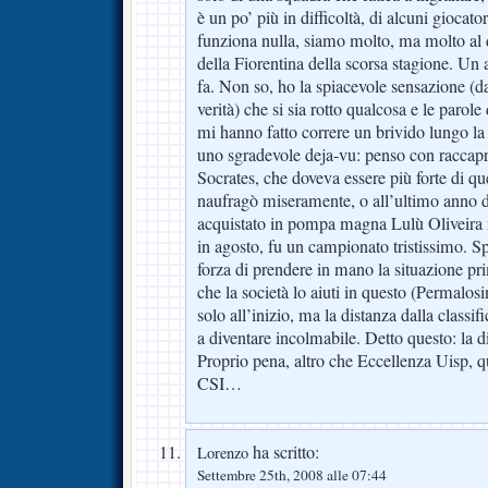
è un po’ più in difficoltà, di alcuni giocat
funziona nulla, siamo molto, ma molto al d
della Fiorentina della scorsa stagione. Un
fa. Non so, ho la spiacevole sensazione (dal
verità) che si sia rotto qualcosa e le paro
mi hanno fatto correre un brivido lungo l
uno sgradevole deja-vu: penso con raccapri
Socrates, che doveva essere più forte di qu
naufragò miseramente, o all’ultimo anno d
acquistato in pompa magna Lulù Oliveira 
in agosto, fu un campionato tristissimo. Sp
forza di prendere in mano la situazione pri
che la società lo aiuti in questo (Permalos
solo all’inizio, ma la distanza dalla classifi
a diventare incolmabile. Detto questo: la d
Proprio pena, altro che Eccellenza Uisp, 
CSI…
ha scritto:
Lorenzo
Settembre 25th, 2008 alle 07:44