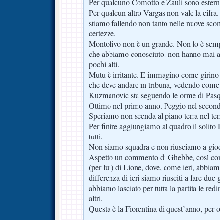
Per qualcuno Comotto e Zauli sono esterni
Per qualcun altro Vargas non vale la cifra.
stiamo fallendo non tanto nelle nuove sc
certezze.
Montolivo non è un grande. Non lo è semp
che abbiamo conosciuto, non hanno mai avu
pochi alti.
Mutu è irritante. E immagino come girino 
che deve andare in tribuna, vedendo come
Kuzmanovic sta seguendo le orme di Pasq
Ottimo nel primo anno. Peggio nel second
Speriamo non scenda al piano terra nel ter
Per finire aggiungiamo al quadro il solito D
tutti.
Non siamo squadra e non riusciamo a giocar
Aspetto un commento di Ghebbe, così cont
(per lui) di Lione, dove, come ieri, abbia
differenza di ieri siamo riusciti a fare due
abbiamo lasciato per tutta la partita le red
altri.
Questa è la Fiorentina di quest’anno, per o