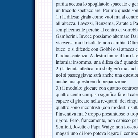
partita accusa lo spogliatoio spaccato e gen
un tracollo spettacolare. Per me queste son
1.) la difesa: girala come vuoi ma al cent
all’altezza. Lavezzi, Benzema, Zarate e Pa
semplicemente perchè al centro ci vorrebb
Gamberini. Invece possiamo alternare Dai
viceversa ma il risultato non cambia. Oltre 
buco: o si difende con Gobbi o si attacca 
l’ardua sentenza. A destra fanno il loro la
infamia: insomma, una difesa da 5 quando
2.) la tenuta atletica: mi sbalgierò ma anch
noi si passeggiava: sarà anche una questi
anche una questioen di preparazione.
3.) il modulo: giocare con quattro centr
quattro centrocampisti significa fare il ca
capace di giocare nella re-quarti, dei cinqu
quattro sono incontristi (con modesti risul
l’inventiva ma è troppo presuntuoso o trop
rigore. Però, francamente, non capisco per
Semioli, Jovetic e Papa Waigo non fosse
magari uno di loro poteva legare il centro