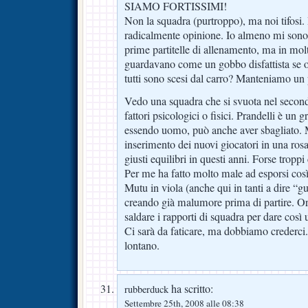
SIAMO FORTISSIMI!
Non la squadra (purtroppo), ma noi tifosi. 
radicalmente opinione. Io almeno mi sono 
prime partitelle di allenamento, ma in molti
guardavano come un gobbo disfattista se os
tutti sono scesi dal carro? Manteniamo un
Vedo una squadra che si svuota nel secon
fattori psicologici o fisici. Prandelli è un 
essendo uomo, può anche aver sbagliato. M
inserimento dei nuovi giocatori in una ros
giusti equilibri in questi anni. Forse tropp
Per me ha fatto molto male ad esporsi così
Mutu in viola (anche qui in tanti a dire “g
creando già malumore prima di partire. Ora
saldare i rapporti di squadra per dare così 
Ci sarà da faticare, ma dobbiamo crederci
lontano.
ha scritto:
rubberduck
Settembre 25th, 2008 alle 08:38