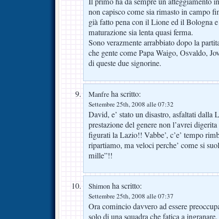
Il primo ha da sempre un atteggiamento i
non capisco come sia rimasto in campo fi
già fatto pena con il Lione ed il Bologna
maturazione sia lenta quasi ferma.
Sono verazmente arrabbiato dopo la partita
che gente come Papa Waigo, Osvaldo, Jove
di queste due signorine.
ha scritto:
Manfre
Settembre 25th, 2008 alle 07:32
David, e’ stato un disastro, asfaltati dalla
prestazione del genere non l’avrei digerita
figurati la Lazio!! Vabbe’, c’e’ tempo ri
ripartiamo, ma veloci perche’ come si suol 
mille”!!
ha scritto:
Shimon
Settembre 25th, 2008 alle 07:37
Ora comincio davvero ad essere preoccupat
solo di una squadra che fatica a ingranare,