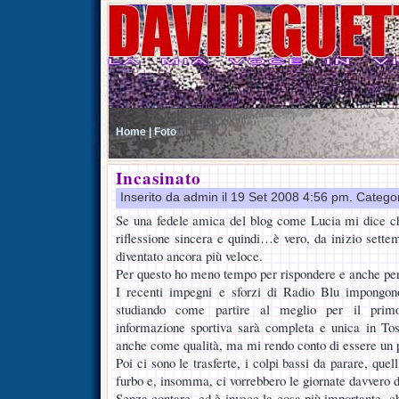
Home |
Foto
Incasinato
Inserito da admin il 19 Set 2008 4:56 pm. Catego
Se una fedele amica del blog come Lucia mi dice c
riflessione sincera e quindi…è vero, da inizio sette
diventato ancora più veloce.
Per questo ho meno tempo per rispondere e anche per
I recenti impegni e sforzi di Radio Blu impongon
studiando come partire al meglio per il primo
informazione sportiva sarà completa e unica in To
anche come qualità, ma mi rendo conto di essere un
Poi ci sono le trasferte, i colpi bassi da parare, quel
furbo e, insomma, ci vorrebbero le giornate davvero d
Senza contare, ed è invece la cosa più importante, 