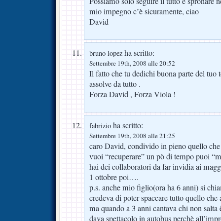
Possiamo solo seguire il tutto e spronare 
mio impegno c’è sicuramente, ciao
David
ha scritto:
bruno lopez
Settembre 19th, 2008 alle 20:52
Il fatto che tu dedichi buona parte del tuo 
assolve da tutto .
Forza David , Forza Viola !
ha scritto:
fabrizio
Settembre 19th, 2008 alle 21:25
caro David, condivido in pieno quello che
vuoi “recuperare” un pò di tempo puoi “m
hai dei collaboratori da far invidia ai mag
1 ottobre poi….
p.s. anche mio figlio(ora ha 6 anni) si ch
credeva di poter spaccare tutto quello che
ma quando a 3 anni cantava chi non salta
dava spettacolo in autobus perchè all’impr