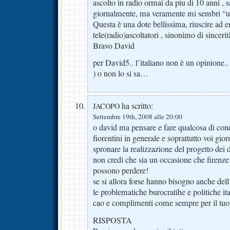
ascolto in radio ormai da piu di 10 anni , s
giornalmente, ma veramente mi sembri “un
Questa è una dote bellissima, riuscire ad e
tele(radio)ascoltatori , sinonimo di sinceri
Bravo David
per David5.. l’italiano non è un opinione.. o
) o non lo si sa…
ha scritto:
JACOPO
Settembre 19th, 2008 alle 20:00
o david ma pensare e fare qualcosa di conc
fiorentini in generale e soprattutto voi gior
spronare la realizzazione del progetto dei d
non credi che sia un occasione che firenze 
possono perdere!
se si allora forse hanno bisogno anche dell
le problematiche burocratihe e politiche ita
cao e complimenti come sempre per il tuo
RISPOSTA