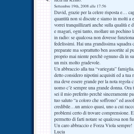
Settembre 19th, 2008 alle 17:56
David, grazie per la celere risposta e… ca
quantità non si discute e siamo in molti a
vorrei tranquillizarti anche sulla qualità e d
e magari, ogni tanto, mollare un pochino la
in radio: se qualcosa non dovesse funziona
fedelissimi. Hai una grandissima squadra 
preparate ma soprattutto ben assortite al
proprio mai niente perchè ognuno dà in suo
un mix molto gradevole.
Un abbraccio alla tua “variegata” famiglia,
detto considero nipotini acquisiti ed a tu
ma deve essere grande per la nota regola 
uomo c’è sempre una grande donna. Ora tu
sei il mio preferito perchè sinceramente p
tuo saluto “a coloro che soffrono” ed asso
credibile…un amico quasi, uno a cui raccont
problemi certo di trovare comprensione. E
permetto di farti notare se qualcosa non f
Un caro abbraccio e Forza Viola sempre!
Lucia