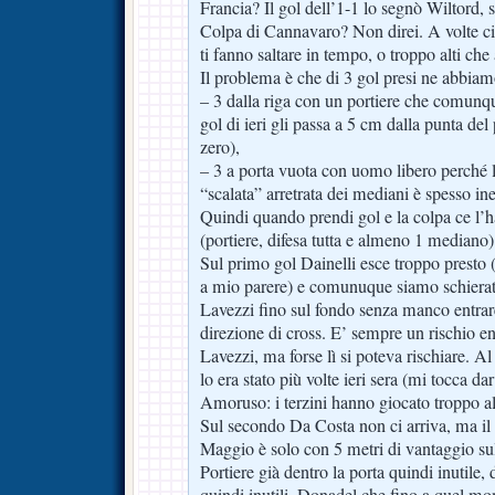
Francia? Il gol dell’1-1 lo segnò Wiltord,
Colpa di Cannavaro? Non direi. A volte ci
ti fanno saltare in tempo, o troppo alti che 
Il problema è che di 3 gol presi ne abbiam
– 3 dalla riga con un portiere che comunq
gol di ieri gli passa a 5 cm dalla punta del p
zero),
– 3 a porta vuota con uomo libero perché la
“scalata” arretrata dei mediani è spesso ine
Quindi quando prendi gol e la colpa ce l’h
(portiere, difesa tutta e almeno 1 mediano)
Sul primo gol Dainelli esce troppo presto
a mio parere) e comunuque siamo schier
Lavezzi fino sul fondo senza manco entrare
direzione di cross. E’ sempre un rischio ent
Lavezzi, ma forse lì si poteva rischiare. A
lo era stato più volte ieri sera (mi tocca d
Amoruso: i terzini hanno giocato troppo alt
Sul secondo Da Costa non ci arriva, ma il 
Maggio è solo con 5 metri di vantaggio sul
Portiere già dentro la porta quindi inutile, 