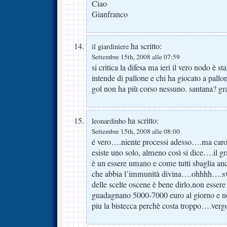
Ciao
Gianfranco
ha scritto:
il giardiniere
Settembre 15th, 2008 alle 07:59
si critica la difesa ma ieri il vero nodo è s
intende di pallone e chi ha giocato a pallo
gol non ha più corso nessuno. santana? gr
ha scritto:
leonardinho
Settembre 15th, 2008 alle 08:00
é vero….niente processi adesso….ma caro
esiste uno solo, almeno così si dice….il gr
è un essere umano e come tutti sbaglia anc
che abbia l’immunità divina….ohhhh….sve
delle scelte oscene è bene dirlo,non esser
guadagnano 5000-7000 euro al giorno e 
piu la bistecca perchè costa troppo….ve