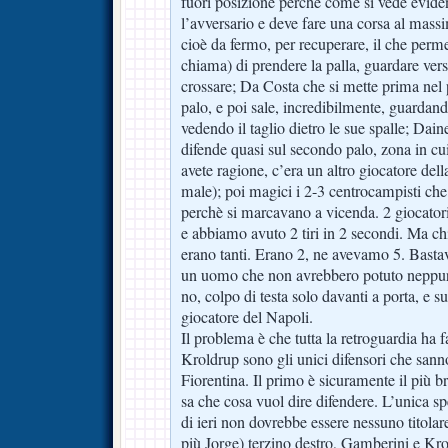
fuori posizione perchè come si vede evide
l’avversario e deve fare una corsa al massi
cioè da fermo, per recuperare, il che perm
chiama) di prendere la palla, guardare verso
crossare; Da Costa che si mette prima nel 
palo, e poi sale, incredibilmente, guardand
vedendo il taglio dietro le sue spalle; Dai
difende quasi sul secondo palo, zona in cui
avete ragione, c’era un altro giocatore dell
male); poi magici i 2-3 centrocampisti che
perchè si marcavano a vicenda. 2 giocatori 
e abbiamo avuto 2 tiri in 2 secondi. Ma c
erano tanti. Erano 2, ne avevamo 5. Bast
un uomo che non avrebbero potuto neppure 
no, colpo di testa solo davanti a porta, e su
giocatore del Napoli.
Il problema è che tutta la retroguardia ha 
Kroldrup sono gli unici difensori che sann
Fiorentina. Il primo è sicuramente il più 
sa che cosa vuol dire difendere. L’unica sp
di ieri non dovrebbe essere nessuno titola
più Jorge) terzino destro, Gamberini e Kr