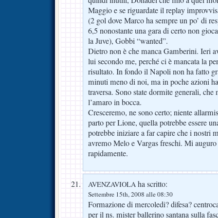
quindi inutili, Donadel che fino a quel 
Maggio e se riguardate il replay improvvisa
(2 gol dove Marco ha sempre un po’ di resp
6,5 nonostante una gara di certo non gioc
la Juve), Gobbi “wanted”.
Dietro non è che manca Gamberini. Ieri 
lui secondo me, perché ci è mancata la per
risultato. In fondo il Napoli non ha fatto g
minuti meno di noi, ma in poche azioni ha 
traversa. Sono state dormite generali, che
l’amaro in bocca.
Cresceremo, ne sono certo; niente allarmi
parto per Lione, quella potrebbe essere una
potrebbe iniziare a far capire che i nostri
avremo Melo e Vargas freschi. Mi auguro 
rapidamente.
ha scritto:
AVENZAVIOLA
Settembre 15th, 2008 alle 08:30
Formazione di mercoledi? difesa? centroc
per il ns. mister ballerino santana sulla fas