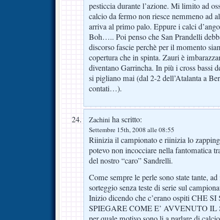
pesticcia durante l’azione. Mi limito ad os
calcio da fermo non riesce nemmeno ad alza
arriva al primo palo. Eppure i calci d’angolo
Boh….. Poi penso che San Prandelli debba 
discorso fascie perchè per il momento siamo
copertura che in spinta. Zauri è imbarazzant
diventano Garrincha. In più i cross bassi d
si pigliano mai (dal 2-2 dell’Atalanta a B
contati…).
ha scritto:
Zachini
Settembre 15th, 2008 alle 08:55
Riinizia il campionato e riinizia lo zappi
potevo non incocciare nella fantomatica tr
del nostro “caro” Sandrelli.
Come sempre le perle sono state tante, ad in
sorteggio senza teste di serie sul campiona
Inizio dicendo che c’erano ospiti CH
SPIEGARE COME E’ AVVENUTO IL SO
per quale motivo sono li a parlare di calcio)