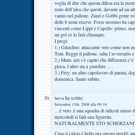
voglia di dire che questa difesa era la men
resto dell’idea che questi, davanti ad un a
vanno nel pallone. Zauri e Gobbi gente v
delle b uone riserve. Forse nessuno ha capit
vincenti come Lippi e Capello: primo, non
un gol ce lo farà chiunque.
I pregi:
1.) Gilardino: attaccante vero come non n
Toni. Regge il pallone, salta l’avversario 
2.) Mutu: ieri s’è capito che differenza c’
gioca, l’altro sta a guardare ….
3.) Frey: un altro capolavoro di parata, do
domenica. Santo subito.
ha scritto:
berva
Settembre 15th, 2008 alle 09:16
…è vero..è una squadra di ridicoli siamo d
mercoledì si farà una figuretta.
NATURALMENTE STO SCHERZAN
Cmq il calcio è bello per questo perchè a