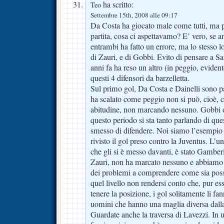
ha scritto:
Teo
Settembre 15th, 2008 alle 09:17
Da Costa ha giocato male come tutti, ma p
partita, cosa ci aspettavamo? E’ vero, se a
entrambi ha fatto un errore, ma lo stesso l
di Zauri, e di Gobbi. Evito di pensare a Sa
anni fa ha reso un altro (in peggio, evide
questi 4 difensori da barzelletta.
Sul primo gol, Da Costa e Dainelli sono pa
ha scalato come peggio non si può, cioè,
abitudine, non marcando nessuno. Gobbi 
questo periodo si sta tanto parlando di que
smesso di difendere. Noi siamo l’esempio 
rivisto il gol preso contro la Juventus. L’
che gli si è messo davanti, è stato Gamberi
Zauri, non ha marcato nessuno e abbiamo
dei problemi a comprendere come sia possi
quel livello non rendersi conto che, pur es
tenere la posizione, i gol solitamente li fa
uomini che hanno una maglia diversa dalla
Guardate anche la traversa di Lavezzi. In