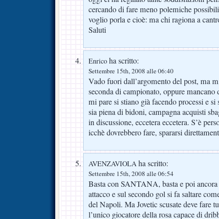
cercando di fare meno polemiche possibi
voglio porla e cioè: ma chi ragiona a can
Saluti
ha scritto:
Enrico
Settembre 15th, 2008 alle 06:40
Vado fuori dall’argomento del post, ma mi
seconda di campionato, oppure mancano du
mi pare si stiano già facendo processi e si
sia piena di bidoni, campagna acquisti sbag
in discussione, eccetera eccetera. S’è pers
icchè dovrebbero fare, spararsi direttamen
ha scritto:
AVENZAVIOLA
Settembre 15th, 2008 alle 06:54
Basta con SANTANA, basta e poi ancora ba
attacco e sul secondo gol si fa saltare com
del Napoli. Ma Jovetic scusate deve fare tu
l’unico giocatore della rosa capace di dribb