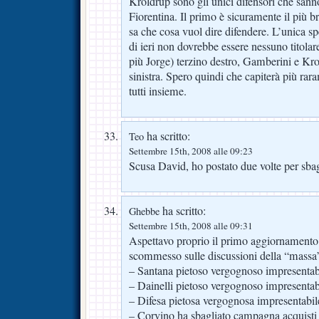
Kroldrup sono gli unici difensori che sann
Fiorentina. Il primo è sicuramente il più 
sa che cosa vuol dire difendere. L’unica sp
di ieri non dovrebbe essere nessuno titola
più Jorge) terzino destro, Gamberini e Kr
sinistra. Spero quindi che capiterà più rara
tutti insieme.
ha scritto:
Teo
Settembre 15th, 2008 alle 09:23
Scusa David, ho postato due volte per sbag
ha scritto:
Ghebbe
Settembre 15th, 2008 alle 09:31
Aspettavo proprio il primo aggiornamento
scommesso sulle discussioni della “massa
– Santana pietoso vergognoso impresentabi
– Dainelli pietoso vergognoso impresentabi
– Difesa pietosa vergognosa impresentabile
– Corvino ha sbagliato campagna acquisti e