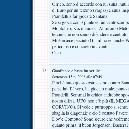
Orrico, sono d’accordo con lui sulla inutil
di Euro per un terzino (vargas) e sulla ins
Prandelli a far giocare Santana.
Se si gioca con 3 punte ed un centrocamp
Montolivo, Kuzmanovic, Almiron o Melo,
terzini che non sanno difendere e centrali i
Mi è invece piaciuto Gilardino ed anche P
pericoloso e concreto in avanti.
Ciao
ha scritto:
Gianfranco e basta
Settembre 15th, 2008 alle 07:49
Perchè tutto questo ostracismo contro Santa
persa lui. E’ vero, ha giocato male, punto e
Prandelli. Semmai la critica andrebbe sposta
nostra difesa. UFO non c’è più (IL M
CORVINO). Si vede e purtroppo si sente.
sbaglia la diagonale e ciò è costato l’avere
Dov’è Comotto? Sono sicuro che vedremo 
quanto prima, il buon Jorgensen. Basterà?