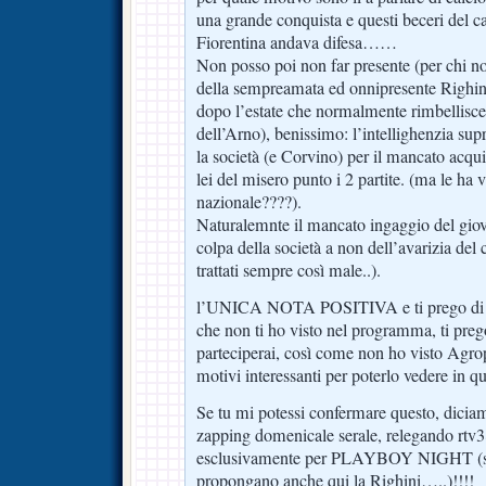
una grande conquista e questi beceri del ca
Fiorentina andava difesa……
Non posso poi non far presente (per chi no
della sempreamata ed onnipresente Righini
dopo l’estate che normalmente rimbellisce 
dell’Arno), benissimo: l’intellighenzia sup
la società (e Corvino) per il mancato acqui
lei del misero punto i 2 partite. (ma le ha vi
nazionale????).
Naturalemnte il mancato ingaggio del giov
colpa della società a non dell’avarizia del
trattati sempre così male..).
l’UNICA NOTA POSITIVA e ti prego di 
che non ti ho visto nel programma, ti pre
parteciperai, così come non ho visto Agrop
motivi interessanti per poterlo vedere in q
Se tu mi potessi confermare questo, diciam
zapping domenicale serale, relegando rtv
esclusivamente per PLAYBOY NIGHT (s
propongano anche qui la Righini…..)!!!!