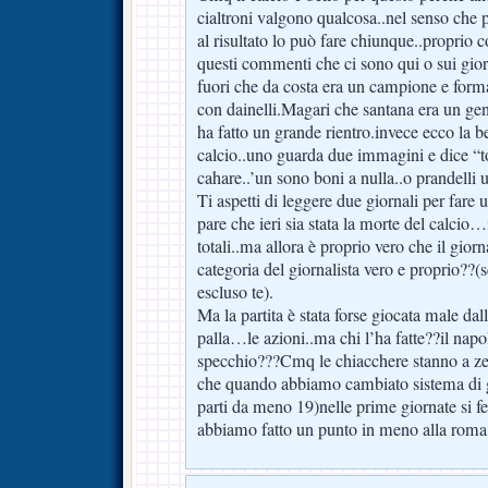
cialtroni valgono qualcosa..nel senso che p
al risultato lo può fare chiunque..proprio
questi commenti che ci sono qui o sui gior
fuori che da costa era un campione e for
con dainelli.Magari che santana era un gen
ha fatto un grande rientro.invece ecco la b
calcio..uno guarda due immagini e dice “t
cahare..’un sono boni a nulla..o prandelli 
Ti aspetti di leggere due giornali per fare u
pare che ieri sia stata la morte del calcio
totali..ma allora è proprio vero che il giorn
categoria del giornalista vero e proprio?
escluso te).
Ma la partita è stata forse giocata male dal
palla…le azioni..ma chi l’ha fatte??il napoli
specchio???Cmq le chiacchere stanno a zer
che quando abbiamo cambiato sistema di g
parti da meno 19)nelle prime giornate si fec
abbiamo fatto un punto in meno alla roma