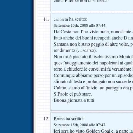
che a Firenze non ci si riesca.
ha scritto:
canbartù
Settembre 15th, 2008 alle 07:44
Da Costa non l’ho visto male, nonostante a
fatto anche dei buoni recuperi; anche Dain
Santana non è stato peggio di altre volte, 
rendimento (…scarso).
Non mi è piaciuto il fischiatissimo Montoliv
quest’atteggiamento dei napoletani ai quali
torto a chiudere le curve, mi fa veramente 
Comunque abbiamo perso per un episodio:
sfiorato di testa e prolungato non succede 
Calma, siamo all’inizio, un pareggio era p
S.Paolo ci può stare.
Buona giornata a tutti
ha scritto:
Bruno
Settembre 15th, 2008 alle 07:47
Ieri sera ho visto Golden Goal e, a parte l