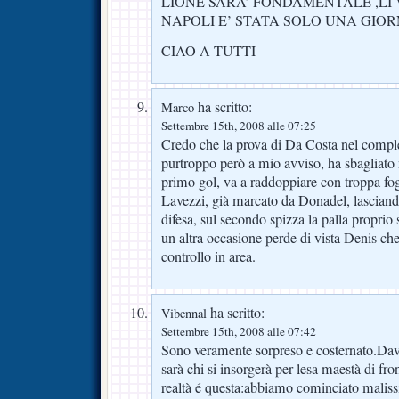
LIONE SARA’ FONDAMENTALE ,LI
NAPOLI E’ STATA SOLO UNA GIO
CIAO A TUTTI
ha scritto:
Marco
Settembre 15th, 2008 alle 07:25
Credo che la prova di Da Costa nel comple
purtroppo però a mio avviso, ha sbagliato n
primo gol, va a raddoppiare con troppa foga
Lavezzi, già marcato da Donadel, lasciando
difesa, sul secondo spizza la palla proprio 
un altra occasione perde di vista Denis che
controllo in area.
ha scritto:
Vibennal
Settembre 15th, 2008 alle 07:42
Sono veramente sorpreso e costernato.Da
sarà chi si insorgerà per lesa maestà di fr
realtà é questa:abbiamo cominciato malis