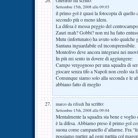
ha scritto:
Gherardo
Settembre 15th, 2008 alle 09:03
il primo gol è quasi la fotocopia di quello c
secondo più o meno idem.
La difesa è messa peggio del centrocampo
Zauri mah? Gobbi? non mi ha fatto entuss
Mutu (infortunato) ha avuto solo qualche 
Santana inguardabile ed incomprensibile.
Montolivo deve ancora integrarsi nei nuov
In più mi sento in dovere di aggiungere:
Campo vergognoso per una squadra di ser
giocare senza tifo a Napoli non credo sia fa
Comunque siamo solo alla seconda e le al
abbiano fatto di meglio
ha scritto:
marco da rifredi
Settembre 15th, 2008 alle 09:04
Mentalmente la squadra sta bene e voglio e
è la difesa. Abbiamo preso il primo gol co
suona come campanello d’allarme. Fra “li
possiamo partire ad ogni partita col mago