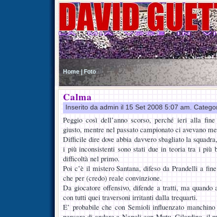
Home |
Foto
Calma
Inserito da admin il 15 Set 2008 5:07 am. Catego
Peggio così dell’anno scorso, perché ieri alla fine
giusto, mentre nel passato campionato ci avevano mes
Difficile dire dove abbia davvero sbagliato la squadra,
i più inconsistenti sono stati due in teoria tra i più
difficoltà nel primo.
Poi c’è il mistero Santana, difeso da Prandelli a fine
che per (credo) reale convinzione.
Da giocatore offensivo, difende a tratti, ma quando
con tutti quei traversoni irritanti dalla trequarti.
E’ probabile che con Semioli influenzato manchino r
pensare di andare a Napoli con Mutu, Gilardino, il m