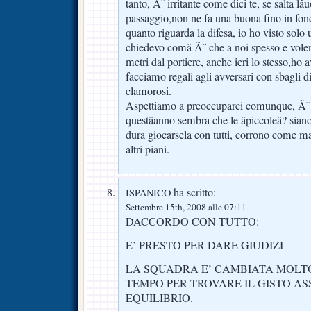
tanto, Ã¨ irritante come dici te, se salta lâ
passaggio,non ne fa una buona fino in fon
quanto riguarda la difesa, io ho visto solo
chiedevo comâ Ã¨ che a noi spesso e volen
metri dal portiere, anche ieri lo stesso,ho 
facciamo regali agli avversari con sbagli 
clamorosi.
Aspettiamo a preoccuparci comunque, Ã¨ so
questâanno sembra che le âpiccoleâ? si
dura giocarsela con tutti, corrono come m
altri piani.
ha scritto:
ISPANICO
Settembre 15th, 2008 alle 07:11
DACCORDO CON TUTTO:
E’ PRESTO PER DARE GIUDIZI
LA SQUADRA E’ CAMBIATA MOLTO
TEMPO PER TROVARE IL GISTO AS
EQUILIBRIO.