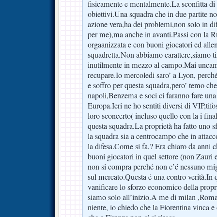
fisicamente e mentalmente.La sconfitta di i
obiettivi.Una squadra che in due partite non
azione vera,ha dei problemi,non solo in di
per me),ma anche in avanti.Passi con la R
orgaanizzata e con buoni giocatori ed alle
squadretta.Non abbiamo carattere,siamo t
inutilmente in mezzo al campo.Mai uncam
recupare.Io mercoledi saro’ a Lyon, perc
e soffro per questa squadra,pero’ temo c
napoli,Benzema e soci ci faranno fare una 
Europa.Ieri ne ho sentiti diversi di VIP,tifo
loro sconcerto( incluso quello con la i fin
questa squadra.La proprietà ha fatto uno s
la squadra sia a centrocampo che in atta
la difesa.Come si fa,? Era chiaro da anni 
buoni giocatori in quel settore (non Zauri 
non si compra perché non c’é nessuno migli
sul mercato.Questa é una contro verità.In
vanificare lo sforzo economico della prop
siamo solo all’inizio.A me di milan ,Roma 
niente, io chiedo che la Fiorentina vinca