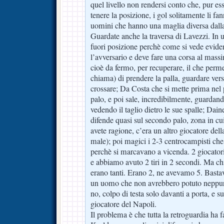
quel livello non rendersi conto che, pur es
tenere la posizione, i gol solitamente li fa
uomini che hanno una maglia diversa dalla
Guardate anche la traversa di Lavezzi. In
fuori posizione perchè come si vede evide
l’avversario e deve fare una corsa al massi
cioè da fermo, per recuperare, il che perm
chiama) di prendere la palla, guardare verso
crossare; Da Costa che si mette prima nel 
palo, e poi sale, incredibilmente, guardand
vedendo il taglio dietro le sue spalle; Dai
difende quasi sul secondo palo, zona in cui
avete ragione, c’era un altro giocatore dell
male); poi magici i 2-3 centrocampisti che
perchè si marcavano a vicenda. 2 giocatori 
e abbiamo avuto 2 tiri in 2 secondi. Ma c
erano tanti. Erano 2, ne avevamo 5. Bast
un uomo che non avrebbero potuto neppure 
no, colpo di testa solo davanti a porta, e su
giocatore del Napoli.
Il problema è che tutta la retroguardia ha 