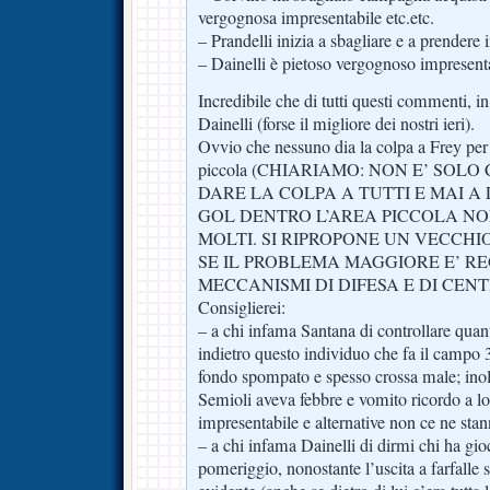
vergognosa impresentabile etc.etc.
– Prandelli inizia a sbagliare e a prendere
– Dainelli è pietoso vergognoso impresenta
Incredibile che di tutti questi commenti, 
Dainelli (forse il migliore dei nostri ieri).
Ovvio che nessuno dia la colpa a Frey per 
piccola (CHIARIAMO: NON E’ SOLO
DARE LA COLPA A TUTTI E MAI A 
GOL DENTRO L’AREA PICCOLA NO
MOLTI. SI RIPROPONE UN VECCH
SE IL PROBLEMA MAGGIORE E’ RE
MECCANISMI DI DIFESA E DI CEN
Consiglierei:
– a chi infama Santana di controllare quant
indietro questo individuo che fa il campo 3
fondo spompato e spesso crossa male; inolt
Semioli aveva febbre e vomito ricordo a l
impresentabile e alternative non ce ne stan
– a chi infama Dainelli di dirmi chi ha gioc
pomeriggio, nonostante l’uscita a farfalle 