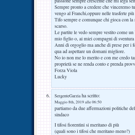
passione sempre crescente che mi lega sem
Sempre pronto a credere che vinceremo tut
vengo al Franchi,oppure nelle trasferte più 
Tifo sempre e comunque chi gioca con la m
scarso.
Le partite le vedo sempre vestito come un 
mio figlio o, ai miei compagni di sventur
Anni di orgoglio ma anche di prese per i 
qua ad aspettare un domani migliore.
No io non me lo merito e con me credo tant
proprietà se ne renda conto e prenda prov
Forza Viola
Lucky
ha scritto:
SergenteGarzia
Maggio 8th, 2019 alle 06:50
partiamo da due affermazioni politiche del
sindaco
I tifosi fiorentini si meritano di più
(quali sono i tifosi che meritano meno?)