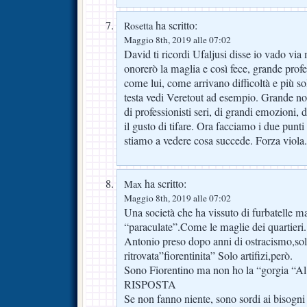
ha scritto:
Rosetta
Maggio 8th, 2019 alle 07:02
David ti ricordi Ufaljusi disse io vado via
onorerò la maglia e così fece, grande prof
come lui, come arrivano difficoltà e più so
testa vedi Veretout ad esempio. Grande nost
di professionisti seri, di grandi emozioni, d
il gusto di tifare. Ora facciamo i due punt
stiamo a vedere cosa succede. Forza viola.
ha scritto:
Max
Maggio 8th, 2019 alle 07:02
Una società che ha vissuto di furbatelle m
“paraculate”.Come le maglie dei quartieri
Antonio preso dopo anni di ostracismo,sol
ritrovata”fiorentinita” Solo artifizi,però.
Sono Fiorentino ma non ho la “gorgia “Al 
RISPOSTA
Se non fanno niente, sono sordi ai bisogni d