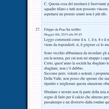
C. Questa cosa del meritarsi è fuorviante perc
squadre tifano e tutti non possono vincere. 
aspettarsi un premio sennò non è più tifo.
ha scritto:
Filippo da Prao
Maggio 8th, 2019 alle 09:45
Leggo commenti come il n. 1, il n. 8 e il 
viene da risponderti: sì, il grigiore ce lo m
Sono vecchio abbastanza da ricordare gli an
era la norma, per cui non mi strappo i cape
Certo, quest’anno la società ha sbagliato tu
sbagliare, non c’è dubbio.
Siccome però, volenti o nolenti, i proprieta
Della Valle, non posso che sperare che sian
ripartire e migliorare questa situazione ob
Sbraitare e inveire non fa parte della mia 
sogno di farlo per il calcio che almeno per
passatempo e un diversivo dalla routine qu