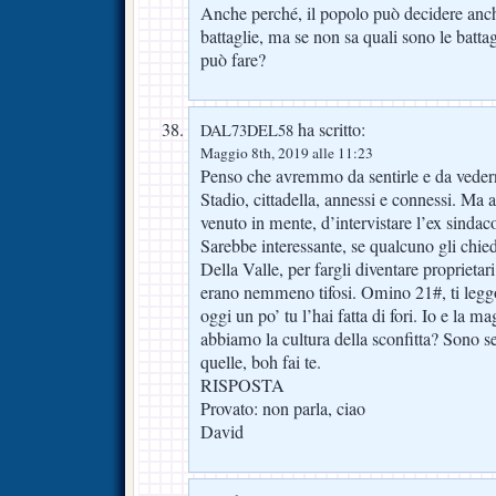
Anche perché, il popolo può decidere anch
battaglie, ma se non sa quali sono le batt
può fare?
ha scritto:
DAL73DEL58
Maggio 8th, 2019 alle 11:23
Penso che avremmo da sentirle e da vedern
Stadio, cittadella, annessi e connessi. Ma 
venuto in mente, d’intervistare l’ex sinda
Sarebbe interessante, se qualcuno gli chie
Della Valle, per fargli diventare proprietar
erano nemmeno tifosi. Omino 21#, ti legg
oggi un po’ tu l’hai fatta di fori. Io e la m
abbiamo la cultura della sconfitta? Sono s
quelle, boh fai te.
RISPOSTA
Provato: non parla, ciao
David