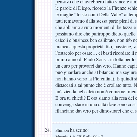
pensavo che ci avrebbero fatto vincere al
le parole di Diego, ricordo la Firenze schi
le maglie “Io sto con i Della Valle” ai tem
tutti remavamo dalla stessa parte pieni di 
che abbiamo avuto momenti di bellezza e
possiamo dire che purtroppo dietro quelle b
calcoli e business ben calibrato, non tifo 
manca a questa proprietà, tifo, passione, vog
l’ostacolo per osare… ci basti ricordare il
primo anno di Paulo Sousa: in lotta per lo
un euro per provarci davvero. Hanno capit
può guardare anche al bilancio ma seguire 
non hanno verso la Fiorentina). E quindi s
distaccati a tal punto che è crollato tutto
un’azienda nel calcio non è come nel mer
E ora tu chiedi? E ora siamo alla resa dei 
convenga stare in una città dove sono così
rilanciano davvero per dimostrarci che ci 
ha scritto:
Shimon
Maggio 8th, 2019 alle 09:42