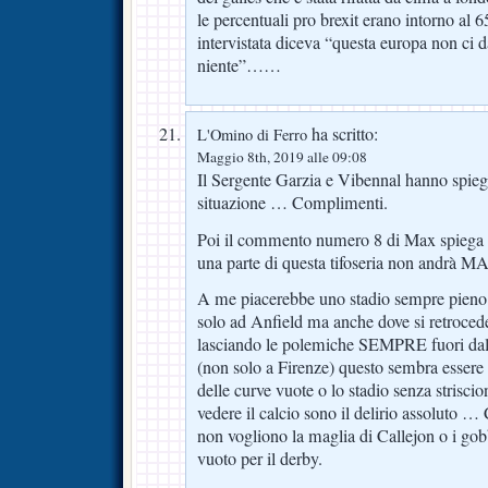
le percentuali pro brexit erano intorno al 
intervistata diceva “questa europa non ci d
niente”……
ha scritto:
L'Omino di Ferro
Maggio 8th, 2019 alle 09:08
Il Sergente Garzia e Vibennal hanno spiega
situazione … Complimenti.
Poi il commento numero 8 di Max spiega a
una parte di questa tifoseria non andrà M
A me piacerebbe uno stadio sempre pieno 
solo ad Anfield ma anche dove si retrocede)
lasciando le polemiche SEMPRE fuori dall
(non solo a Firenze) questo sembra essere
delle curve vuote o lo stadio senza strisci
vedere il calcio sono il delirio assoluto …
non vogliono la maglia di Callejon o i go
vuoto per il derby.