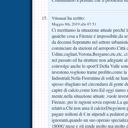
Continuiamo a pensare che il problema sia
ha scritto:
Vibennal
Maggio 8th, 2019 alle 07:51
Ci meritiamo la situazione attuale perché
qualche cosa a Firenze é impossibile,da 
da decenni.Sopratutto nel settore urbanistic
cominciare da stazioni ed aeroporto.Città
Udine,cagliari,Verona,Bergamo,etc,etc..ci
nel passato ed ha strutture non adeguate a
coinvolge anche lo sport!I Della Valle son
investono,vogliono trarne profitto,come la
Industriali.Nella Fiorentina di soldi ne han
spesso sbagliato nel circondarsi di gente 
capire di calcio,come loro.Ed oggi siamo
mente,nella situazione attuale ,vuole invest
Firenze, per le ragioni sovra esposte.La qu
relativa.Chi non ama il calcio(Diego)non p
pagare milioni di € in stipendi a pedatori 
ignoranti,quando un suo operaio specializ
1800€/ mese e gli rende molto ma molto d