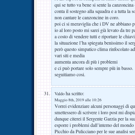
qui se tutto va bene si sente la canzonci
conta il sostegno alla squadra e a tutta la s
non cantare le canzoncine in coro.
poi ci si meraviglia che i DV ne abbiano pi
io al loro posto mi sarei già levato da tre p
a costo di vendere tutti e riportare le chiav
la situazione l’ha spiegata benissimo il se
però questo simpatico clima rinfocolato ad ar
vari siti e media
aumenta ancora di più i problemi
e ci può portare solo sempre più in basso.
seguitiamo cosi.
ha scritto:
Valdo
Maggio 8th, 2019 alle 10:26
Vorrei evidenziare alcuni personaggi di qu
smettessero di scrivere i loro post mi dis
dunque citerei il Sergente Garzia per la s
esporre i problemi dall’interno del mondo d
Picchio da Pulicciano per le sue analisi se