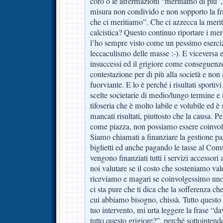
coro o le affermazioni “meritiamo di più”, 
misura non condivido e non sopporto la fra
che ci meritiamo”. Che ci azzecca la merit
calcistica? Questo continuo riportare i meriti
l’ho sempre visto come un pessimo eserc
leccaculismo delle masse :-). E viceversa eh
insuccessi ed il grigiore come conseguenz
contestazione per di più alla società e non 
fuorviante. E lo è perché i risultati sportiv
scelte societarie di medio/lungo termine e
tifoseria che è molto labile e volubile ed
mancati risultati, piuttosto che la causa. Pe
come piazza, non possiamo essere coinvolti
Siamo chiamati a finanziare la gestione p
biglietti ed anche pagando le tasse al Com
vengono finanziati tutti i servizi accessori 
noi valutare se il costo che sosteniamo val
riceviamo e magari se coinvolgessimo uno
ci sta pure che ti dica che la sofferenza che
cui abbiamo bisogno, chissà. Tutto questo
tuo intervento, mi urta leggere la frase “d
tutto questo grigiore?”, perché sottointe