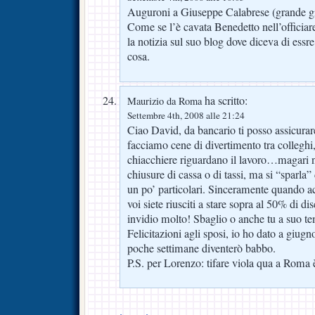
Auguroni a Giuseppe Calabrese (grande gi
Come se l’è cavata Benedetto nell’officiar
la notizia sul suo blog dove diceva di essr
cosa.
ha scritto:
Maurizio da Roma
Settembre 4th, 2008 alle 21:24
Ciao David, da bancario ti posso assicura
facciamo cene di divertimento tra colleghi,
chiacchiere riguardano il lavoro…magari n
chiusure di cassa o di tassi, ma si “sparla” d
un po’ particolari. Sinceramente quando a
voi siete riusciti a stare sopra al 50% di di
invidio molto! Sbaglio o anche tu a suo te
Felicitazioni agli sposi, io ho dato a giugn
poche settimane diventerò babbo.
P.S. per Lorenzo: tifare viola qua a Roma