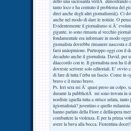
detto una sacrosanta veritÃ dimostrando 
tanto loco e ha centrato il problema del gio
direi anche degli altri giornalismiâ¦). Ci
anche nel modo di dare le notizie. O pensa
Evidentemente il giornalismo si Ã¨ evoluto
gigante, io sono rimasta al vecchio giornal
fondamentale era informare in modo oggetti
giornalista dovrebbe rimanere nascosta e do
farsi unâopinione. Purtroppo oggi con il d
decaduto anche il giornalista. David, per 
dâaccordo con te. Il giornalista non ha il dir
dovreste scrivere solo editoriali. E’ ovvio
di fare di tutta l’erba un fascio. Come in o
bravo e il meno bravo.
Ps. Ieri sera mi Ã¨ quasi preso un colpo, s
durante la pubblicitÃ mi sono trovata in u
nordiste (quella tutta a strisce urlata, tanto 
âgiornalistaâ? juventino e quello milanist
hanno parlato della Fiore e dellâopera me
combattere la violenza. E per la prima vol
avere la bava alla bocca. Fiorentina docet!