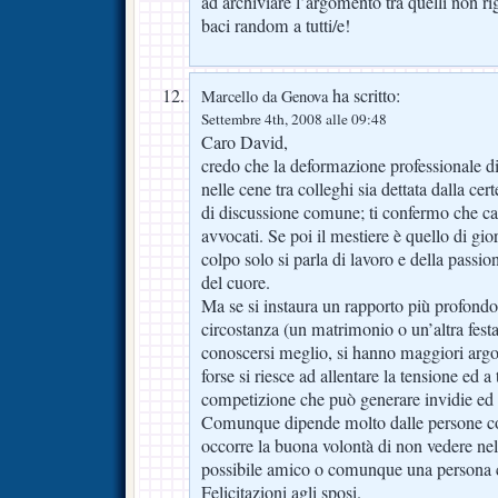
ad archiviare l’argomento tra quelli non ri
baci random a tutti/e!
ha scritto:
Marcello da Genova
Settembre 4th, 2008 alle 09:48
Caro David,
credo che la deformazione professionale di
nelle cene tra colleghi sia dettata dalla c
di discussione comune; ti confermo che cap
avvocati. Se poi il mestiere è quello di gior
colpo solo si parla di lavoro e della passio
del cuore.
Ma se si instaura un rapporto più profondo 
circostanza (un matrimonio o un’altra festa
conoscersi meglio, si hanno maggiori argo
forse si riesce ad allentare la tensione ed a 
competizione che può generare invidie ed a
Comunque dipende molto dalle persone con
occorre la buona volontà di non vedere n
possibile amico o comunque una persona c
Felicitazioni agli sposi.