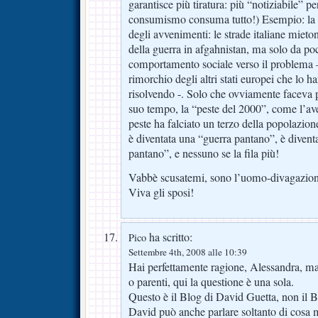
garantisce più tiratura: più “notiziabile” pe
consumismo consuma tutto!) Esempio: la
degli avvenimenti: le strade italiane mieton
della guerra in afgahnistan, ma solo da 
comportamento sociale verso il problema – 
rimorchio degli altri stati europei che lo h
risolvendo -. Solo che ovviamente faceva pi
suo tempo, la “peste del 2000”, come l’av
peste ha falciato un terzo della popolazio
è diventata una “guerra pantano”, è divent
pantano”, e nessuno se la fila più!
Vabbè scusatemi, sono l’uomo-divagazio
Viva gli sposi!
ha scritto:
Pico
Settembre 4th, 2008 alle 10:39
Hai perfettamente ragione, Alessandra, ma
o parenti, qui la questione è una sola.
Questo è il Blog di David Guetta, non il B
David può anche parlare soltanto di cosa m