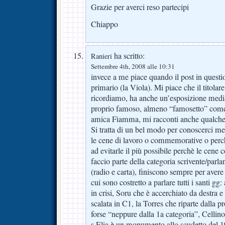
Grazie per averci reso partecipi
Chiappo
ha scritto:
Ranieri
Settembre 4th, 2008 alle 10:31
invece a me piace quando il post in quest
primario (la Viola). Mi piace che il titolare
ricordiamo, ha anche un’esposizione media
proprio famoso, almeno “famosetto” come
amica Fiamma, mi racconti anche qualche f
Si tratta di un bel modo per conoscerci m
le cene di lavoro o commemorative o perc
ad evitarle il più possibile perchè le cene c
faccio parte della categoria scrivente/par
(radio e carta), finiscono sempre per avere i s
cui sono costretto a parlare tutti i santi g
in crisi, Soru che è accerchiato da destra e 
scalata in C1, la Torres che riparte dalla
forse “neppure dalla 1a categoria”, Cellino
s.Elia è un monumento allo scudetto del 19