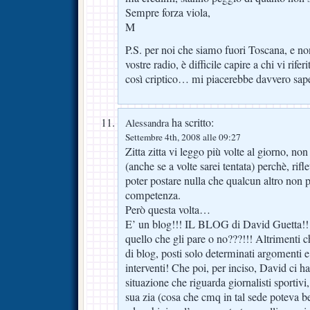
Sempre forza viola,
M
P.S. per noi che siamo fuori Toscana, e no
vostre radio, è difficile capire a chi vi rif
così criptico… mi piacerebbe davvero sap
ha scritto:
Alessandra
Settembre 4th, 2008 alle 09:27
Zitta zitta vi leggo più volte al giorno, no
(anche se a volte sarei tentata) perchè, rif
poter postare nulla che qualcun altro non 
competenza.
Però questa volta…
E’ un blog!!! IL BLOG di David Guetta!!!
quello che gli pare o no???!!! Altrimenti ch
di blog, posti solo determinati argomenti e
interventi! Che poi, per inciso, David ci ha
situazione che riguarda giornalisti sportiv
sua zia (cosa che cmq in tal sede poteva 