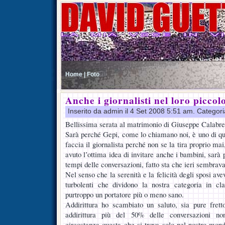
Home |
Foto
Anche i giornalisti nel loro picco
Inserito da admin il 4 Set 2008 5:51 am. Categor
Bellissima serata al matrimonio di Giuseppe Calabre
Sarà perché Gepi, come lo chiamano noi, è uno di 
faccia il giornalista perché non se la tira proprio ma
avuto l’ottima idea di invitare anche i bambini, sarà
tempi delle conversazioni, fatto sta che ieri sembr
Nel senso che la serenità e la felicità degli sposi av
turbolenti che dividono la nostra categoria in cl
purtroppo un portatore più o meno sano.
Addirittura ho scambiato un saluto, sia pure frett
addirittura più del 50% delle conversazioni non
circostanza questa che si trova solo nel nostro mond