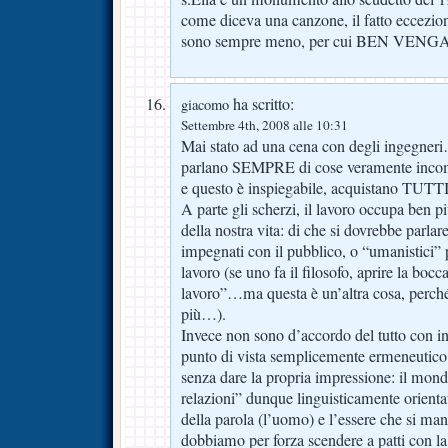
come diceva una canzone, il fatto eccez
sono sempre meno, per cui BEN VENG
ha scritto:
giacomo
Settembre 4th, 2008 alle 10:31
Mai stato ad una cena con degli ingegner
parlano SEMPRE di cose veramente incompr
e questo è inspiegabile, acquistano TUT
A parte gli scherzi, il lavoro occupa ben p
della nostra vita: di che si dovrebbe parlar
impegnati con il pubblico, o “umanistici” 
lavoro (se uno fa il filosofo, aprire la bocc
lavoro”…ma questa è un’altra cosa, perché
più…).
Invece non sono d’accordo del tutto con 
punto di vista semplicemente ermeneutico 
senza dare la propria impressione: il mo
relazioni” dunque linguisticamente orienta
della parola (l’uomo) e l’essere che si ma
dobbiamo per forza scendere a patti con la 