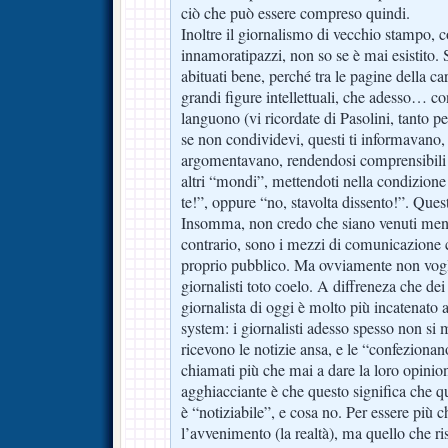
ciò che può essere compreso quindi.
Inoltre il giornalismo di vecchio stampo, c
innamoratipazzi, non so se è mai esistit
abituati bene, perché tra le pagine della c
grandi figure intellettuali, che adesso… con
languono (vi ricordate di Pasolini, tanto 
se non condividevi, questi ti informavano
argomentavano, rendendosi comprensibili e
altri “mondi”, mettendoti nella condizione
te!”, oppure “no, stavolta dissento!”. Que
Insomma, non credo che siano venuti meno 
contrario, sono i mezzi di comunicazione c
proprio pubblico. Ma ovviamente non vogli
giornalisti toto coelo. A diffreneza che dei 
giornalista di oggi è molto più incatenato 
system: i giornalisti adesso spesso non si 
ricevono le notizie ansa, e le “confezionan
chiamati più che mai a dare la loro opinion
agghiacciante è che questo significa che q
è “notiziabile”, e cosa no. Per essere più ch
l’avvenimento (la realtà), ma quello che ris