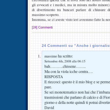
gli avvocati e i medici, ma in misura molto minore)
di divertimento tra bancari parlare di chiusure 
massimo scoperto.
Insomma, se ci aveste visto ieri avremmo fatto la no
[24] Commenti
24 Commenti su “Anche i giornalist
ha scritto:
massimo
Settembre 4th, 2008 alle 06:15
bah……….chissene……..
Ma con la viola icche centra….
RISPOSTA
E rieccoci: questo è il mio blog e se perme
pare.
Se sei monotematico non hai che l’imbaraz
trasmissioni che parlano di calcio e di Fior
giorno e della notte quindi ti potrai divertir
David