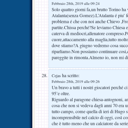
Febbraio 28th, 2019 alle 09:24
Solo quattro giorni fa,un brutto Torino ha
Atalanta(senza Gomez).L’Atalanta é piu’ for
problema é che con noi anche Chievo ,Fros
partite.Chissa perché?Se leviamo Chiesa 
caterva di mediocri,allenatore compreso.P
cuore,attaccamento alla maglia,tutto molto
dove stiamo?A giugno vedremo cosa succe
riparliamo.Non possiamo continuare cosi,
pareggite in rimonta.Almeno io, non mi div
ha scritto:
Cejas
Febbraio 28th, 2019 alle 09:26
Un bravo a tutti i nostri giocatori perché c
95’e oltre.
Riguardo al paragone chiesa-antognoni, a
cosa che non si vedeva dagli anni 70 era 
tutto campo, come quella di ieri di Hugo s
incomprensibile nel calcio di oggi, così c
che è tutto meno che un calciatore da serie 