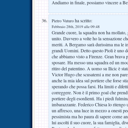
Andiamo in finale, possiamo vincere a B
ha scritto:
Pietro Vuturo
Febbraio 28th, 2019 alle 09:48
Grande cuore, la squadra non ha mollato, gr
unito. Davvero a volte ho la sensazione ch
meriti. A Bergamo sarà durissima ma le im
grandi Uomini. Detto questo Pioli è uno deg
che abbiamo visto a Firenze. Gran brava
sposare. Ha messo una squadra ed un mo
ritiro del patentino. A uomo su Ilicic è st
Victor Hugo che scusatemi a me non pare 
anche la mia idea sul portiere che forse s
sperando che possa farsi. Ha limiti e difetti 
correggere. Non è il primo goal che prendi
portiere degli esordienti. Ha i piedi fulmina
imbarazzante. Federico Chiesa lo ritengo u
un affresco, una luce in mezzo a onesti ped
pessimista ma ho paura di sapere come and
lui ascolti il suo cuore, la sua famiglia, d