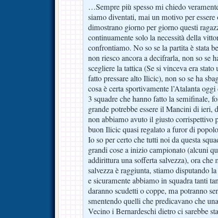
…Sempre più spesso mi chiedo veramente c
siamo diventati, mai un motivo per essere o
dimostrano giorno per giorno questi raga
continuamente solo la necessità della vitto
confrontiamo. No so se la partita è stata b
non riesco ancora a decifrarla, non so se ha
scegliere la tattica (Se si vinceva era sta
fatto pressare alto Ilicic), non so se ha sb
cosa è certa sportivamente l’Atalanta oggi 
3 squadre che hanno fatto la semifinale, f
grande potrebbe essere il Mancini di ieri, d
non abbiamo avuto il giusto corrispettivo p
buon Ilicic quasi regalato a furor di popolo
Io so per certo che tutti noi da questa squa
grandi cose a inizio campionato (alcuni q
addirittura una sofferta salvezza), ora che
salvezza è raggiunta, stiamo disputando la 
e sicuramente abbiamo in squadra tanti tan
daranno scudetti o coppe, ma potranno serv
smentendo quelli che predicavano che una 
Vecino i Bernardeschi dietro ci sarebbe st