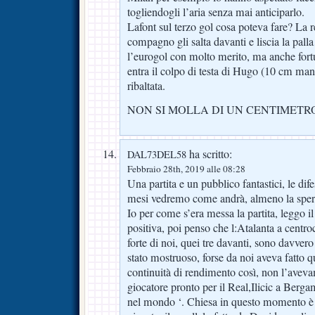
togliendogli l’aria senza mai anticiparlo.
Lafont sul terzo gol cosa poteva fare? La r
compagno gli salta davanti e liscia la pal
l’eurogol con molto merito, ma anche for
entra il colpo di testa di Hugo (10 cm m
ribaltata.
NON SI MOLLA DI UN CENTIMETRO!
ha scritto:
DAL73DEL58
Febbraio 28th, 2019 alle 08:28
Una partita e un pubblico fantastici, le dif
mesi vedremo come andrà, almeno la spera
Io per come s’era messa la partita, leggo il
positiva, poi penso che l:Atalanta a centro
forte di noi, quei tre davanti, sono davvero t
stato mostruoso, forse da noi aveva fatto 
continuità di rendimento così, non l’avev
giocatore pronto per il Real,Ilicic a Berga
nel mondo ‘. Chiesa in questo momento è 