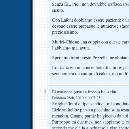
Senza EL, Pioli non dovrebbe riaffacciars
sicuro.
Con Lafont dobbiamo essere pazienti: è un
devono essere preparate le numerose sfacc
preziosissimo.
Muriel-Chiesa: una coppia con queste carat
l’abbiamo mai avuta.
Speriamo torni presto Pezzella, ne abbia
Lo stadio era un concentrato di amore, pas
sera non era un campo di calcio, ma un fil
ha scritto:
El marascon (quasi a freddo)
Febbraio 28th, 2019 alle 07:25
Svegliandomi e ripensandoci, mi sono fatt
Ilicic andrebbe preso a pacchine sulla tes
metafora. Quante partite ha giocato da no
Purtroppo tra due mesi non sappiamo le co
secondo me c’è la giochiamo a viso aperto