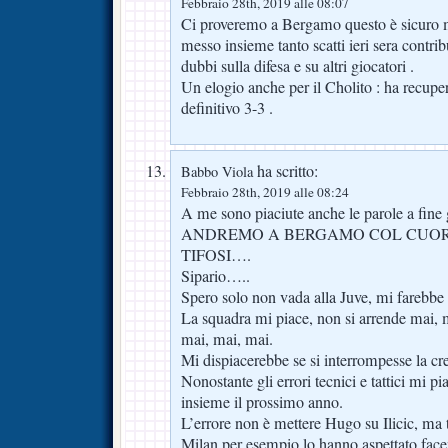
Febbraio 28th, 2019 alle 08:07
Ci proveremo a Bergamo questo è sicuro m
messo insieme tanto scatti ieri sera contrib
dubbi sulla difesa e su altri giocatori .
Un elogio anche per il Cholito : ha recuper
definitivo 3-3 .
ha scritto:
Babbo Viola
Febbraio 28th, 2019 alle 08:24
A me sono piaciute anche le parole a fine 
ANDREMO A BERGAMO COL CUORE,
TIFOSI….
Sipario…..
Spero solo non vada alla Juve, mi farebbe
La squadra mi piace, non si arrende mai, 
mai, mai, mai.
Mi dispiacerebbe se si interrompesse la cre
Nonostante gli errori tecnici e tattici mi pi
insieme il prossimo anno.
L’errore non è mettere Hugo su Ilicic, ma t
Milan per esempio lo hanno aspettato face