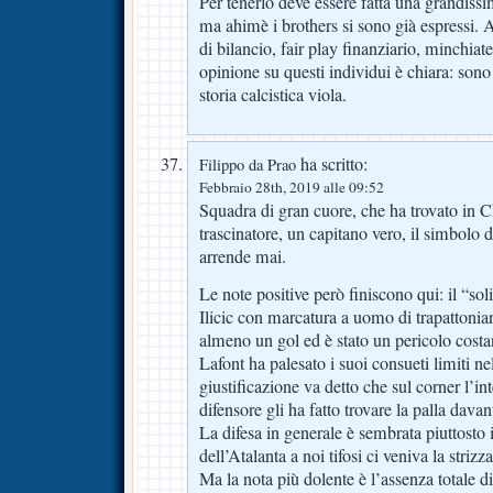
Per tenerlo deve essere fatta una grandissim
ma ahimè i brothers si sono già espressi.
di bilancio, fair play finanziario, minchiate
opinione su questi individui è chiara: sono 
storia calcistica viola.
ha scritto:
Filippo da Prao
Febbraio 28th, 2019 alle 09:52
Squadra di gran cuore, che ha trovato in C
trascinatore, un capitano vero, il simbolo 
arrende mai.
Le note positive però finiscono qui: il “so
Ilicic con marcatura a uomo di trapattonia
almeno un gol ed è stato un pericolo costa
Lafont ha palesato i suoi consueti limiti ne
giustificazione va detto che sul corner l’in
difensore gli ha fatto trovare la palla davan
La difesa in generale è sembrata piuttosto
dell’Atalanta a noi tifosi ci veniva la strizza
Ma la nota più dolente è l’assenza totale d