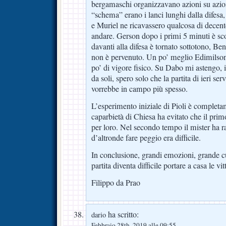
bergamaschi organizzavano azioni su azion
“schema” erano i lanci lunghi dalla difesa
e Muriel ne ricavassero qualcosa di decen
andare. Gerson dopo i primi 5 minuti è s
davanti alla difesa è tornato sottotono, B
non è pervenuto. Un po’ meglio Edimilso
po’ di vigore fisico. Su Dabo mi astengo, i 
da soli, spero solo che la partita di ieri ser
vorrebbe in campo più spesso.
L’esperimento iniziale di Pioli è completame
caparbietà di Chiesa ha evitato che il prim
per loro. Nel secondo tempo il mister ha r
d’altronde fare peggio era difficile.
In conclusione, grandi emozioni, grande c
partita diventa difficile portare a casa le vit
Filippo da Prao
ha scritto:
dario
Febbraio 28th, 2019 alle 09:55