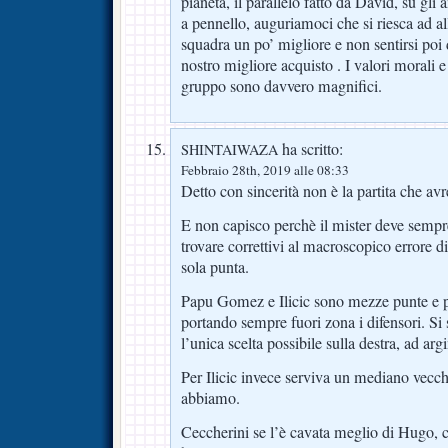
pianeta, il parallelo fatto da David, su gli
a pennello, auguriamoci che si riesca ad all
squadra un po’ migliore e non sentirsi poi d
nostro migliore acquisto . I valori morali e 
gruppo sono davvero magnifici.
ha scritto:
SHINTAIWAZA
Febbraio 28th, 2019 alle 08:33
Detto con sincerità non è la partita che avr
E non capisco perchè il mister deve sempr
trovare correttivi al macroscopico errore di
sola punta.
Papu Gomez e Ilicic sono mezze punte e p
portando sempre fuori zona i difensori. Si
l’unica scelta possibile sulla destra, ad arg
Per Ilicic invece serviva un mediano vecc
abbiamo.
Ceccherini se l’è cavata meglio di Hugo, 