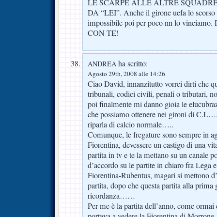
LE SCARPE ALLE ALTRE SQUADRE
DA “LEI”. Anche il girone uefa lo scors
impossibile poi per poco nn lo vinc
CON TE!
ha scritto:
ANDREA
Agosto 29th, 2008 alle 14:26
Ciao David, innanzitutto vorrei dirti che 
tribunali, codici civili, penali o tributari,
poi finalmente mi danno gioia le elucubrazi
che possiamo ottenere nei gironi di C.L…
riparla di calcio normale…..
Comunque, le fregature sono sempre in agg
Fiorentina, devessere un castigo di una vit
partita in tv e te la mettano su un canale 
d’accordo su le partite in chiaro fra Lega e
Fiorentina-Rubentus, magari si mettono d
partita, dopo che questa partita alla prima
ricordanza……
Per me è la partita dell’anno, come orma
portava a vedere la Fiorentina di Morrone