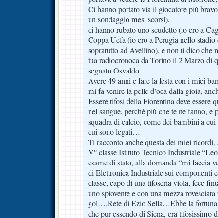
Ci hanno portato via il giocatore più bravo
un sondaggio mesi scorsi),
ci hanno rubato uno scudetto (io ero a Cag
Coppa Uefa (io ero a Perugia nello stadio 
sopratutto ad Avellino), e non ti dico ch
tua radiocronoca da Torino il 2 Marzo di 
segnato Osvaldo….
Avere 49 anni e fare la festa con i miei ba
mi fa venire la pelle d’oca dalla gioia, anc
Essere tifosi della Fiorentina deve essere
nel sangue, perchè più che te ne fanno, e pi
squadra di calcio, come dei bambini a cui 
cui sono legati…
Ti racconto anche questa dei miei ricordi,
V° classe Istituto Tecnico Industriale “Le
esame di stato, alla domanda “mi faccia vede
di Elettronica Industriale sui componenti e
classe, capo di una tifoseria viola, fece fin
uno spiovente e con una mezza rovesciata fe
gol….Rete di Ezio Sella…Ebbe la fortuna 
che pur essendo di Siena, era tifosissimo 