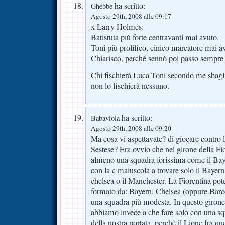
ha scritto:
Ghebbe
Agosto 29th, 2008 alle 09:17
x Larry Holmes:
Batistuta più forte centravanti mai avuto.
Toni più prolifico, cinico marcatore mai a
Chiarisco, perché sennò poi passo sempre 
Chi fischierà Luca Toni secondo me sbagl
non lo fischierà nessuno.
ha scritto:
Babaviola
Agosto 29th, 2008 alle 09:20
Ma cosa vi aspettavate? di giocare contro 
Sestese? Era ovvio che nel girone della Fio
almeno una squadra forissima come il Ba
con la c maiuscola a trovare solo il Bayer
chelsea o il Manchester. La Fiorentina pote
formato da: Bayern, Chelsea (oppure Barc
una squadra più modesta. In questo girone 
abbiamo invece a che fare solo con una squ
della nostra portata, perchè il Lione fra que