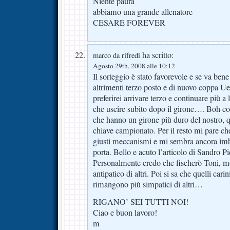
Niente paura
abbiamo una grande allenatore
CESARE FOREVER
ha scritto:
marco da rifredi
Agosto 29th, 2008 alle 10:12
Il sorteggio è stato favorevole e se va be
altrimenti terzo posto e di nuovo coppa U
preferirei arrivare terzo e continuare più 
che uscire subito dopo il girone…. Boh c
che hanno un girone più duro del nostro, q
chiave campionato. Per il resto mi pare ch
giusti meccanismi e mi sembra ancora imba
porta. Bello e acuto l’articolo di Sandro Pi
Personalmente credo che fischerò Toni, m
antipatico di altri. Poi si sa che quelli carin
rimangono più simpatici di altri…
RIGANO’ SEI TUTTI NOI!
Ciao e buon lavoro!
m