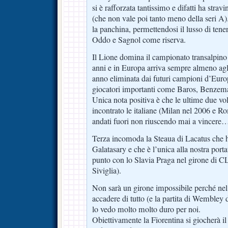
si è rafforzata tantissimo e difatti ha stra
(che non vale poi tanto meno della seri A
la panchina, permettendosi il lusso di ten
Oddo e Sagnol come riserva.
Il Lione domina il campionato transalpin
anni e in Europa arriva sempre almeno agli
anno eliminata dai futuri campioni d’Eur
giocatori importanti come Baros, Benzema
Unica nota positiva è che le ultime due vol
incontrato le italiane (Milan nel 2006 e 
andati fuori non riuscendo mai a vincere
Terza incomoda la Steaua di Lacatus che h
Galatasary e che è l’unica alla nostra port
punto con lo Slavia Praga nel girone di 
Siviglia).
Non sarà un girone impossibile perché ne
accadere di tutto (e la partita di Wembley 
lo vedo molto molto duro per noi.
Obiettivamente la Fiorentina si giocherà il 