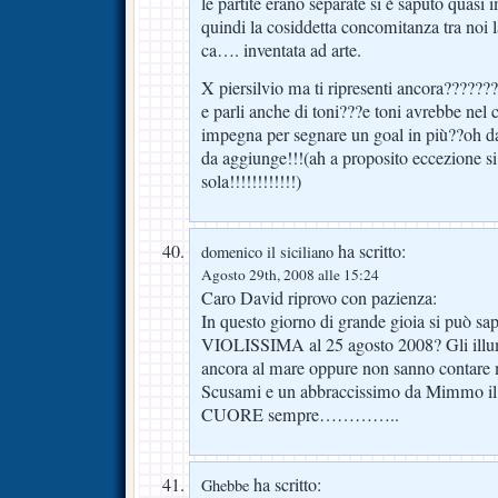
le partite erano separate si è saputo qua
quindi la cosiddetta concomitanza tra noi 
ca…. inventata ad arte.
X piersilvio ma ti ripresenti ancora???????
e parli anche di toni???e toni avrebbe nel 
impegna per segnare un goal in più??oh da
da aggiunge!!!(ah a proposito eccezione si
sola!!!!!!!!!!!!)
ha scritto:
domenico il siciliano
Agosto 29th, 2008 alle 15:24
Caro David riprovo con pazienza:
In questo giorno di grande gioia si può sap
VIOLISSIMA al 25 agosto 2008? Gli illum
ancora al mare oppure non sanno contare 
Scusami e un abbraccissimo da Mimmo il s
CUORE sempre…………..
ha scritto:
Ghebbe