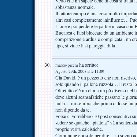
Vedo che nn sapete bene di cosa si tratta 
abbastanza normale.
Il fattore campo è una cosa molto importan
altri casi completamente ininfluente… Può 
Lione e poi perdere le partite in casa con 
Bucarest e farsi bloccare da un ambiente 
competizione è ardua e complicata , nn cre
tipo, si vince li si pareggia di la…
ha scritto:
marco-picchi
Agosto 29th, 2008 alle 11:09
Cia David, è un pezzetto che non riscrivo, 
solo quando il pallone ruzzola… il resto lo 
Oltretutto c’è un clima un pò diverso nel b
dove alcuni scansafatiche passano le giorna
nulla… mi sembra che prima ci fosse un p
non dipende da te.
Forse ci vorrebbero 10 post consecutivi su 
vedere se qualche “piattola” và a sentenzia
proprie verità calcistiche.
Comunque era solo per dire… io sogno ad 