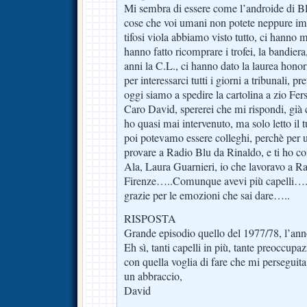
Mi sembra di essere come l’androide di B
cose che voi umani non potete neppure 
tifosi viola abbiamo visto tutto, ci hanno 
hanno fatto ricomprare i trofei, la bandiera
anni la C.L., ci hanno dato la laurea honor
per interessarci tutti i giorni a tribunali, p
oggi siamo a spedire la cartolina a zio Fe
Caro David, spererei che mi rispondi, già
ho quasi mai intervenuto, ma solo letto il 
poi potevamo essere colleghi, perchè per 
provare a Radio Blu da Rinaldo, e ti ho c
Ala, Laura Guarnieri, io che lavoravo a R
Firenze…..Comunque avevi più capelli….U
grazie per le emozioni che sai dare…..
RISPOSTA
Grande episodio quello del 1977/78, l’anno
Eh sì, tanti capelli in più, tante preoccu
con quella voglia di fare che mi perseguit
un abbraccio,
David