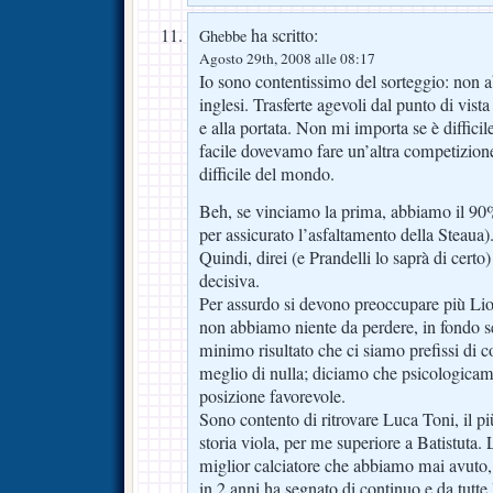
ha scritto:
Ghebbe
Agosto 29th, 2008 alle 08:17
Io sono contentissimo del sorteggio: non 
inglesi. Trasferte agevoli dal punto di vista 
e alla portata. Non mi importa se è difficil
facile dovevamo fare un’altra competizion
difficile del mondo.
Beh, se vinciamo la prima, abbiamo il 90%
per assicurato l’asfaltamento della Steaua)
Quindi, direi (e Prandelli lo saprà di certo
decisiva.
Per assurdo si devono preoccupare più Li
non abbiamo niente da perdere, in fondo se 
minimo risultato che ci siamo prefissi di c
meglio di nulla; diciamo che psicologica
posizione favorevole.
Sono contento di ritrovare Luca Toni, il pi
storia viola, per me superiore a Batistuta. L
miglior calciatore che abbiamo mai avuto,
in 2 anni ha segnato di continuo e da tutte 