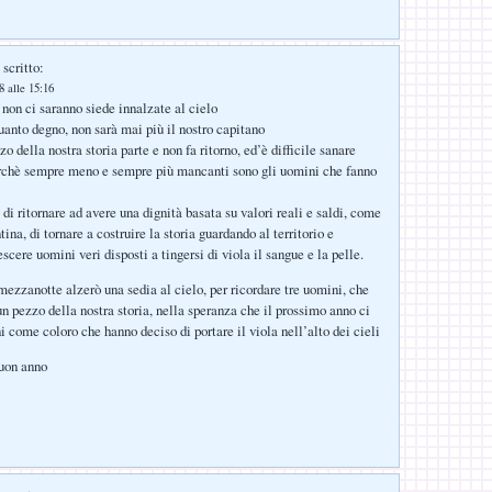
scritto:
 alle 15:16
 non ci saranno siede innalzate al cielo
quanto degno, non sarà mai più il nostro capitano
o della nostra storia parte e non fa ritorno, ed’è difficile sanare
erchè sempre meno e sempre più mancanti sono gli uomini che fanno
di ritornare ad avere una dignità basata su valori reali e saldi, come
ntina, di tornare a costruire la storia guardando al territorio e
scere uomini veri disposti a tingersi di viola il sangue e la pelle.
 mezzanotte alzerò una sedia al cielo, per ricordare tre uomini, che
un pezzo della nostra storia, nella speranza che il prossimo anno ci
i come coloro che hanno deciso di portare il viola nell’alto dei cieli
buon anno