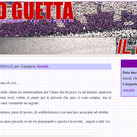
 2018 6:21 am. Categoria:
Attualità
.
Data inse
lunedì, Di
buono di così…
Categoria
Attualità
à nello stilare un memorandum per l’anno che tra poco va ad iniziare: qualcosa
me avrei voluto, le paure per le persone che amo ci sono sempre, ma se
sarei veramente un ingrato.
intensi, pieni di lavoro, di soddisfazioni e con una luce accecante ad ottobre.
un anno passerà, io mi sto preparando e questa è la novità…auguri a tutti voi.