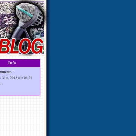
Info
rimento :
c 31st, 2018 alle 06:21
 :