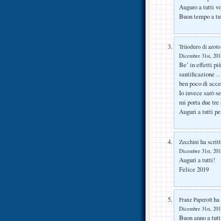
Auguro a tutti vo
Buon tempo a tut
Triioduro di azoto
Dicembre 31st, 2018
Be’ in effetti pi
santificazione ….
ben poco di acc
Io invece sarò s
mi porta due tre
Auguri a tutti pe
ha scritt
Zecchini
Dicembre 31st, 2018
Auguri a tutti!
Felice 2019
ha 
Franz Paperott
Dicembre 31st, 2018
Buon anno a tutt