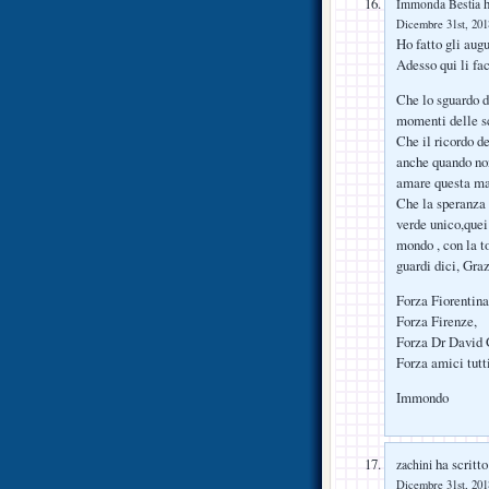
h
Immonda Bestia
Dicembre 31st, 2018
Ho fatto gli augu
Adesso qui li fa
Che lo sguardo d
momenti delle sc
Che il ricordo d
anche quando non 
amare questa ma
Che la speranza d
verde unico,quei
mondo , con la t
guardi dici, Gra
Forza Fiorentina
Forza Firenze,
Forza Dr David 
Forza amici tutt
Immondo
ha scritto
zachini
Dicembre 31st, 2018