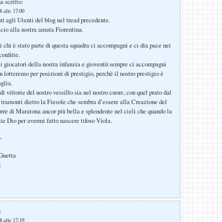
a scritto:
 alle 17:00
ri agli Utenti del blog nel tread precedente.
ccio alla nostra amata Fiorentina.
i chi è stato parte di questa squadra ci accompagni e ci dia pace nei
onfitte.
ei giocatori della nostra infanzia e gioventù sempre ci accompagni
lotteremo per posizioni di prestigio, perchè il nostro prestigio è
glia.
i vittorie del nostro vessillo sia nel nostro cuore, con quel prato dal
 tramonti dietro la Fiesole che sembra d’essere alla Creazione del
orre di Maratona ancor più bella e splendente nel cieli che quando la
zie Dio per avermi fatto nascere tifoso Viola.
,
Guetta
i
:
 alle 17:19