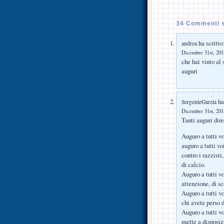
34 Commenti su
ha scritto
andrea
Dicembre 31st, 2018
che hai vinto al
auguri
ha 
SergenteGarzia
Dicembre 31st, 2018
Tanti auguri dire
Auguro a tutti vo
auguro a tutti vo
contro i razzisti
di calcio.
Auguro a tutti vo
attenzione, di sc
Auguro a tutti vo
chi avete perso 
Auguro a tutti vo
mette a disposiz