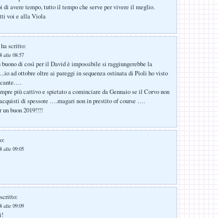
i di avere tempo, tutto il tempo che serve per vivere il meglio.
ti voi e alla Viola
ha scritto:
 alle 08:57
ù buono di così per il David è impossibile si raggiungerebbe la
.io ad ottobre oltre ai pareggi in sequenza ostinata di Pioli ho visto
ecante….
empre più cattivo e spietato a cominciare da Gennaio se il Corvo non
 acquisti di spessore ….magari non in prestito of course ….
r un buon 2019!!!!
o:
 alle 09:05
scritto:
 alle 09:09
i!