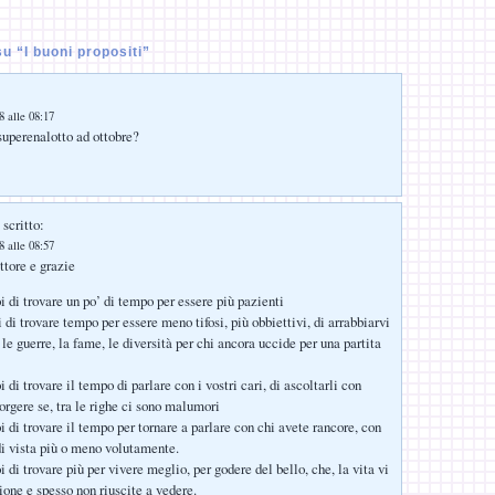
 “I buoni propositi”
:
 alle 08:17
 superenalotto ad ottobre?
scritto:
 alle 08:57
ttore e grazie
i di trovare un po’ di tempo per essere più pazienti
i di trovare tempo per essere meno tifosi, più obbiettivi, di arrabbiarvi
, le guerre, la fame, le diversità per chi ancora uccide per una partita
i di trovare il tempo di parlare con i vostri cari, di ascoltarli con
orgere se, tra le righe ci sono malumori
i di trovare il tempo per tornare a parlare con chi avete rancore, con
di vista più o meno volutamente.
i di trovare più per vivere meglio, per godere del bello, che, la vita vi
ione e spesso non riuscite a vedere.