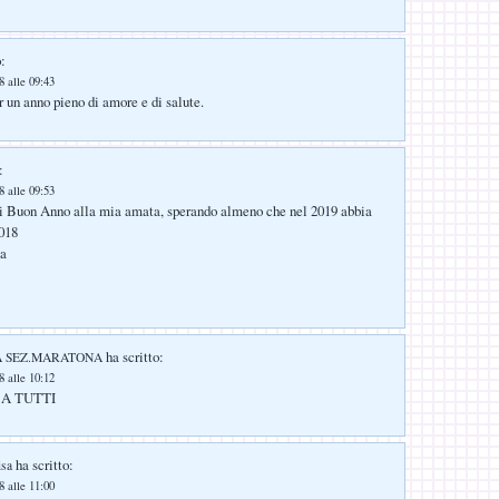
:
 alle 09:43
r un anno pieno di amore e di salute.
:
 alle 09:53
di Buon Anno alla mia amata, sperando almeno che nel 2019 abbia
2018
na
ha scritto:
A SEZ.MARATONA
 alle 10:12
 A TUTTI
ha scritto:
isa
 alle 11:00