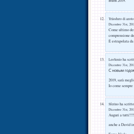
Buon 2019.
Triioduro di azoto
Dicembre 31st, 2018
Come ultimo desi
comprensione de
È estrapolata da
ha scrit
LeoSenio
Dicembre 31st, 2018
С новым годо
2019, sarà megl
Io come sempre 
ha scritto
Sferino
Dicembre 31st, 2018
Auguri a tutti!!!!
anche a David i