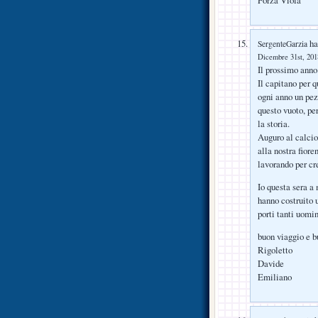
Forza Viola
ha 
SergenteGarzia
Dicembre 31st, 2018
Il prossimo anno
Il capitano per 
ogni anno un pezz
questo vuoto, p
la storia.
Auguro al calcio 
alla nostra fiore
lavorando per cre
Io questa sera a
hanno costruito 
porti tanti uomin
buon viaggio e 
Rigoletto
Davide
Emiliano