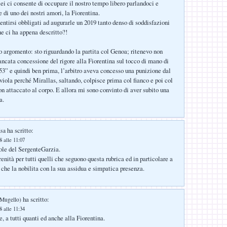
ei ci consente di occupare il nostro tempo libero parlandoci e
 di uno dei nostri amori, la Fiorentina.
entirsi obbligati ad augurarle un 2019 tanto denso di soddisfazioni
he ci ha appena descritto?!
o argomento: sto riguardando la partita col Genoa; ritenevo non
ncata concessione del rigore alla Fiorentina sul tocco di mano di
53” e quindi ben prima, l’arbitro aveva concesso una punizione dal
 viola perché Mirallas, saltando, colpisce prima col fianco e poi col
on attaccato al corpo. E allora mi sono convinto di aver subito una
a.
ha scritto:
isa
 alle 11:07
ole del SergenteGarzia.
enità per tutti quelli che seguono questa rubrica ed in particolare a
che la nobilita con la sua assidua e simpatica presenza.
ha scritto:
 Mugello)
 alle 11:34
, a tutti quanti ed anche alla Fiorentina.