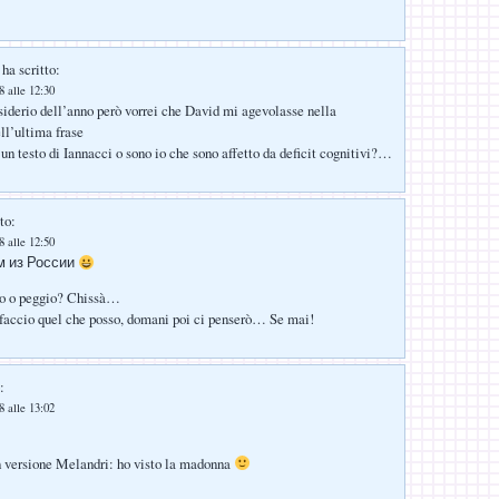
ha scritto:
 alle 12:30
derio dell’anno però vorrei che David mi agevolasse nella
ll’ultima frase
 un testo di Iannacci o sono io che sono affetto da deficit cognitivi?…
to:
 alle 12:50
м из России
io o peggio? Chissà…
faccio quel che posso, domani poi ci penserò… Se mai!
:
 alle 13:02
n versione Melandri: ho visto la madonna