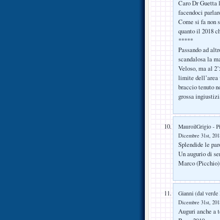
Caro Dr Guetta l
facendoci parlare
Come si fa non s
quanto il 2018 c
*****
Passando ad altr
scandalosa la ma
Veloso, ma al 2’
limite dell’area
braccio tenuto n
grossa ingiustizi
MauroilGrigio - P
Dicembre 31st, 2018
Splendide le par
Un augurio di ser
Marco (Picchio) 
Gianni (dal verde
Dicembre 31st, 2018
Auguri anche a te