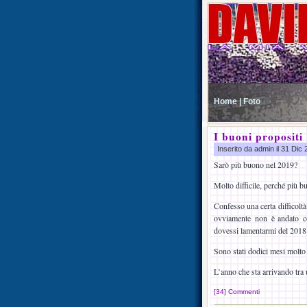
Home |
Foto
I buoni propositi
Inserito da admin il 31 Dic
Sarò più buono nel 2019?
Molto difficile, perché più 
Confesso una certa difficolt
ovviamente non è andato co
dovessi lamentarmi del 2018 
Sono stati dodici mesi molto 
L’anno che sta arrivando tra 
[34] Commenti