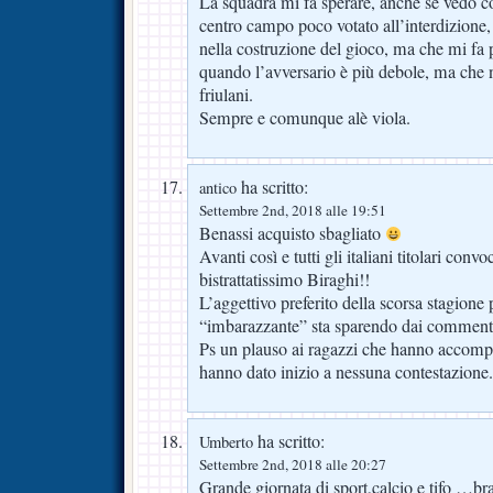
La squadra mi fa sperare, anche se vedo 
centro campo poco votato all’interdizione,
nella costruzione del gioco, ma che mi fa 
quando l’avversario è più debole, ma che 
friulani.
Sempre e comunque alè viola.
ha scritto:
antico
Settembre 2nd, 2018 alle 19:51
Benassi acquisto sbagliato
Avanti così e tutti gli italiani titolari conv
bistrattatissimo Biraghi!!
L’aggettivo preferito della scorsa stagione 
“imbarazzante” sta sparendo dai comment
Ps un plauso ai ragazzi che hanno accomp
hanno dato inizio a nessuna contestazione.
ha scritto:
Umberto
Settembre 2nd, 2018 alle 20:27
Grande giornata di sport,calcio e tifo …brav