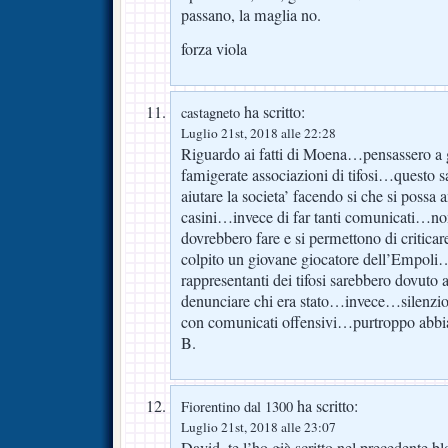
passano, la maglia no.
forza viola
ha scritto:
castagneto
Luglio 21st, 2018 alle 22:28
Riguardo ai fatti di Moena…pensassero a g
famigerate associazioni di tifosi…questo 
aiutare la societa’ facendo si che si possa 
casini…invece di far tanti comunicati…no
dovrebbero fare e si permettono di critica
colpito un giovane giocatore dell’Empoli…
rappresentanti dei tifosi sarebbero dovuto 
denunciare chi era stato…invece…silenzi
con comunicati offensivi…purtroppo abbia
B.
ha scritto:
Fiorentino dal 1300
Luglio 21st, 2018 alle 23:07
David, te l’ho già scritto nel precedente bl