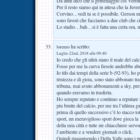
Da anni dico che il gemellaggio col Vero
Per il resto siamo qui in attesa che la Juven
Corvino…vedi tu se è possibile. Gerson ma
sono favori che facciamo a due club che ci
Lo stadio…bah…si è fatta una certa ora, m
ha scritto:
lorenzo
Luglio 22nd, 2018 alle 09:40
Io credo che gli ultrà siano il male del calc
Fosse per me la curva fiesole andrebbe abo
Io tifo dai tempi della serie b (92-93), ho p
tristezza e di gioia, sono stato abbonato tr
tribuna, mai avuto abbonamenti a sky, pref
quando eravamo in trasferta.
Ho sempre reputato e continuo a reputare 
piu brutte del calcio, per me tra l’ultima g
prima di quello successivo c’è lo stacco tot
sport, un meraviglioso sport dove gioca la
della mia città e tutte ste chiacchiere serv
l’ambiente e a vendere giornali o click.
Quindi riassumendo i Della Valle sono i pro