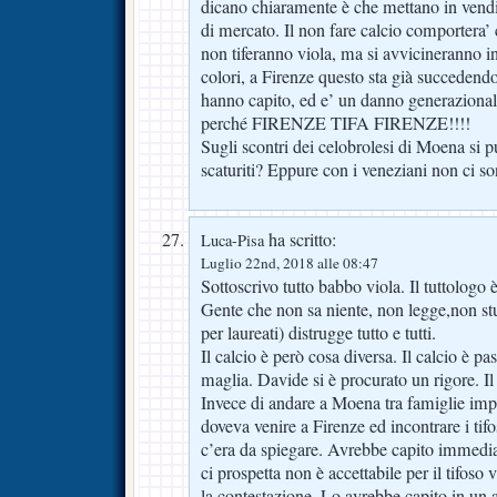
dicano chiaramente è che mettano in vendit
di mercato. Il non fare calcio comportera’
non tiferanno viola, ma si avvicineranno i
colori, a Firenze questo sta già succedendo
hanno capito, ed e’ un danno generazionale
perché FIRENZE TIFA FIRENZE!!!!
Sugli scontri dei celobrolesi di Moena si 
scaturiti? Eppure con i veneziani non ci s
ha scritto:
Luca-Pisa
Luglio 22nd, 2018 alle 08:47
Sottoscrivo tutto babbo viola. Il tuttologo 
Gente che non sa niente, non legge,non st
per laureati) distrugge tutto e tutti.
Il calcio è però cosa diversa. Il calcio è p
maglia. Davide si è procurato un rigore. Il 
Invece di andare a Moena tra famiglie impe
doveva venire a Firenze ed incontrare i tif
c’era da spiegare. Avrebbe capito immedi
ci prospetta non è accettabile per il tifoso 
la contestazione. Lo avrebbe capito in un 