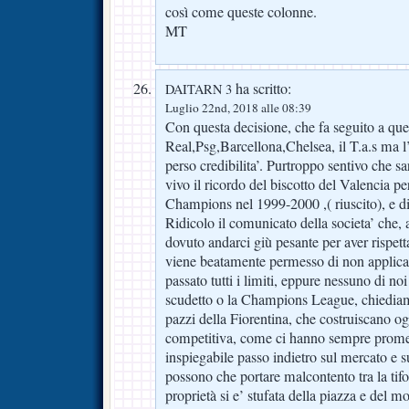
così come queste colonne.
MT
ha scritto:
DAITARN 3
Luglio 22nd, 2018 alle 08:39
Con questa decisione, che fa seguito a quel
Real,Psg,Barcellona,Chelsea, il T.a.s ma
perso credibilita’. Purtroppo sentivo che sa
vivo il ricordo del biscotto del Valencia pe
Champions nel 1999-2000 ,( riuscito), e d
Ridicolo il comunicato della societa’ che,
dovuto andarci giù pesante per aver rispetta
viene beatamente permesso di non applicar
passato tutti i limiti, eppure nessuno di no
scudetto o la Champions League, chiediamo
pazzi della Fiorentina, che costruiscano 
competitiva, come ci hanno sempre promes
inspiegabile passo indietro sul mercato e s
possono che portare malcontento tra la tifos
proprietà si e’ stufata della piazza e del m