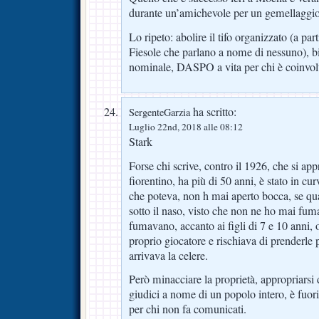
durante un’amichevole per un gemellaggio
Lo ripeto: abolire il tifo organizzato (a part
Fiesole che parlano a nome di nessuno), b
nominale, DASPO a vita per chi è coinvolt
ha scritto:
SergenteGarzia
Luglio 22nd, 2018 alle 08:12
Stark
Forse chi scrive, contro il 1926, che si appr
fiorentino, ha più di 50 anni, è stato in curv
che poteva, non h mai aperto bocca, se q
sotto il naso, visto che non ne ho mai fum
fumavano, accanto ai figli di 7 e 10 anni,
proprio giocatore e rischiava di prenderle p
arrivava la celere.
Però minacciare la proprietà, appropriarsi d
giudici a nome di un popolo intero, è fuor
per chi non fa comunicati.