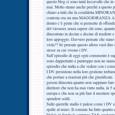
questo blog ci sono tanti leccavalle che in a
mai. Molto strano anche perchè a questo 
chiaro a tutti che la cosiddetta MIN
contesta ora sia una MAGGIORANZA
dentro c’è gente che si permette di offender
del viesseux senza sapere chi sono, quant
dimostrato in decine e decine di trasferte
loro appoggio. Davvero pensate che siano lo
viola?? Se pensate questo allora vuol dire 
stesse su cui vivono i DV.
Sull’episodio di oggi ogni commento è supe
sono dappertutto e purtroppo non ne siamo
episodio che nulla a che vedere con i comun
I DV persistono nella loro gestione imbar
che portare a reazioni più che giustificate.
gerson dimostra quanto non sappiano fare p
direttore che non ha mai vinto nulla, in 5 
europa e che non sa più fare il mestiere sp
spendere soldi.
Sulle querelle stadio è palese come i DV s
spalle al muro. Il comune ha fatto quanto 
Dulcis in fundo la sentenza TAS: qualcuno