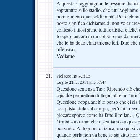
A questo si aggiungono le pessime dichiara
soprattutto sullo stadio, che tutti vogliamo
porti o meno quei soldi in più. Poi dichiara
posto significa dichiarare di non voler cre
contesto i tifosi siano tutti realistici e feli
Io spero ancora in un colpo o due dal merca
che lo ha detto chiaramente ieri. Dire che 
offensivo.
Vediamo
ha scritto:
violaceo
Luglio 22nd, 2018 alle 07:44
Questione sentenza Tas : Riprendo ciò che 
squadre permettono tutto,ad altre no” noi f
Questione coppa anch’io penso che ci sia 
conquistandola sul campo, però tutti devon
giocare sporco come ha fatto il milan… 
Ormai sono anni che discutiamo su questo
pensando Antognoni e Salica, ma qui si vu
quando parla non va bene,se sta zitto non