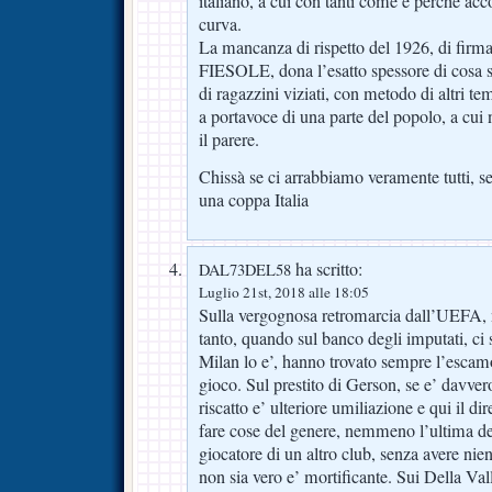
italiano, a cui con tanti come e perché acc
curva.
La mancanza di rispetto del 1926, di fi
FIESOLE, dona l’esatto spessore di cosa 
di ragazzini viziati, con metodo di altri te
a portavoce di una parte del popolo, a cui 
il parere.
Chissà se ci arrabbiamo veramente tutti, se
una coppa Italia
ha scritto:
DAL73DEL58
Luglio 21st, 2018 alle 18:05
Sulla vergognosa retromarcia dall’UEFA, n
tanto, quando sul banco degli imputati, ci s
Milan lo e’, hanno trovato sempre l’escamot
gioco. Sul prestito di Gerson, se e’ davvero
riscatto e’ ulteriore umiliazione e qui il d
fare cose del genere, nemmeno l’ultima dell
giocatore di un altro club, senza avere nie
non sia vero e’ mortificante. Sui Della Vall