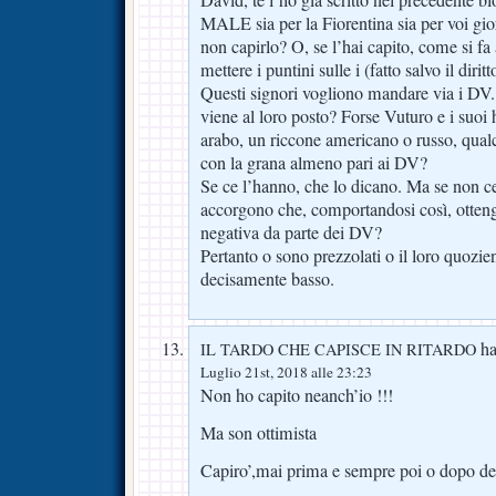
MALE sia per la Fiorentina sia per voi gio
non capirlo? O, se l’hai capito, come si fa
mettere i puntini sulle i (fatto salvo il dirit
Questi signori vogliono mandare via i DV
viene al loro posto? Forse Vuturo e i suo
arabo, un riccone americano o russo, qualc
con la grana almeno pari ai DV?
Se ce l’hanno, che lo dicano. Ma se non c
accorgono che, comportandosi così, otten
negativa da parte dei DV?
Pertanto o sono prezzolati o il loro quozien
decisamente basso.
ha 
IL TARDO CHE CAPISCE IN RITARDO
Luglio 21st, 2018 alle 23:23
Non ho capito neanch’io !!!
Ma son ottimista
Capiro’,mai prima e sempre poi o dopo de