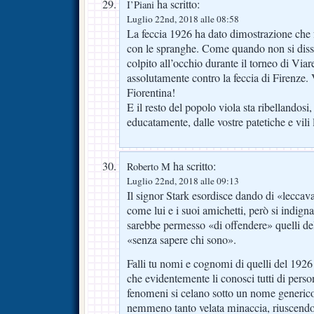
ha scritto:
I’Piani
Luglio 22nd, 2018 alle 08:58
La feccia 1926 ha dato dimostrazione che f
con le spranghe. Come quando non si diss
colpito all’occhio durante il torneo di Via
assolutamente contro la feccia di Firenze.
Fiorentina!
E il resto del popolo viola sta ribellandosi
educatamente, dalle vostre patetiche e vili 
ha scritto:
Roberto M
Luglio 22nd, 2018 alle 09:13
Il signor Stark esordisce dando di «leccava
come lui e i suoi amichetti, però si indign
sarebbe permesso «di offendere» quelli de
«senza sapere chi sono».
Falli tu nomi e cognomi di quelli del 1926 
che evidentemente li conosci tutti di perso
fenomeni si celano sotto un nome generico
nemmeno tanto velata minaccia, riuscendo 