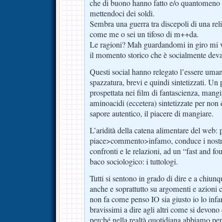
che di buono hanno fatto e/o quantomeno pr
mettendoci dei soldi.
Sembra una guerra tra discepoli di una relig
come me o sei un tifoso di m++da.
Le ragioni? Mah guardandomi in giro mi 
il momento storico che è socialmente deva
Questi social hanno relegato l’essere uman
spazzatura, brevi e quindi sintetizzati. U
prospettata nei film di fantascienza, mangi 
aminoacidi (eccetera) sintetizzate per non 
sapore autentico, il piacere di mangiare.
L’aridità della catena alimentare del web:
piace>commento>infamo, conduce i nostri 
confronti e le relazioni, ad un “fast and fo
baco sociologico: i tuttologi.
Tutti si sentono in grado di dire e a chiun
anche e soprattutto su argomenti e azioni 
non fa come penso IO sia giusto io lo inf
bravissimi a dire agli altri come si devon
perché nella realtà quotidiana abbiamo pers