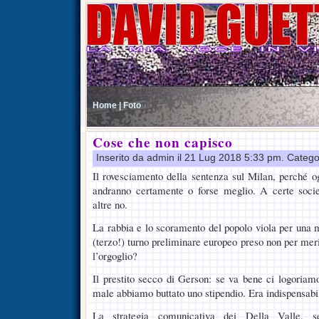
Home |
Foto
Cose che non capisco
Inserito da admin il 21 Lug 2018 5:33 pm. Catego
Il rovesciamento della sentenza sul Milan, perché 
andranno certamente o forse meglio. A certe soci
altre no.
La rabbia e lo scoramento del popolo viola per una m
(terzo!) turno preliminare europeo preso non per mer
l’orgoglio?
Il prestito secco di Gerson: se va bene ci logoria
male abbiamo buttato uno stipendio. Era indispensabi
La strategia comunicativa dei Della Valle, s