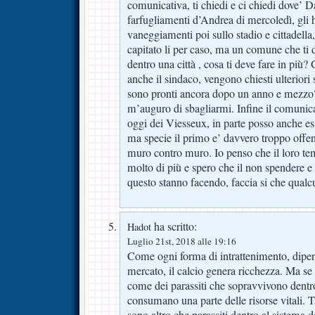
comunicativa, ti chiedi e ci chiedi dove’ 
farfugliamenti d’Andrea di mercoledì, gli ho
vaneggiamenti poi sullo stadio e cittadell
capitato li per caso, ma un comune che ti da 
dentro una città , cosa ti deve fare in più
anche il sindaco, vengono chiesti ulteriori
sono pronti ancora dopo un anno e mezzo
m’auguro di sbagliarmi. Infine il comunica
oggi dei Viesseux, in parte posso anche es
ma specie il primo e’ davvero troppo offens
muro contro muro. Io penso che il loro te
molto di più e spero che il non spendere e
questo stanno facendo, faccia si che qualcu
ha scritto:
Hadot
Luglio 21st, 2018 alle 19:16
Come ogni forma di intrattenimento, dipend
mercato, il calcio genera ricchezza. Ma se n
come dei parassiti che sopravvivono dentr
consumano una parte delle risorse vitali. T
sono altro che parassiti dentro al sistema d