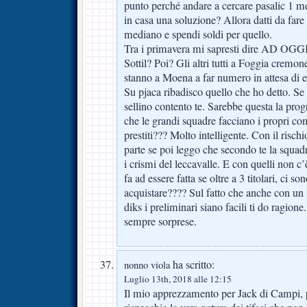
punto perché andare a cercare pasalic 1 m
in casa una soluzione? Allora datti da fare
mediano e spendi soldi per quello.
Tra i primavera mi sapresti dire AD OGGI 
Sottil? Poi? Gli altri tutti a Foggia crem
stanno a Moena a far numero in attesa di es
Su pjaca ribadisco quello che ho detto. Se t
sellino contento te. Sarebbe questa la pr
che le grandi squadre facciano i propri c
prestiti??? Molto intelligente. Con il rischio
parte se poi leggo che secondo te la squadra
i crismi del leccavalle. E con quelli non c
fa ad essere fatta se oltre a 3 titolari, ci so
acquistare???? Sul fatto che anche con un
diks i preliminari siano facili ti do ragione
sempre sorprese.
ha scritto:
nonno viola
Luglio 13th, 2018 alle 12:15
Il mio apprezzamento per Jack di Campi, p