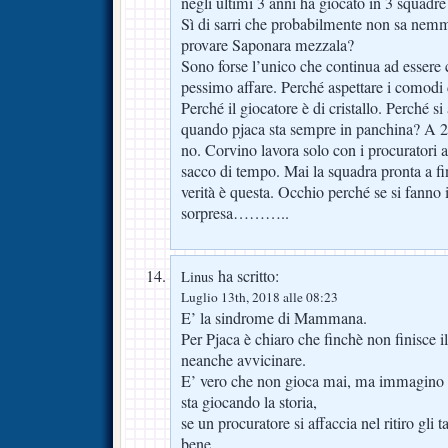
negli ultimi 3 anni ha giocato in 3 squadre 
Sì di sarri che probabilmente non sa nem
provare Saponara mezzala?
Sono forse l’unico che continua ad essere 
pessimo affare. Perché aspettare i comodi
Perché il giocatore è di cristallo. Perché si
quando pjaca sta sempre in panchina? A 2
no. Corvino lavora solo con i procuratori 
sacco di tempo. Mai la squadra pronta a fin
verità è questa. Occhio perché se si fanno i
sorpresa………..
ha scritto:
Linus
Luglio 13th, 2018 alle 08:23
E’ la sindrome di Mammana.
Per Pjaca è chiaro che finchè non finisce 
neanche avvicinare.
E’ vero che non gioca mai, ma immagino c
sta giocando la storia,
se un procuratore si affaccia nel ritiro gli t
bene.