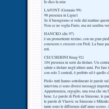
Io dico la mia:
LAFONT (Gennaio 99)
98 presenza in Ligue1
Se il buongiorno si vede dal mattino ques
Non ce ne voglia Furio, ma mi sembra v
HANCKO (dic 97)
è un promettente terzino, con un gran pied
conoscere e crescere con Pioli. La base par
reti.
CECCHERINI 8mag 92)
104 presenza in serie da titolare. Un central
salute e titolare negli ultimi anni. Per fare
con solo 2 centrali, è perfetto ed è quello 
Pioli= tutti hanno sottolineato le parole s
intervista ci sono diversi messaggi importan
Appartenenza, orgoglio, una rosa che sta b
bene. Le parole di Pioli su Simeone, le par
le parole di Vlaovic su Simeone e Milen
tante sono le differenze dall’anno scorso. 