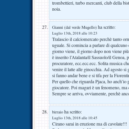
trombettieri, turbo mercanti, club della bi
noia.
ha scritto:
Gianni (dal verde Mugello)
Luglio 13th, 2018 alle 10:23
Tralascio il calciomercato perchè tanto orm
uguale. Si comincia a parlare di qualcuno 
giorno viene, il giorno dopo non viene più,
è inserito l’Atalanta/il Sassuolo/il Genoa, 
procuratore, ecc.ecc.ecc. Solita musica ch
venire il latte alle ginocchia. Ad agosto si
si fanno andar bene e si tifa per la Fiorenti
Per quello che riguarda Pjaca, ho anch’io 
giocatore. Poi magari è un fenomeno, ma 
Sempre se arriva, ovviamente, perchè anco
ha scritto:
birraio
Luglio 13th, 2018 alle 10:45
Cirano sarai in eruzione ma di cavolate!!!