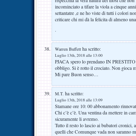
rispecchia la vera natura dei tifosi che no
incominciato a tifare la viola a cinque ann
settantatre ,e ne ho viste di tutti i colori
criticare chi mi dà la felicita di almeno una
.
ha scritto:
Warren Buffett
Luglio 13th, 2018 alle 13:00
PJACA spero lo prendano IN PRESTIT
obbligo. Si è rotto il crociato. Non gioca 
Mi pare Buon senso…
ha scritto:
M.T.
Luglio 13th, 2018 alle 13:09
Stamane ore 10: 00 abbonamento rinnovat
Chi c’è c’è. Una ventina da mettere in cam
sicuramente li avremo.
Tutto il resto lo lascio ai bubatori cronici, a
quelli che Comunque vada non saranno ma