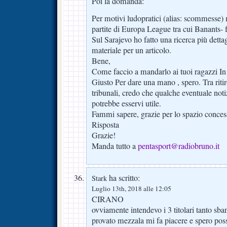
Poi la domanda:
Per motivi ludopratici (alias: scommesse) 
partite di Europa League tra cui Banants- 
Sul Sarajevo ho fatto una ricerca più dettag
materiale per un articolo.
Bene,
Come faccio a mandarlo ai tuoi ragazzi In
Giusto Per dare una mano , spero. Tra riti
tribunali, credo che qualche eventuale noti
potrebbe esservi utile.
Fammi sapere, grazie per lo spazio conces
Risposta
Grazie!
Manda tutto a
pentasport@radiobruno.it
ha scritto:
Stark
Luglio 13th, 2018 alle 12:05
CIRANO
ovviamente intendevo i 3 titolari tanto sba
provato mezzala mi fa piacere e spero pos