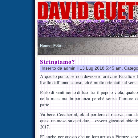
Home |
Foto
Stringiamo?
Inserito da admin il 13 Lug 2018 5:45 am. Catego
A questo punto, se non dovessero arrivare Pasalic 
livello dell’anno scorso, cioè molto orientati sul vers
Parlo di sentimento diffuso tra il popolo viola, qualco
nella massima importanza perchè senza l’amore de
parte.
Va bene Ceccherini, ok al portiere di riserva, ma si
quasi un mese su quei due, ovvero giocatori obietti
2017.
E’ anche per questo che un loro arrivo a Firenze sar