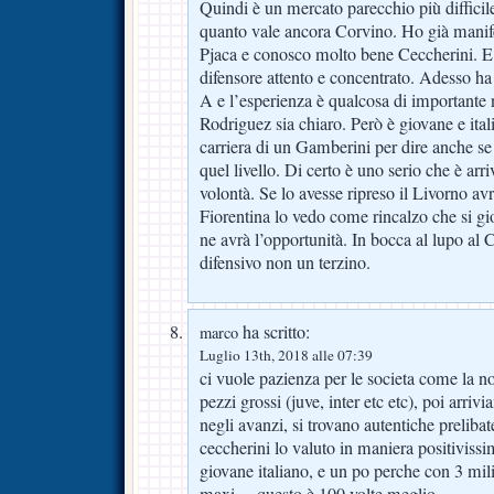
Quindi è un mercato parecchio più difficil
quanto vale ancora Corvino. Ho già manife
Pjaca e conosco molto bene Ceccherini. E
difensore attento e concentrato. Adesso ha 
A e l’esperienza è qualcosa di importante
Rodriguez sia chiaro. Però è giovane e ital
carriera di un Gamberini per dire anche se
quel livello. Di certo è uno serio che è arri
volontà. Se lo avesse ripreso il Livorno avre
Fiorentina lo vedo come rincalzo che si gi
ne avrà l’opportunità. In bocca al lupo al 
difensivo non un terzino.
ha scritto:
marco
Luglio 13th, 2018 alle 07:39
ci vuole pazienza per le societa come la n
pezzi grossi (juve, inter etc etc), poi arriv
negli avanzi, si trovano autentiche prelibat
ceccherini lo valuto in maniera positiviss
giovane italiano, e un po perche con 3 mili
maxi… questo è 100 volte meglio