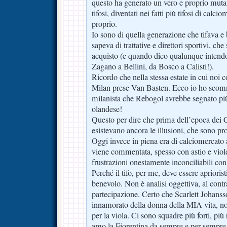
questo ha generato un vero e proprio mut
tifosi, diventati nei fatti più tifosi di calc
proprio.
Io sono di quella generazione che tifava e
sapeva di trattative e direttori sportivi, ch
acquisto (e quando dico qualunque intend
Zagano a Bellini, da Bosco a Calisti!).
Ricordo che nella stessa estate in cui no
Milan prese Van Basten. Ecco io ho sco
milanista che Rebogol avrebbe segnato più
olandese!
Questo per dire che prima dell’epoca dei C
esistevano ancora le illusioni, che sono pro
Oggi invece in piena era di calciomercato
viene commentata, spesso con astio e viole
frustrazioni onestamente inconciliabili con i
Perché il tifo, per me, deve essere aprioris
benevolo. Non è analisi oggettiva, al contra
partecipazione. Certo che Scarlett Johanss
innamorato della donna della MIA vita, non
per la viola. Ci sono squadre più forti, pi
amo la Fiorentina da sempre e per sempre