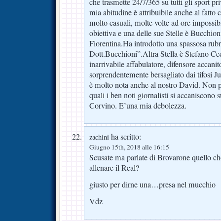
che trasmette 24/7/365 su tutti gli sport pr
mia abitudine è attribuibile anche al fatto 
molto casuali, molte volte ad ore impossibi
obiettiva e una delle sue Stelle è Bucchion
Fiorentina.Ha introdotto una spassosa rubr
Dott.Bucchioni”.Altra Stella è Stefano Cecc
inarrivabile affabulatore, difensore accanit
sorprendentemente bersagliato dai tifosi J
è molto nota anche al nostro David. Non po
quali i ben noti giornalisti si accaniscono 
Corvino. E’una mia debolezza.
ha scritto:
zachini
Giugno 15th, 2018 alle 16:15
Scusate ma parlate di Brovarone quello ch
allenare il Real?
giusto per dirne una…presa nel mucchio
Vdz