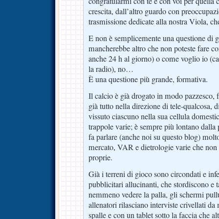
congratularmi con te e con voi per quella
crescita, dall’altro guardo con preoccupaz
trasmissione dedicate alla nostra Viola, 
E non è semplicemente una questione di gus
mancherebbe altro che non poteste fare co
anche 24 h al giorno) o come voglio io (c
la radio), no…
È una questione più grande, formativa.
Il calcio è già drogato in modo pazzesco, f
già tutto nella direzione di tele-qualcosa,
vissuto ciascuno nella sua cellula domesti
trappole varie; è sempre più lontano dalla 
fa parlare (anche noi su questo blog) molto 
mercato, VAR e dietrologie varie che non p
proprie.
Già i terreni di gioco sono circondati e infe
pubblicitari allucinanti, che stordiscono e 
nemmeno vedere la palla, gli schermi pullu
allenatori rilasciano interviste crivellati da
spalle e con un tablet sotto la faccia che 