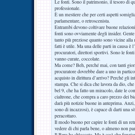
Le fonti. Sono il patrimonio, il tesoro di q
professionale.
È un mestiere che per certi aspetti somiglia
parlamentare, o retroscenista.
Entrambi devono coltivare buone relazioni 
fonti sono ovviamente degli insider. Gente
tanto più preziose quanto sono vicine alla
fatti è utile. Ma una delle parti in causa è l
procuratori, direttori sportivi. Sono le font
vanno curate, coccolate.
Ma come? Beh, perché mai, con tanti giorn
procuratore dovrebbe dare a uno in particol
acquisto in dirittura d’arrivo? Perché gli i
stampa. Che si dica che lavora da dio, che
bel 9, che ha fatto un miracolo, date le co
cialtrone, che compra a caro prezzo dei bi
darà più notizie buone in anteprima. Anzi, 
sono di incazzosi), è capace di darti una sòl
peracottaro.
Il modo buono per capire le fonti di un ret
vedere di chi parla bene, o almeno non pa
Il Bera ha sbloccato. Ma è così che funzio