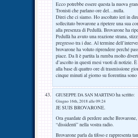
Ecco potrebbe essere questa la nuova gran
Tronisti che parlano ore del…nulla.
Direi che ci siamo. Ho ascoltato ieri in dire
sollecitato brovarone a ripetere una sua c
alla presenza di Pedullà. Brovarone ha ripe
Pedullà ha avuto una reazione strana, stizz
pregresso tra i due. Al termine dell’interv
brovarone ha voluto riprendere perché pass
piace. Da lì è partita la rumba molto divert
d’ascolto in questi mesi vuoti di notizie. È 
alla base di quattro ore di trasmissione gio
cinque minuti al giorno su fiorentina sono p
ha scritto:
GIUSEPPE DA SAN MARTINO
Giugno 16th, 2018 alle 09:24
JE SUIS BROVARONE.
Ora guardate di perdere anche Brovarone, 
“dissidenti” nella vostra radio.
Brovarone parla da tifoso e rappresenta tant