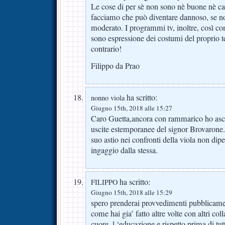
Le cose di per sè non sono nè buone nè cat
facciamo che può diventare dannoso, se no
moderato. I programmi tv, inoltre, così come
sono espressione dei costumi del proprio t
contrario!
Filippo da Prao
ha scritto:
nonno viola
Giugno 15th, 2018 alle 15:27
Caro Guetta,ancora con rammarico ho ascol
uscite estemporanee del signor Brovarone.
suo astio nei confronti della viola non di
ingaggio dalla stessa.
ha scritto:
FILIPPO
Giugno 15th, 2018 alle 15:29
spero prenderai provvedimenti pubblicam
come hai gia’ fatto altre volte con altri col
cuore. l ‘educazione e rispetto prima di tut