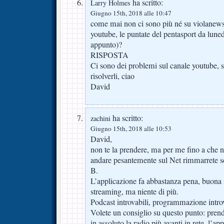
ha scritto:
Larry Holmes
Giugno 15th, 2018 alle 10:47
come mai non ci sono più né su violanews
youtube, le puntate del pentasport da lune
appunto)?
RISPOSTA
Ci sono dei problemi sul canale youtube, 
risolverli, ciao
David
ha scritto:
zachini
Giugno 15th, 2018 alle 10:53
David,
non te la prendere, ma per me fino a che no
andare pesantemente sul Net rimmarrete s
B.
L’applicazione fa abbastanza pena, buona s
streaming, ma niente di più.
Podcast introvabili, programmazione introv
Volete un consiglio su questo punto: pren
in assoluto la radio più avanti in rete, l’ap