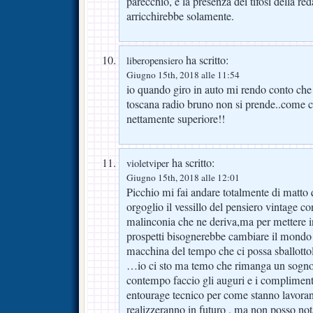
parecchio, e la presenza dei tifosi della re
arricchirebbe solamente.
ha scritto:
liberopensiero
Giugno 15th, 2018 alle 11:54
io quando giro in auto mi rendo conto che
toscana radio bruno non si prende..come c
nettamente superiore!!
ha scritto:
violetviper
Giugno 15th, 2018 alle 12:01
Picchio mi fai andare totalmente di matto 
orgoglio il vessillo del pensiero vintage con
malinconia che ne deriva,ma per mettere i
prospetti bisognerebbe cambiare il mondo 
macchina del tempo che ci possa sballottol
…io ci sto ma temo che rimanga un sogno
contempo faccio gli auguri e i complimenti
entourage tecnico per come stanno lavoran
realizzeranno in futuro , ma non posso no