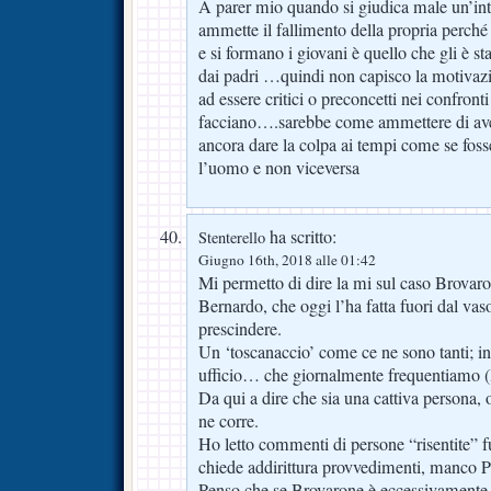
A parer mio quando si giudica male un’int
ammette il fallimento della propria perché 
e si formano i giovani è quello che gli è st
dai padri …quindi non capisco la motivazi
ad essere critici o preconcetti nei confront
facciano….sarebbe come ammettere di av
ancora dare la colpa ai tempi come se foss
l’uomo e non viceversa
ha scritto:
Stenterello
Giugno 16th, 2018 alle 01:42
Mi permetto di dire la mi sul caso Brovaro
Bernardo, che oggi l’ha fatta fuori dal va
prescindere.
Un ‘toscanaccio’ come ce ne sono tanti; i
ufficio… che giornalmente frequentiamo (
Da qui a dire che sia una cattiva persona, 
ne corre.
Ho letto commenti di persone “risentite” 
chiede addirittura provvedimenti, manco P
Penso che se Brovarone è eccessivamente 