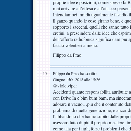
proprie idee e posizioni, come spesso fa 
mai arrivare all’offesa e all’attacco persona
Intendiamoci, mi dà ugualmente fastidio il
il ganzo quando le cose girano bene, è qu
sopporto i saccenti, quelli che sanno tutto lo
cretini, a prescindere dalle idee che espr
dell’offerta radiofonica significa dare più 
faccio volentieri a meno.
Filippo da Prao
ha scritto:
Filippo da Prao
Giugno 15th, 2018 alle 15:26
@violetviper
Accidenti quante responsabilità attribuite 
con Drive In e bim bum bam, ma sincera
adorare il vacuo…più che il contenuto delle
problema di quella generazione, e ancor di 
l’abbandono che hanno subito dalle proprie 
avessero fatto di più il proprio mestiere, in
come tata per i figli, forse i problemi che d