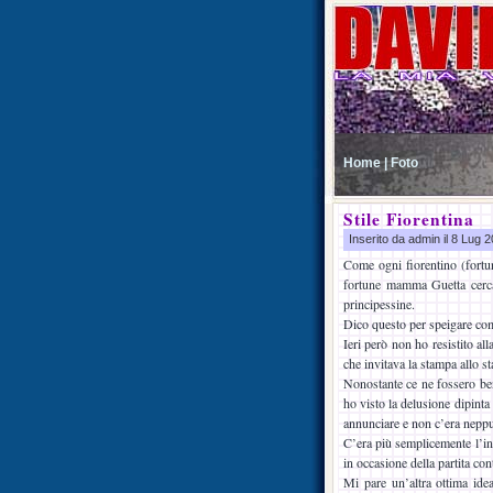
Home |
Foto
Stile Fiorentina
Inserito da admin il 8 Lug
Come ogni fiorentino (fortun
fortune mamma Guetta cerca d
principessine.
Dico questo per speigare come
Ieri però non ho resistito all
che invitava la stampa allo st
Nonostante ce ne fossero ben
ho visto la delusione dipinta 
annunciare e non c’era neppur
C’era più semplicemente l’ini
in occasione della partita con
Mi pare un’altra ottima idea