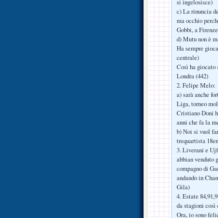
si ingelosisce)
c) La rinuncia de
ma occhio perchè
Gobbi, a Firenze,
d) Mutu non è ma
Ha sempre giocat
centrale)
Così ha giocato 
Londra (442)
2. Felipe Melo:
a) sarà anche fo
Liga, torneo mol
Cristiano Doni h
anni che fa la m
b) Noi si vuol f
trequartista 18e
3. Liverani e Ujf
abbian venduto gl
compagno di Gamb
andando in Champ
Gila)
4. Estate 84,91,
da stagioni cos
Ora, io sono feli