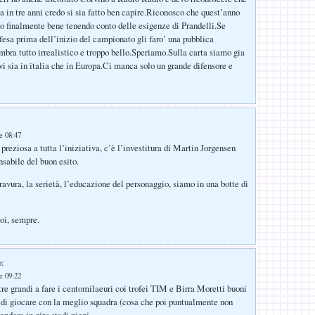
ta in tre anni credo si sia fatto ben capire.Riconosco che quest’anno
so finalmente bene tenendo conto delle esigenze di Prandelli.Se
fesa prima dell’inizio del campionato gli faro’ una pubblica
a tutto irrealistico e troppo bello.Speriamo.Sulla carta siamo gia
ivi sia in italia che in Europa.Ci manca solo un grande difensore e
le 08:47
preziosa a tutta l’iniziativa, c’è l’investitura di Martin Jorgensen
sabile del buon esito.
avura, la serietà, l’educazione del personaggio, siamo in una botte di
oi, sempre.
o:
le 09:22
tre grandi a fare i centomilaeuri coi trofei TIM e Birra Moretti buoni
ta di giocare con la meglio squadra (cosa che poi puntualmente non
ndere in giro stadi pieni.