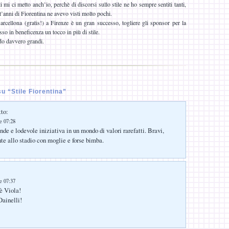
li mi ci metto anch’io, perchè di discorsi sullo stile ne ho sempre sentiti tanti,
ent’anni di Fiorentina ne avevo visti molto pochi.
Barcellona (gratis!) a Firenze è un gran successo, togliere gli sponsor per la
sso in beneficenza un tocco in più di stile.
do davvero grandi.
 “Stile Fiorentina”
tto:
le 07:28
nde e lodevole iniziativa in un mondo di valori rarefatti. Bravi,
nte allo stadio con moglie e forse bimba.
le 07:37
lè Viola!
 Dainelli!