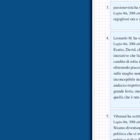
ha s
passioneviola
Luglio 8th, 2008 al
orgogliosi ora e
ha s
Leonardo M.
Luglio 8th, 2008 al
Esatto, David, ch
iniziative che f
cambio di rotta 
oltremodo piacer
sulle maglie non
inconcepibile ne
andazzo rispetto
grande festa, on
quella che è una
ha scrit
Vibennal
Luglio 8th, 2008 al
Stiamo diventand
politica che ci 
politica italica