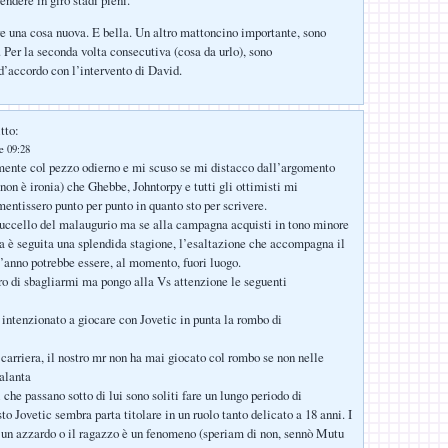
 una cosa nuova. E bella. Un altro mattoncino importante, sono
. Per la seconda volta consecutiva (cosa da urlo), sono
’accordo con l’intervento di David.
tto:
le 09:28
ente col pezzo odierno e mi scuso se mi distacco dall’argomento
non è ironia) che Ghebbe, Johntorpy e tutti gli ottimisti mi
mentissero punto per punto in quanto sto per scrivere.
’uccello del malaugurio ma se alla campagna acquisti in tono minore
sa è seguita una splendida stagione, l’esaltazione che accompagna il
’anno potrebbe essere, al momento, fuori luogo.
o di sbagliarmi ma pongo alla Vs attenzione le seguenti
e intenzionato a giocare con Jovetic in punta la rombo di
a carriera, il nostro mr non ha mai giocato col rombo se non nelle
talanta
i che passano sotto di lui sono soliti fare un lungo periodo di
o Jovetic sembra parta titolare in un ruolo tanto delicato a 18 anni. I
è un azzardo o il ragazzo è un fenomeno (speriam di non, sennò Mutu