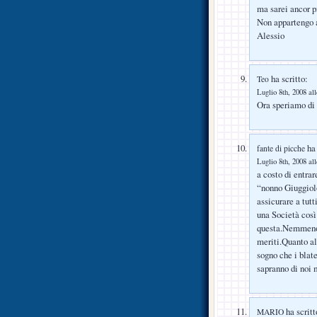
ma sarei ancor pi
Non appartengo a
Alessio
ha scritto:
Teo
Luglio 8th, 2008 al
Ora speriamo di 
ha 
fante di picche
Luglio 8th, 2008 al
a costo di entra
“nonno Giuggiolo
assicurare a tut
una Società cos
questa.Nemmeno 
meriti.Quanto al
sogno che i blate
sapranno di noi 
ha scritt
MARIO