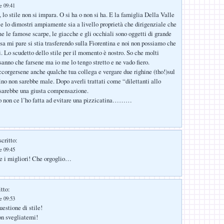
le 09:41
 lo stile non si impara. O si ha o non si ha. E la famiglia Della Valle
 e lo dimostri ampiamente sia a livello proprietà che dirigenziale che
e le famose scarpe, le giacche e gli occhiali sono oggetti di grande
osa mi pare si stia trasferendo sulla Fiorentina e noi non possiamo che
i. Lo scudetto dello stile per il momento è nostro. So che molti
sanno che farsene ma io me lo tengo stretto e ne vado fiero.
ccorgersene anche qualche tua collega e vergare due righine (tho!)sul
ino non sarebbe male. Dopo averli trattati come “dilettanti allo
 sarebbe una giusta compensazione.
o non ce l’ho fatta ad evitare una pizzicatina………
critto:
le 09:45
 i migliori! Che orgoglio…
tto:
le 09:53
stione di stile!
on svegliatemi!