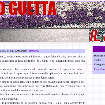
 2008 5:45 am. Categoria:
Fiorentina
.
Data inse
ato), anche questa estate mi faccio su e giù dalla Versilia, dove con alterne
martedì, 
i arginare le furie distruttrici di Cosimo e gli altalenanti umori delle due
Categoria
 sia impossibile rispondere alle domande e trovare il tempo per fare tutto.
Fiorentina
a tentazione di capire cosa ci fosse dietro il criptico e scarno comunicato viola
adio per non meglio precisate notizie della società.
 cinque di Radio Blu, sono andato di persona nella calura del Franchi e così
nei volti di tanti alla notizia che non c’era Della Valle, non c’erano acquisti da
e il plastico del nuovo centro sportivo.
zio di una nuova avventura, la Fondazione Fiorentina, che partirà il 30 luglio
tro il Barcellona.
, la prosecuzione di un percorso iniziato con il Viola Fair e accolto tra lo