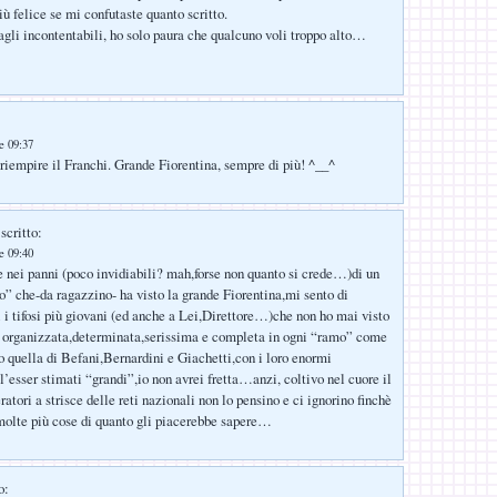
ù felice se mi confutaste quanto scritto.
gli incontentabili, ho solo paura che qualcuno voli troppo alto…
le 09:37
riempire il Franchi. Grande Fiorentina, sempre di più! ^__^
scritto:
le 09:40
re nei panni (poco invidiabili? mah,forse non quanto si crede…)di un
” che-da ragazzino- ha visto la grande Fiorentina,mi sento di
ti i tifosi più giovani (ed anche a Lei,Direttore…)che non ho mai visto
ì organizzata,determinata,serissima e completa in ogni “ramo” come
quella di Befani,Bernardini e Giachetti,con i loro enormi
l’esser stimati “grandi”,io non avrei fretta…anzi, coltivo nel cuore il
ratori a strisce delle reti nazionali non lo pensino e ci ignorino finchè
molte più cose di quanto gli piacerebbe sapere…
o: