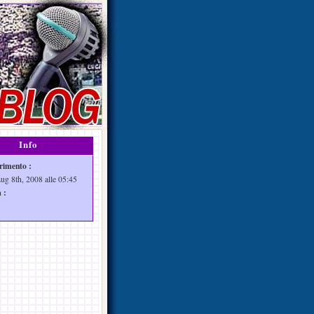
Info
rimento :
Lug 8th, 2008 alle 05:45
 :