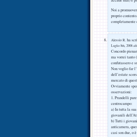
Noi a promuovere
proprio contento
completamente d
ha scri
Alessio R.
Luglio 8th, 2008 al
Concordo pienam
ma vorrei tanto (
confutassero e s
Non voglio far l
dell’estate scor
mercato di quest
Ovviamente sper
osservazioni:
1. Prandelli par
centrocampo:
a) In tutta la su
giovanili dell’A
b) Tutti i giovan
anticamera, quest
casi son due, o 