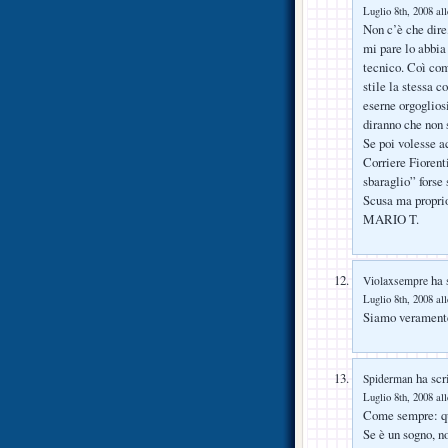
Luglio 8th, 2008 al
Non c’è che dire,
mi pare lo abbia
tecnico. Coì com
stile la stessa c
eserne orgoglios
diranno che non 
Se poi volesse a
Corriere Fiorent
sbaraglio” forse
Scusa ma propri
MARIO T.
ha s
Violaxsempre
Luglio 8th, 2008 al
Siamo veramente
ha scri
Spiderman
Luglio 8th, 2008 al
Come sempre: que
Se è un sogno, n