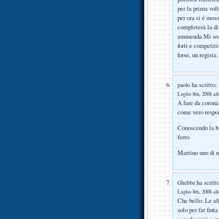
per la prima vol
per ora si é mos
completerà la di
ammenda.Mi sembr
forti e competit
forse, un regista.
ha scritto:
paolo
Luglio 8th, 2008 al
A fare da corona 
come vero respon
Conoscendo la br
ferro.
Martino uno di n
ha scritt
Ghebbe
Luglio 8th, 2008 al
Che bello. Le al
solo per far fin
accade mai) e pre