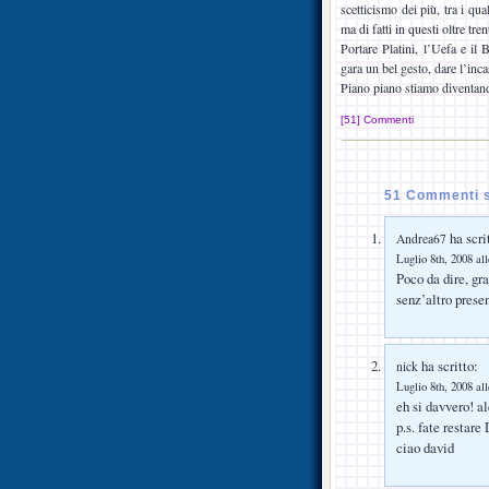
scetticismo dei più, tra i qua
ma di fatti in questi oltre tr
Portare Platini, l’Uefa e il 
gara un bel gesto, dare l’inca
Piano piano stiamo diventan
[51] Commenti
51 Commenti su
ha scri
Andrea67
Luglio 8th, 2008 al
Poco da dire, gra
senz’altro prese
ha scritto:
nick
Luglio 8th, 2008 al
eh si davvero! a
p.s. fate restare
ciao david