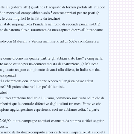
lle ali (esterni alti) giustifica l’acquisto di terzini portati all’attacco
 in mezzo al campo abbian solo 5 centrocampisti per tre posti (e
 le cose migliori le ha fatte da terzino)
i stato impiegato da Prandelli nel ruolo di seconda punta in 4312.
o da esterno alto o, raramente da mezzapunta dietro all’attaccante
solo con Malesani a Verona ma in seno ad un 532 e con Ranieri a
rte come dicono ma quante partite gli abbian visto fare? e cmq nella
to meno ostico per un centrocampista di costruzione, (a Maiorca
a giocato un gran campionato davanti alla difesa, in Italia son due
ezzapunta)
ar la champions con un ventenne o poco più regista basso ed un
nne? Mi paiono due ruoli un po’ delicatini…
alusi:
i unici trentenni titolari e l’ultimo, nemmeno sostituito nel ruolo di
erini quale centrale difensivo degli tulimi tre mesi.Pensavo che,
ions aggiungessimo esperienza, così ne abbiamo tolta. ( a parte
92,96,99,: tutte campagne acquisti osannate da stampa e tifosi seguite
ì così…
cissimo dello sforzo compiuto e per certi versi insperato dalla società