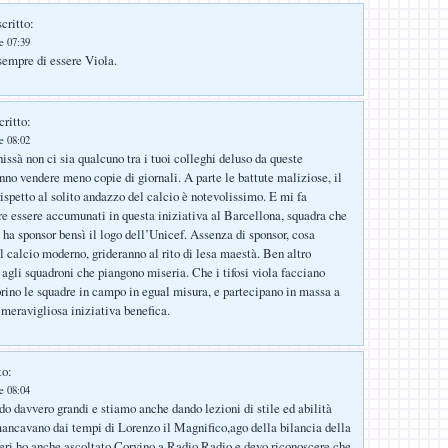
critto:
le 07:39
 sempre di essere Viola.
critto:
le 08:02
issà non ci sia qualcuno tra i tuoi colleghi deluso da queste
anno vendere meno copie di giornali. A parte le battute maliziose, il
rispetto al solito andazzo del calcio è notevolissimo. E mi fa
e essere accumunati in questa iniziativa al Barcellona, squadra che
 ha sponsor bensì il logo dell’Unicef. Assenza di sponsor, cosa
l calcio moderno, grideranno al rito di lesa maestà. Ben altro
 agli squadroni che piangono miseria. Che i tifosi viola facciano
orino le squadre in campo in egual misura, e partecipano in massa a
 meravigliosa iniziativa benefica.
to:
le 08:04
o davvero grandi e stiamo anche dando lezioni di stile ed abilità
mancavano dai tempi di Lorenzo il Magnifico,ago della bilancia della
.Ieri ho anche ascoltato Corvino a Radio Radio e devo riconoscere che