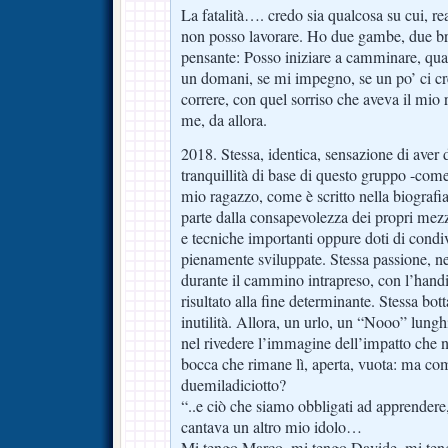
La fatalità…. credo sia qualcosa su cui, r
non posso lavorare. Ho due gambe, due bra
pensante: Posso iniziare a camminare, qua
un domani, se mi impegno, se un po’ ci cre
correre, con quel sorriso che aveva il mio 
me, da allora.
2018. Stessa, identica, sensazione di aver d
tranquillità di base di questo gruppo -come
mio ragazzo, come è scritto nella biograf
parte dalla consapevolezza dei propri mezzi
e tecniche importanti oppure doti di condi
pienamente sviluppate. Stessa passione, ne
durante il cammino intrapreso, con l’handi
risultato alla fine determinante. Stessa bott
inutilità. Allora, un urlo, un “Nooo” lungh
nel rivedere l’immagine dell’impatto che 
bocca che rimane lì, aperta, vuota: ma c
duemiladiciotto?
“..e ciò che siamo obbligati ad apprendere
cantava un altro mio idolo…