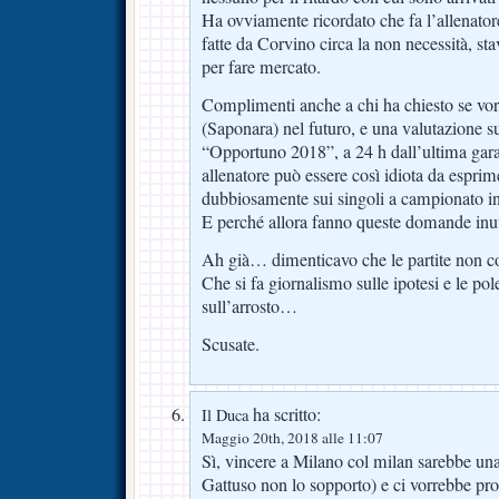
Ha ovviamente ricordato che fa l’allenatore
fatte da Corvino circa la non necessità, st
per fare mercato.
Complimenti anche a chi ha chiesto se vorr
(Saponara) nel futuro, e una valutazione s
“Opportuno 2018”, a 24 h dall’ultima gar
allenatore può essere così idiota da espri
dubbiosamente sui singoli a campionato i
E perché allora fanno queste domande inut
Ah già… dimenticavo che le partite non c
Che si fa giornalismo sulle ipotesi e le p
sull’arrosto…
Scusate.
ha scritto:
Il Duca
Maggio 20th, 2018 alle 11:07
Sì, vincere a Milano col milan sarebbe un
Gattuso non lo sopporto) e ci vorrebbe pro