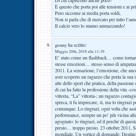
Di cui capiscono anche poco!
È questo che porta poi alle tensioni e ai pr
Pero siccome ai media porta soldi,
Non si parla che di mercato per tutto l’ann
Il calcio vero lo stanno amnazzando!
ha scritto:
gionny
Maggio 20th, 2018 alle 11:39
E’ stato come un flashback… come tornare
stesse emozioni… stesso senso di amputaz
2011. La sensazione, l’emozione, che an
aver scoperto un ragazzo che porta la sua n
alte dello sport che pratica, della passione
di cui ha fatto la professione della vita -co
vittoria, “La” vittoria-; un ragazzo contagi
spreca, ti fa imprecare, sì, ma lo ringrazi 
comunque. Lo ringrazi, ogni volta che assi
performance, sempre un po’ più vicina alla 
agognato: lo ringrazi, ed il perché di quest
presto… troppo presto. 23 ottobre 2011, Se
mondiale. Un vortice di domande: Destin