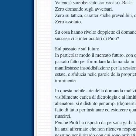
Valencić sarebbe stato convocato). Basta.
Zero domande sugli avversari.
Zero su tattica, caratteristiche prevedibili,
Zero assoluto.
Su cosa hanno rivolto doppiette di domand
successivi 5 interlocutori di Pioli?
Sul passato e sul futuro.
In particolar modo il mercato futuro, con 
passato fatto per formulare la domanda in 
manifestasse insoddisfazione per la sessione
estate, e sfiducia nelle parole della proprie
imminente.
In questa nobile arte della domanda malizi
visibilmente carica di dietrologia e ai limit
allenatore, si è distinto per ampi (de)merit
fatto di tutto per insinuare ed estorcere qu
riuscirci.
Perché Pioli ha risposto da persona garbat
ha anzi affermato che non riteneva respons
nessuno per il ritardo con cui sono arrivati 