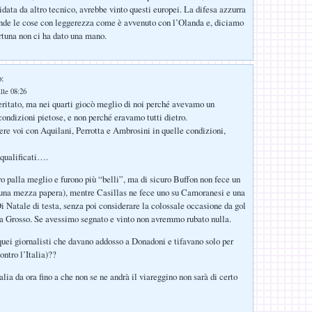
idata da altro tecnico, avrebbe vinto questi europei. La difesa azzurra
ende le cose con leggerezza come è avvenuto con l’Olanda e, diciamo
ortuna non ci ha dato una mano.
o:
lle 08:26
itato, ma nei quarti giocò meglio di noi perché avevamo un
ondizioni pietose, e non perché eravamo tutti dietro.
ere voi con Aquilani, Perrotta e Ambrosini in quelle condizioni,
squalificati….
ro palla meglio e furono più “belli”, ma di sicuro Buffon non fece un
 una mezza papera), mentre Casillas ne fece uno su Camoranesi e una
Di Natale di testa, senza poi considerare la colossale occasione da gol
a Grosso. Se avessimo segnato e vinto non avremmo rubato nulla.
quei giornalisti che davano addosso a Donadoni e tifavano solo per
ontro l’Italia)??
lia da ora fino a che non se ne andrà il viareggino non sarà di certo