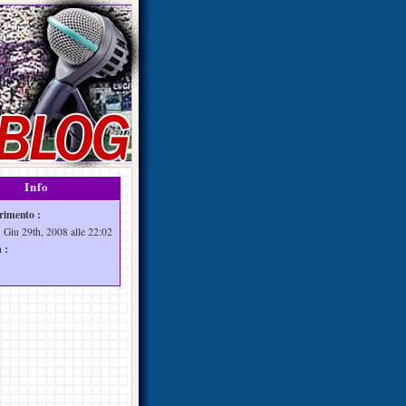
Info
rimento :
 Giu 29th, 2008 alle 22:02
 :