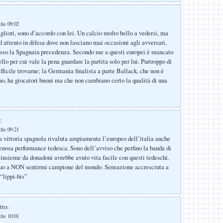
lle 09:02
gliori, sono d’accordo con lei. Un calcio molto bello a vedersi, ma
d attento in difesa dove non lasciano mai occasioni agli avversari,
sso la Spagnain precedenza. Secondo me a questi europei è mancato
lo per cui vale la pena guardare la partita solo per lui. Purtroppo di
fficile trovarne; la Germania finalista a parte Ballack, che non è
o, ha giocatori buoni ma che non cambiano certo la qualità di una
:
lle 09:21
 vittoria spagnola rivaluta ampiamente l’europeo dell’italia anche
penosa performance tedesca. Sono dell’avviso che perfino la banda di
 insieme da donadoni avrebbe avuto vita facile con questi tedeschi.
nuo a NON sentirmi campione del mondo. Sensazione accresciuta a
“lippi-bis”
tto:
lle 10:01