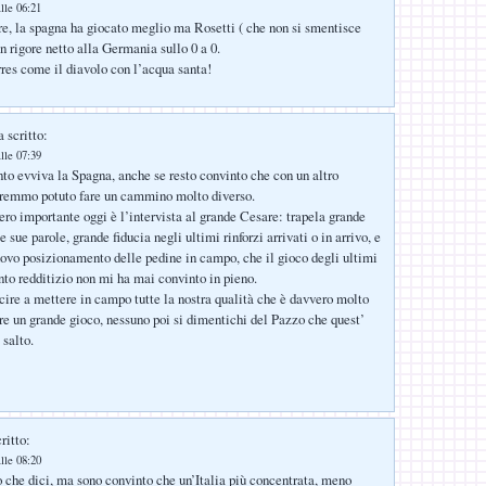
lle 06:21
, la spagna ha giocato meglio ma Rosetti ( che non si smentisce
n rigore netto alla Germania sullo 0 a 0.
rres come il diavolo con l’acqua santa!
 scritto:
lle 07:39
to evviva la Spagna, anche se resto convinto che con un altro
vremmo potuto fare un cammino molto diverso.
ro importante oggi è l’intervista al grande Cesare: trapela grande
 sue parole, grande fiducia negli ultimi rinforzi arrivati o in arrivo, e
ovo posizionamento delle pedine in campo, che il gioco degli ultimi
nto redditizio non mi ha mai convinto in pieno.
cire a mettere in campo tutte la nostra qualità che è davvero molto
fare un grande gioco, nessuno poi si dimentichi del Pazzo che quest’
 salto.
ritto:
lle 08:20
o che dici, ma sono convinto che un’Italia più concentrata, meno