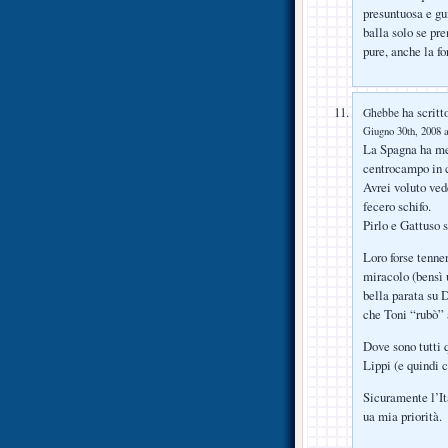
presuntuosa e gu
balla solo se pr
pure, anche la f
ha scritt
Ghebbe
Giugno 30th, 2008 a
La Spagna ha mer
centrocampo in c
Avrei voluto ved
fecero schifo.
Pirlo e Gattuso 
Loro forse tenne
miracolo (bensì
bella parata su 
che Toni “rubò” 
Dove sono tutti 
Lippi (e quindi c
Sicuramente l’Ita
ua mia priorità.