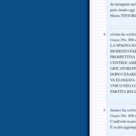
da inzuppare nel
parti dando oggi
Mario TINTOR
ha scritto
cristian
Giugno 29th, 2008 a
LA SPAGNA H
MODESTO PAR
PROSPETTIVA
CENTROCAMPO
GIOCATORI.P
DOPO CESAR
VA ELOGIATA I
UNICO NEO I
PARTITA BEL
ha scritt
Sindaco
Giugno 29th, 2008 a
Condivido in pi
E in più aggiungo