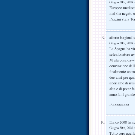
Giugno 30th, 2008 a
Europeo mediocre
mai) ha negato u
Pazzini sta a To
ha
alberto bargioni
Giugno 30th, 2008 a
La Spagna ha vin
selezionatore a
M ala cosa davve
convinzione dalle
finalmente un nu
due anni per qua
Speriamo di rius
alta e di poter 
anno fa il grande
Forzaaaaaaa
ha sc
Enrico 2008
Giugno 30th, 2008 a
Tutto vero quell