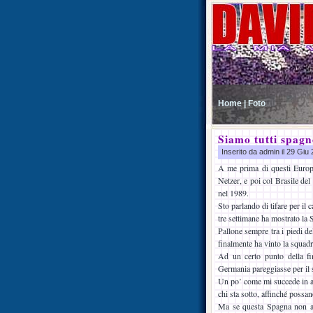
Home |
Foto
Siamo tutti spagn
Inserito da admin il 29 Gi
A me prima di questi Europe
Netzer, e poi col Brasile del
nel 1989.
Sto parlando di tifare per il 
tre settimane ha mostrato la
Pallone sempre tra i piedi de
finalmente ha vinto la squadr
Ad un certo punto della fi
Germania pareggiasse per il 
Un po’ come mi succede in al
chi sta sotto, affinché possan
Ma se questa Spagna non ave