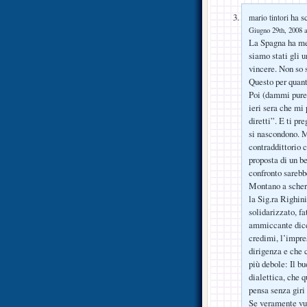
ha sc
mario tintori
Giugno 29th, 2008 a
La Spagna ha mer
siamo stati gli 
vincere. Non so 
Questo per quant
Poi (dammi pure 
ieri sera che mi 
diretti”. E ti pr
si nascondono. M
contraddittorio 
proposta di un be
confronto sarebb
Montano a scher
la Sig.ra Righini
solidarizzato, fa
ammiccante dicen
credimi, l’impre
dirigenza e che 
più debole: Il b
dialettica, che 
pensa senza giri
Se veramente vuo