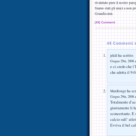
rivalutato pure il nostro pare
Siamo stati gli unici a non p
Grandissimi.
[49] Commenti
49 Commenti s
ha scritto:
jekill
Giugno 29th, 2008 a
e ci credo che l
che adotta il 9-0
ha scr
MaxRouge
Giugno 29th, 2008 a
Totalmente d’acc
giustamente li ha
sconcertante. E s
calcio sull’ atl
Evviva il bel cal