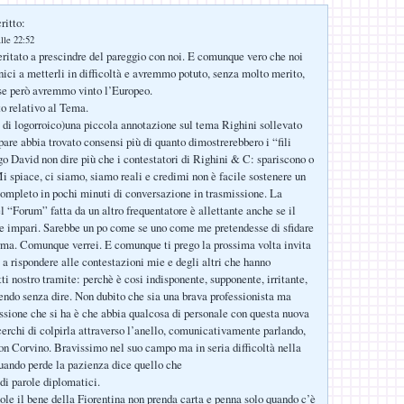
ritto:
lle 22:52
itato a prescindre del pareggio con noi. E comunque vero che noi
unici a metterli in difficoltà e avremmo potuto, senza molto merito,
se però avremmo vinto l’Europeo.
o relativo al Tema.
di logorroico)una piccola annotazione sul tema Righini sollevato
pare abbia trovato consensi più di quanto dimostrerebbero i “fili
ego David non dire più che i contestatori di Righini & C: spariscono o
i spiace, ci siamo, siamo reali e credimi non è facile sostenere un
completo in pochi minuti di conversazione in trasmissione. La
l “Forum” fatta da un altro frequentatore è allettante anche se il
e impari. Sarebbe un po come se uno come me pretendesse di sfidare
ma. Comunque verrei. E comunque ti prego la prossima volta invita
 a rispondere alle contestazioni mie e degli altri che hanno
tti nostro tramite: perchè è cosi indisponente, supponente, irritante,
do senza dire. Non dubito che sia una brava professionista ma
ssione che si ha è che abbia qualcosa di personale con questa nuova
cerchi di colpirla attraverso l’anello, comunicativamente parlando,
uon Corvino. Bravissimo nel suo campo ma in seria difficoltà nella
quando perde la pazienza dice quello che
 di parole diplomatici.
le il bene della Fiorentina non prenda carta e penna solo quando c’è