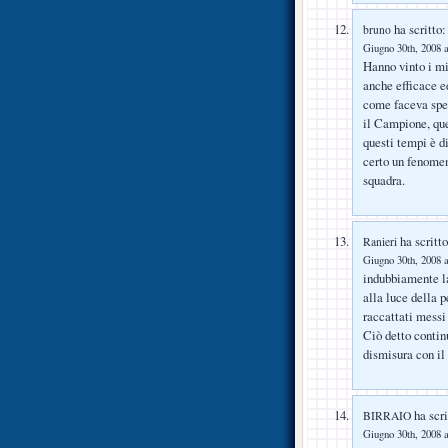
ha scritto:
bruno
Giugno 30th, 2008 a
Hanno vinto i mi
anche efficace e
come faceva spe
il Campione, quel
questi tempi è di
certo un fenomen
squadra.
ha scritto
Ranieri
Giugno 30th, 2008 a
indubbiamente la
alla luce della 
raccattati messi
Ciò detto conti
dismisura con il 
ha scri
BIRRAIO
Giugno 30th, 2008 a