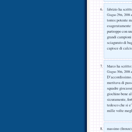
ha scritt
fabrizio
Giugno 29th, 2008 a
torres:potente 
esageratamente t
purtroppo con un
grandi campioni 
sciagurato di bag
capisce di calcio
ha scritto:
Marco
Giugno 30th, 2008 a
D’accordissimo. 
meritava di passa
squadre giocasse
giochino bene al
sicuramente, for
tedesco che si e
mille volte megl
massimo (firenze)