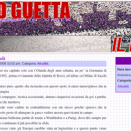
oli
u 2008 10:02 pm. Categoria:
Attualità
.
Data inse
i era capitato solo con l’Olanda degli anni settanta, un po’ la Germania di
domenica,
 1982, prima ovviamente della tripletta di Rossi, ed infine col Milan di Sacchi
Categoria
calcio puro, quello che riconcilia con questo sport, il calcio meraviglioso che in
Attualità
 Spagna.
l compagno, tecnica eccezionale, almeno cinque/sei occasioni da gol a partita:
a che meritava.
nale sono caduto in contraddizione con me stesso perché speravo che la
solo gusto di allungare la gara e vedere ancora quei ricami in campo.
cune bellisime partite di tennis a Wimbledon o a Parigi, dove tifo sempre per
o continuare il più possibile la sfida.
sse vinto gli Europei sarebbe stata un’ingiustizia e a questo punto viene