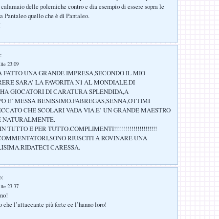
 calamaio delle polemiche contro e dia esempio di essere sopra le
 a Pantaleo quello che è di Pantaleo.
I
:
lle 23:09
A FATTO UNA GRANDE IMPRESA,SECONDO IL MIO
ERE SARA’ LA FAVORITA N1 AL MONDIALE.DI
 HA GIOCATORI DI CARATURA SPLENDIDA,A
 E’ MESSA BENISSIMO.FABREGAS,SENNA,OTTIMI
ECCATO CHE SCOLARI VADA VIA.E’ UN GRANDE MAESTRO
E NATURALMENTE.
N TUTTO E PER TUTTO.COMPLIMENTI!!!!!!!!!!!!!!!!!!!!!!
 COMMENTATORI,SONO RIUSCITI A ROVINARE UNA
LISIMA.RIDATECI CARESSA.
o:
lle 23:37
eno!
 che l’attaccante più forte ce l’hanno loro!