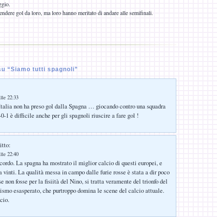
ggio.
rendere gol da loro, ma loro hanno meritato di andare alle semifinali.
u “Siamo tutti spagnoli”
lle 22:33
’Italia non ha preso gol dalla Spagna … giocando contro una squadra
-0-1 è difficile anche per gli spagnoli riuscire a fare gol !
itto:
lle 22:40
ordo. La spagna ha mostrato il miglior calcio di questi europei, e
 vinti. La qualità messa in campo dalle furie rosse è stata a dir poco
e non fosse per la fisiità del Nino, si tratta veramente del trionfo del
etismo esasperato, che purtroppo domina le scene del calcio attuale.
cio.