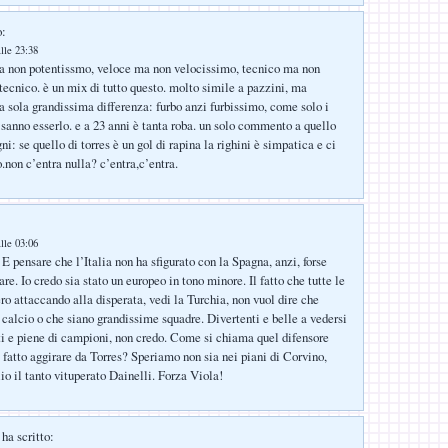
o:
lle 23:38
ma non potentissmo, veloce ma non velocissimo, tecnico ma non
ecnico. è un mix di tutto questo. molto simile a pazzini, ma
a sola grandissima differenza: furbo anzi furbissimo, come solo i
sanno esserlo. e a 23 anni è tanta roba. un solo commento a quello
ni: se quello di torres è un gol di rapina la righini è simpatica e ci
.non c’entra nulla? c’entra,c’entra.
lle 03:06
E pensare che l’Italia non ha sfigurato con la Spagna, anzi, forse
re. Io credo sia stato un europeo in tono minore. Il fatto che tutte le
ro attaccando alla disperata, vedi la Turchia, non vuol dire che
 calcio o che siano grandissime squadre. Divertenti e belle a vedersi
ti e piene di campioni, non credo. Come si chiama quel difensore
’ fatto aggirare da Torres? Speriamo non sia nei piani di Corvino,
io il tanto vituperato Dainelli. Forza Viola!
ha scritto: