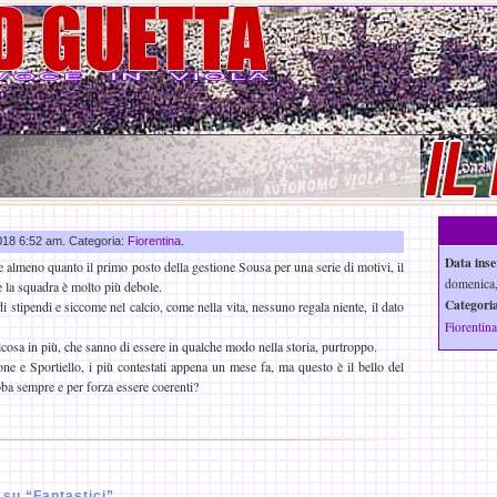
2018 6:52 am. Categoria:
Fiorentina
.
Data inse
ale almeno quanto il primo posto della gestione Sousa per una serie di motivi, il
domenica,
e la squadra è molto più debole.
Categoria
di stipendi e siccome nel calcio, come nella vita, nessuno regala niente, il dato
Fiorentina
cosa in più, che sanno di essere in qualche modo nella storia, purtroppo.
one e Sportiello, i più contestati appena un mese fa, ma questo è il bello del
ebba sempre e per forza essere coerenti?
su “Fantastici”