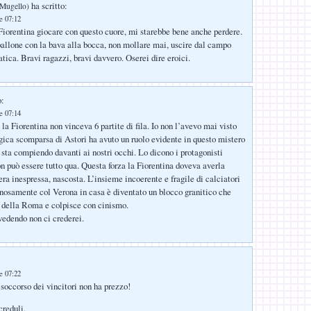
ha scritto:
 Mugello)
le 07:12
iorentina giocare con questo cuore, mi starebbe bene anche perdere.
pallone con la bava alla bocca, non mollare mai, uscire dal campo
atica. Bravi ragazzi, bravi davvero. Oserei dire eroici.
o:
le 07:14
la Fiorentina non vinceva 6 partite di fila. Io non l’avevo mai visto
gica scomparsa di Astori ha avuto un ruolo evidente in questo mistero
i sta compiendo davanti ai nostri occhi. Lo dicono i protagonisti
on può essere tutto qua. Questa forza la Fiorentina doveva averla
era inespressa, nascosta. L’insieme incoerente e fragile di calciatori
nosamente col Verona in casa è diventato un blocco granitico che
ia della Roma e colpisce con cinismo.
 vedendo non ci crederei.
le 07:22
 soccorso dei vincitori non ha prezzo!
creduli.