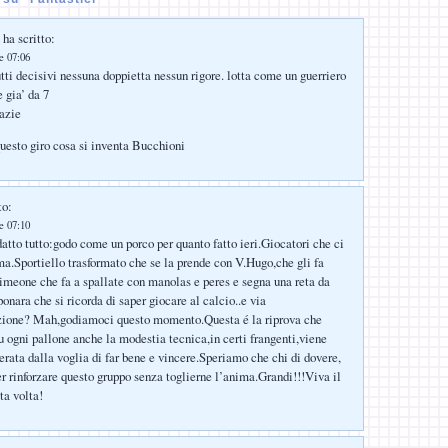
ha scritto:
le 07:06
tti decisivi nessuna doppietta nessun rigore. lotta come un guerriero
 gia’ da 7
razie
questo giro cosa si inventa Bucchioni
to:
le 07:10
atto tutto:godo come un porco per quanto fatto ieri.Giocatori che ci
a.Sportiello trasformato che se la prende con V.Hugo,che gli fa
Simeone che fa a spallate con manolas e peres e segna una reta da
onara che si ricorda di saper giocare al calcio..e via
zione? Mah,godiamoci questo momento.Questa é la riprova che
su ogni pallone anche la modestia tecnica,in certi frangenti,viene
ata dalla voglia di far bene e vincere.Speriamo che chi di dovere,
per rinforzare questo gruppo senza toglierne l’anima.Grandi!!!Viva il
ta volta!