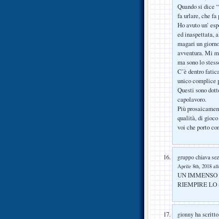
Quando si dice “
fa urlare, che fa
Ho avuto un’ espe
ed inaspettata, a
magari un giorno 
avventura. Mi m
ma sono lo stess
C’è dentro fatica
unico complice p
Questi sono dotto
capolavoro.
Più prosaicament
qualità, di gioco
voi che porto con
gruppo chiava se
Aprile 8th, 2018 al
UN IMMENSO 
RIEMPIRE LO
ha scritto
gionny