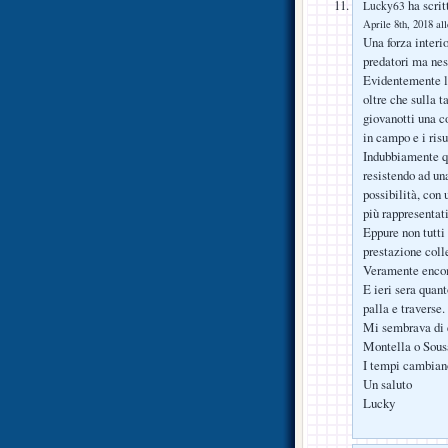
ha scrit
Lucky63
Aprile 8th, 2018 al
Una forza interi
predatori ma nes
Evidentemente la
oltre che sulla t
giovanotti una c
in campo e i risu
Indubbiamente qu
resistendo ad u
possibilità, con
più rappresentati
Eppure non tutti
prestazione coll
Veramente encom
E ieri sera quan
palla e traverse
Mi sembrava di e
Montella o Sousa
I tempi cambia
Un saluto
Lucky