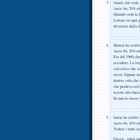
Gianni (dal verde
Aprile 8th, 2018 al
Quando vedo la F
Lottare su ogni 
devastati dalla f
ha scritt
Shimon
Aprile 8th, 2018 al
Era dal 1960 che 
accadere. La tra
calcistico che s
stessi. Eppure n
dentro, solo che 
che perdeva rovi
resiste alla fur
Se non lo stessi
ha scritto:
balzac
Aprile 8th, 2018 al
Vedere i tanti in
Grazie , tifosi in