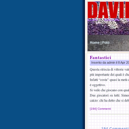
Home |
Foto
Fantastici
Inserito da admin il 8 Apr 
Questa striscia di vittorie v
più importante dei quali è ch
Infatti “costa” quasi la metà 
è oggettivo.
Si vede che giocano con qual
Due giocatori su tutti: Sime
calcio: chi ha detto che si d
[194] Commenti
194 Commenti 