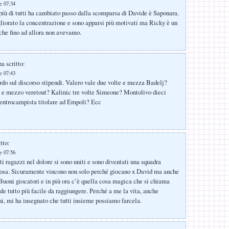
le 07:34
 più di tutti ha cambiato passo dalla scomparsa di Davide è Saponara.
iorato la concentrazione e sono apparsi più motivati ma Ricky è un
 che fino ad allora non avevamo.
a scritto:
le 07:43
do sul discorso stipendi. Valero vale due volte e mezza Badelj?
e e mezzo veretout? Kalinic tre volte Simeone? Montolivo dieci
centrocampista titolare ad Empoli? Ecc
tto:
le 07:56
i ragazzi nel dolore si sono uniti e sono diventati una squadra
iosa. Sicuramente vincono non solo perché giocano x David ma anche
Buoni giocatori e in più ora c’è quella cosa magica che si chiama
de tutto più facile da raggiungere. Perché a me la vita, anche
ni, mi ha insegnato che tutti insieme possiamo farcela.