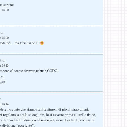
a scritto:
le 08:00
to:
le 08:00
edatori…ma forse un po si!
tto:
le 08:13
imeone e’ scarso davvero,uahuah,GODO.
ce.
mpre
:
le 08:14
deremo conto che siamo stati testimoni di giorni straordinari.
i regalano, a chi li sa cogliere, lo si avverte prima a livello fisico,
 silenzio e solitudine, come una rivelazione. Più tardi, avviene la
ndivisione “cosciente”.