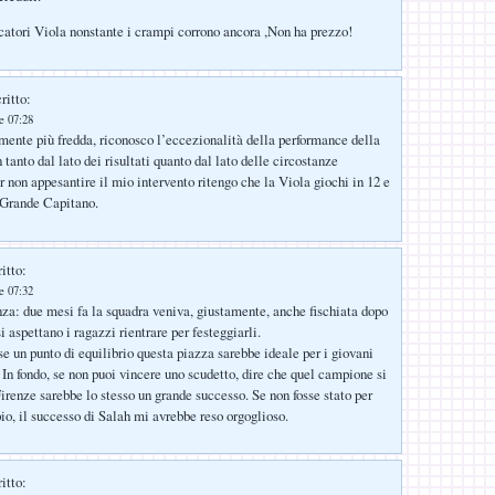
catori Viola nonstante i crampi corrono ancora ,Non ha prezzo!
ritto:
le 07:28
mente più fredda, riconosco l’eccezionalità della performance della
 tanto dal lato dei risultati quanto dal lato delle circostanze
r non appesantire il mio intervento ritengo che la Viola giochi in 12 e
o Grande Capitano.
itto:
le 07:32
za: due mesi fa la squadra veniva, giustamente, anche fischiata dopo
i aspettano i ragazzi rientrare per festeggiarli.
se un punto di equilibrio questa piazza sarebbe ideale per i giovani
 In fondo, se non puoi vincere uno scudetto, dire che quel campione si
Firenze sarebbe lo stesso un grande successo. Se non fosse stato per
o, il successo di Salah mi avrebbe reso orgoglioso.
itto: