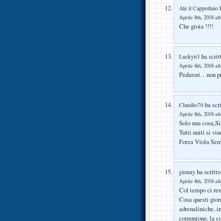
h
Ale il Cappottaio
Aprile 8th, 2018 al
Che gioia !!!!
ha scrit
Lucky63
Aprile 8th, 2018 al
Pedatori…non pr
ha scri
Claudio70
Aprile 8th, 2018 al
Solo una cosa,S
Tutti uniti si vin
Forza Viola Se
ha scritto
gionny
Aprile 8th, 2018 al
Col tempo ci ren
Cosa questi giorn
adrenaliniche, in
comunione, la co