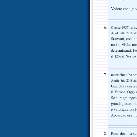
Vedere che i gio
ha sc
Classe 1937
Aprile 8th, 2018 al
Stamani, con la 
nostra Viola, non
determinanti. Pe
il 12’è il Nostr
ha scr
maraschino
Aprile 8th, 2018 al
Guarda la coeren
il Verona. Oggi s
Se si raggiunges
grandi giocatori.
è valorizzato a 
Abbas, ad esempi
ha scr
Pacco dono