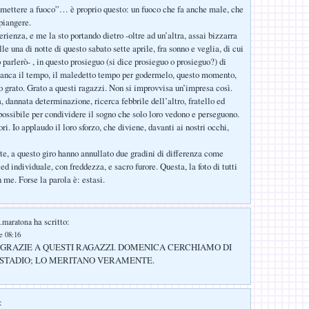
mettere a fuoco”… è proprio questo: un fuoco che fa anche male, che
 piangere.
rienza, e me la sto portando dietro -oltre ad un’altra, assai bizzarra
lle una di notte di questo sabato sette aprile, fra sonno e veglia, di cui
parlerò- , in questo prosieguo (si dice prosieguo o prosieguo?) di
anca il tempo, il maledetto tempo per godermelo, questo momento,
o grato. Grato a questi ragazzi. Non si improvvisa un’impresa così.
, dannata determinazione, ricerca febbrile dell’altro, fratello ed
ossibile per condividere il sogno che solo loro vedono e perseguono.
ri. Io applaudo il loro sforzo, che diviene, davanti ai nostri occhi,
e, a questo giro hanno annullato due gradini di differenza come
 ed individuale, con freddezza, e sacro furore. Questa, la foto di tutti
 me. Forse la parola è: estasi.
ha scritto:
z.maratona
le 08:16
GRAZIE A QUESTI RAGAZZI. DOMENICA CERCHIAMO DI
 STADIO; LO MERITANO VERAMENTE.
: