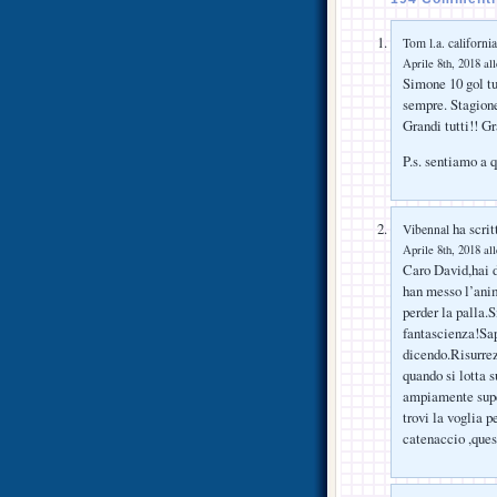
Tom l.a. california
Aprile 8th, 2018 al
Simone 10 gol tu
sempre. Stagione
Grandi tutti!! G
P.s. sentiamo a 
ha scrit
Vibennal
Aprile 8th, 2018 al
Caro David,hai d
han messo l’anim
perder la palla.
fantascienza!Sap
dicendo.Risurre
quando si lotta 
ampiamente super
trovi la voglia 
catenaccio ,ques