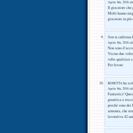
Aprile 8th, 2018 al
Il giocatore che
Molti hanno migl
giocatore in più
h
Tom la california
Aprile 8th, 2018 al
Non sono d’accor
Vicino due volt
volte qualsiasi 
Per favore
ha scri
ROSETTA
Aprile 8th, 2018 al
Fantastici! Quest
granitica e rocc
perché sono dei 
armonia, che ren
lavorativa 42 an