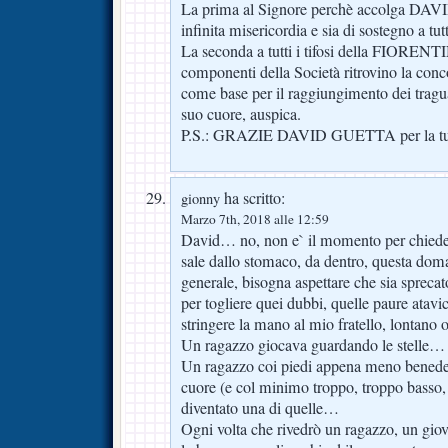
La prima al Signore perchè accolga DAVI
infinita misericordia e sia di sostegno a tutt
La seconda a tutti i tifosi della FIORENT
componenti della Società ritrovino la conc
come base per il raggiungimento dei tragu
suo cuore, auspica.
P.S.: GRAZIE DAVID GUETTA per la tua 
ha scritto:
gionny
Marzo 7th, 2018 alle 12:59
David… no, non e` il momento per chieder
sale dallo stomaco, da dentro, questa dom
generale, bisogna aspettare che sia sprecat
per togliere quei dubbi, quelle paure atav
stringere la mano al mio fratello, lontano 
Un ragazzo giocava guardando le stelle…
Un ragazzo coi piedi appena meno benedett
cuore (e col minimo troppo, troppo basso,
diventato una di quelle…
Ogni volta che rivedrò un ragazzo, un gio