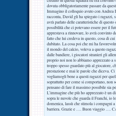
creduto in questa squadra ed era convinto c
dovuta obbligatoriamente passare da quest
Immagino il colloquio avuto con Andrea D
racconta, David gli ha spiegato i ragazzi, 
avrà parlato delle caratteristiche di questo 
possibilità che ci potevano essere per il f
apprestava a rinnovare, lo avrà convinto de
fatto che lui credeva in questo, cosa di c
dubitato. La cosa poi che mi ha favorevolm
il mondo del calcio, voleva a questo ragazz
dalle bandiere, i giocatori stranieri gli alle
proprio noi non lo abbiamo apprezzato a s
troppo spesso guardato più al giocatore, c
prestazione e mai le parole che diceva. C
vogliamogli bene a questi ragazzi per que
soprattutto per come si comportano, non 
pensano di fare il massimo possibile sia pe
L’immagine che più ho apprezzato è un di
sopra le nuvole che guarda il Franchi, io l
domenica, lassù che stimola i compagni a 
barriera. Grazie e …. Buon viaggio …