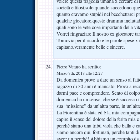
volere questa tragedia umana x cercare di ri
società e tifosi,solo quando succedono que
quanto eravamo stupidi nel becchettarci p
qualche giocatore,questo dramma ineluttabi
quali sono le vete cose importanti della vit
Vorrei ringraziare Il nostro ex giocatore ta
Tomovic per il ricordo e le parole spese x i
capitano,veramente belle e sincere.
ha scritto:
Pietro Vuturo
Marzo 7th, 2018 alle 12:27
Da domenica provo a dare un senso al fatt
ragazzo di 30 anni è mancato. Provo a recep
darmi pace e comprendere. Sento di colpo 
domenica ha un senso, che se è successo il
sua “missione” da un’altra parte, in un’altra
La Fiorentina è stata ed è la mia compagna
capire il senso del dolore della ferita mia e 
perchè siamo una tribù viola che balla e c
siamo ancora qui, fortunati, perchè tanti d
avere un perchè! Abbiamo un compito da sv