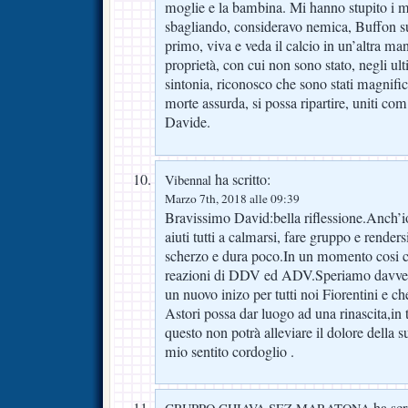
moglie e la bambina. Mi hanno stupito i m
sbagliando, consideravo nemica, Buffon su 
primo, viva e veda il calcio in un’altra ma
proprietà, con cui non sono stato, negli ul
sintonia, riconosco che sono stati magnifi
morte assurda, si possa ripartire, uniti c
Davide.
ha scritto:
Vibennal
Marzo 7th, 2018 alle 09:39
Bravissimo David:bella riflessione.Anch’i
aiuti tutti a calmarsi, fare gruppo e render
scherzo e dura poco.In un momento cosi c
reazioni di DDV ed ADV.Speriamo davver
un nuovo inizo per tutti noi Fiorentini e ch
Astori possa dar luogo ad una rinascita,in t
questo non potrà alleviare il dolore della s
mio sentito cordoglio .