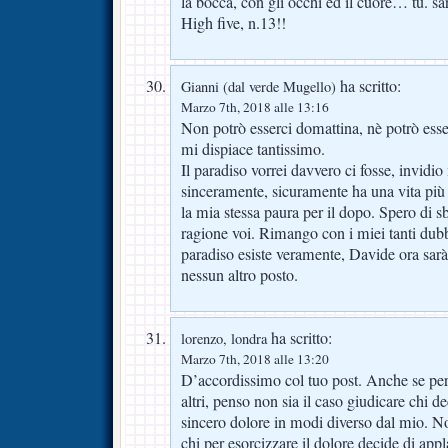
la bocca, con gli occhi ed il cuore… tu. sara
High five, n.13!!
ha scritto:
Gianni (dal verde Mugello)
Marzo 7th, 2018 alle 13:16
Non potrò esserci domattina, nè potrò esse
mi dispiace tantissimo.
Il paradiso vorrei davvero ci fosse, invidio
sinceramente, sicuramente ha una vita più
la mia stessa paura per il dopo. Spero di s
ragione voi. Rimango con i miei tanti dubb
paradiso esiste veramente, Davide ora sarà
nessun altro posto.
ha scritto:
lorenzo, londra
Marzo 7th, 2018 alle 13:20
D’accordissimo col tuo post. Anche se p
altri, penso non sia il caso giudicare chi d
sincero dolore in modi diverso dal mio. N
chi per esorcizzare il dolore decide di appl