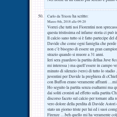
ha scritto:
Carlo da Trieste
Marzo 8th, 2018 alle 09:20
Vorrei che tutti noi Fiorentini non sprecas
questa tristissima ed infame storia ci può
Il calcio sano tutto si è fatto partecipe del 
Davide che come ogni famiglia che perde 
non c’è bisogno di essere un gran campione
strazio quando si muore a 31 anni.
Ieri sera guardavo la partita dellaa Juve 
mi interessa ) ma quell’essere in campo ve
minuto di silenzio (vero) di tutto lo stadio …
juventini per Davide la preghiera di cChiel
con Buffon erano veramente affranti …mi 
Ho seguito la partita senza esaltarmi ma qu
dai soliti cronisti ad effetto sulla partita C
discorso faceto sul calcio per tornare alla r
vero dolore della perdita di Davide Astori
stato un giorno triste per lui ed i suoi co
Firenze …beh quello mi ha veramente col