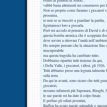
Penso ai genitori di Astori..
vabbè basta altrimenti mi commuovo per l
Non so proprio come faranno i giocatori v
prossima,
io non so se riuscirò a guardare la partita,
figuriamoci loro a giocarla.
Però mi accodo al pensiero di David e di mo
questa bomba atomica che è scoppiata do
deve servire a ritrovare l’unità nell’ambien
Ho sempre pensato che la situazione fino 
irrecuperabile
ma questa tragedia ha cambiato tutto.
Dobbiamo ripartire tutti insieme da qui,
i Della Valle, i giocatori, i tifosi, gli 1926.
Tutti abbiamo preso una legnata talmente fo
sulla terra.
Da qui in avanti, sono sicuro che tutti gua
giocatori,
nessuno infamerà più Saponara, Biraghi,
le sue parole mi ha dato il colpo finale.
E perfino gli odiati juventini,
Buffon ha avuto parole splendide e sincere