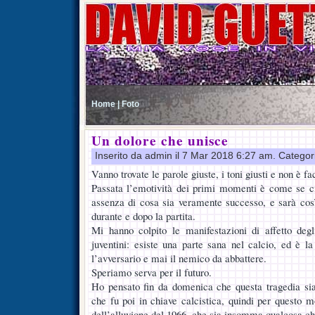
Home |
Foto
Un dolore che unisce
Inserito da admin il 7 Mar 2018 6:27 am. Categor
Vanno trovate le parole giuste, i toni giusti e non è fac
Passata l’emotività dei primi momenti è come se c
assenza di cosa sia veramente successo, e sarà cos
durante e dopo la partita.
Mi hanno colpito le manifestazioni di affetto degli 
juventini: esiste una parte sana nel calcio, ed è la
l’avversario e mai il nemico da abbattere.
Speriamo serva per il futuro.
Ho pensato fin da domenica che questa tragedia sia
che fu poi in chiave calcistica, quindi per questo m
dell’alluvione del 1966, che sia insomma qualcosa che