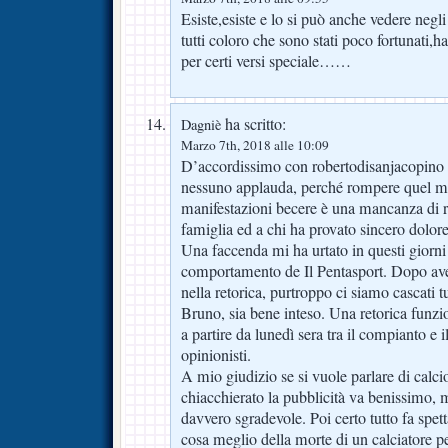
Esiste,esiste e lo si può anche vedere neg
tutti coloro che sono stati poco fortunati,
per certi versi speciale……
ha scritto:
Dagniè
Marzo 7th, 2018 alle 10:09
D’accordissimo con robertodisanjacopino 
nessuno applauda, perché rompere quel mi
manifestazioni becere è una mancanza di ri
famiglia ed a chi ha provato sincero dolore
Una faccenda mi ha urtato in questi giorn
comportamento de Il Pentasport. Dopo av
nella retorica, purtroppo ci siamo cascati tu
Bruno, sia bene inteso. Una retorica funzio
a partire da lunedì sera tra il compianto e i
opinionisti.
A mio giudizio se si vuole parlare di calci
chiacchierato la pubblicità va benissimo,
davvero sgradevole. Poi certo tutto fa spet
cosa meglio della morte di un calciatore 