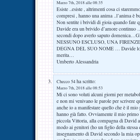
Marzo 7th, 2018 alle 08:35
Esiste ..esiste , altrimenti cosa ci staremm
compresi , hanno una anima ..l’anima è bu
Non sentite i brividi di gioia quando fate
Davide era un brivido d’amore continuo …m
secondi dopo averlo saputo domenic
NESSUNO ESCLUSO, UNA FIRENZE
DEGNA DEL SUO NOME … Davide lotta
merita…
Umberto Alessandria
ha scritto:
Checco 54
Marzo 7th, 2018 alle 08:53
Mi ci sono voluti alcuni giorni per metabo
e non mi venivano le parole per scrivere 
anche io a manifestare quello che è il mio
hanno già fatto. Ovviamente il mio primo p
piccola Vittoria, alla compagna di David ai 
modo ai genitori (ho un figlio della stessa 
insegnamento di David secondo la mia opi