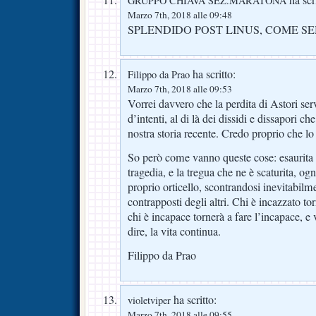
ha scri
GRUPPO CHIAVA SEZ.MARATONA
Marzo 7th, 2018 alle 09:48
SPLENDIDO POST LINUS, COME SE
ha scritto:
Filippo da Prao
Marzo 7th, 2018 alle 09:53
Vorrei davvero che la perdita di Astori serv
d’intenti, al di là dei dissidi e dissapori c
nostra storia recente. Credo proprio che l
So però come vanno queste cose: esaurita 
tragedia, e la tregua che ne è scaturita, og
proprio orticello, scontrandosi inevitabilme
contrapposti degli altri. Chi è incazzato to
chi è incapace tornerà a fare l’incapace, e
dire, la vita continua.
Filippo da Prao
ha scritto:
violetviper
Marzo 7th, 2018 alle 09:55