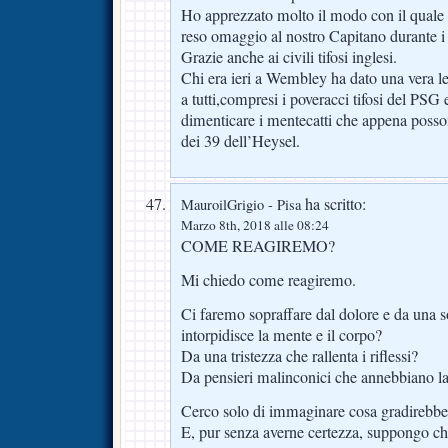
Ho apprezzato molto il modo con il quale i
reso omaggio al nostro Capitano durante i 
Grazie anche ai civili tifosi inglesi.
Chi era ieri a Wembley ha dato una vera l
a tutti,compresi i poveracci tifosi del PSG 
dimenticare i mentecatti che appena poss
dei 39 dell’Heysel.
ha scritto:
MauroilGrigio - Pisa
Marzo 8th, 2018 alle 08:24
COME REAGIREMO?
Mi chiedo come reagiremo.
Ci faremo sopraffare dal dolore e da una so
intorpidisce la mente e il corpo?
Da una tristezza che rallenta i riflessi?
Da pensieri malinconici che annebbiano la
Cerco solo di immaginare cosa gradirebb
E, pur senza averne certezza, suppongo ch