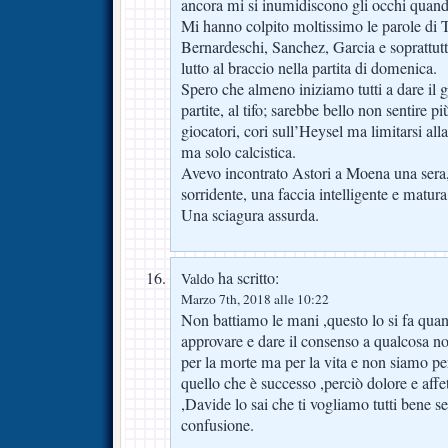
ancora mi si inumidiscono gli occhi quand
Mi hanno colpito moltissimo le parole di
Bernardeschi, Sanchez, Garcia e soprattut
lutto al braccio nella partita di domenica.
Spero che almeno iniziamo tutti a dare il gi
partite, al tifo; sarebbe bello non sentire p
giocatori, cori sull’Heysel ma limitarsi all
ma solo calcistica.
Avevo incontrato Astori a Moena una sera,
sorridente, una faccia intelligente e matura
Una sciagura assurda.
ha scritto:
Valdo
Marzo 7th, 2018 alle 10:22
Non battiamo le mani ,questo lo si fa qua
approvare e dare il consenso a qualcosa n
per la morte ma per la vita e non siamo per 
quello che è successo ,perciò dolore e affe
,Davide lo sai che ti vogliamo tutti bene s
confusione.