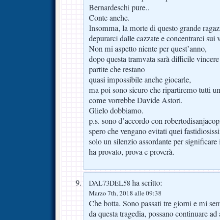
Bernardeschi pure..
Conte anche.
Insomma, la morte di questo grande ragazzo
depurarci dalle cazzate e concentrarci sui v
Non mi aspetto niente per quest’anno,
dopo questa tramvata sarà difficile vincere
partite che restano
quasi impossibile anche giocarle,
ma poi sono sicuro che ripartiremo tutti un
come vorrebbe Davide Astori.
Glielo dobbiamo.
p.s. sono d’accordo con robertodisanjacop
spero che vengano evitati quei fastidiosiss
solo un silenzio assordante per significare
ha provato, prova e proverà.
ha scritto:
DAL73DEL58
Marzo 7th, 2018 alle 09:38
Che botta. Sono passati tre giorni e mi s
da questa tragedia, possano continuare ad a