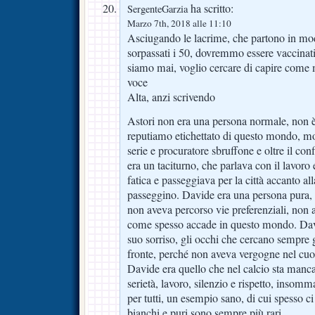
ha scritto:
SergenteGarzia
Marzo 7th, 2018 alle 11:10
Asciugando le lacrime, che partono in mod
sorpassati i 50, dovremmo essere vaccinati
siamo mai, voglio cercare di capire come 
voce
Alta, anzi scrivendo
Astori non era una persona normale, non è
reputiamo etichettato di questo mondo, mod
serie e procuratore sbruffone e oltre il co
era un taciturno, che parlava con il lavoro
fatica e passeggiava per la città accanto 
passeggino. Davide era una persona pura, di
non aveva percorso vie preferenziali, non a
come spesso accade in questo mondo. David
suo sorriso, gli occhi che cercano sempre g
fronte, perché non aveva vergogne nel cuo
Davide era quello che nel calcio sta man
serietà, lavoro, silenzio e rispetto, insom
per tutti, un esempio sano, di cui spesso c
bianchi e puri sono sempre più rari.