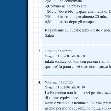
2)Mutu l’ha confermata
3)Corvino ne ha preso atto
4)Mutu “dovrebbe” pagare una multa di 
5)Mutu è in vendita per almeno 20 mln.
6)Mutu parlerà dopo gli europei
Ragioniamo su questo; tutto il resto è noia
Saluti
ha scritto:
umberto
Giugno 11th, 2008 alle 07:08
infatti sostituendo toni con pazzini siam
quella e’ la porta …sei stato nominato..a f
ha scritto:
Vibennal
Giugno 11th, 2008 alle 07:19
La Fiorentina non ha i mezzi per rimpiaz
di talento equivalente.
Mutu é vicino alla trentina e €20MM piu u
rischio per molte squadre.Inoltre La viola,of