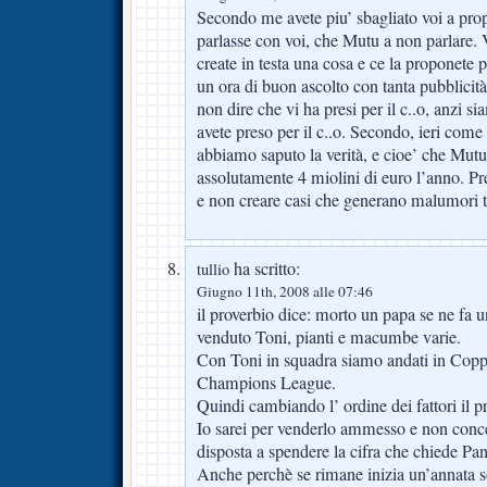
Secondo me avete piu’ sbagliato voi a pro
parlasse con voi, che Mutu a non parlare. 
create in testa una cosa e ce la proponete pe
un ora di buon ascolto con tanta pubblicit
non dire che vi ha presi per il c..o, anzi si
avete preso per il c..o. Secondo, ieri come 
abbiamo saputo la verità, e cioe’ che Mutu
assolutamente 4 miolini di euro l’anno. Preg
e non creare casi che generano malumori t
ha scritto:
tullio
Giugno 11th, 2008 alle 07:46
il proverbio dice: morto un papa se ne fa 
venduto Toni, pianti e macumbe varie.
Con Toni in squadra siamo andati in Copp
Champions League.
Quindi cambiando l’ ordine dei fattori il
Io sarei per venderlo ammesso e non conce
disposta a spendere la cifra che chiede Pan
Anche perchè se rimane inizia un’annata sot