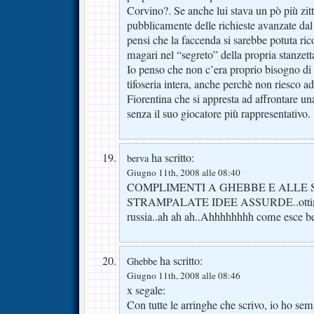
Corvino?. Se anche lui stava un pò più zit
pubblicamente delle richieste avanzate da
pensi che la faccenda si sarebbe potuta ri
magari nel “segreto” della propria stanzett
Io penso che non c’era proprio bisogno di
tifoseria intera, anche perchè non riesco 
Fiorentina che si appresta ad affrontare 
senza il suo giocatore più rappresentativo.
ha scritto:
berva
Giugno 11th, 2008 alle 08:40
COMPLIMENTI A GHEBBE E ALLE S
STRAMPALATE IDEE ASSURDE..ottimo p
russia..ah ah ah..Ahhhhhhhh come esce b
ha scritto:
Ghebbe
Giugno 11th, 2008 alle 08:46
x segale:
Con tutte le arringhe che scrivo, io ho semp