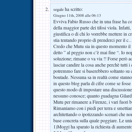
ha scritto:
segale
Giugno 11th, 2008 alle 06:13
Evviva Fabio Russo che in una frase ha con
della maggior parte dei tifosi viola. Infatti, 
giustifica o di chi lo vorrebbe mettere in 
stia tentando proprio di prenderci per il c…
Credo che Mutu sia in questo momento il 
detto ” al peggio non c’è mai fine “. Io n
soluzione; rimane o va via !! Forse però 
lasciar candire la cosa anche perchè tutti 
potremmo fare si baserebbero soltanto su de
boutade. Nessuna sa in realtà come stanno
in questo blog parla di cifre come se foss
questo modo di impostare una discussione 
nessuno conosce; quanto guadagna Gilardi
Mutu per rimanere a Firenze, i vari fuori 
Rimaniamo con i piedi per terra e smettiamo
architettando o ipotizzando scenari che n
base concreta sulla quale poggiare. Le un
1)Moggi ha sparato la richiesta di aument