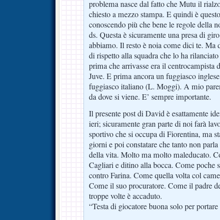
problema nasce dal fatto che Mutu il rialzo
chiesto a mezzo stampa. E quindi è questo 
conoscendo più che bene le regole della no
ds. Questa è sicuramente una presa di giro
abbiamo. Il resto è noia come dici te. Ma 
di rispetto alla squadra che lo ha rilanciat
prima che arrivasse era il centrocampista di
Juve. E prima ancora un fuggiasco inglese 
fuggiasco italiano (L. Moggi). A mio par
da dove si viene. E’ sempre importante.
Il presente post di David è esattamente ide
ieri; sicuramente gran parte di noi farà lavo
sportivo che si occupa di Fiorentina, ma st
giorni e poi constatare che tanto non parl
della vita. Molto ma molto maleducato. C
Cagliari e ditino alla bocca. Come poche s
contro Farina. Come quella volta col came
Come il suo procuratore. Come il padre d
troppe volte è accaduto.
“Testa di giocatore buona solo per portare