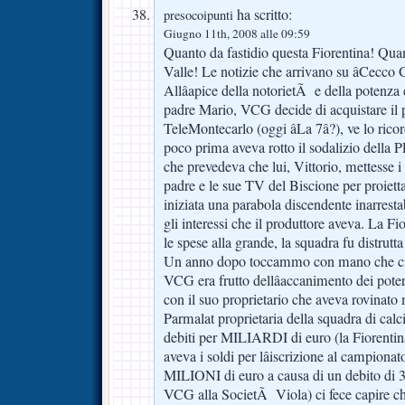
ha scritto:
presocoipunti
Giugno 11th, 2008 alle 09:59
Quanto da fastidio questa Fiorentina! Quan
Valle! Le notizie che arrivano su âCecco 
Allâapice della notorietÃ e della potenza
padre Mario, VCG decide di acquistare il p
TeleMontecarlo (oggi âLa 7â?), ve lo rico
poco prima aveva rotto il sodalizio della P
che prevedeva che lui, Vittorio, mettesse i 
padre e le sue TV del Biscione per proiet
iniziata una parabola discendente inarrestab
gli interessi che il produttore aveva. La Fi
le spese alla grande, la squadra fu distrutt
Un anno dopo toccammo con mano che ciÃ
VCG era frutto dellâaccanimento dei poteri 
con il suo proprietario che aveva rovinato m
Parmalat proprietaria della squadra di cal
debiti per MILIARDI di euro (la Fiorent
aveva i soldi per lâiscrizione al campiona
MILIONI di euro a causa di un debito di 
VCG alla SocietÃ Viola) ci fece capire che 