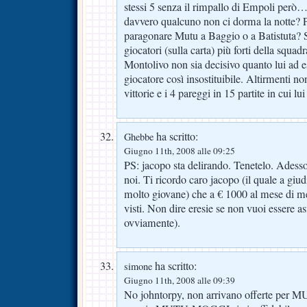
stessi 5 senza il rimpallo di Empoli però
davvero qualcuno non ci dorma la notte? 
paragonare Mutu a Baggio o a Batistuta? S
giocatori (sulla carta) più forti della squa
Montolivo non sia decisivo quanto lui ad
giocatore così insostituibile. Altirmenti no
vittorie e i 4 pareggi in 15 partite in cui lui
ha scritto:
Ghebbe
Giugno 11th, 2008 alle 09:25
PS: jacopo sta delirando. Tenetelo. Adesso
noi. Ti ricordo caro jacopo (il quale a giu
molto giovane) che a € 1000 al mese di m
visti. Non dire eresie se non vuoi essere as
ovviamente).
ha scritto:
simone
Giugno 11th, 2008 alle 09:39
No johntorpy, non arrivano offerte per MU