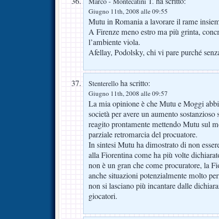
ha scritto:
Marco - Montecatini T.
Giugno 11th, 2008 alle 09:55
Mutu in Romania a lavorare il rame insiem
A Firenze meno estro ma più grinta, concre
l’ambiente viola.
Afellay, Podolsky, chi vi pare purché senza
ha scritto:
Stenterello
Giugno 11th, 2008 alle 09:57
La mia opinione è che Mutu e Moggi abbian
società per avere un aumento sostanzioso s
reagito prontamente mettendo Mutu sul me
parziale retromarcia del procuatore.
In sintesi Mutu ha dimostrato di non esser
alla Fiorentina come ha più volte dichiara
non è un gran che come procuratore, la Fio
anche situazioni potenzialmente molto peric
non si lasciano più incantare dalle dichiar
giocatori.