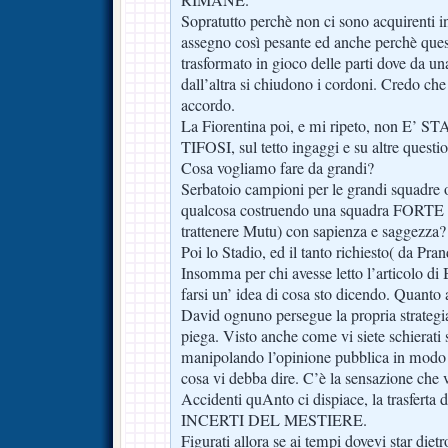
Sopratutto perchè non ci sono acquirenti i
assegno così pesante ed anche perchè ques
trasformato in gioco delle parti dove da una
dall’altra si chiudono i cordoni. Credo c
accordo.
La Fiorentina poi, e mi ripeto, non E
TIFOSI, sul tetto ingaggi e su altre questio
Cosa vogliamo fare da grandi?
Serbatoio campioni per le grandi squadre
qualcosa costruendo una squadra FORTE 
trattenere Mutu) con sapienza e saggezza?
Poi lo Stadio, ed il tanto richiesto( da Pran
Insomma per chi avesse letto l’articolo di 
farsi un’ idea di cosa sto dicendo. Quanto
David ognuno persegue la propria strategia
piega. Visto anche come vi siete schierati
manipolando l’opinione pubblica in modo 
cosa vi debba dire. C’è la sensazione che 
Accidenti quAnto ci dispiace, la trasferta 
INCERTI DEL MESTIERE.
Figurati allora se ai tempi dovevi star di