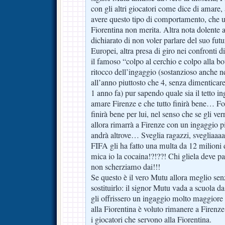
con gli altri giocatori come dice di amare
avere questo tipo di comportamento, che u
Fiorentina non merita. Altra nota dolente a
dichiarato di non voler parlare del suo futur
Europei, altra presa di giro nei confronti di
il famoso “colpo al cerchio e colpo alla bot
ritocco dell’ingaggio (sostanzioso anche nel
all’anno piuttosto che 4, senza dimenticar
1 anno fa) pur sapendo quale sia il tetto in
amare Firenze e che tutto finirà bene… For
finirà bene per lui, nel senso che se gli v
allora rimarrà a Firenze con un ingaggio pi
andrà altrove… Sveglia ragazzi, svegliaaaaa
FIFA gli ha fatto una multa da 12 milioni 
mica io la cocaina!?!??! Chi gliela deve p
non scherziamo dai!!!
Se questo è il vero Mutu allora meglio sen
sostituirlo: il signor Mutu vada a scuola 
gli offrissero un ingaggio molto maggiore 
alla Fiorentina è voluto rimanere a Firenze 
i giocatori che servono alla Fiorentina.