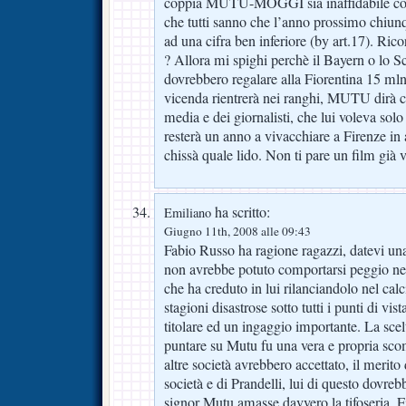
coppia MUTU-MOGGI sia inaffidabile come 
che tutti sanno che l’anno prossimo chi
ad una cifra ben inferiore (by art.17). Ri
? Allora mi spighi perchè il Bayern o lo S
dovrebbero regalare alla Fiorentina 15 mln
vicenda rientrerà nei ranghi, MUTU dirà ch
media e dei giornalisti, che lui voleva sol
resterà un anno a vivacchiare a Firenze in a
chissà quale lido. Non ti pare un film già v
ha scritto:
Emiliano
Giugno 11th, 2008 alle 09:43
Fabio Russo ha ragione ragazzi, datevi una
non avrebbe potuto comportarsi peggio nei
che ha creduto in lui rilanciandolo nel cal
stagioni disastrose sotto tutti i punti di vi
titolare ed un ingaggio importante. La scel
puntare su Mutu fu una vera e propria sc
altre società avrebbero accettato, il merito 
società e di Prandelli, lui di questo dovreb
signor Mutu amasse davvero la tifoseria, F