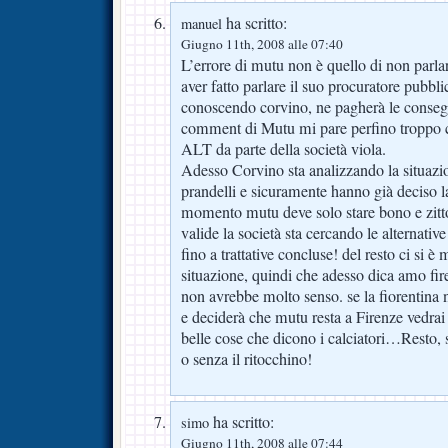
ha scritto:
manuel
Giugno 11th, 2008 alle 07:40
L’errore di mutu non è quello di non parlar
aver fatto parlare il suo procuratore pubbl
conoscendo corvino, ne pagherà le conseg
comment di Mutu mi pare perfino troppo c
ALT da parte della società viola.
Adesso Corvino sta analizzando la situazio
prandelli e sicuramente hanno già deciso la
momento mutu deve solo stare bono e zitto,
valide la società sta cercando le alternati
fino a trattative concluse! del resto ci si è
situazione, quindi che adesso dica amo fire
non avrebbe molto senso. se la fiorentina no
e deciderà che mutu resta a Firenze vedrai c
belle cose che dicono i calciatori…Resto, 
o senza il ritocchino!
ha scritto:
simo
Giugno 11th, 2008 alle 07:44