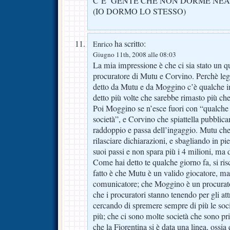
C’E’ GENTE CHE NON DORME NEA
(IO DORMO LO STESSO)
ha scritto:
Enrico
Giugno 11th, 2008 alle 08:03
La mia impressione è che ci sia stato un qu
procuratore di Mutu e Corvino. Perchè leg
detto da Mutu e da Moggino c’è qualche 
detto più volte che sarebbe rimasto più che 
Poi Moggino se n’esce fuori con “qualche d
società”, e Corvino che spiattella pubblica
raddoppio e passa dell’ingaggio. Mutu che 
rilasciare dichiarazioni, e sbagliando in p
suoi passi e non spara più i 4 milioni, ma 
Come hai detto te qualche giorno fa, si risch
fatto è che Mutu è un valido giocatore, m
comunicatore; che Moggino è un procurator
che i procuratori stanno tenendo per gli attr
cercando di spremere sempre di più le soc
più; che ci sono molte società che sono pri
che la Fiorentina si è data una linea, ossia