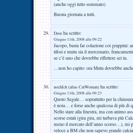
(anche oggi tutto sommato)
Buona giornata a tutti.
ha scritto:
Dave
Giugno 11th, 2008 alle 09:22
Jacopo, basta far colazione coi grappini: arr
tifosi e mutu sia il mercenario, francamen
se c’è uno che dovrebbe riflettere sei tu.
…non ho capito: ora Mutu dovrebbe anche
ha scritto:
nochIch (alias CatWoman)
Giugno 11th, 2008 alle 09:23
Quoto Segale… soprattutto per la chiusura d
è noia… e forse anche qualcosa di più di q
Nello stare alla finestra, ma con animo assa
scorse estati (gira gira, mi turbava più Ca
meno il mercato dell’anno scorso…), mi p
veloce a BM che non sapevo grande calciat