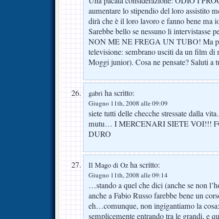
Una pacata considerazione: ODIO I P
aumentare lo stipendio del loro assistito 
dirà che è il loro lavoro e fanno bene 
Sarebbe bello se nessuno li intervistasse p
NON ME NE FREGA UN TUBO! Ma poi, gu
televisione: sembrano usciti da un film di 
Moggi junior). Cosa ne pensate? Saluti a tu
ha scritto:
gabri
Giugno 11th, 2008 alle 09:09
siete tutti delle checche stressate dalla vit
mutu… I MERCENARI SIETE VOI!!! 
DURO
ha scritto:
Il Mago di Oz
Giugno 11th, 2008 alle 09:14
…stando a quel che dici (anche se non l’ho 
anche a Fabio Russo farebbe bene un cor
eh…comunque, non ingigantiamo la cosa: l
semplicemente entrando tra le grandi, e qu