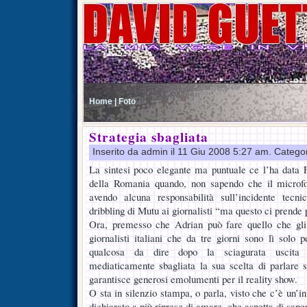
Home |
Foto
Strategia sbagliata
Inserito da admin il 11 Giu 2008 5:27 am. Catego
La sintesi poco elegante ma puntuale ce l’ha data F
della Romania quando, non sapendo che il microfo
avendo alcuna responsabilità sull’incidente tecn
dribbling di Mutu ai giornalisti “ma questo ci prende 
Ora, premesso che Adrian può fare quello che gli
giornalisti italiani che da tre giorni sono lì solo 
qualcosa da dire dopo la sciagurata uscita 
mediaticamente sbagliata la sua scelta di parlare s
garantisce generosi emolumenti per il reality show.
O sta in silenzio stampa, o parla, visto che c’è un’int
dichiarato a più riprese di amare, che aspetta di sape