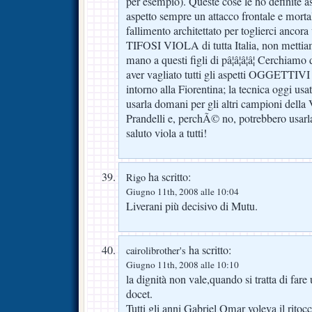
per esempio). Queste cose le ho definite â
aspetto sempre un attacco frontale e mortal
fallimento architettato per toglierci ancor
TIFOSI VIOLA di tutta Italia, non mettia
mano a questi figli di pâ¦â¦â¦â¦ Cerchiam
aver vagliato tutti gli aspetti OGGETTIVI 
intorno alla Fiorentina; la tecnica oggi us
usarla domani per gli altri campioni della 
Prandelli e, perchÃ© no, potrebbero usarl
saluto viola a tutti!
ha scritto:
Rigo
Giugno 11th, 2008 alle 10:04
Liverani più decisivo di Mutu.
ha scritto:
cairolibrother's
Giugno 11th, 2008 alle 10:10
la dignità non vale,quando si tratta di far
docet.
Tutti gli anni Gabriel Omar voleva il ritoc