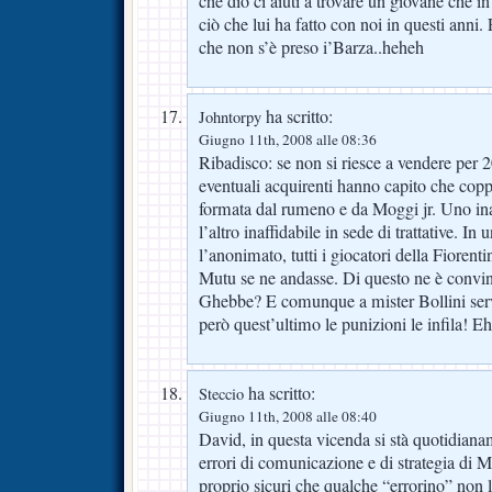
che dio ci aiuti a trovare un giovane che in
ciò che lui ha fatto con noi in questi ann
che non s’è preso i’Barza..heheh
ha scritto:
Johntorpy
Giugno 11th, 2008 alle 08:36
Ribadisco: se non si riesce a vendere per 2
eventuali acquirenti hanno capito che coppi
formata dal rumeno e da Moggi jr. Uno inaf
l’altro inaffidabile in sede di trattative. I
l’anonimato, tutti i giocatori della Fiorent
Mutu se ne andasse. Di questo ne è convin
Ghebbe? E comunque a mister Bollini serve
però quest’ultimo le punizioni le infila! Eh 
ha scritto:
Steccio
Giugno 11th, 2008 alle 08:40
David, in questa vicenda si stà quotidiana
errori di comunicazione e di strategia di
proprio sicuri che qualche “errorino” no