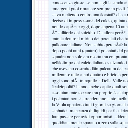
conoscenze giuste, se non tagli la strada a
emergenti puoi rimanere sempre in piedi. 
stava mettendo contro una âcastaâ? che a
deciso di impossessarsi del calcio, quinta o 
non lo capÃ¬ e oggi, dopo appena 10 anni
Ã¨ sullâorlo del suicidio. Da allora perÃ²
entrata dentro il mirino dei potentati che 
pallonare italiane. Non subito perchÃ© la 
dopo pochi anni (quattro) i potentati del p
squadra non solo era risorta ma era pronta 
nellâolimpo del calcio italiano scalzando i â
che avevano costruito lâimpalcatura del cal
millennio: tutto a noi quattro e briciole per
oggi sono piÃ¹ tranquillo, i Della Valle
âcalciopoliâ? hanno anche capito quali so
assolutamente toccare ma proprio âcalciopo
i potentati non si arrenderanno tanto faci
la Viola appaiono tutti i giorni su giornali
sabbatici, mancanza di liquidi per il calci
fatti passare per avidi opportunisti, addetti 
quotidianamente sparano a zero sulla squ