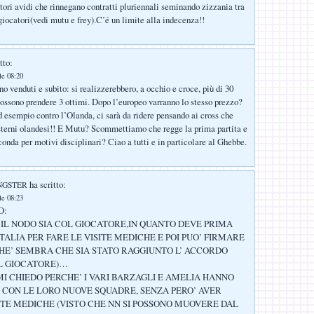
tori avidi che rinnegano contratti pluriennali seminando zizzania tra
 giocatori(vedi mutu e frey).C’é un limite alla indecenza!!
tto:
le 08:20
o venduti e subito: si realizzerebbero, a occhio e croce, più di 30
possono prendere 3 ottimi. Dopo l’europeo varranno lo stesso prezzo?
d esempio contro l’Olanda, ci sarà da ridere pensando ai cross che
sterni olandesi!! E Mutu? Scommettiamo che regge la prima partita e
conda per motivi disciplinari? Ciao a tutti e in particolare al Ghebbe.
ha scritto:
NGSTER
le 08:23
O:
IL NODO SIA COL GIOCATORE,IN QUANTO DEVE PRIMA
TALIA PER FARE LE VISITE MEDICHE E POI PUO’ FIRMARE
HE’ SEMBRA CHE SIA STATO RAGGIUNTO L’ ACCORDO
L GIOCATORE)…
I CHIEDO PERCHE’ I VARI BARZAGLI E AMELIA HANNO
O CON LE LORO NUOVE SQUADRE, SENZA PERO’ AVER
ITE MEDICHE (VISTO CHE NN SI POSSONO MUOVERE DAL