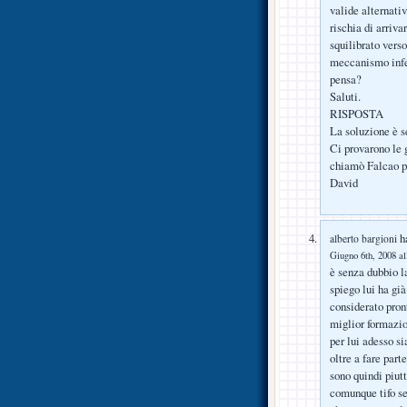
valide alternativ
rischia di arriv
squilibrato vers
meccanismo infe
pensa?
Saluti.
RISPOSTA
La soluzione è s
Ci provarono le g
chiamò Falcao pe
David
ha
alberto bargioni
Giugno 6th, 2008 al
è senza dubbio l
spiego lui ha gi
considerato pron
miglior formazion
per lui adesso si
oltre a fare part
sono quindi piutt
comunque tifo se