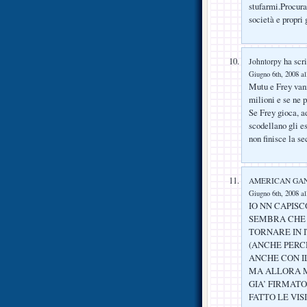
stufarmi.Procura
società e propri
ha scri
Johntorpy
Giugno 6th, 2008 al
Mutu e Frey vann
milioni e se ne 
Se Frey gioca, a
scodellano gli e
non finisce la se
AMERICAN GA
Giugno 6th, 2008 al
IO NN CAPISC
SEMBRA CHE 
TORNARE IN I
(ANCHE PERC
ANCHE CON I
MA ALLORA M
GIA’ FIRMAT
FATTO LE VIS