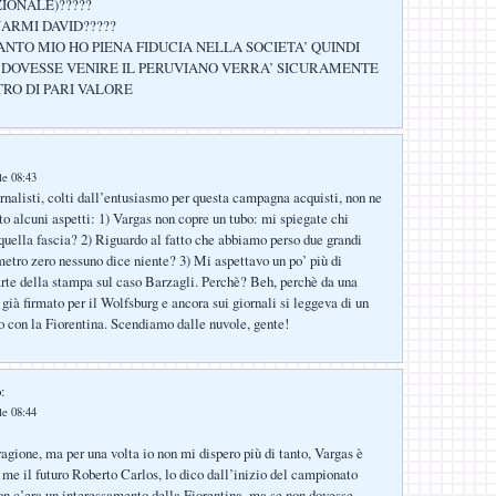
ZIONALE)?????
ARMI DAVID?????
NTO MIO HO PIENA FIDUCIA NELLA SOCIETA’ QUINDI
 DOVESSE VENIRE IL PERUVIANO VERRA’ SICURAMENTE
RO DI PARI VALORE
le 08:43
ornalisti, colti dall’entusiasmo per questa campagna acquisti, non ne
to alcuni aspetti: 1) Vargas non copre un tubo: mi spiegate chi
quella fascia? 2) Riguardo al fatto che abbiamo perso due grandi
metro zero nessuno dice niente? 3) Mi aspettavo un po’ più di
arte della stampa sul caso Barzagli. Perchè? Beh, perchè da una
già firmato per il Wolfsburg e ancora sui giornali si leggeva di un
o con la Fiorentina. Scendiamo dalle nuvole, gente!
:
le 08:44
agione, ma per una volta io non mi dispero più di tanto, Vargas è
 me il futuro Roberto Carlos, lo dico dall’inizio del campionato
n c’era un interessamento della Fiorentina, ma se non dovesse