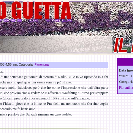
2008 4:56 am. Categoria:
Fiorentina
.
Data inse
tta…
venerdì, G
di una settimana gli uomini di mercato di Radio Blu e lo vo ripetendo io a chi
Categoria
alche giorno quel quasi mi suona sempre più strano.
ssere molto fiducioso, però che ho come l’impressione che dall’altra parte
Fiorentina
, che provino cioè a vedere se si affaccia il Wolfsburg di turno per strappare
ino (di cui i procuratori posseggono il 10%) più che sull’ingaggio.
r l’idea di gioco che ha in mente Prandelli, ma non credo che Corvino voglia
 e secondo me fa benissimo.
nisca presto e che Barzagli rimanga un caso isolato.