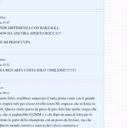
itto:
le 07:47
ANDE DIFFERENZA CON BARZAGLI,
NON HA ANCORA APERTO BOCCA!!!
HE MI PREOCCUPA.
itto:
le 07:52
 BEN ARFA COSTA SOLO 15MILIONI!!!!!!!11
to:
le 08:11
 stato fatto, avrebbero annuciato il tutto prima come con il grande
stupirà tutti per classe ed efficienza.Mi stupisce che in Italia lo
hi..Questa storia puzza da presa di giro.Alla fine anche vargas,che
a, che si pagherebbe €12MM e a chi dopo un anno di lotta per la
aprono le porte della champions con un posto da titolare, ma che
Questo mondo corrotto e marcio del calcio comincia a