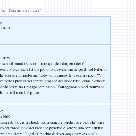
su “Quando arriva?”
o:
le 05:13
le 05:59
asenti il paradosso soprattutto quando i dirigenti del Catania
n la Fiorentina è tutto a posto(lo dicevano anche quelli del Palermo
he adesso è un problema “solo” di ingaggio. E vi sembra poco ???
catori(e i procuratori soprattutto) che decidono tutto, come e quando
nendo ottimista rimango perplesso sull’atteggiamento del peruviano.
che tutto il mondo è paese.
to:
le 06:00
storia di Vargas si chiuda positivamente perchè, se è vero che non è
co nel panorama calcistico che potrebbe essere valido per il futuro
trettanto dietro l’angolo il rischio di dover acquistare eventuali