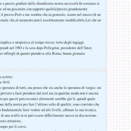
e a prezzi gonfiati dalla sbandierata nostra necessità.In sostanza si
are ad un giocatore con rapporto qualità/prezzo grandemente
o il prezzo.Però a me sembra che,in generale, siamo nel mezzo di un
rnale che,al momento,non è assolutamente modificabile.Lei che ne
emplice e utopistica al tempo stesso: tetto degli ingaggi.
randi nel 1983 e la sera dopo Pellegrini, presidente dell’Inter,
r offrirgli di quanto prendeva alla Roma, buona giornata
 scritto:
le 06:02
a speranza di tutti, ma penso che sia anche la speranza di vargas: mi
à provato a farsi prendere dal real ma in qualche modo non è ancora
to per questi palcoscenici altrimenti sarebbe già lì, quindi quale
e della nostra per fare l’ultimo salto di qualità. sono convinto che
a fondamentale farsi vedere ad alti livelli, affinare la sua tecnica,
e di una realtà in ui può essere difficilmente messo in discussione.
osto ottimista .
mpre per il corvo.