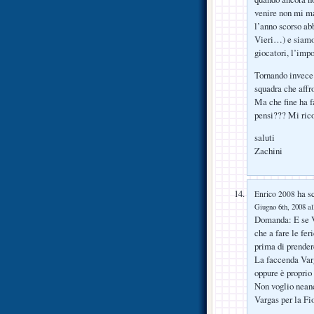
venire non mi m
l’anno scorso ab
Vieri…) e siamo 
giocatori, l’impor
Tornando invece 
squadra che aff
Ma che fine ha 
pensi??? Mi rico
saluti
Zachini
ha sc
Enrico 2008
Giugno 6th, 2008 al
Domanda: E se Va
che a fare le fer
prima di prender
La faccenda Varga
oppure è proprio
Non voglio neanc
Vargas per la Fio