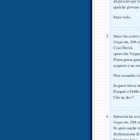
ah peccato per l
qualche giovane 
forza viola
ha scritto:
Marco
Giugno 6th, 2008 al
Ciao David,
spero che Varga
Penso possa gara
acquisto e ne son
Non avendolo vis
In quest’ottica 
Pasqual o Gobbi 
Che ne dici?
ha scri
Babaviola
Giugno 6th, 2008 al
Si spero anche io
dichiarazione di
Speriamo bene