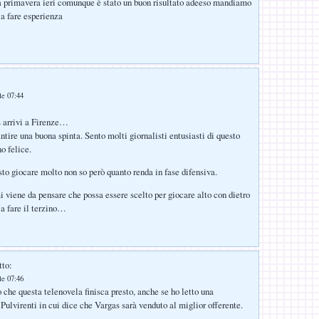
a primavera ieri comunque è stato un buon risultato adeeso mandiamo
a fare esperienza
le 07:44
s arrivi a Firenze…
ntire una buona spinta. Sento molti giornalisti entusiasti di questo
o felice.
to giocare molto non so però quanto renda in fase difensiva.
mi viene da pensare che possa essere scelto per giocare alto con dietro
a fare il terzino…
tto:
le 07:46
 che questa telenovela finisca presto, anche se ho letto una
 Pulvirenti in cui dice che Vargas sarà venduto al miglior offerente.
…