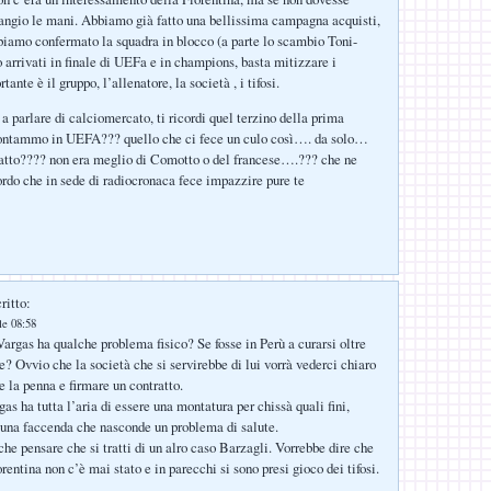
angio le mani. Abbiamo già fatto una bellissima campagna acquisti,
biamo confermato la squadra in blocco (a parte lo scambio Toni-
arrivati in finale di UEFa e in champions, basta mitizzare i
tante è il gruppo, l’allenatore, la società , i tifosi.
a parlare di calciomercato, ti ricordi quel terzino della prima
rontammo in UEFA??? quello che ci fece un culo così…. da solo…
fatto???? non era meglio di Comotto o del francese….??? che ne
rdo che in sede di radiocronaca fece impazzire pure te
ritto:
le 08:58
rgas ha qualche problema fisico? Se fosse in Perù a curarsi oltre
ie? Ovvio che la società che si servirebbe di lui vorrà vederci chiaro
e la penna e firmare un contratto.
s ha tutta l’aria di essere una montatura per chissà quali fini,
 una faccenda che nasconde un problema di salute.
he pensare che si tratti di un alro caso Barzagli. Vorrebbe dire che
rentina non c’è mai stato e in parecchi si sono presi gioco dei tifosi.