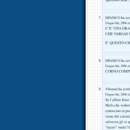
ha scr
ISPANICO
Giugno 6th, 2008 al
C’E’ UNA GR
CHE VARGAS 
E’ QUESTO C
ha scr
ISPANICO
Giugno 6th, 2008 al
CORVO COMPRA
ha scrit
Vibennal
Giugno 6th, 2008 al
Se l’affare fosse
Melo che vedrete 
conoscano in poc
viene dal catani
salvezza gli si 
“razzo” vuole? 