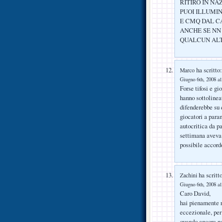
RITIRO IN NA
PUOI ILLUMIN
E CMQ DAL CA
ANCHE SE NN
QUALCUN ALT
ha scritto:
Marco
Giugno 6th, 2008 al
Forse tifosi e gi
hanno sottolinea
difenderebbe su 
giocatori a para
autocritica da p
settimana aveva 
possibile accord
ha scritto
Zachini
Giugno 6th, 2008 al
Caro David,
hai pienamente r
eccezionale, per
quando ancora no