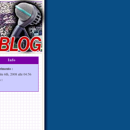
Info
rimento :
iu 6th, 2008 alle 04:56
 :