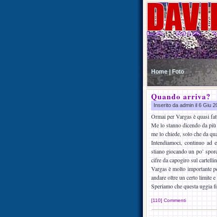
Home |
Foto
Quando arriva?
Inserito da admin il 6 Giu 
Ormai per Vargas è quasi fa
Me lo stanno dicendo da più 
me lo chiede, solo che da qu
Intendiamoci, continuo ad e
stiano giocando un po’ sporco
cifre da capogiro sul cartell
Vargas è molto importante pe
andare oltre un certo limite
Speriamo che questa uggia fi
[110] Commenti