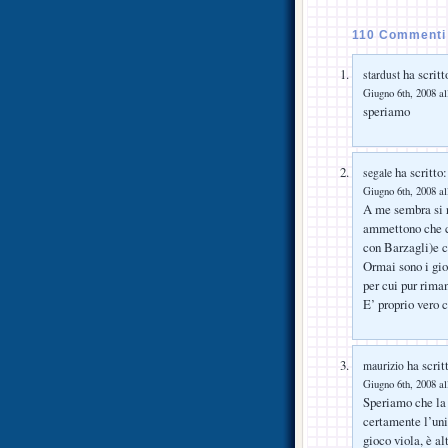
110 Commenti 
ha scritt
stardust
Giugno 6th, 2008 al
speriamo
ha scritto:
segale
Giugno 6th, 2008 al
A me sembra si r
ammettono che co
con Barzagli)e c
Ormai sono i gio
per cui pur rima
E’ proprio vero 
ha scrit
maurizio
Giugno 6th, 2008 al
Speriamo che la 
certamente l’uni
gioco viola, è al