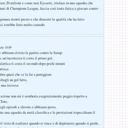
lere 20 milioni e come mai Eysseric, titolare in una squadra che
inari di Champions League, faccia così tanta fatica a giocare contro
onara rientri presto e che dimostri le qualità che ha fatto
i ci avrebbe fatto molto comodo
alle 10:09
abbiamo rivisto la partita contro la Samp:
o, un’incertezza ti costa il primo gol,
lattica ti costa il secondo dopo pochi minuti
rtisce.
mbra quasi che ce la fai a pareggiare
bagli un gol fatto,
 una traversa
stazione non mi è sembrata esageratamente peggio rispetto a
 Toro,
gli episodi a sfavore e abbiamo perso.
e una squadra da metà classifica e le prestazioni rispecchiano il
il vizio di esaltarci quando si vince e di deprimersi quando si perde,