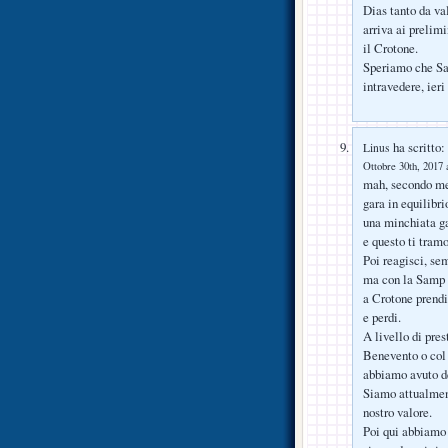
Dias tanto da va
arriva ai prelim
il Crotone.
Speriamo che Sap
intravedere, ier
ha scritto:
Linus
Ottobre 30th, 2017 
mah, secondo me 
gara in equilibri
una minchiata ga
e questo ti tramo
Poi reagisci, se
ma con la Samp s
a Crotone prendi
e perdi.
A livello di pre
Benevento o col
abbiamo avuto de
Siamo attualment
nostro valore.
Poi qui abbiamo 