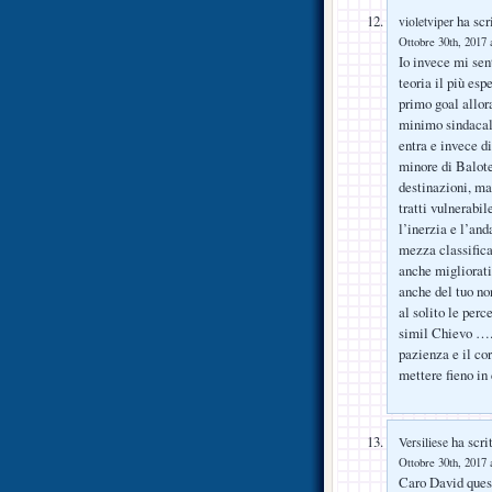
ha scri
violetviper
Ottobre 30th, 2017 
Io invece mi sen
teoria il più esp
primo goal allora
minimo sindacale
entra e invece di
minore di Balote
destinazioni, ma 
tratti vulnerabi
l’inerzia e l’an
mezza classifica
anche migliorati 
anche del tuo no
al solito le per
simil Chievo ….s
pazienza e il cor
mettere fieno in
ha scrit
Versiliese
Ottobre 30th, 2017 
Caro David questi