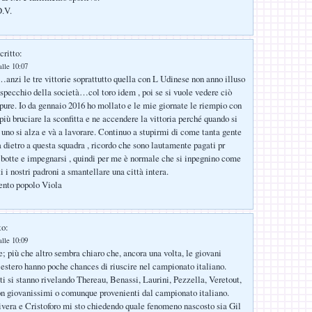
D.V.
critto:
alle 10:07
anzi le tre vittorie soprattutto quella con L Udinese non anno illuso
specchio della società…col toro idem , poi se si vuole vedere ciò
 pure. Io da gennaio 2016 ho mollato e le mie giornate le riempio con
 più bruciare la sconfitta e ne accendere la vittoria perché quando si
 uno si alza e và a lavorare. Continuo a stupirmi di come tanta gente
a dietro a questa squadra , ricordo che sono lautamente pagati pr
 botte e impegnarsi , quindi per me è normale che si inpegnino come
 i nostri padroni a smantellare una città intera.
nto popolo Viola
to:
alle 10:09
; più che altro sembra chiaro che, ancora una volta, le giovani
stero hanno poche chances di riuscire nel campionato italiano.
sti si stanno rivelando Thereau, Benassi, Laurini, Pezzella, Veretout,
on giovanissimi o comunque provenienti dal campionato italiano.
vera e Cristoforo mi sto chiedendo quale fenomeno nascosto sia Gil