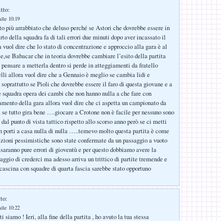
tto:
alle 10:19
to più arrabbiato che deluso perché se Astori che dovrebbe essere in
erto della squadra fa di tali errori due minuti dopo aver incassato il
 vuol dire che lo stato di concentrazione e approccio alla gara è al
,se Babacar che in teoria dovrebbe cambiare l’esito della partita
 pensare a metterla dentro si perde in atteggiamenti da fratello
lli allora vuol dire che a Gennaio è meglio se cambia lidi e
soprattutto se Pioli che dovrebbe essere il faro di questa giovane e a
le squadra opera dei cambi che non hanno nulla a che fare con
damento della gara allora vuol dire che ci aspetta un campionato da
 se tutto gira bene ….giocare a Crotone non è facile per nessuno sono
dal punto di vista tattico rispetto allo scorso anno però se ci metti
n porti a casa nulla di nulla …..temevo molto questa partita è come
cezioni pessimistiche sono state confermate da un passaggio a vuoto
aranno pure errori di gioventù e per questo dobbiamo avere la
aggio di crederci ma adesso arriva un trittico di partite tremende e
 cascina con squadre di quarta fascia sarebbe stato opportuno
to:
alle 10:22
 siamo ! Ieri, alla fine della partita , ho avuto la tua stessa