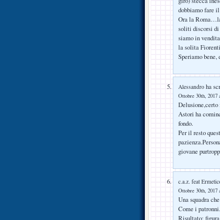
giro) stecca ine
dobbiamo fare il
Ora la Roma…la v
soliti discorsi d
siamo in vendita
la solita Fiorent
Speriamo bene,
ha scr
Alessandro
Ottobre 30th, 2017 
Delusione,certo 
Astori ha cominc
fondo.
Per il resto ques
pazienza.Person
giovane purtropp
c.a.z. feat Ermetic
Ottobre 30th, 2017 
Una squadra che
Come i patronni
Risultato: figura