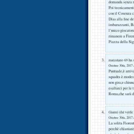
domanda senza re
Poi tecnicamente
con il Cosenza c
Dias alla fine d
imbarazzanti, Ba
l’unico giocator
rimanere a Firen
Piazza della Sign
ha s
marcotano 69
Ottobre 30th, 2017 
Puntuale,è arriv
squadra è modest
non gira,e chiun
esaltarci per le 
Roma,che sarà 
Gianni (dal verde
Ottobre 30th, 2017 
La solita Fioren
perchè chiamare 