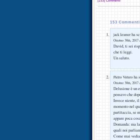
[153] Commenti
153 Commenti 
ha scr
jack kramer
Ottobre 30th, 2017 
David, ti sei ris
che ti leggi.
Un saluto.
ha s
Pietro Vuturo
Ottobre 30th, 2017 
Delusione è un e
pensavo che dopo 
Invece niente, i
momento nel qua
partitaccia, se 
appare poca cosa
Domanda: ma la p
quali noi parlia
Come mai vediamo