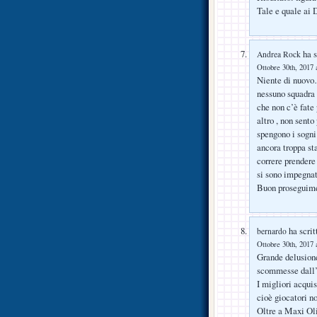
Tale e quale ai 
ha s
Andrea Rock
Ottobre 30th, 2017 
Niente di nuovo…
nessuno squadra 
che non c’è fate
altro , non sento
spengono i sogni
ancora troppa st
correre prendere
si sono impegnati
Buon proseguime
ha scrit
bernardo
Ottobre 30th, 2017 
Grande delusione
scommesse dall’e
I migliori acqui
cioè giocatori n
Oltre a Maxi Oli