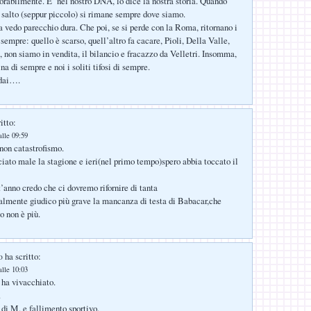
sorabilmente. E’ nel nostro DNA, lo dice la nostra storia. Quando
 salto (seppur piccolo) si rimane sempre dove siamo.
edo parecchio dura. Che poi, se si perde con la Roma, ritornano i
i sempre: quello è scarso, quell’altro fa cacare, Pioli, Della Valle,
, non siamo in vendita, il bilancio e fracazzo da Velletri. Insomma,
ina di sempre e noi i soliti tifosi di sempre.
 dai….
itto:
alle 09:59
non catastrofismo.
iato male la stagione e ieri(nel primo tempo)spero abbia toccato il
t’anno credo che ci dovremo rifornire di tanta
almente giudico più grave la mancanza di testa di Babacar,che
o non è più.
ha scritto:
o
alle 10:03
 ha vivacchiato.
.
 di M. e fallimento sportivo.