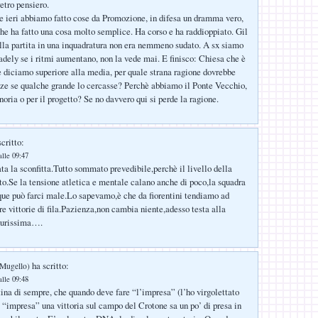
tro pensiero.
 ieri abbiamo fatto cose da Promozione, in difesa un dramma vero,
he ha fatto una cosa molto semplice. Ha corso e ha raddioppiato. Gil
ella partita in una inquadratura non era nemmeno sudato. A sx siamo
dely se i ritmi aumentano, non la vede mai. E finisco: Chiesa che è
e diciamo superiore alla media, per quale strana ragione dovrebbe
ze se qualche grande lo cercasse? Perchè abbiamo il Ponte Vecchio,
oria o per il progetto? Se no davvero qui si perde la ragione.
critto:
alle 09:47
ata la sconfitta.Tutto sommato prevedibile,perchè il livello della
o.Se la tensione atletica e mentale calano anche di poco,la squadra
que può farci male.Lo sapevamo,è che da fiorentini tendiamo ad
tre vittorie di fila.Pazienza,non cambia niente,adesso testa alla
durissima….
ha scritto:
 Mugello)
alle 09:48
tina di sempre, che quando deve fare “l’impresa” (l’ho virgolettato
“impresa” una vittoria sul campo del Crotone sa un po’ di presa in