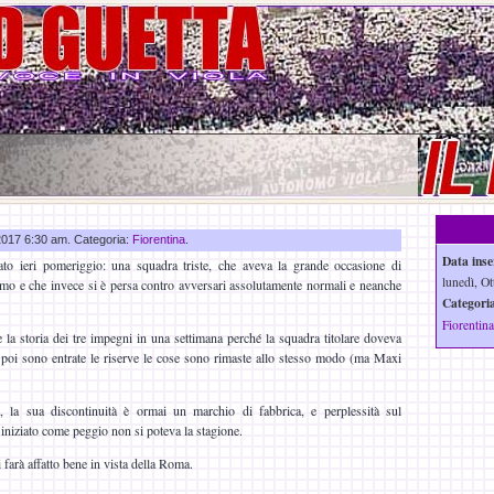
 2017 6:30 am. Categoria:
Fiorentina
.
Data inse
ato ieri pomeriggio: una squadra triste, che aveva la grande occasione di
lunedì, Ot
mo e che invece si è persa contro avversari assolutamente normali e neanche
Categoria
Fiorentina
 la storia dei tre impegni in una settimana perché la squadra titolare doveva
poi sono entrate le riserve le cose sono rimaste allo stesso modo (ma Maxi
, la sua discontinuità è ormai un marchio di fabbrica, e perplessità sul
iniziato come peggio non si poteva la stagione.
 farà affatto bene in vista della Roma.