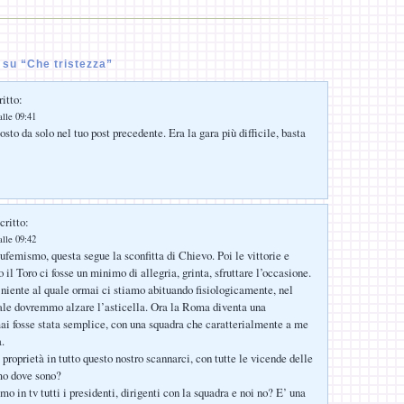
su “Che tristezza”
itto:
alle 09:41
posto da solo nel tuo post precedente. Era la gara più difficile, basta
critto:
alle 09:42
ufemismo, questa segue la sconfitta di Chievo. Poi le vittorie e
il Toro ci fosse un minimo di allegria, grinta, sfruttare l’occasione.
l niente al quale ormai ci stiamo abituando fisiologicamente, nel
le dovremmo alzare l’asticella. Ora la Roma diventa una
mai fosse stata semplice, con una squadra che caratterialmente a me
.
roprietà in tutto questo nostro scannarci, con tutte le vicende delle
mo dove sono?
 in tv tutti i presidenti, dirigenti con la squadra e noi no? E’ una