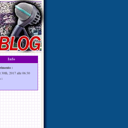
Info
rimento :
t 30th, 2017 alle 06:30
 :