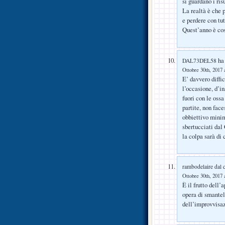
si guardano i ris
La realtà è che 
e perdere con tut
Quest’anno è cos
ha 
DAL73DEL58
Ottobre 30th, 2017 
E’ davvero diffi
l’occasione, d’in
fuori con le oss
partite, non fac
obbiettivo minim
sbertucciati dal
la colpa sarà di 
rambodelaire dal 
Ottobre 30th, 2017 
È il frutto dell
opera di smantel
dell’improvvisaz