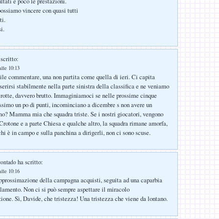
ultati e poco le prestazioni.
possiamo vincere con quasi tutti
ti.
i.
scritto:
alle 10:13
cile commentare, una non partita come quella di ieri. Ci capita
serirsi stabilmente nella parte sinistra della classifica e ne veniamo
a rotte, davvero brutto. Immaginiamoci se nelle prossime cinque
essimo un po di punti, incominciano a dicembre s non avere un
o? Mamma mia che squadra triste. Se i nostri giocatori, vengono
 Crotone e a parte Chiesa e qualche altro, la squadra rimane amorfa,
chi è in campo e sulla panchina a dirigerli, non ci sono scuse.
ha scritto:
contado
alle 10:16
’approssimazione della campagna acquisti, seguita ad una caparbia
lamento. Non ci si può sempre aspettare il miracolo
ione. Sì, Davide, che tristezza! Una tristezza che viene da lontano.