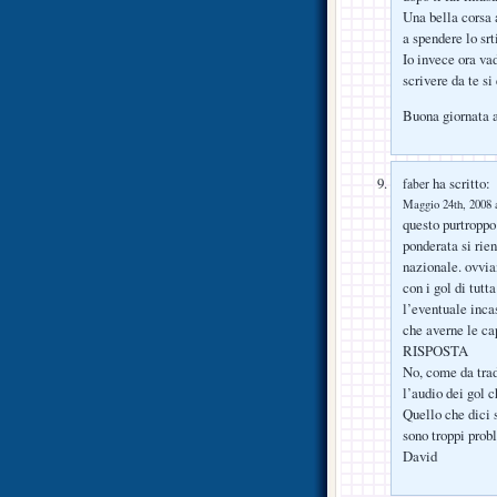
Una bella corsa a
a spendere lo sr
Io invece ora va
scrivere da te si
Buona giornata a 
ha scritto:
faber
Maggio 24th, 2008 a
questo purtroppo
ponderata si rie
nazionale. ovvia
con i gol di tutt
l’eventuale inca
che averne le ca
RISPOSTA
No, come da trad
l’audio dei gol 
Quello che dici 
sono troppi probl
David