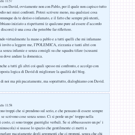
lle 11:57
o con David, ovviamente non con Pablo, per il quale non capisco tutto
odio nei miei confronti. Potrei scrivere meno, ma qualsiasi cosa
omunque da te deriso o infamato, e il fatto che sempre più utenti,
abbiano iniziato a rispettarmi (e qualcuno pure ad essere d’accordo
discorsi) è una cosa che potrebbe far riflettere.
do virtualmente la mano a pablo e a tutti quelli che mi infamano
i invito a leggere me, I’POLEMICA, zizzania e tanti altri con
 ma senza infamie e senza consigli su che squadra tifare (scusami
su dove andare la domenica.
che a tutti gli altri coi quali spesso mi confronto, e accolgo con
oposta logica di David di migliorare la qualità del blog.
 di noi ma più pacatamente, ma soprattutto, dialoghiamo con David.
:
lle 11:58
no troppi che si prendono sul serio, e che pensano di essere sempre
 se scrivono cose senza senso. Ci si perde un po’ troppo nella
costo, ci sono troppe guerriglie verbali. Se si abbassassero un po’ i
 minuscola) si usasse lo spazio che gentilmente ci metti a
 parlare pacatamente degli argomenti che ci proponi, senza che chi