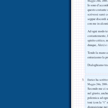
Maggio 24th, 2008 a
Io sono d’accord
questo costante 
scrivessi sarei c
seppur discordi 
con me in alcuni 
Ad ogni modo ten
costantemente, l
spirito critico,
dunque, Alex) e 
Tendo la mano an
entusiasmo la pr
Dialoghiamo tra
ha scritto
Enrico
Maggio 24th, 2008 a
Secondo me ci so
nel giusto, anche
polemica ad ogni 
toni (con la “t”
disposizione per