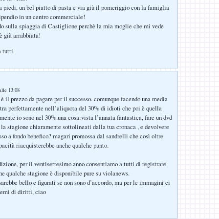
 piedi, un bel piatto di pasta e via giù il pomeriggio con la famiglia
tipendio in un centro commerciale!
do sulla spiaggia di Castiglione perchè la mia moglie che mi vede
 è già arrabbiata!
tutti.
lle 13:08
 è il prezzo da pagare per il successo. comunque facendo una media
ntra perfettamente nell’aliquota del 30% di idioti che poi è quella
mente io sono nel 30%.una cosa:vista l’annata fantastica, fare un dvd
a la stagione chiaramente sottolineati dalla tua cronaca , e devolvere
sso a fondo benefico? magari promossa dal sandrelli che così oltre
pacità riacquisterebbe anche qualche punto.
izione, per il ventisettesimo anno consentiamo a tutti di registrare
che qualche stagione è disponibile pure su violanews.
sarebbe bello e figurati se non sono d’accordo, ma per le immagini ci
emi di diritti, ciao