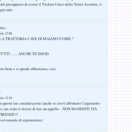
al presupposto di essere il Titolare Unico della Verità Assoluta, ci
iù tutti.
itto:
lle 12:08
LA TRATTORIA CAVE DI MAIANO?COME ?
TUTTI ……ANCHE TE DAVID
sto bene e si spende abbastanza, ciao
:
lle 12:18
 queste tue considerazioni (anche se avevi affrontato l’argomento
 fà), ma sento il dovere di fare un appello…NON MANDATE VIA
IRENZE!!!
cessivamente di argomentare)