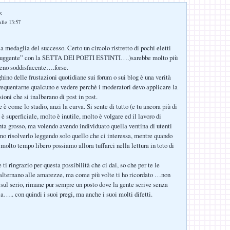
:
lle 13:57
la medaglia del successo. Certo un circolo ristretto di pochi eletti
o fuggente” con la SETTA DEI POETI ESTINTI….)sarebbe molto più
eno soddisfacente….forse.
hino delle frustazioni quotidiane sui forum o sui blog è una verità
frequentarne qualcuno e vedere perchè i moderatori devo applicare la
ioni che si inalberano di post in post.
e è come lo stadio, anzi la curva. Si sente di tutto (e tu ancora più di
 è superficiale, molto è inutile, molto è volgare ed il lavoro di
ta grosso, ma volendo avendo individuato quella ventina di utenti
o risolverlo leggendo solo quello che ci interessa, mentre quando
molto tempo libero possiamo allora tuffarci nella lettura in toto di
ti ringrazio per questa possibilità che ci dai, so che per te le
 alternano alle amarezze, ma come più volte ti ho ricordato …non
 sul serio, rimane pur sempre un posto dove la gente scrive senza
a….. con quindi i suoi pregi, ma anche i suoi molti difetti.