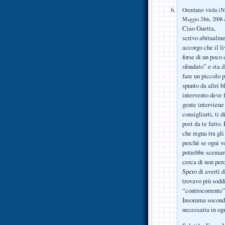
Orentano viola (N
Maggio 24th, 2008 a
Ciao Guetta,
scrivo abitualme
accorgo che il li
forse di un poco
sfondato” e sta d
fare un piccolo 
spunto da altri b
intervento deve f
gente interviene
consigliarti, ti 
post da te fatto
che regna tra gli
perchè se ogni v
potrebbe scemare
cerca di non per
Spero di averti 
trovavo più sodd
“controcorrente” 
Insomma socondo 
necessaria in og