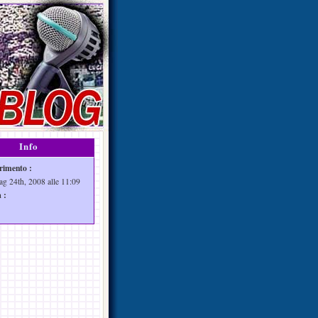
Info
rimento :
ag 24th, 2008 alle 11:09
 :