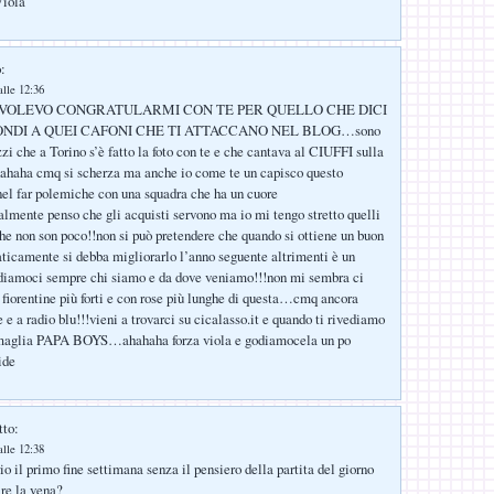
Viola
:
lle 12:36
VOLEVO CONGRATULARMI CON TE PER QUELLO CHE DICI
ONDI A QUEI CAFONI CHE TI ATTACCANO NEL BLOG…sono
zi che a Torino s’è fatto la foto con te e che cantava al CIUFFI sulla
ha cmq si scherza ma anche io come te un capisco questo
el far polemiche con una squadra che ha un cuore
lmente penso che gli acquisti servono ma io mi tengo stretto quelli
 non son poco!!non si può pretendere che quando si ottiene un buon
aticamente si debba migliorarlo l’anno seguente altrimenti è un
rdiamoci sempre chi siamo e da dove veniamo!!!non mi sembra ci
e fiorentine più forti e con rose più lunghe di questa…cmq ancora
e a radio blu!!!vieni a trovarci su cicalasso.it e quando ti rivediamo
 maglia PAPA BOYS…ahahaha forza viola e godiamocela un po
ide
tto:
lle 12:38
o il primo fine settimana senza il pensiero della partita del giorno
are la vena?