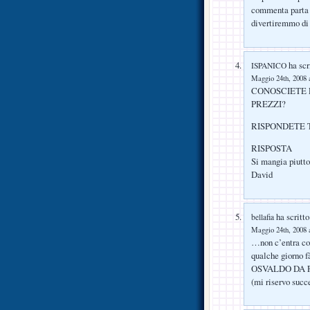
commenta parta d
divertiremmo di p
ha scr
ISPANICO
Maggio 24th, 2008 a
CONOSCIETE 
PREZZI?
RISPONDETE 
RISPOSTA
Si mangia piutto
David
ha scritto
bellafia
Maggio 24th, 2008 a
…non c’entra con
qualche giorno
OSVALDO DA F
(mi riservo suc