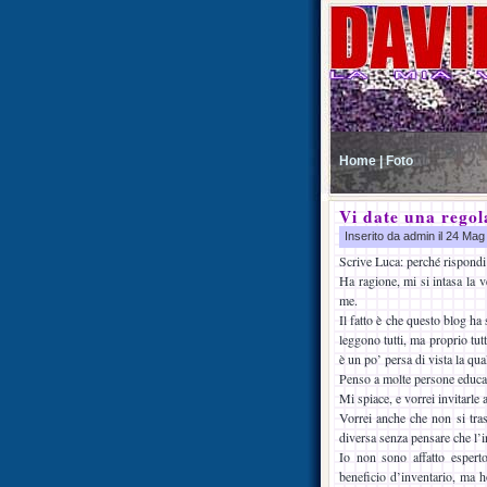
Home |
Foto
Vi date una regol
Inserito da admin il 24 Ma
Scrive Luca: perché rispondi 
Ha ragione, mi si intasa la v
me.
Il fatto è che questo blog ha
leggono tutti, ma proprio tutt
è un po’ persa di vista la qua
Penso a molte persone educat
Mi spiace, e vorrei invitarle 
Vorrei anche che non si tras
diversa senza pensare che l’i
Io non sono affatto esperto
beneficio d’inventario, ma h