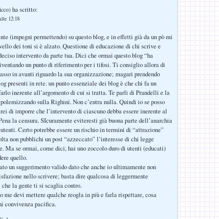
ha scritto:
icco)
lle 12:18
nte (impegni permettendo) su questo blog, e in effetti già da un pò mi
vello dei toni si è alzato. Questione di educazione di chi scrive e
 deciso intervento da parte tua. Dici che ormai questo blog “ha
iventando un punto di riferimento per i tifosi. Ti consiglio allora di
passo in avanti riguardo la sua organizzazione; magari prendendo
log presenti in rete. un punto essenziale dei blog è che chi fa un
arlo inerente all’argomento di cui si tratta. Te parli di Prandelli e la
 polemizzando sulla Righini. Non c’entra nulla. Quindi io se posso
direi di imporre che l’intervento di ciascuno debba essere inerente al
. Pena la censura. SIcuramente eviteresti già buona parte dell’anarchia
 utenti. Certo potrebbe essere un rischio in termini di “attrazione”
olta non pubblichi un post “azzeccato” l’interesse di chi legge
. Ma se ormai, come dici, hai uno zoccolo duro di utenti (educati)
dere quello.
dato un suggerimento valido dato che anche io ultimamente non
isfazione nello scrivere; basta dire qualcosa di leggermente
che la gente ti si scaglia contro.
me devi mettere qualche reogla in più e farla rispettare, cosa
ni convivenza pacifica.