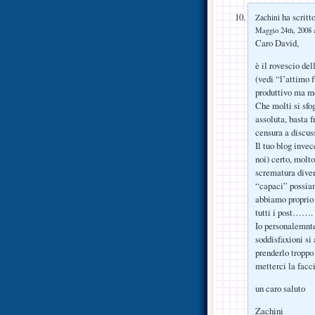
ha scritto
Zachini
Maggio 24th, 2008 a
Caro David,
è il rovescio del
(vedi “l’attim
produttivo ma m
Che molti si sfog
assoluta, basta 
censura a discuss
Il tuo blog invec
noi) certo, molto
scrematura diven
“capaci” possiam
abbiamo proprio 
tutti i post…….
Io personalemnte 
soddisfaxioni si
prenderlo troppo
metterci la facci
un caro saluto
Zachini