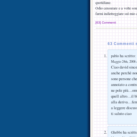
quotidiane.
Odio censurare e a volte sono
farmi indietreggiare sul mio a
[63] Commenti
63 Commenti s
ha scritto:
pablo
Maggio 24th, 2008 a
Ciao david since
anche perchè non 
sono persone che
annoiato a contr
ne pole più…orm
quell altro…il 
alla deriva…ferm
a leggere discus
ti saluto ciao
ha scritt
Ghebbe