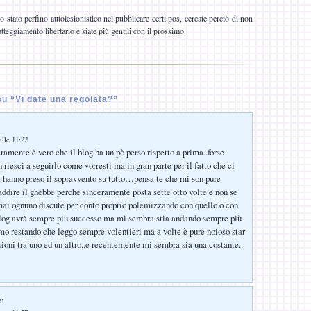
 stato perfino autolesionistico nel pubblicare certi pos, cercate perciò di non
tteggiamento libertario e siate più gentili con il prossimo.
u “Vi date una regolata?”
lle 11:22
ramente è vero che il blog ha un pò perso rispetto a prima..forse
riesci a seguirlo come vorresti ma in gran parte per il fatto che ci
 hanno preso il sopravvento su tutto…pensa te che mi son pure
addire il ghebbe perche sinceramente posta sette otto volte e non se
ai ognuno discute per conto proprio polemizzando con quello o con
blog avrà sempre piu successo ma mi sembra stia andando sempre più
o restando che leggo sempre volentieri ma a volte è pure noioso star
sioni tra uno ed un altro..e recentemente mi sembra sia una costante..
o: