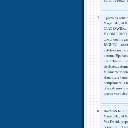
Saluti! e Forza 
ha scritto
i' pazzo
Maggio 24th, 2008 a
CIAO DAVID…
E COME RISP
uno di quei ragaz
RIGHINI…ahahaha
autolesionismo n
enorme!!!persona
che abbiamo…che
risultato..autom
fallimento!rico
siano state tant
complimenti a te 
ti regaliamo la
questa viola.dav
ha scri
BATMAN
Maggio 24th, 2008 a
Via David, propri
dopo ti fai intas