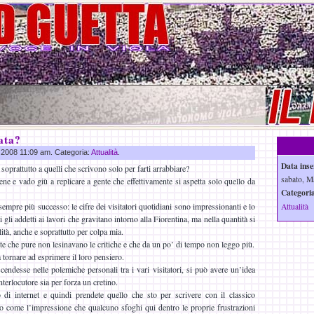
ata?
g 2008 11:09 am. Categoria:
Attualità
.
Data inse
soprattutto a quelli che scrivono solo per farti arrabbiare?
sabato, M
ene e vado giù a replicare a gente che effettivamente si aspetta solo quello da
Categoria
 sempre più successo: le cifre dei visitatori quotidiani sono impressionanti e lo
Attualità
i gli addetti ai lavori che gravitano intorno alla Fiorentina, ma nella quantità si
lità, anche e soprattutto per colpa mia.
e che pure non lesinavano le critiche e che da un po’ di tempo non leggo più.
a tornare ad esprimere il loro pensiero.
cendesse nelle polemiche personali tra i vari visitatori, si può avere un’idea
nterlocutore sia per forza un cretino.
 di internet e quindi prendete quello che sto per scrivere con il classico
o come l’impressione che qualcuno sfoghi qui dentro le proprie frustrazioni