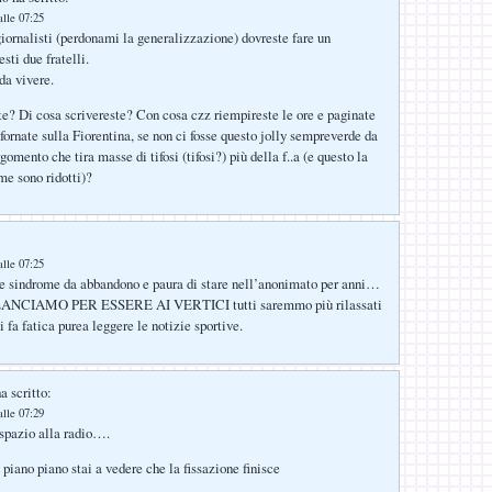
alle 07:25
ornalisti (perdonami la generalizzazione) dovreste fare un
ti due fratelli.
da vivere.
te? Di cosa scrivereste? Con cosa czz riempireste le ore e paginate
fornate sulla Fiorentina, se non ci fosse questo jolly sempreverde da
gomento che tira masse di tifosi (tifosi?) più della f..a (e questo la
me sono ridotti)?
alle 07:25
 sindrome da abbandono e paura di stare nell’anonimato per anni…
ILANCIAMO PER ESSERE AI VERTICI tutti saremmo più rilassati
si fa fatica purea leggere le notizie sportive.
a scritto:
alle 07:29
 spazio alla radio….
 piano piano stai a vedere che la fissazione finisce