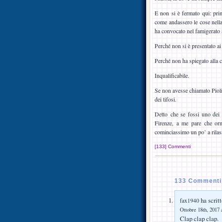
E non si è fermato qui: prim
come andassero le cose nella
ha convocato nel famigerato a
Perché non si è presentato a
Perché non ha spiegato alla c
Inqualificabile.
Se non avesse chiamato Pioli
dei tifosi.
Detto che se fossi uno dei 
Firenze, a me pare che orm
cominciassimo un po’ a rilas
[133] Commenti
133 Commenti 
ha scritt
fax1940
Ottobre 18th, 2017 
Clap clap clap.