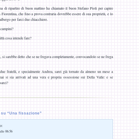
a di ripartire di buon mattino ha chiamato il buon Stefano Pioli per capire
 Fiorentina, che fino a prova contraria dovrebbe essere di sua proprietà, e lo
lbergo per farci due chiacchiere.
i campini?
ittà cosa intende fare?
, si sarebbe detto che se ne fregava completamente, convocandolo se ne frega
due fratelli, e specialmente Andrea, sarei già tornato da almeno un mese a
ai si sia arrivati ad una vera e propria ossessione sui Della Valle: e se
sarci?
su “Una fissazione”
o:
alle 06:56