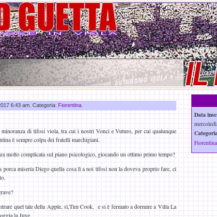
 2017 6:43 am. Categoria:
Fiorentina
.
Data inse
mercoledì,
minoranza di tifosi viola, tra cui i nostri Vonci e Vuturo, per cui qualunque
Categoria
ntina è sempre colpa dei fratelli marchigiani.
Fiorentina
ara molto complicata sul piano psicologico, giocando un ottimo primo tempo?
a porca miseria Diego quella cosa lì a noi tifosi non la doveva proprio fare, ci
to.
grave?
ntrare quel tale della Apple, sì,Tim Cook, e si è fermato a dormire a Villa La
oggia la Juve.