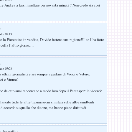
are Andrea a farsi insultare per novanta minuti ? Non credo sia così
:
alle 07:13
 la Fiorentina in vendita, Davide fattene una ragione!!!! te l’ha fatto
della l’altro giorno….
:
alle 07:23
 ottimi giornalisti e sei sempre a parlare di Vonci e Vuturo.
ci e Vuturo?
che da otto anni raccontano a modo loro dopo il Pentasport le vicende
assato tutte le altre trasmissioni similari sulle altre emittenti
 d’accordo su quello che dicono, ma hanno pieno diritto di
ha scritto:
no