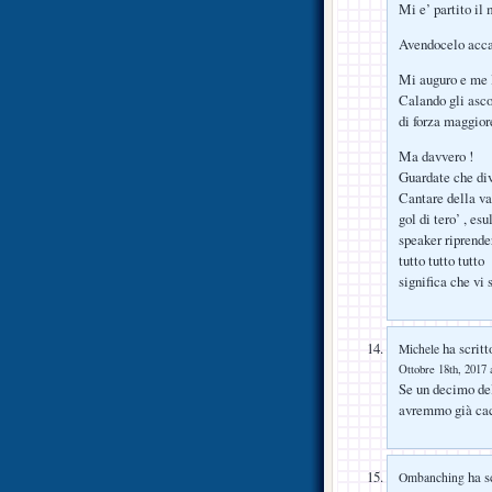
Mi e’ partito il
Avendocelo accan
Mi auguro e me l
Calando gli ascol
di forza maggiore
Ma davvero !
Guardate che div
Cantare della val
gol di tero’ , es
speaker riprender
tutto tutto tutto
significa che vi
ha scritt
Michele
Ottobre 18th, 2017 
Se un decimo del
avremmo già cac
ha sc
Ombanching