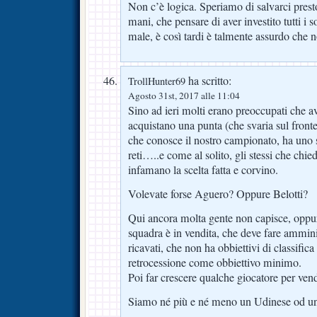
Non c’è logica. Speriamo di salvarci presto,
mani, che pensare di aver investito tutti i s
male, è così tardi è talmente assurdo che n
ha scritto:
TrollHunter69
Agosto 31st, 2017 alle 11:04
Sino ad ieri molti erano preoccupati che 
acquistano una punta (che svaria sul fronte
che conosce il nostro campionato, ha uno s
reti…..e come al solito, gli stessi che chie
infamano la scelta fatta e corvino.
Volevate forse Aguero? Oppure Belotti?
Qui ancora molta gente non capisce, oppur
squadra è in vendita, che deve fare amminis
ricavati, che non ha obbiettivi di classifica
retrocessione come obbiettivo minimo.
Poi far crescere qualche giocatore per vend
Siamo né più e né meno un Udinese od u