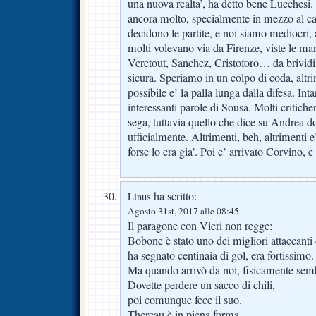
una nuova realta’, ha detto bene Lucches
ancora molto, specialmente in mezzo al cam
decidono le partite, e noi siamo mediocri, 
molti volevano via da Firenze, viste le ma
Veretout, Sanchez, Cristoforo… da brividi,
sicura. Speriamo in un colpo di coda, altr
possibile e’ la palla lunga dalla difesa. Int
interessanti parole di Sousa. Molti critich
sega, tuttavia quello che dice su Andrea d
ufficialmente. Altrimenti, beh, altrimenti e
forse lo era gia’. Poi e’ arrivato Corvino, e
ha scritto:
Linus
Agosto 31st, 2017 alle 08:45
Il paragone con Vieri non regge:
Bobone è stato uno dei migliori attaccanti 
ha segnato centinaia di gol, era fortissimo.
Ma quando arrivò da noi, fisicamente sem
Dovette perdere un sacco di chili,
poi comunque fece il suo.
Thereau è in piena forma,