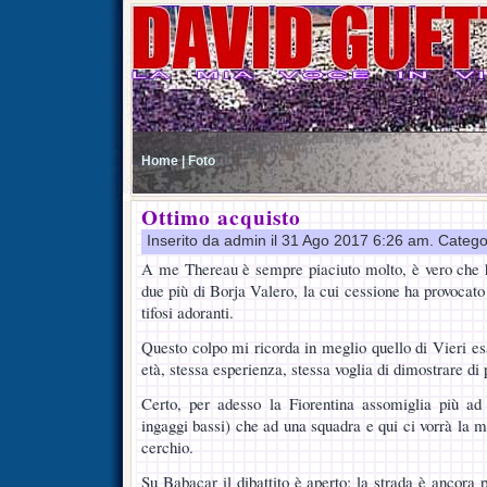
Home |
Foto
Ottimo acquisto
Inserito da admin il 31 Ago 2017 6:26 am. Catego
A me Thereau è sempre piaciuto molto, è vero che h
due più di Borja Valero, la cui cessione ha provocato 
tifosi adoranti.
Questo colpo mi ricorda in meglio quello di Vieri es
età, stessa esperienza, stessa voglia di dimostrare di
Certo, per adesso la Fiorentina assomiglia più ad 
ingaggi bassi) che ad una squadra e qui ci vorrà la ma
cerchio.
Su Babacar il dibattito è aperto: la strada è ancora p