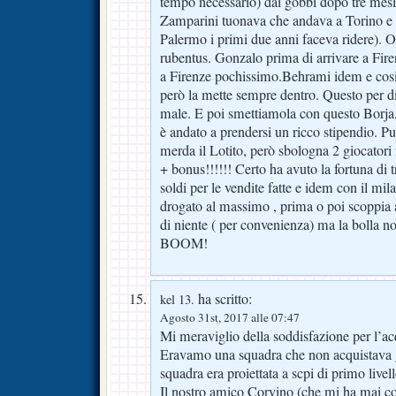
tempo necessario) dai gobbi dopo tre mesi
Zamparini tuonava che andava a Torino e s
Palermo i primi due anni faceva ridere). O
rubentus. Gonzalo prima di arrivare a Fire
a Firenze pochissimo.Behrami idem e cosi
però la mette sempre dentro. Questo per di
male. E poi smettiamola con questo Borja,
è andato a prendersi un ricco stipendio. P
merda il Lotito, però sbologna 2 giocator
+ bonus!!!!!! Certo ha avuto la fortuna di 
soldi per le vendite fatte e idem con il mil
drogato al massimo , prima o poi scoppia al
di niente ( per convenienza) ma la bolla non
BOOM!
ha scritto:
kel 13.
Agosto 31st, 2017 alle 07:47
Mi meraviglio della soddisfazione per l’ac
Eravamo una squadra che non acquistava g
squadra era proiettata a scpi di primo livel
Il nostro amico Corvino (che mi ha mai co