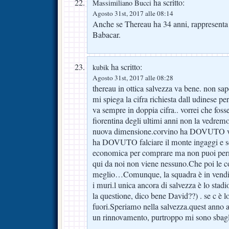
ha scritto:
Massimiliano Bucci
Agosto 31st, 2017 alle 08:14
Anche se Thereau ha 34 anni, rappresen
Babacar.
ha scritto:
kubik
Agosto 31st, 2017 alle 08:28
thereau in ottica salvezza va bene. non sap
mi spiega la cifra richiesta dall udinese pe
va sempre in doppia cifra.. vorrei che fosse
fiorentina degli ultimi anni non la vedremo 
nuova dimensione.corvino ha DOVUTO vend
ha DOVUTO falciare il monte ingaggi e se
economica per comprare ma non puoi permet
qui da noi non viene nessuno.Che poi le co
meglio…Comunque, la squadra è in vendit
i muri.l unica ancora di salvezza è lo stad
la questione, dico bene David??) . se c è l
fuori.Speriamo nella salvezza.quest anno 
un rinnovamento, purtroppo mi sono sbagl