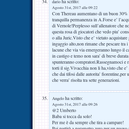
ha scritto:
dario
Agosto 31st, 2017 alle 09:22
Con Thereau aumentano di un buon 30% le
tranquilla permanenza in A.Forse e’ l’acq
di Vernole!Perplesso sull’allenatore che n
questa rosa di giocatori che vedo piu’ con
o alla Juric.Visto che e’ vietato acquistare
ingaggio alto,non rimane che pescare tra i
lacune che via via emergeranno lungo il
in castigo e temo non sara’ di breve durata
spunteranno compratori.Rassegnamoci e r
torti il sig.Vivacchia non li ha,visto che e’ 
che dai tifosi dalle autorita’ fiorentine,per
che verra’ risolta tra sette generazioni.
ha scritto:
Angelo
Agosto 31st, 2017 alle 09:26
@2 Umberto
Baba si tocca da solo!
Per me è da sempre che tira a campare!
Poi partirà a parametro zero,per un nuov