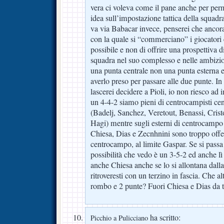
vera ci voleva come il pane anche per perm
idea sull’impostazione tattica della squadr
va via Babacar invece, penserei che ancora
con la quale si “commerciano” i giocatori è
possibile e non di offrire una prospettiva di
squadra nel suo complesso e nelle ambizio
una punta centrale non una punta esterna 
averlo preso per passare alle due punte. I
lascerei decidere a Pioli, io non riesco a
un 4-4-2 siamo pieni di centrocampisti centr
(Badelj, Sanchez, Veretout, Benassi, Crist
Hagi) mentre sugli esterni di centrocamp
Chiesa, Dias e Zecnhnini sono troppo offe
centrocampo, al limite Gaspar. Se si passa 
possibilità che vedo è un 3-5-2 ed anche lì
anche Chiesa anche se lo si allontana dalla 
ritroveresti con un terzino in fascia. Che 
rombo e 2 punte? Fuori Chiesa e Dias 
ha scritto:
Picchio a Pulicciano