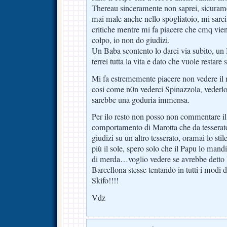
Thereau sinceramente non saprei, sicuram
mai male anche nello spogliatoio, mi sarei
critiche mentre mi fa piacere che cmq vi
colpo, io non do giudizi.
Un Baba scontento lo darei via subito, un 
terrei tutta la vita e dato che vuole restare
Mi fa estrememente piacere non vedere il
cosi come n0n vederci Spinazzola, vederlo
sarebbe una goduria immensa.
Per ilo resto non posso non commentare il
comportamento di Marotta che da tesserato
giudizi su un altro tesserato, oramai lo sti
più il sole, spero solo che il Papu lo ma
di merda…voglio vedere se avrebbe detto le
Barcellona stesse tentando in tutti i modi
Skifo!!!!
Vdz