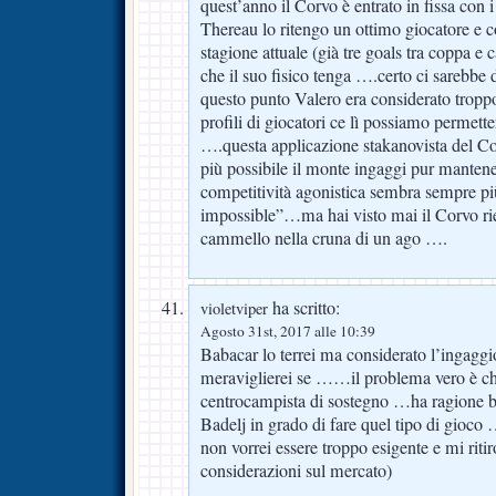
quest’anno il Corvo è entrato in fissa co
Thereau lo ritengo un ottimo giocatore e co
stagione attuale (già tre goals tra coppa 
che il suo fisico tenga ….certo ci sarebbe 
questo punto Valero era considerato troppo
profili di giocatori ce lì possiamo permette
….questa applicazione stakanovista del Cor
più possibile il monte ingaggi pur manten
competitività agonistica sembra sempre p
impossible”…ma hai visto mai il Corvo ries
cammello nella cruna di un ago ….
ha scritto:
violetviper
Agosto 31st, 2017 alle 10:39
Babacar lo terrei ma considerato l’ingagg
meraviglierei se ……il problema vero è c
centrocampista di sostegno …ha ragione bi
Badelj in grado di fare quel tipo di gioco 
non vorrei essere troppo esigente e mi riti
considerazioni sul mercato)