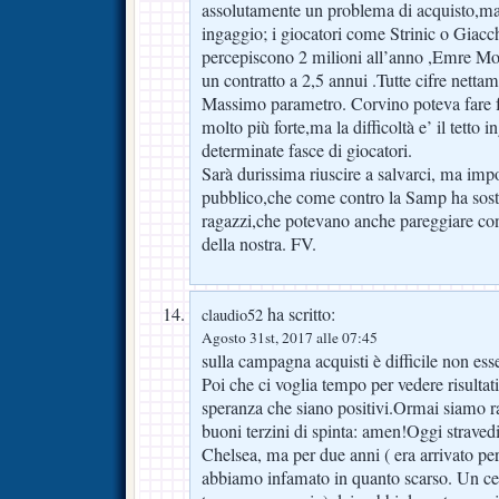
assolutamente un problema di acquisto,ma
ingaggio; i giocatori come Strinic o Giacc
percepiscono 2 milioni all’anno ,Emre Mor
un contratto a 2,5 annui .Tutte cifre nettam
Massimo parametro. Corvino poteva fare 
molto più forte,ma la difficoltà e’ il tetto
determinate fasce di giocatori.
Sarà durissima riuscire a salvarci, ma impo
pubblico,che come contro la Samp ha soste
ragazzi,che potevano anche pareggiare con
della nostra. FV.
ha scritto:
claudio52
Agosto 31st, 2017 alle 07:45
sulla campagna acquisti è difficile non ess
Poi che ci voglia tempo per vedere risultat
speranza che siano positivi.Ormai siamo r
buoni terzini di spinta: amen!Oggi strave
Chelsea, ma per due anni ( era arrivato per 
abbiamo infamato in quanto scarso. Un cer