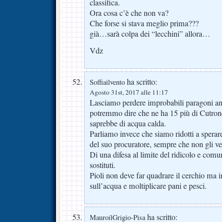
classifica.
Ora cosa c’è che non va?
Che forse si stava meglio prima???
già…sarà colpa dei “lecchini” allora…
Vdz
ha scritto:
Soffiailvento
Agosto 31st, 2017 alle 11:17
Lasciamo perdere improbabili paragoni ana
potremmo dire che ne ha 15 più di Cutro
saprebbe di acqua calda.
Parliamo invece che siamo ridotti a sperare
del suo procuratore, sempre che non gli ve
Di una difesa al limite del ridicolo e com
sostituti.
Pioli non deve far quadrare il cerchio ma 
sull’acqua e moltiplicare pani e pesci.
ha scritto:
MauroilGrigio-Pisa