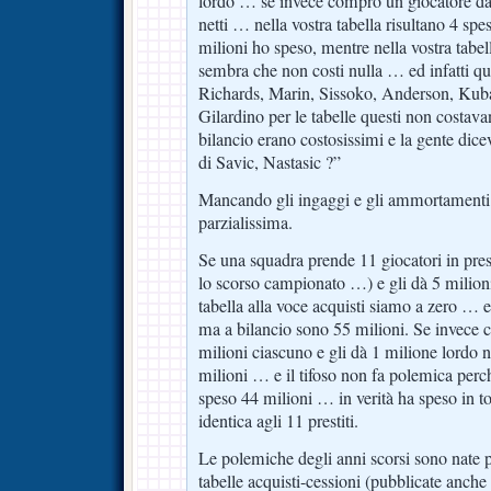
lordo … se invece compro un giocatore da 
netti … nella vostra tabella risultano 4 spe
milioni ho speso, mentre nella vostra tabell
sembra che non costi nulla … ed infatti 
Richards, Marin, Sissoko, Anderson, Kuba
Gilardino per le tabelle questi non costava
bilancio erano costosissimi e la gente dicev
di Savic, Nastasic ?”
Mancando gli ingaggi e gli ammortamenti 
parzialissima.
Se una squadra prende 11 giocatori in pre
lo scorso campionato …) e gli dà 5 milioni
tabella alla voce acquisti siamo a zero … e
ma a bilancio sono 55 milioni. Se invece 
milioni ciascuno e gli dà 1 milione lordo ne
milioni … e il tifoso non fa polemica perch
speso 44 milioni … in verità ha speso in to
identica agli 11 prestiti.
Le polemiche degli anni scorsi sono nate p
tabelle acquisti-cessioni (pubblicate anche 