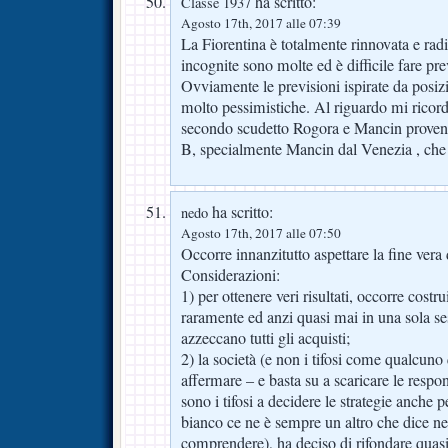
ha scritto:
Classe 1937
Agosto 17th, 2017 alle 07:39
La Fiorentina è totalmente rinnovata e rad
incognite sono molte ed è difficile fare pre
Ovviamente le previsioni ispirate da posizi
molto pessimistiche. Al riguardo mi ricordo
secondo scudetto Rogora e Mancin proveni
B, specialmente Mancin dal Venezia , che 
ha scritto:
nedo
Agosto 17th, 2017 alle 07:50
Occorre innanzitutto aspettare la fine vera
Considerazioni:
1) per ottenere veri risultati, occorre cost
raramente ed anzi quasi mai in una sola se
azzeccano tutti gli acquisti;
2) la società (e non i tifosi come qualcuno
affermare – e basta su a scaricare le respon
sono i tifosi a decidere le strategie anche 
bianco ce ne è sempre un altro che dice ner
comprendere), ha deciso di rifondare quasi 