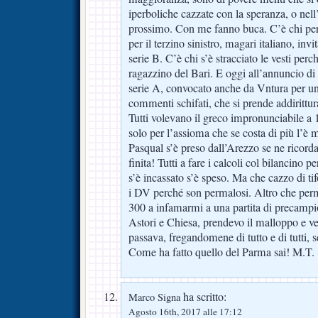
iperboliche cazzate con la speranza, o nell’
prossimo. Con me fanno buca. C’è chi per
per il terzino sinistro, magari italiano, in
serie B. C’è chi s’è stracciato le vesti perc
ragazzino del Bari. E oggi all’annuncio di
serie A, convocato anche da Vntura per un
commenti schifati, che si prende addirittura
Tutti volevano il greco impronunciabile a 1
solo per l’assioma che se costa di più l’è 
Pasqual s’è preso dall’Arezzo se ne ricor
finita! Tutti a fare i calcoli col bilancino p
s’è incassato s’è speso. Ma che cazzo di tifo
i DV perché son permalosi. Altro che perm
300 a infamarmi a una partita di precamp
Astori e Chiesa, prendevo il malloppo e v
passava, fregandomene di tutto e di tutti, 
Come ha fatto quello del Parma sai! M.T.
ha scritto:
Marco Signa
Agosto 16th, 2017 alle 17:12