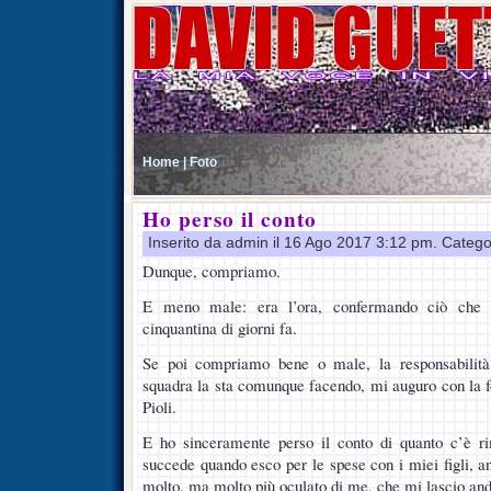
Home |
Foto
Ho perso il conto
Inserito da admin il 16 Ago 2017 3:12 pm. Catego
Dunque, compriamo.
E meno male: era l’ora, confermando ciò che m
cinquantina di giorni fa.
Se poi compriamo bene o male, la responsabilità
squadra la sta comunque facendo, mi auguro con la 
Pioli.
E ho sinceramente perso il conto di quanto c’è r
succede quando esco per le spese con i miei figli, a
molto, ma molto più oculato di me, che mi lascio an