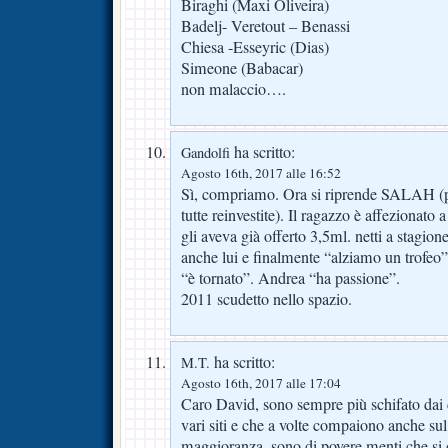
Biraghi (Maxi Oliveira)
Badelj- Veretout – Benassi
Chiesa -Esseyric (Dias)
Simeone (Babacar)
non malaccio….
ha scritto:
Gandolfi
Agosto 16th, 2017 alle 16:52
Sì, compriamo. Ora si riprende SALAH (p
tutte reinvestite). Il ragazzo è affezionato
gli aveva già offerto 3,5ml. netti a stag
anche lui e finalmente “alziamo un trofeo”
“è tornato”. Andrea “ha passione”.
2011 scudetto nello spazio.
ha scritto:
M.T.
Agosto 16th, 2017 alle 17:04
Caro David, sono sempre più schifato dai
vari siti e che a volte compaiono anche sul
maggioranza, sono di povere menti che si 