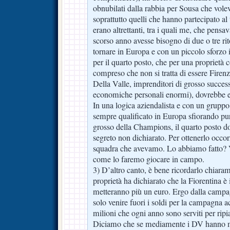
obnubilati dalla rabbia per Sousa che vole
soprattutto quelli che hanno partecipato al
erano altrettanti, tra i quali me, che pensa
scorso anno avesse bisogno di due o tre ritoc
tornare in Europa e con un piccolo sforzo 
per il quarto posto, che per una proprietà
compreso che non si tratta di essere Firenze
Della Valle, imprenditori di grosso succes
economiche personali enormi), dovrebbe ess
In una logica aziendalista e con un gruppo 
sempre qualificato in Europa sfiorando pur
grosso della Champions, il quarto posto do
segreto non dichiarato. Per ottenerlo occor
squadra che avevamo. Lo abbiamo fatto? V
come lo faremo giocare in campo.
3) D’altro canto, è bene ricordarlo chiara
proprietà ha dichiarato che la Fiorentina è
metteranno più un euro. Ergo dalla camp
solo venire fuori i soldi per la campagna 
milioni che ogni anno sono serviti per ripia
Diciamo che se mediamente i DV hanno me