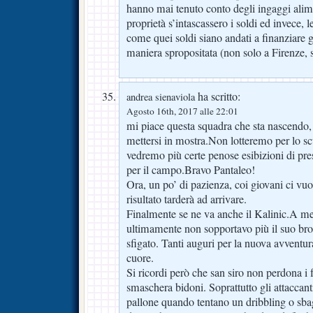
hanno mai tenuto conto degli ingaggi alim
proprietà s’intascassero i soldi ed invece, 
come quei soldi siano andati a finanziare gl
maniera spropositata (non solo a Firenze, s
ha scritto:
andrea sienaviola
Agosto 16th, 2017 alle 22:01
mi piace questa squadra che sta nascendo, 
mettersi in mostra.Non lotteremo per lo sc
vedremo più certe penose esibizioni di pr
per il campo.Bravo Pantaleo!
Ora, un po’ di pazienza, coi giovani ci vuol
risultato tarderà ad arrivare.
Finalmente se ne va anche il Kalinic.A me
ultimamente non sopportavo più il suo bro
sfigato. Tanti auguri per la nuova avventur
cuore.
Si ricordi però che san siro non perdona i 
smaschera bidoni. Soprattutto gli attaccant
pallone quando tentano un dribbling o sbag