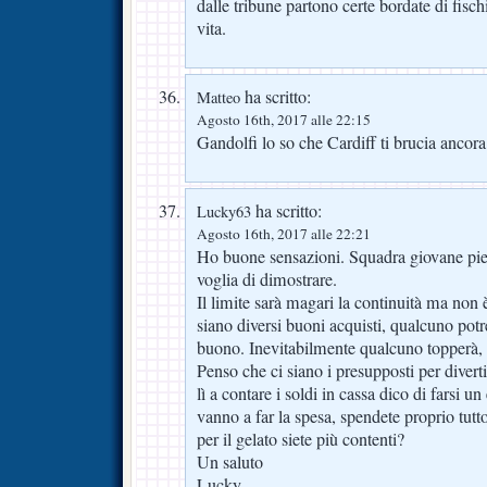
dalle tribune partono certe bordate di fischi
vita.
ha scritto:
Matteo
Agosto 16th, 2017 alle 22:15
Gandolfi lo so che Cardiff ti brucia ancor
ha scritto:
Lucky63
Agosto 16th, 2017 alle 22:21
Ho buone sensazioni. Squadra giovane pien
voglia di dimostrare.
Il limite sarà magari la continuità ma non 
siano diversi buoni acquisti, qualcuno pot
buono. Inevitabilmente qualcuno topperà,
Penso che ci siano i presupposti per diverti
lì a contare i soldi in cassa dico di farsi
vanno a far la spesa, spendete proprio tutto
per il gelato siete più contenti?
Un saluto
Lucky