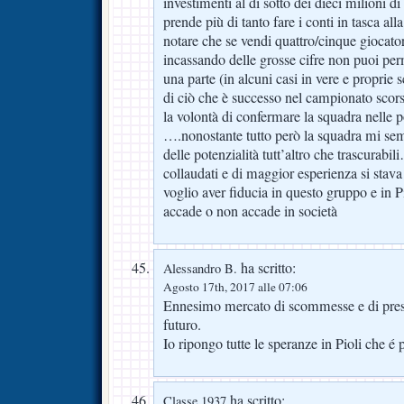
investimenti al di sotto dei dieci milion
prende più di tanto fare i conti in tasca all
notare che se vendi quattro/cinque giocator
incassando delle grosse cifre non puoi perm
una parte (in alcuni casi in vere e propri
di ciò che è successo nel campionato scor
la volontà di confermare la squadra nelle 
….nonostante tutto però la squadra mi se
delle potenzialità tutt’altro che trascurab
collaudati e di maggior esperienza si stava
voglio aver fiducia in questo gruppo e in P
accade o non accade in società
ha scritto:
Alessandro B.
Agosto 17th, 2017 alle 07:06
Ennesimo mercato di scommesse e di prestiti
futuro.
Io ripongo tutte le speranze in Pioli che é 
ha scritto:
Classe 1937