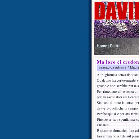
Home |
Foto
Ma loro ci credo
Inserito da admin il 7 Mag
Altra giornata senza risposte
Qualcuno ha cortesemente sugg
geloso e non sarebbe più la
Per rimediare all’assenza di 
per gli ascoltatori nel Pentas
Stamani durante la corsa pe
davvero quelli che in campo 
Perché qui si è parlato tant
Firenze a fari spenti, ma 
Lucarelli.
E siccome domenica farà cald
Fiorentina possibile sul pian