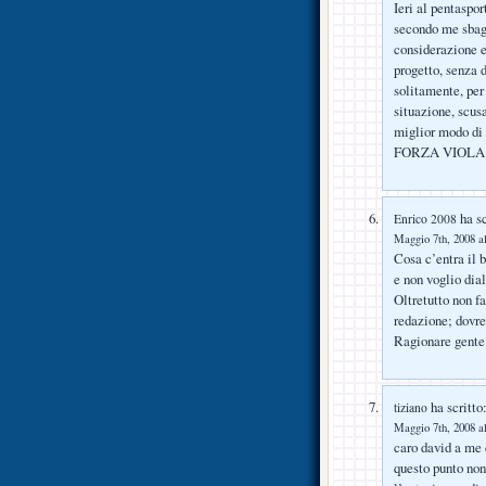
Ieri al pentaspor
secondo me sbagli
considerazione e 
progetto, senza d
solitamente, per 
situazione, scus
miglior modo di f
FORZA VIOLA
ha sc
Enrico 2008
Maggio 7th, 2008 al
Cosa c’entra il b
e non voglio dial
Oltretutto non fa
redazione; dovre
Ragionare gente,
ha scritto
tiziano
Maggio 7th, 2008 al
caro david a me 
questo punto non