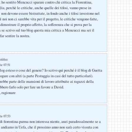
t ho sentito Mencucci sparare contro chi critica la Fiorentina,
a, perchè le critiche, anche quelle dei tifosi, vanno prese in
non devono essere bistrattate, in fondo anche i tifosi investono nel
i noi non ci sarebbe vita per il progetto, le critiche vengono fatte,
dimostrare il proprio affetto, la sofferenza che si prova per la
a se scrivo sul tuo blog questa mia critica a Mencucci ma sei il
ar sentire la nostra.
ritto:
le 07:51
log esteso o cose del genere? Io scrivo qui perché è il blog di Guetta
ogare con altri (a parte Pestuggia in casi del tutto particolari).
rebbe parte delle mansioni di lavoro attribuite ai ragazzi della
bbero farlo solo per fare un favore a David.
 ragionare
:
le 07:53
di fiorentina-parma non interessa niente, anzi paradossalmente se a
 andiamo in Uefa, che il prossimo anno non sarà certo vissuta con