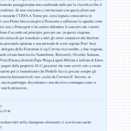
mente pareggiato(pur non cambiando nulla per la classifica).Ora il
erzultimo .Se non vinciamo e convinciamo con questi,allora non
o neanche l’UEFA.A Torino poi, sesta legnata consecutiva in
i casa.Prima finisce,meglio é.Pensiamo a rafforzare la squadra come
eri sera a Pentasport ti ho sentito difendere il concetto che i meriti
Sono d’accordo sul principio, pero per me ,in questa stagione,
atto miracoli per rimediare a tutti gli errori commessi dal direttore
ia personale opinione e non pretendo di avere ragione.Pero’ fossi
 delegato della Fiorentina il sig Corvino riceverebbe, a fine stagione,
enti ed una buon’uscita.Vanderborre, Balzaretti, Osvaldo, Santana,
Vieri,Potenza,Semioli,Papa Waigo,Lupoli.Milioni e milioni di Euros
e pagati dalla proprietà.10-11 giocatori che sono serviti solo a creare
enatore.poi ci lamentiamo che Prndelli faccia giocare sempre gli
iamociin kuzmanovich( vero ,scelto da Corvino).E’ bravino, in
 ancora,purtroppo, discontinuo e non decisivo.comunque,come si
e non fa primavera.
o:
le 07:48
credano tutti nella champions altrimenti ci scavalcano anche
!!