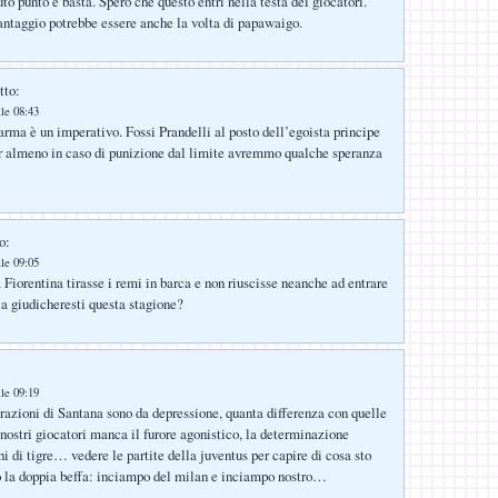
to punto e basta. Spero che questo entri nella testa dei giocatori.
ntaggio potrebbe essere anche la volta di papawaigo.
tto:
le 08:43
arma è un imperativo. Fossi Prandelli al posto dell’egoista principe
r almeno in caso di punizione dal limite avremmo qualche speranza
o:
le 09:05
 Fiorentina tirasse i remi in barca e non riuscisse neanche ad entrare
a giudicheresti questa stagione?
le 09:19
arazioni di Santana sono da depressione, quanta differenza con quelle
 nostri giocatori manca il furore agonistico, la determinazione
hi di tigre… vedere le partite della juventus per capire di cosa sto
la doppia beffa: inciampo del milan e inciampo nostro…