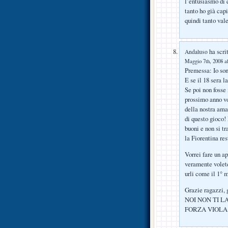
l’entusiasmo di 
tanto ho già capi
quindi tanto val
ha scrit
Andaluso
Maggio 7th, 2008 al
Premessa: Io son
E se il 18 sera l
Se poi non fosse 
prossimo anno vo
della nostra ama
di questo gioco!
buoni e non si tr
la Fiorentina res
Vorrei fare un ap
veramente volete
urli come il 1° 
Grazie ragazzi, 
NOI NON TI 
FORZA VIOLA