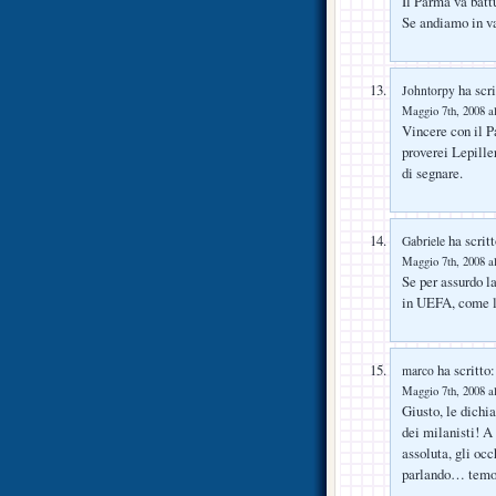
Il Parma va battu
Se andiamo in va
ha scri
Johntorpy
Maggio 7th, 2008 al
Vincere con il P
proverei Lepille
di segnare.
ha scritt
Gabriele
Maggio 7th, 2008 al
Se per assurdo la
in UEFA, come l
ha scritto:
marco
Maggio 7th, 2008 al
Giusto, le dichi
dei milanisti! A
assoluta, gli occ
parlando… temo 