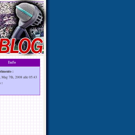
Info
rimento :
, Mag 7th, 2008 alle 05:43
 :