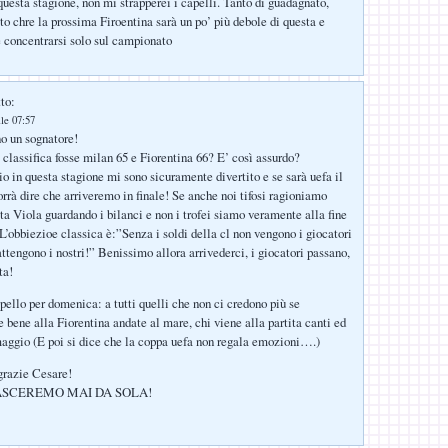
questa stagione, non mi strapperei i capelli. Tanto di guadagnato,
to chre la prossima Firoentina sarà un po’ più debole di questa e
e concentrarsi solo sul campionato
to:
le 07:57
o un sognatore!
a classifica fosse milan 65 e Fiorentina 66? E’ così assurdo?
io in questa stagione mi sono sicuramente divertito e se sarà uefa il
rrà dire che arriveremo in finale! Se anche noi tifosi ragioniamo
ta Viola guardando i bilanci e non i trofei siamo veramente alla fine
 L’obbiezioe classica è:”Senza i soldi della cl non vengono i giocatori
attengono i nostri!” Benissimo allora arrivederci, i giocatori passano,
ta!
pello per domenica: a tutti quelli che non ci credono più se
 bene alla Fiorentina andate al mare, chi viene alla partita canti ed
maggio (E poi si dice che la coppa uefa non regala emozioni….)
grazie Cesare!
LASCEREMO MAI DA SOLA!