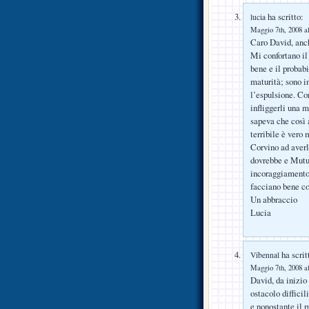
ha scritto:
lucia
Maggio 7th, 2008 al
Caro David, anch
Mi confortano il 
bene e il probabi
maturità; sono i
l’espulsione. Co
infliggerli una 
sapeva che così 
terribile è vero 
Corvino ad aver
dovrebbe e Mutu 
incoraggiamento,
facciano bene co
Un abbraccio
Lucia
ha scrit
Vibennal
Maggio 7th, 2008 al
David, da inizio
ostacolo diffici
e nonostante il 