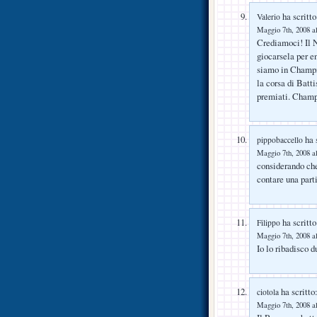
ha scritto
Valerio
Maggio 7th, 2008 al
Crediamoci! Il N
giocarsela per e
siamo in Champio
la corsa di Batt
premiati. Champ
ha s
pippobaccello
Maggio 7th, 2008 al
considerando che
contare una parti
ha scritto
Filippo
Maggio 7th, 2008 al
Io lo ribadisco 
ha scritto
ciotola
Maggio 7th, 2008 al