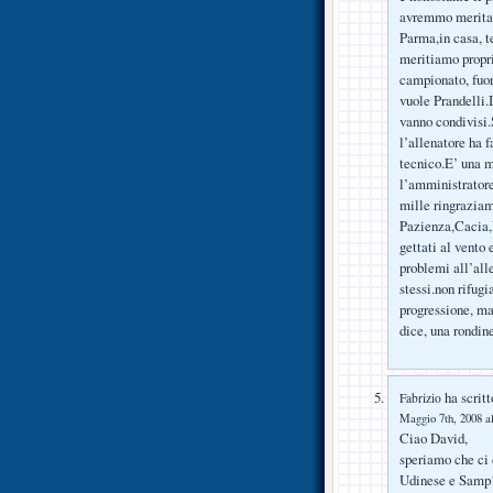
avremmo meritata
Parma,in casa, t
meritiamo propri
campionato, fuor
vuole Prandelli.I
vanno condivisi.
l’allenatore ha f
tecnico.E’ una m
l’amministratore
mille ringraziam
Pazienza,Cacia,
gettati al vento 
problemi all’all
stessi.non rifug
progressione, ma
dice, una rondin
ha scritt
Fabrizio
Maggio 7th, 2008 al
Ciao David,
speriamo che ci 
Udinese e Samp