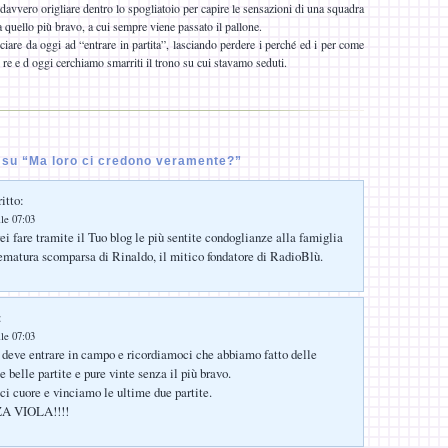
davvero origliare dentro lo spogliatoio per capire le sensazioni di una squadra
za quello più bravo, a cui sempre viene passato il pallone.
are da oggi ad “entrare in partita”, lasciando perdere i perché ed i per come
re e d oggi cerchiamo smarriti il trono su cui stavamo seduti.
su “Ma loro ci credono veramente?”
itto:
le 07:03
ei fare tramite il Tuo blog le più sentite condoglianze alla famiglia
rematura scomparsa di Rinaldo, il mitico fondatore di RadioBlù.
:
le 07:03
 deve entrare in campo e ricordiamoci che abbiamo fatto delle
le belle partite e pure vinte senza il più bravo.
i cuore e vinciamo le ultime due partite.
 VIOLA!!!!