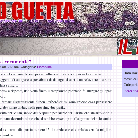
no veramente?
 2008 5:43 am. Categoria:
Fiorentina
.
Data inse
 ai vostri commenti: mi spiace moltissimo, ma non ci posso fare niente.
mercoledì
erito di allargare la possibilità di dialogo ad altri della redazione, ma sono
Categoria
 stessa cosa…
botta e risposta, una volta finito il campionato prometto di allargare gli spazi
Fiorentina
port.
r cercare disperatamente di non strabordare mi sono chiesto cosa pensassero
ci dovranno andare nelle prossime due partite.
issimo del Milan, molto del Napoli e per niente del Parma, che sta arrivando a
con una determinazione che dovrebbe essere pari alla grinta del mio amico
o e siamo alla partita numero 55, io credo che ci vorrà davvero la migliore
o mentale.