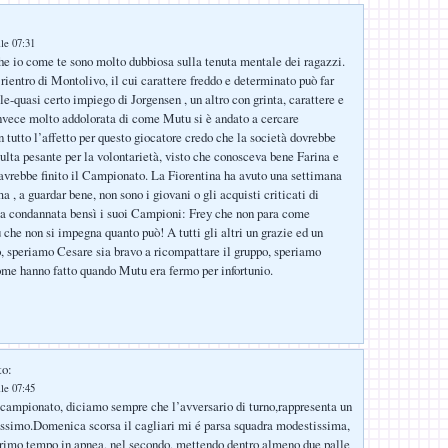
le 07:31
e io come te sono molto dubbiosa sulla tenuta mentale dei ragazzi.
rientro di Montolivo, il cui carattere freddo e determinato può far
le-quasi certo impiego di Jorgensen , un altro con grinta, carattere e
nvece molto addolorata di come Mutu si è andato a cercare
n tutto l’affetto per questo giocatore credo che la società dovrebbe
multa pesante per la volontarietà, visto che conosceva bene Farina e
avrebbe finito il Campionato. La Fiorentina ha avuto una settimana
ma , a guardar bene, non sono i giovani o gli acquisti criticati di
la condannata bensì i suoi Campioni: Frey che non para come
che non si impegna quanto può! A tutti gli altri un grazie ed un
 speriamo Cesare sia bravo a ricompattare il gruppo, speriamo
me hanno fatto quando Mutu era fermo per infortunio.
to:
le 07:45
 campionato, diciamo sempre che l’avversario di turno,rappresenta un
lissimo.Domenica scorsa il cagliari mi é parsa squadra modestissima,
primo tempo in apnea, nel secondo, mettendo dentro almeno due palle