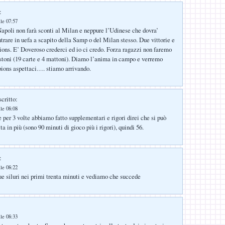
:
le 07:57
apoli non farà sconti al Milan e neppure l’Udinese che dovra’
ntrare in uefa a scapito della Samp o del Milan stesso. Due vittorie e
ns. E’ Doveroso crederci ed io ci credo. Forza ragazzi non faremo
istoni (19 carte e 4 mattoni). Diamo l’anima in campo e verremo
ions aspettaci…. stiamo arrivando.
critto:
le 08:08
 per 3 volte abbiamo fatto supplementari e rigori direi che si può
ta in più (sono 90 minuti di gioco più i rigori), quindi 56.
:
le 08:22
due siluri nei primi trenta minuti e vediamo che succede
:
le 08:33