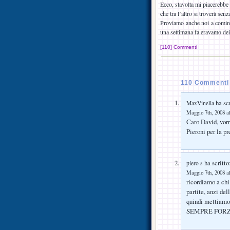
Ecco, stavolta mi piacerebbe 
che tra l’altro si troverà sen
Proviamo anche noi a cominci
una settimana fa eravamo dei 
[110] Commenti
110 Commenti 
ha scr
MaxVinella
Maggio 7th, 2008 al
Caro David, vorr
Pieroni per la p
ha scritto
piero s
Maggio 7th, 2008 al
ricordiamo a chi
partite, anzi del
quindi mettiamoc
SEMPRE FORZA