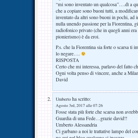
“mi sono inventato un qualcosa”….dì a que
che a copiare sono buoni tutti, a modificar
inventato da altri sono buoni in pochi, ad i
nulla unendo passione per la Fiorentina, 
radiofonico privato (che in quegli anni era 
pionierismo) è da eroi.
P.s. che la Fiorentina sia forte o scarsa ti
lo negare….
RISPOSTA
Certo che mi interessa, parlavo del fatto c
Ogni volta penso di vincere, anche a Milan
David
ha scritto:
Umberto
Agosto 3rd, 2017 alle 07:26
Fosse stata più forte che scarsa non avr
Guardia di una Fede…grazie david!!
Umberto Alessandria
Ci garbano a noi le trattative lampo del c
no qui nel blog qualcuno si incazza…