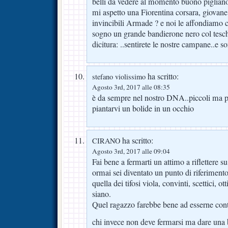
belli da vedere al momento buono piglian
mi aspetto una Fiorentina corsara, giovane,
invincibili Armade ? e noi le affondiamo 
sogno un grande bandierone nero col tesch
dicitura: ..sentirete le nostre campane..e s
ha scritto:
stefano violissimo
Agosto 3rd, 2017 alle 08:35
è da sempre nel nostro DNA..piccoli ma p
piantarvi un bolide in un occhio
ha scritto:
CIRANO
Agosto 3rd, 2017 alle 09:04
Fai bene a fermarti un attimo a riflettere su
ormai sei diventato un punto di riferiment
quella dei tifosi viola, convinti, scettici, ot
siano.
Quel ragazzo farebbe bene ad esserne con
chi invece non deve fermarsi ma dare una b