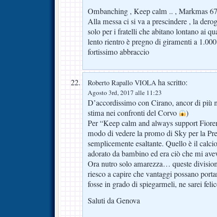
Ombanching , Keep calm .. , Markmas 67 gr
Alla messa ci si va a prescindere , la dero
solo per i fratelli che abitano lontano ai qua
lento rientro è pregno di giramenti a 1.000 
fortissimo abbraccio
ha scritto:
Roberto Rapallo VIOLA
Agosto 3rd, 2017 alle 11:23
D’accordissimo con Cirano, ancor di più ne
stima nei confronti del Corvo
)
Per “Keep calm and always support Fiorent
modo di vedere la promo di Sky per la Pr
semplicemente esaltante. Quello è il calc
adorato da bambino ed era ciò che mi avev
Ora nutro solo amarezza… queste division
riesco a capire che vantaggi possano porta
fosse in grado di spiegarmeli, ne sarei fel
Saluti da Genova