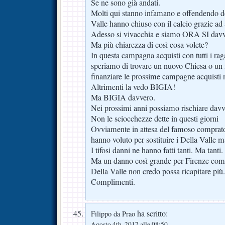
Se ne sono già andati.
Molti qui stanno infamano e offendendo de
Valle hanno chiuso con il calcio grazie ad 
Adesso si vivacchia e siamo ORA SI davve
Ma più chiarezza di così cosa volete?
In questa campagna acquisti con tutti i r
speriamo di trovare un nuovo Chiesa o un
finanziare le prossime campagne acquisti n
Altrimenti la vedo BIGIA!
Ma BIGIA davvero.
Nei prossimi anni possiamo rischiare davv
Non le sciocchezze dette in questi giorni
Ovviamente in attesa del famoso comprator
hanno voluto per sostituire i Della Valle 
I tifosi danni ne hanno fatti tanti. Ma tanti.
Ma un danno così grande per Firenze come
Della Valle non credo possa ricapitare più.
Complimenti.
ha scritto:
Filippo da Prao
Agosto 4th, 2017 alle 08:50