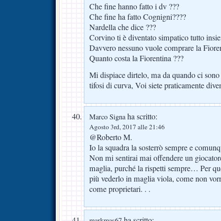
Che fine hanno fatto i dv ???
Che fine ha fatto Cognigni????
Nardella che dice ???
Corvino ti è diventato simpatico tutto ins
Davvero nessuno vuole comprare la Fioren
Quanto costa la Fiorentina ???
Mi dispiace dirtelo, ma da quando ci sono 
tifosi di curva, Voi siete praticamente dive
ha scritto:
Marco Signa
Agosto 3rd, 2017 alle 21:46
@Roberto M.
Io la squadra la sosterrò sempre e comun
Non mi sentirai mai offendere un giocator
maglia, purché la rispetti sempre… Per qu
più vederlo in maglia viola, come non vorr
come proprietari. . .
ha scritto:
markmas67