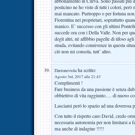
abbonamento in Curva. Sono passati più di
posticino ne ho viste di tutti i colori, però 
mai mancato. Purtroppo o per fortuna non r
Fiorentina nei proprietari, soprattutto quan
manico. E’ successo con gli ultimi Pontel
succede ora con i Della Valle. Non per qu
degli altri, nè affibbio pagelle di tifoso agl
strada, evitando connivenze in questa situ
ciò non mi consola, tutt’ altro.
ha scritto:
Darioneviola
Agosto 3rd, 2017 alle 21:43
Complimenti !
Fare business da una passione è senza du
obbiettivo di vita raggiunto…. di nuovo c
Lasciami però lo spazio ad una doverosa 
Con tutto il rispetto caro David, credo orm
necessaria autonomia per non limitarsi a fa
ma anche di indagine !!!!!