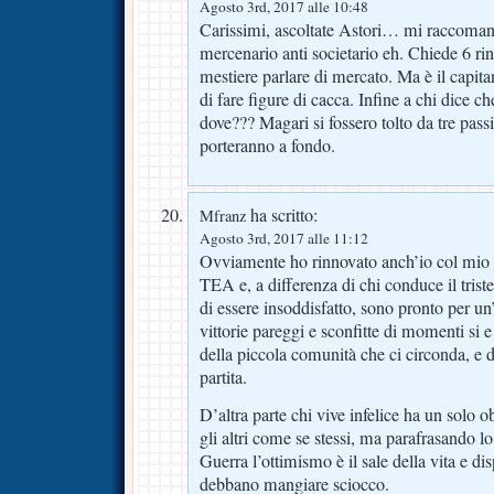
Agosto 3rd, 2017 alle 10:48
Carissimi, ascoltate Astori… mi raccomand
mercenario anti societario eh. Chiede 6 ri
mestiere parlare di mercato. Ma è il capit
di fare figure di cacca. Infine a chi dice c
dove??? Magari si fossero tolto da tre pass
porteranno a fondo.
ha scritto:
Mfranz
Agosto 3rd, 2017 alle 11:12
Ovviamente ho rinnovato anch’io col mio
TEA e, a differenza di chi conduce il triste
di essere insoddisfatto, sono pronto per un
vittorie pareggi e sconfitte di momenti si 
della piccola comunità che ci circonda, e 
partita.
D’altra parte chi vive infelice ha un solo ob
gli altri come se stessi, ma parafrasando l
Guerra l’ottimismo è il sale della vita e di
debbano mangiare sciocco.