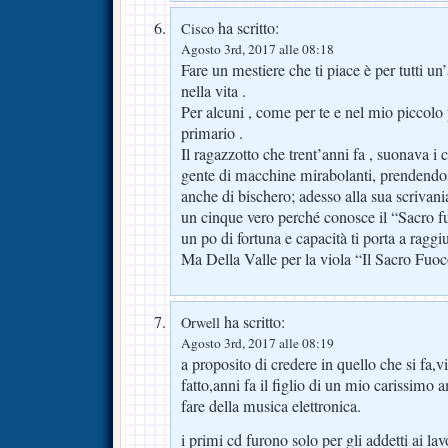
ha scritto:
Cisco
Agosto 3rd, 2017 alle 08:18
Fare un mestiere che ti piace è per tutti u
nella vita .
Per alcuni , come per te e nel mio piccolo
primario .
Il ragazzotto che trent’anni fa , suonava i
gente di macchine mirabolanti, prendendosi
anche di bischero; adesso alla sua scrivania
un cinque vero perché conosce il “Sacro f
un po di fortuna e capacità ti porta a raggiu
Ma Della Valle per la viola “Il Sacro Fuoc
ha scritto:
Orwell
Agosto 3rd, 2017 alle 08:19
a proposito di credere in quello che si fa,v
fatto,anni fa il figlio di un mio carissimo
fare della musica elettronica.
i primi cd furono solo per gli addetti ai lav