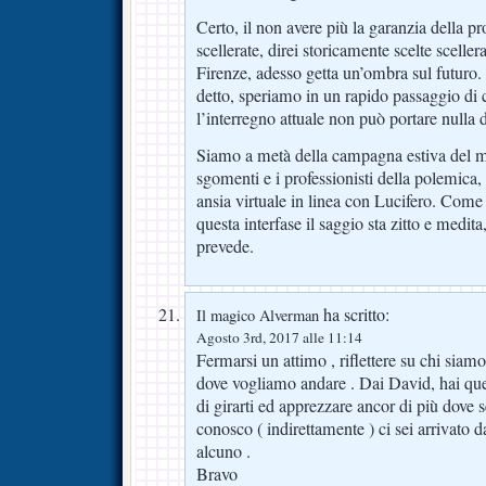
Certo, il non avere più la garanzia della pro
scellerate, direi storicamente scelte scellera
Firenze, adesso getta un’ombra sul futuro
detto, speriamo in un rapido passaggio di
l’interregno attuale non può portare nulla 
Siamo a metà della campagna estiva del mer
sgomenti e i professionisti della polemica,
ansia virtuale in linea con Lucifero. Come t
questa interfase il saggio sta zitto e medita
prevede.
ha scritto:
Il magico Alverman
Agosto 3rd, 2017 alle 11:14
Fermarsi un attimo , riflettere su chi sia
dove vogliamo andare . Dai David, hai qu
di girarti ed apprezzare ancor di più dove s
conosco ( indirettamente ) ci sei arrivato d
alcuno .
Bravo