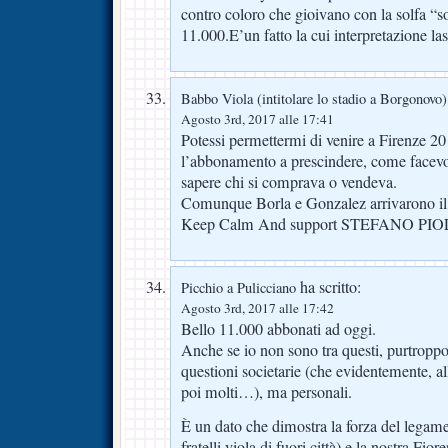
contro coloro che gioivano con la solfa “s
11.000.E’un fatto la cui interpretazione las
Babbo Viola (intitolare lo stadio a Borgonovo)
Agosto 3rd, 2017 alle 17:41
Potessi permettermi di venire a Firenze 20 
l’abbonamento a prescindere, come facevo
sapere chi si comprava o vendeva.
Comunque Borla e Gonzalez arrivarono il 
Keep Calm And support STEFANO PIO
ha scritto:
Picchio a Pulicciano
Agosto 3rd, 2017 alle 17:42
Bello 11.000 abbonati ad oggi.
Anche se io non sono tra questi, purtropp
questioni societarie (che evidentemente, a
poi molti…), ma personali.
È un dato che dimostra la forza del legame 
fratelli viola di fuori città) e la nostra Fiore