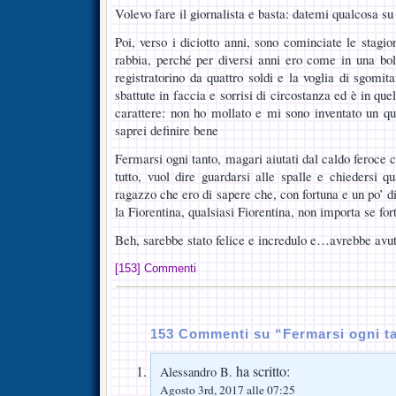
Volevo fare il giornalista e basta: datemi qualcosa su
Poi, verso i diciotto anni, sono cominciate le stagio
rabbia, perché per diversi anni ero come in una boll
registratorino da quattro soldi e la voglia di sgomi
sbattute in faccia e sorrisi di circostanza ed è in qu
carattere: non ho mollato e mi sono inventato un q
saprei definire bene
Fermarsi ogni tanto, magari aiutati dal caldo feroce
tutto, vuol dire guardarsi alle spalle e chiedersi q
ragazzo che ero di sapere che, con fortuna e un po’ d
la Fiorentina, qualsiasi Fiorentina, non importa se fo
Beh, sarebbe stato felice e incredulo e…avrebbe avu
[153] Commenti
153 Commenti su “Fermarsi ogni t
ha scritto:
Alessandro B.
Agosto 3rd, 2017 alle 07:25