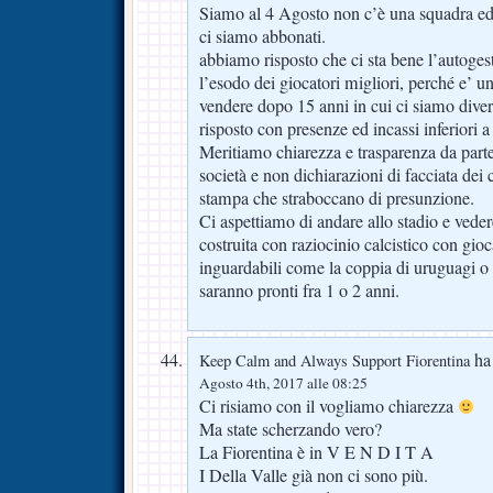
Siamo al 4 Agosto non c’è una squadra ed 
ci siamo abbonati.
abbiamo risposto che ci sta bene l’autogest
l’esodo dei giocatori migliori, perché e’ un 
vendere dopo 15 anni in cui ci siamo diver
risposto con presenze ed incassi inferiori 
Meritiamo chiarezza e trasparenza da parte
società e non dichiarazioni di facciata dei 
stampa che straboccano di presunzione.
Ci aspettiamo di andare allo stadio e vede
costruita con raziocinio calcistico con gio
inguardabili come la coppia di uruguagi o 
saranno pronti fra 1 o 2 anni.
ha 
Keep Calm and Always Support Fiorentina
Agosto 4th, 2017 alle 08:25
Ci risiamo con il vogliamo chiarezza
Ma state scherzando vero?
La Fiorentina è in V E N D I T A
I Della Valle già non ci sono più.