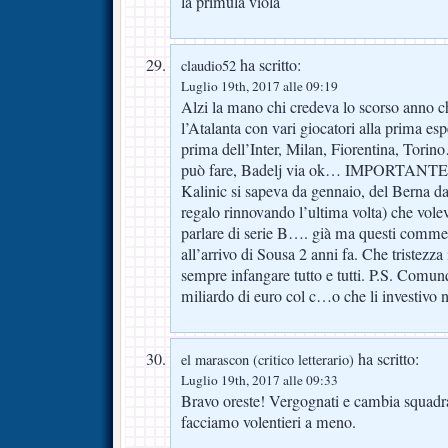
la primula viola
ha scritto:
claudio52
Luglio 19th, 2017 alle 09:19
Alzi la mano chi credeva lo scorso anno c
l’Atalanta con vari giocatori alla prima es
prima dell’Inter, Milan, Fiorentina, Tori
può fare, Badelj via ok… IMPORTANT
Kalinic si sapeva da gennaio, del Berna da
regalo rinnovando l’ultima volta) che vole
parlare di serie B…. già ma questi comment
all’arrivo di Sousa 2 anni fa. Che tristezz
sempre infangare tutto e tutti. P.S. Comunq
miliardo di euro col c…o che li investivo 
ha scritto:
el marascon (critico letterario)
Luglio 19th, 2017 alle 09:33
Bravo oreste! Vergognati e cambia squadr
facciamo volentieri a meno.