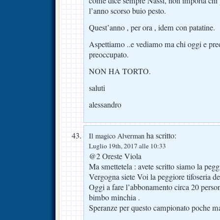
come dice sempre Nassi, non importa chi 
l’anno scorso buio pesto.
Quest’anno , per ora , idem con patatine.
Aspettiamo ..e vediamo ma chi oggi e pre
preoccupato.
NON HA TORTO.
saluti
alessandro
ha scritto:
Il magico Alverman
Luglio 19th, 2017 alle 10:33
@2 Oreste Viola
Ma smettetela : avete scritto siamo la peg
Vergogna siete Voi la peggiore tifoseria d
Oggi a fare l’abbonamento circa 20 persone
bimbo minchia .
Speranze per questo campionato poche ma 
..