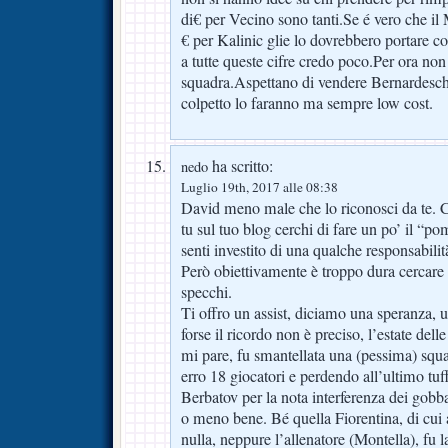
di€ per Vecino sono tanti.Se é vero che i
€ per Kalinic glie lo dovrebbero portare c
a tutte queste cifre credo poco.Per ora non
squadra.Aspettano di vendere Bernardeschi
colpetto lo faranno ma sempre low cost.
ha scritto:
nedo
Luglio 19th, 2017 alle 08:38
David meno male che lo riconosci da te. 
tu sul tuo blog cerchi di fare un po’ il “
senti investito di una qualche responsabilit
Però obiettivamente è troppo dura cercare 
specchi.
Ti offro un assist, diciamo una speranza
forse il ricordo non è preciso, l’estate del
mi pare, fu smantellata una (pessima) sq
erro 18 giocatori e perdendo all’ultimo tuff
Berbatov per la nota interferenza dei gobba
o meno bene. Bé quella Fiorentina, di cui
nulla, neppure l’allenatore (Montella), fu l