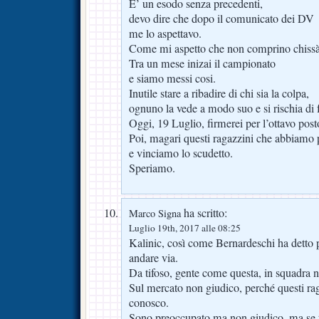
E’ un esodo senza precedenti,
devo dire che dopo il comunicato dei DV
me lo aspettavo.
Come mi aspetto che non comprino chissà
Tra un mese inizai il campionato
e siamo messi cosi.
Inutile stare a ribadire di chi sia la colpa,
ognuno la vede a modo suo e si rischia di fa
Oggi, 19 Luglio, firmerei per l’ottavo post
Poi, magari questi ragazzini che abbiamo
e vinciamo lo scudetto.
Speriamo.
ha scritto:
Marco Signa
Luglio 19th, 2017 alle 08:25
Kalinic, così come Bernardeschi ha detto 
andare via.
Da tifoso, gente come questa, in squadra 
Sul mercato non giudico, perché questi raga
conosco.
Sono preoccupato ma non giudico, ma se t