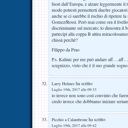
fuori dall’Europa, e alzare leggermente il t
modo potresti permetterti due/tre giocatori
anche se ci sarebbe il rischio di ripetere 
Gomez/Rossi. Però mai come ora il livello
discriminante sul mercato; lo dimostra il 
partecipi alla coppa B attira miracolosame
chissà perchè?
Filippo da Prao
P.s. Kalinic per me può andare aff….aff…a 
scugnizzo, visto che è il suo grande sogno
ha scritto:
Larry Holmes
Luglio 19th, 2017 alle 09:33
io invece non sono così convinto che fare
credo invece che dobbiamo iniziare seriam
ha scritto:
Picchio a Calambrone
Luglio 19th, 2017 alle 09:42