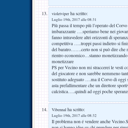
ha scritto:
violetviper
Luglio 19th, 2017 alle 08:31
Più passa il tempo più l’operato del Corvo
imbarazzante ….speriamo bene nei giovan
fanno intravedere altri orizzonti di speran
competitiva …..troppi passi indietro si fini
del baratro…….certo non si può dire che 
rientro economico…stanno monetizzando t
monetizzare
PS per Vecino non mi straccerei le vesti con
del giocatore e non sarebbe nemmeno tant
sostituto adeguato ….ma il Corvo di oggi 
asta prefallimentare che un direttore sporti
calcistica…..quindi ad oggi poche speranz
ha scritto:
Vibennal
Luglio 19th, 2017 alle 08:32
Il problema non é vendere anche Vecino.Si
non si hanno idee su chi prendere per ri