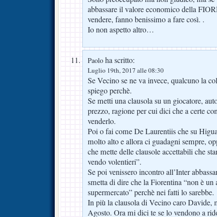
abbassare il valore economico della FIO
vendere, fanno benissimo a fare così. .
Io non aspetto altro…
ha scritto:
Paolo
Luglio 19th, 2017 alle 08:30
Se Vecino se ne va invece, qualcuno la colp
spiego perchè.
Se metti una clausola su un giocatore, auto
prezzo, ragione per cui dici che a certe co
venderlo.
Poi o fai come De Laurentiis che su Higu
molto alto e allora ci guadagni sempre, op
che mette delle clausole accettabili che sta
vendo volentieri”.
Se poi venissero incontro all’Inter abbassan
smetta di dire che la Fiorentina “non è un
supermercato” perchè nei fatti lo sarebbe.
In più la clausola di Vecino caro Davide, m
Agosto. Ora mi dici te se lo vendono a ri