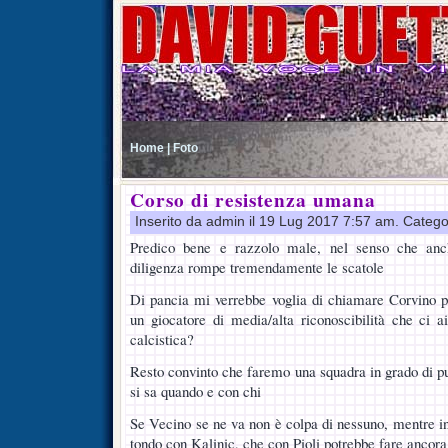
Home |
Foto
Corso di resistenza umana
Inserito da admin il 19 Lug 2017 7:57 am. Catego
Predico bene e razzolo male, nel senso che anc
diligenza rompe tremendamente le scatole
Di pancia mi verrebbe voglia di chiamare Corvino p
un giocatore di media/alta riconoscibilità che ci a
calcistica?
Resto convinto che faremo una squadra in grado di pu
si sa quando e con chi
Se Vecino se ne va non è colpa di nessuno, mentre in
tondo con Kalinic, che con Pioli potrebbe fare ancor