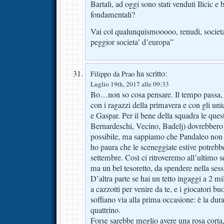
Bartali, ad oggi sono stati venduti Ilicic e
fondamentali?
Vai col qualunquismooooo, renudi, societa
peggior societa’ d’europa”
ha scritto:
Filippo da Prao
Luglio 19th, 2017 alle 09:33
Bo…non so cosa pensare. Il tempo passa, e
con i ragazzi della primavera e con gli uni
e Gaspar. Per il bene della squadra le ques
Bernardeschi, Vecino, Badelj) dovrebbero 
possibile, ma sappiamo che Pandaleo non
ho paura che le sceneggiate estive potrebb
settembre. Così ci ritroveremo all’ultimo 
ma un bel tesoretto, da spendere nella ses
D’altra parte se hai un tetto ingaggi a 2 mi
a cazzotti per venire da te, e i giocatori buon
soffiano via alla prima occasione: è la dura
quattrino.
Forse sarebbe meglio avere una rosa corta