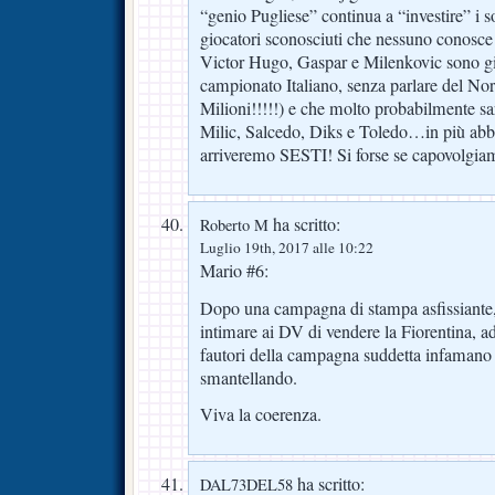
“genio Pugliese” continua a “investire” i so
giocatori sconosciuti che nessuno conosce 
Victor Hugo, Gaspar e Milenkovic sono gioc
campionato Italiano, senza parlare del No
Milioni!!!!!) e che molto probabilmente sa
Milic, Salcedo, Diks e Toledo…in più 
arriveremo SESTI! Si forse se capovolgiamo
ha scritto:
Roberto M
Luglio 19th, 2017 alle 10:22
Mario #6:
Dopo una campagna di stampa asfissiante, i
intimare ai DV di vendere la Fiorentina, ade
fautori della campagna suddetta infamano
smantellando.
Viva la coerenza.
ha scritto:
DAL73DEL58