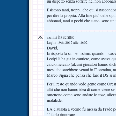
un dispetto senza soffrire nel non abbonars
Esistono tanti, troppi, che qui si nascond
per dire la propria. Alla fine piu’ delle opi
abbonati, tanti o pochi che siano, sono un 
ha scritto:
zachini
Luglio 19th, 2017 alle 10:02
David,
la risposta la sai benissimo: quando incass
I colpi li ha già in cantiere, come aveva que
calciomercato (alcuni giocatori hanno dic
mesi che sarebbero venuti in Fiorentina, n
Marco Signa che pensa che fare il DS si i
Per il resto quando vedo gente come Orest
altri che non hanno idea di come viene svol
omettono come sono andate le cose, allora 
malafede.
LA clausola a vecino fu messa da Pradè pe
1) farlo rinnovare