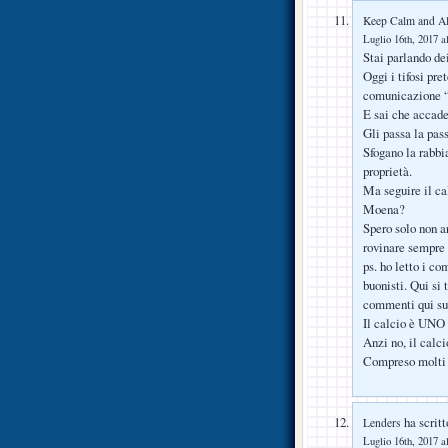
Keep Calm and Al
Luglio 16th, 2017 a
Stai parlando dei
Oggi i tifosi pre
comunicazione “
E sai che accade
Gli passa la pas
Sfogano la rabbia
proprietà.
Ma seguire il ca
Moena?
Spero solo non ar
rovinare sempre 
ps. ho letto i co
buonisti. Qui si
commenti qui su
Il calcio è UN
Anzi no, il calci
Compreso molti g
ha scritt
Lenders
Luglio 16th, 2017 a