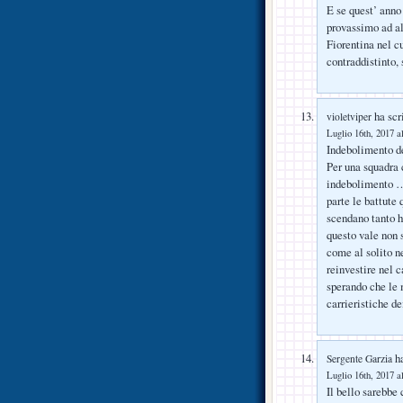
E se quest’ anno 
provassimo ad al
Fiorentina nel c
contraddistinto,
ha scri
violetviper
Luglio 16th, 2017 a
Indebolimento d
Per una squadra 
indebolimento …
parte le battute
scendano tanto ha
questo vale non 
come al solito n
reinvestire nel 
sperando che le 
carrieristiche d
ha
Sergente Garzia
Luglio 16th, 2017 a
Il bello sarebbe 