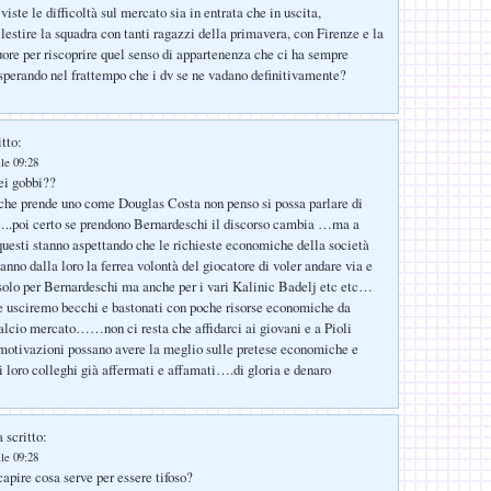
viste le difficoltà sul mercato sia in entrata che in uscita,
lestire la squadra con tanti ragazzi della primavera, con Firenze e la
uore per riscoprire quel senso di appartenenza che ci ha sempre
 sperando nel frattempo che i dv se ne vadano definitivamente?
tto:
lle 09:28
ei gobbi??
che prende uno come Douglas Costa non penso si possa parlare di
..poi certo se prendono Bernardeschi il discorso cambia …ma a
 questi stanno aspettando che le richieste economiche della società
nno dalla loro la ferrea volontà del giocatore di voler andare via e
solo per Bernardeschi ma anche per i vari Kalinic Badelj etc etc…
e usciremo becchi e bastonati con poche risorse economiche da
calcio mercato……non ci resta che affidarci ai giovani e a Pioli
motivazioni possano avere la meglio sulle pretese economiche e
ei loro colleghi già affermati e affamati….di gloria e denaro
 scritto:
lle 09:28
capire cosa serve per essere tifoso?