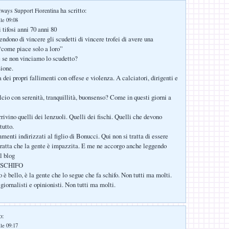
ha scritto:
ways Support Fiorentina
lle 09:08
 tifosi anni 70 anni 80
tendono di vincere gli scudetti di vincere trofei di avere una
come piace solo a loro”
 se non vinciamo lo scudetto?
sione.
 dei propri fallimenti con offese e violenza. A calciatori, dirigenti e
lcio con serenità, tranquillità, buonsenso? Come in questi giorni a
rivino quelli dei lenzuoli. Quelli dei fischi. Quelli che devono
tutto.
mmenti indirizzati al figlio di Bonucci. Qui non si tratta di essere
 tratta che la gente è impazzita. E me ne accorgo anche leggendo
l blog
O SCHIFO
o è bello, è la gente che lo segue che fa schifo. Non tutti ma molti.
iornalisti e opinionisti. Non tutti ma molti.
o:
lle 09:17