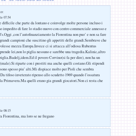
to:
lle 07:54
e difficile che parte da lontano e coinvolge molte persone incluso i
no impedito di fare lo stadio nuovo con centro commerciale annesso e
d’s.Oggi ,con l’autofinanziamento la Fiorentina non puo’ e non sa fare
randi campioni che suscitino gli appetiti delle grandi.Sembrave che
volesse mezza Europa.Invece ci si attacca all’odiosa Rubentus
 prende lei,non lo piglia nessuno e sarebbe una tragedia.Kalinic,altro
piglia.Badelj,idem.Ed il povero Corvino(si fa per dire), non ha un
(male).Si riparte con i prestiti ma anche quelli costano.Gli stipendi
, sono spesso piu’ alti.Mi dispiace molto per Pioli che sembra
.Da tifoso inveterato ripenso allo scudetto 1969 quando l’ossatura
 la Primavera.Ma quelli erano gia grandi giocatori.Non ci resta che
lle 08:15
ra Fiorentina, ma loro se ne fregano