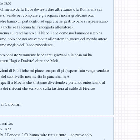
lle 08:50
bolimento della Huve dovresti dire altrettanto x la Roma, ma sai
 si vende oer comprare e gli organici non si giudicano ora.
dre hanno un portafoglio ad oggi che se gestito bene si ripresentano
a (anche se la Roma ha l’incognita allenatore).
sicura sul rendimento è il Napoli che come noi lannonpassato ha
imo, solo che noi avevamo un allenatore in guerra col mondo intero
vamo meglio dell’anno precedente.
ento ho visto veramente bene tanti giiovani e la cosa mi ha
 tutti Hagi e Diakite’ oltre che Meli.
zioni di Pioli (che mi piace sempre di piu) spero Tata venga venduto
 del suo livello non merita la panchina in A.
i quelli a Moena che si stanno divertendo e portando entusiasmo al
a dei risiconi che scrivono sulla tastiera al caldo di Firenze
 ai Carbonari
 scritto:
lle 08:53
hi ? Per cosa ? Ci hanno tolto tutti e tutto… io provo solo