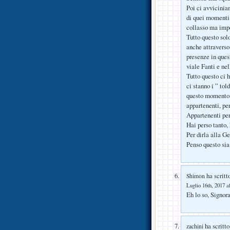
Poi ci avvicinia
di quei momenti 
collasso ma impe
Tutto questo solo
anche attraverso
presenze in ques
viale Fanti e nel
Tutto questo ci h
ci stanno i ” tol
questo momento ch
appartenenti, pe
Appartenenti per 
Hai perso tanto, 
Per dirla alla G
Penso questo sia 
ha scritt
Shimon
Luglio 16th, 2017 a
Eh lo so, Signor
ha scritto
zachini