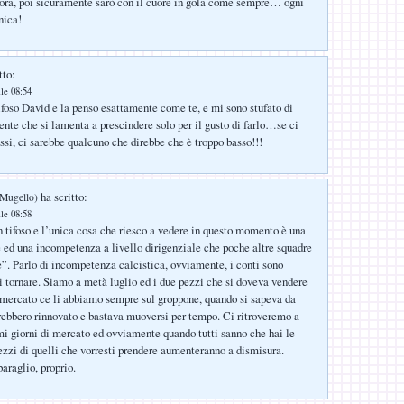
 ora, poi sicuramente sarò con il cuore in gola come sempre… ogni
nica!
tto:
lle 08:54
tifoso David e la penso esattamente come te, e mi sono stufato di
ente che si lamenta a prescindere solo per il gusto di farlo…se ci
i, ci sarebbe qualcuno che direbbe che è troppo basso!!!
ha scritto:
 Mugello)
lle 08:58
un tifoso e l’unica cosa che riesco a vedere in questo momento è una
ed una incompetenza a livello dirigenziale che poche altre squadre
”. Parlo di incompetenza calcistica, ovviamente, i conti sono
li tornare. Siamo a metà luglio ed i due pezzi che si doveva vendere
l mercato ce li abbiamo sempre sul groppone, quando si sapeva da
ebbero rinnovato e bastava muoversi per tempo. Ci ritroveremo a
imi giorni di mercato ed ovviamente quando tutti sanno che hai le
rezzi di quelli che vorresti prendere aumenteranno a dismisura.
baraglio, proprio.