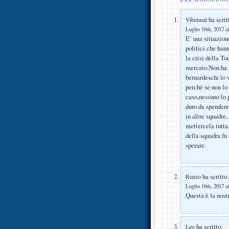
ha scrit
Vibennal
Luglio 16th, 2017 a
E’ una situazion
politici che han
la crisi della To
mercato.Non ha g
bernardeschi lo 
perché se non lo
caso,nessuno lo 
duro da spendere
in altre squadre
mettercela tutta
della squadra fu
sperare.
ha scritto:
Renzo
Luglio 16th, 2017 a
Questa è la nost
ha scritto:
Leo