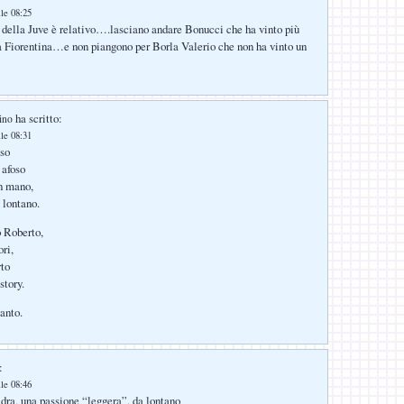
lle 08:25
della Juve è relativo….lasciano andare Bonucci che ha vinto più
la Fiorentina…e non piangono per Borla Valerio che non ha vinto un
ha scritto:
ino
lle 08:31
oso
 afoso
in mano,
 lontano.
 Roberto,
ri,
rto
story.
anto.
:
lle 08:46
ra, una passione “leggera”, da lontano_