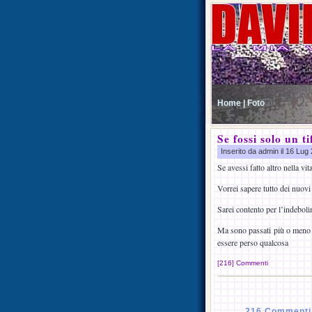
Home |
Foto
Se fossi solo un ti
Inserito da admin il 16 Lu
Se avessi fatto altro nella vi
Vorrei sapere tutto dei nuovi 
Sarei contento per l’indeboli
Ma sono passati più o meno 4
essere perso qualcosa
[216] Commenti
216 Commenti s