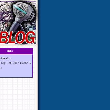
Info
rimento :
 Lug 16th, 2017 alle 07:36
 :