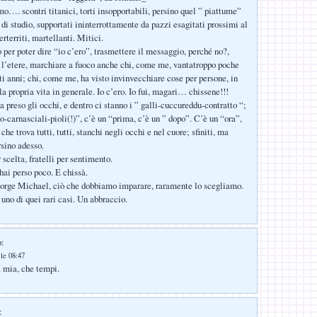
mo…. scontri titanici, torti insopportabili, persino quel ” piattume”
di studio, supportati ininterrottamente da pazzi esagitati prossimi al
rterriti, martellanti. Mitici.
 per poter dire “io c’ero”, trasmettere il messaggio, perché no?,
 l’etere, marchiare a fuoco anche chi, come me, vantatroppo poche
ti anni; chi, come me, ha visto invinvecchiare cose per persone, in
la propria vita in generale. Io c’ero. Io fui, magari… chissene!!!
a preso gli occhi, e dentro ci stanno i ” galli-cuccureddu-contratto “;
do-carnasciali-pioli(!)”, c’è un “prima, c’è un ” dopo”. C’è un “ora”,
e trova tutti, tutti, stanchi negli occhi e nel cuore; sfiniti, ma
rsino adesso.
scelta, fratelli per sentimento.
hai perso poco. E chissà.
eorge Michael, ciò che dobbiamo imparare, raramente lo scegliamo.
uno di quei rari casi. Un abbraccio.
o:
lle 08:47
a mia, che tempi.
: