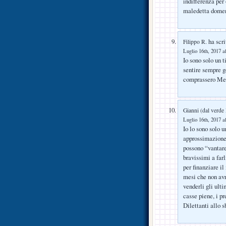
indifferenza per
maledetta dome
ha scri
Filippo R.
Luglio 16th, 2017 a
Io sono solo un 
sentire sempre g
comprassero Mess
Gianni (dal verde
Luglio 16th, 2017 a
Io lo sono solo 
approssimazione 
possono “vantare
bravissimi a far
per finanziare i
mesi che non avr
venderli gli ult
casse piene, i p
Dilettanti allo s