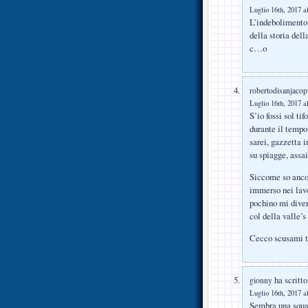
Luglio 16th, 2017 a
L’indebolimento 
della storia del
c…o
robertodisanjacop
Luglio 16th, 2017 a
S’io fossi sol tif
durante il tempo
sarei, gazzetta 
su spiagge, assai
Siccome so anco
immerso nei lavo
pochino mi dive
col della valle’s 
Cecco scusami t
ha scritto
gionny
Luglio 16th, 2017 a
Sembra una squad