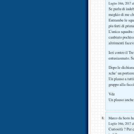
Luglio 16th, 2017 a
Se parlu di inde
megkio di me che
Entrambe le squa
piu forti di prim
L’unica squadra 
canbiato pochiss
altrimenti face
Ieri contro il Tr
entusiasmato. Su
Dopo le dichiara
xche’ un portiere
Un plauso a tutt
gruppo alla facci
Vdz
Un plauso anche
ha
Marco da Sesto
Luglio 16th, 2017 a
Curiosità ? Per c