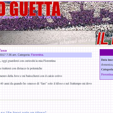
foso
g 2017 7:36 am. Categoria:
Fiorentina
.
Data inse
ta, oggi guarderei con curiosità la mia Fiorentina
domenica,
e tratterei con distacco le polemiche
Categoria
Fiorentina
menro della Juve e mi baloccherei con il calcio estivo
0 anni da quando ho smesso di “fare” solo il tifoso e nel frattempo mi devo
u “Se fossi solo un tifoso”