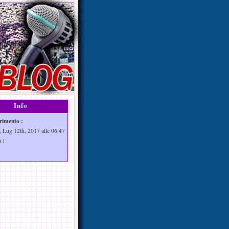
Info
rimento :
, Lug 12th, 2017 alle 06:47
 :