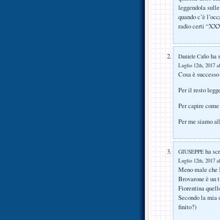
leggendola sulle
quando c’è l’occ
radio certi “XX
ha s
Daniele Cafio
Luglio 12th, 2017 a
Cosa è successo
Per il resto leg
Per capire come
Per me siamo all
ha scr
GIUSEPPE
Luglio 12th, 2017 a
Meno male che B
Brovarone è un t
Fiorentina quello
Secondo la mia o
finito?)