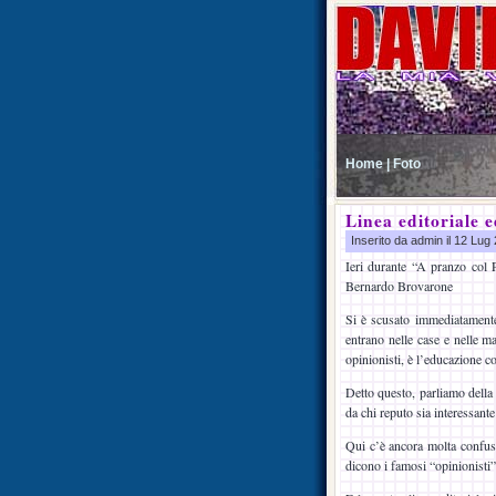
Home |
Foto
Linea editoriale e
Inserito da admin il 12 Lu
Ieri durante “A pranzo col 
Bernardo Brovarone
Si è scusato immediatamente
entrano nelle case e nelle ma
opinionisti, è l’educazione co
Detto questo, parliamo della 
da chi reputo sia interessante
Qui c’è ancora molta confusi
dicono i famosi “opinionisti”