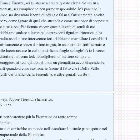
lima a Firenze, sei tu stesso a creare questo clima. Se sei tu a
inionisti, sei complice se non primo responsabile. Mi pare che la
sione sia diventata libertà di offesa e falsità. Onestamente a volte
 pero, come ignaro di quel che succeda e come incapace di soppesare
te situazioni. Per fortuna vedere questa levata di scudi di noi
dobbiamo andare a lavorare” contro certi figuri mi rincuora, e ha
 radio-ascoltatore intervenuto ieri: dobbiamo martellare i cosiddetti
ntinuamente e senza dar loro tregua, in un contraddittorio serrato e
ie incontrastate in cui si pontificano bugie su bugie! A te invece,
ditoriale in buona fede, consiglierei di mettere sempre un
coraggioso ai tuoi opinionisti, non un giornalista accondiscendente,
arli quando dicono castronerie (come il fatto che i Della Valle
utili dai bilanci della Fiorentina, e altre geniali uscite).
ha scritto:
ways Support Fiorentina
lle 07:53
d
tti non sostenete più la Fiorentina da tanto tempo
olemica
o si divertirebbe un mondo nell’ascoltare l’attuale pentasport e nel
sempre male della Fiorentina