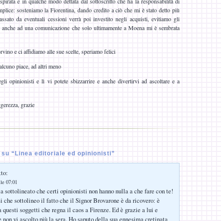
 ispirata e in qualche modo dettata dal sottoscritto che ha la responsabilità di
plice: sosteniamo la Fiorentina, dando credito a ciò che mi è stato detto più
ssato da eventuali cessioni verrà poi investito negli acquisti, evitiamo gli
ti anche ad una comunicazione che solo ultimamente a Moena mi è sembrata
vino e ci affidiamo alle sue scelte, speriamo felici
alcuno piace, ad altri meno
egli opinionisti e lì vi potete sbizzarrire e anche divertirvi ad ascoltare e a
gerezza, grazie
u “Linea editoriale ed opinionisti”
tto:
lle 07:01
a sottolineato che certi opinionisti non hanno nulla a che fare con te!
 che sottolineo il fatto che il Signor Brovarone è da ricovero: è
uesti soggetti che regna il caos a Firenze. Ed è grazie a lui e
e non vi ascolto più la sera. Ho saputo della sua ennesima cretinata