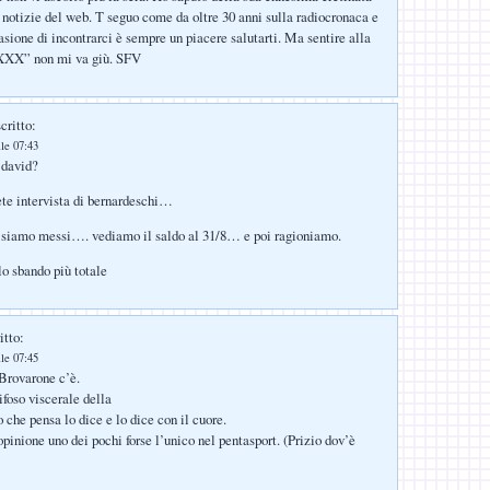
 notizie del web. T seguo come da oltre 30 anni sulla radiocronaca e
asione di incontrarci è sempre un piacere salutarti. Ma sentire alla
XXX” non mi va giù. SFV
critto:
lle 07:43
 david?
gete intervista di bernardeschi…
 siamo messi…. vediamo il saldo al 31/8… e poi ragioniamo.
o sbando più totale
itto:
lle 07:45
rovarone c’è.
ifoso viscerale della
 che pensa lo dice e lo dice con il cuore.
pinione uno dei pochi forse l’unico nel pentasport. (Prizio dov’è