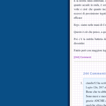
E la nostra linea editoriale,
quanto accade in onda, è sem
volte e cioè che quanto inca
eccessi di pessimismo lega
efficace
Ergo. siamo nelle mani di Cor
Questo è ciò che penso, a qu
Poi c’è la nutrita batteria d
dissentire
Fatelo però con maggiore leg
[244] Commenti
244 Commenti s
ha scri
claudio52
Luglio 12th, 2017 a
Bene che tu abbi
Sono mesi e mesi
grazie ANCHE a q
qualche altro ch