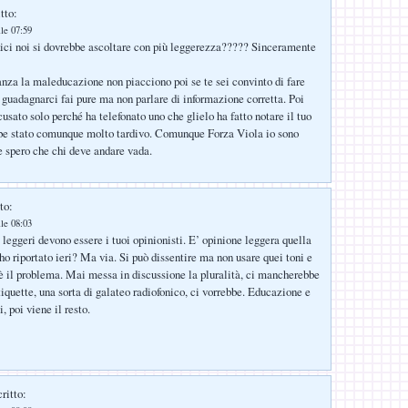
tto:
lle 07:59
ici noi si dovrebbe ascoltare con più leggerezza????? Sinceramente
ganza la maleducazione non piacciono poi se te sei convinto di fare
 guadagnarci fai pure ma non parlare di informazione corretta. Poi
usato solo perché ha telefonato uno che glielo ha fatto notare il tuo
bbe stato comunque molto tardivo. Comunque Forza Viola io sono
e spero che chi deve andare vada.
to:
lle 08:03
 leggeri devono essere i tuoi opinionisti. E’ opinione leggera quella
ho riportato ieri? Ma via. Si può dissentire ma non usare quei toni e
è il problema. Mai messa in discussione la pluralità, ci mancherebbe
tiquette, una sorta di galateo radiofonico, ci vorrebbe. Educazione e
, poi viene il resto.
ritto: