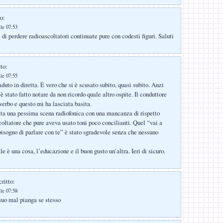
o:
lle 07:53
 di perdere radioascoltatori continuate pure con codesti figuri. Saluti
to:
lle 07:55
duto in diretta. È vero che si è scusato subito, quasi subito. Anzi
è stato fatto notare da non ricordo quale altro ospite. Il conduttore
verbo e questo mi ha lasciata basita.
ata una pessima scena radiofonica con una mancanza di rispetto
scoltatore che pure aveva usato toni poco concilianti. Quel “vai a
bisogno di parlare con te” è stato sgradevole senza che nessuno
le è una cosa, l’educazione e il buon gusto un’altra. Ieri di sicuro.
ritto:
lle 07:58
suo mal pianga se stesso