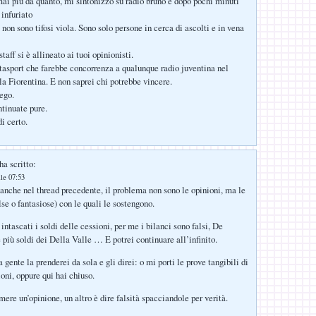
ai più da quanto, mi sintonizzo su radio bruno e dopo pochi minuti
infuriato
i non sono tifosi viola. Sono solo persone in cerca di ascolti e in vena
taff si è allineato ai tuoi opinionisti.
asport che farebbe concorrenza a qualunque radio juventina nel
la Fiorentina. E non saprei chi potrebbe vincere.
ego.
ntinuate pure.
i certo.
ha scritto:
lle 07:53
anche nel thread precedente, il problema non sono le opinioni, ma le
se o fantasiose) con le quali le sostengono.
 intascati i soldi delle cessioni, per me i bilanci sono falsi, De
 più soldi dei Della Valle … E potrei continuare all’infinito.
a gente la prenderei da sola e gli direi: o mi porti le prove tangibili di
oni, oppure qui hai chiuso.
ere un’opinione, un altro è dire falsità spacciandole per verità.