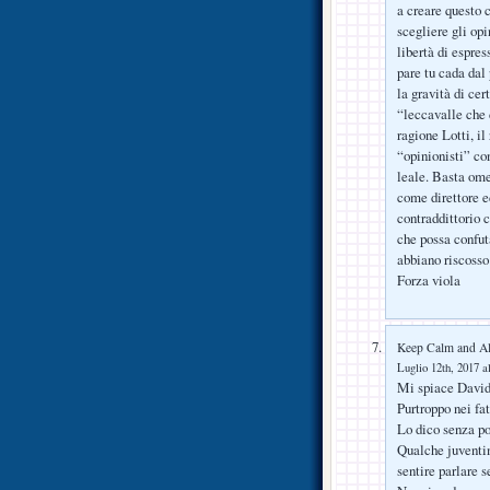
a creare questo c
scegliere gli op
libertà di espres
pare tu cada dal
la gravità di cer
“leccavalle che 
ragione Lotti, il
“opinionisti” co
leale. Basta omel
come direttore e
contraddittorio 
che possa confut
abbiano riscosso 
Forza viola
Keep Calm and Al
Luglio 12th, 2017 a
Mi spiace Davi
Purtroppo nei fa
Lo dico senza p
Qualche juventin
sentire parlare 