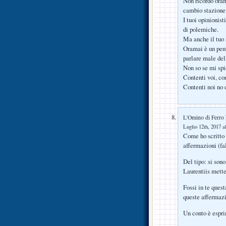
Non ricordo oram
cambio stazione 
I tuoi opinionist
di polemiche.
Ma anche il tuo s
Oramai è un pent
parlare male del
Non so se mi spi
Contenti voi, co
Contenti noi no d
L'Omino di Ferro
Luglio 12th, 2017 a
Come ho scritto 
affermazioni (fal
Del tipo: si sono
Laurentiis mette
Fossi in te quest
queste affermazi
Un conto è esprim