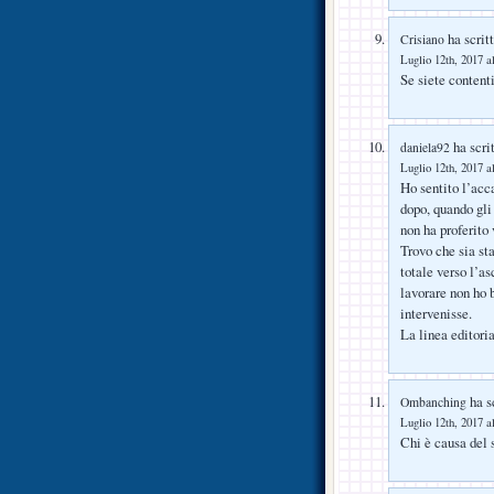
ha scritt
Crisiano
Luglio 12th, 2017 a
Se siete contenti
ha scrit
daniela92
Luglio 12th, 2017 a
Ho sentito l’acca
dopo, quando gli 
non ha proferito 
Trovo che sia st
totale verso l’a
lavorare non ho 
intervenisse.
La linea editoria
ha sc
Ombanching
Luglio 12th, 2017 a
Chi è causa del 