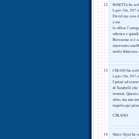
ha scri
ROSETTA
Luglio 12th, 2017 a
David ma cosa d
a me
le offese l’arro
odience e quindi
Brovarone si è sc
intervento sare
molto fiduciosa 
ha scrit
CIRANO
Luglio 12th, 2017 a
I primi ad essere
di Sandrelli che 
termini. Questo 
altro, ma una ne
rispetto per primi
CIRANO
ha sc
Marco Signa