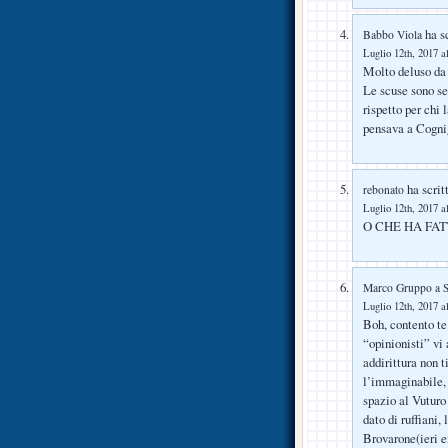
ha sc
Babbo Viola
Luglio 12th, 2017 a
Molto deluso da 
Le scuse sono se
rispetto per chi 
pensava a Cognig
ha scrit
rebonato
Luglio 12th, 2017 a
O CHE HA FAT
Marco Gruppo a 
Luglio 12th, 2017 a
Boh, contento te 
“opinionisti” vi
addirittura non t
l’immaginabile, 
spazio al Vuturo 
dato di ruffiani,
Brovarone(ieri e