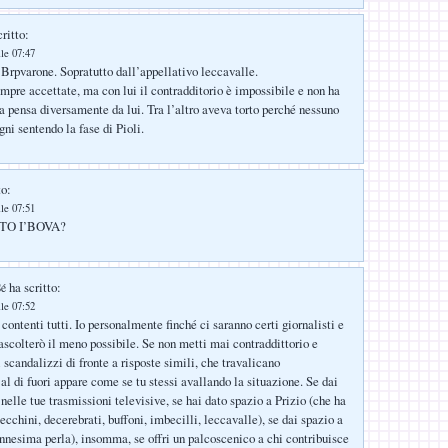
ritto:
lle 07:47
Brpvarone. Sopratutto dall’appellativo leccavalle.
mpre accettate, ma con lui il contradditorio è impossibile e non ha
la pensa diversamente da lui. Tra l’altro aveva torto perché nessuno
ni sentendo la fase di Pioli.
to:
lle 07:51
TO I’BOVA?
ha scritto:
Sé
lle 07:52
contenti tutti. Io personalmente finché ci saranno certi giornalisti e
 ascolterò il meno possibile. Se non metti mai contraddittorio e
i scandalizzi di fronte a risposte simili, che travalicano
al di fuori appare come se tu stessi avallando la situazione. Se dai
nelle tue trasmissioni televisive, se hai dato spazio a Prizio (che ha
 lecchini, decerebrati, buffoni, imbecilli, leccavalle), se dai spazio a
nnesima perla), insomma, se offri un palcoscenico a chi contribuisce