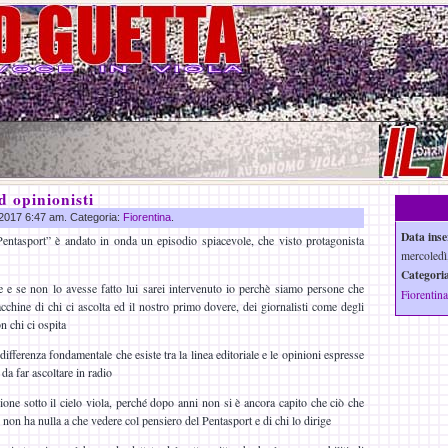
d opinionisti
g 2017 6:47 am. Categoria:
Fiorentina
.
Data inse
Pentasport” è andato in onda un episodio spiacevole, che visto protagonista
mercoledì
Categoria
 e se non lo avesse fatto lui sarei intervenuto io perchè siamo persone che
Fiorentina
cchine di chi ci ascolta ed il nostro primo dovere, dei giornalisti come degli
n chi ci ospita
differenza fondamentale che esiste tra la linea editoriale e le opinioni espresse
 da far ascoltare in radio
one sotto il cielo viola, perché dopo anni non si è ancora capito che ciò che
 non ha nulla a che vedere col pensiero del Pentasport e di chi lo dirige