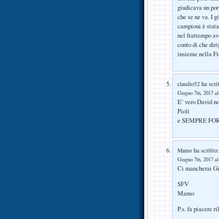
giudicava un por
che se ne va. I 
campioni è stata
nel frattempo a
conto di che dir
insieme nella Fi
ha scri
claudio52
Giugno 7th, 2017 al
E’ vero David no
Pioli
e SEMPRE FO
ha scritto:
Mamo
Giugno 7th, 2017 al
Ci mancherai Gi
SFV
Mamo
P.s. fa piacere r