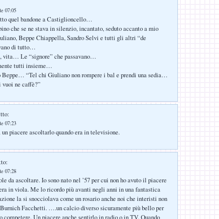
le 07:05
otto quel bandone a Castiglioncello…
ino che se ne stava in silenzio, incantato, seduto accanto a mio
liano, Beppe Chiappella, Sandro Selvi e tutti gli altri “de
vano di tutto…
a, vita… Le “signore” che passavano…
ente tutti insieme…
Beppe… “Tel chi Giuliano non rompere i bal e prendi una sedia…
 vuoi ne caffè?”
tto:
le 07:23
 un piacere ascoltarlo quando era in televisione.
tto:
le 07:28
e da ascoltare. Io sono nato nel ’57 per cui non ho avuto il piacere
era in viola. Me lo ricordo più avanti negli anni in una fantastica
mazione la si snocciolava come un rosario anche noi che interisti non
urnich Facchetti. ….un calcio diverso sicuramente più bello per
 competere. Un piacere anche sentirlo in radio o in TV. Quando