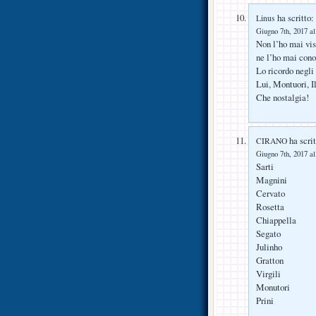
ha scritto:
Linus
Giugno 7th, 2017 al
Non l’ho mai vis
ne l’ho mai cono
Lo ricordo negli 
Lui, Montuori, Il 
Che nostalgia!
ha scrit
CIRANO
Giugno 7th, 2017 al
Sarti
Magnini
Cervato
Rosetta
Chiappella
Segato
Julinho
Gratton
Virgili
Monutori
Prini