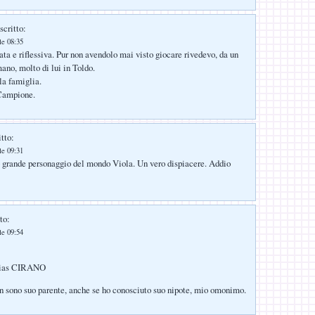
scritto:
le 08:35
ta e riflessiva. Pur non avendolo mai visto giocare rivedevo, da un
ano, molto di lui in Toldo.
la famiglia.
Campione.
tto:
le 09:31
o grande personaggio del mondo Viola. Un vero dispiacere. Addio
to:
le 09:54
alias CIRANO
n sono suo parente, anche se ho conosciuto suo nipote, mio omonimo.