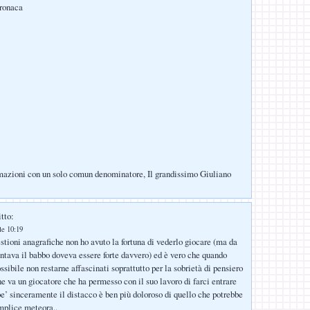
cronaca
mazioni con un solo comun denominatore, Il grandissimo Giuliano
tto:
le 10:19
stioni anagrafiche non ho avuto la fortuna di vederlo giocare (ma da
ntava il babbo doveva essere forte davvero) ed è vero che quando
sibile non restarne affascinati soprattutto per la sobrietà di pensiero
ne va un giocatore che ha permesso con il suo lavoro di farci entrare
be’ sinceramente il distacco è ben più doloroso di quello che potrebbe
mplice meteora..