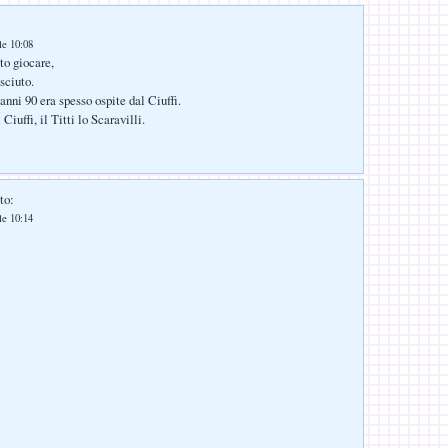
le 10:08
to giocare,
sciuto.
anni 90 era spesso ospite dal Ciuffi.
Ciuffi, il Titti lo Scaravilli.
to:
le 10:14