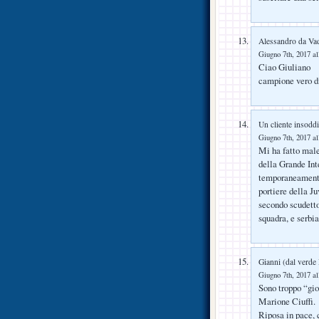
Alessandro da Va
Giugno 7th, 2017 al
Ciao Giuliano
campione vero di
Un cliente insoddi
Giugno 7th, 2017 al
Mi ha fatto male 
della Grande Int
temporaneamente 
portiere della Ju
secondo scudetto
squadra, e serbi
Gianni (dal verde
Giugno 7th, 2017 al
Sono troppo “gio
Marione Ciuffi.
Riposa in pace,