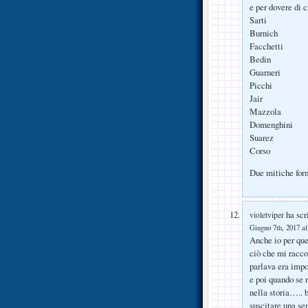
e per dovere di 
Sarti
Burnich
Facchetti
Bedin
Guarneri
Picchi
Jair
Mazzola
Domenghini
Suarez
Corso
Due mitiche for
ha scri
violetviper
Giugno 7th, 2017 al
Anche io per que
ciò che mi racco
parlava era impos
e poi quando se 
nella storia….. 
suscitare una se