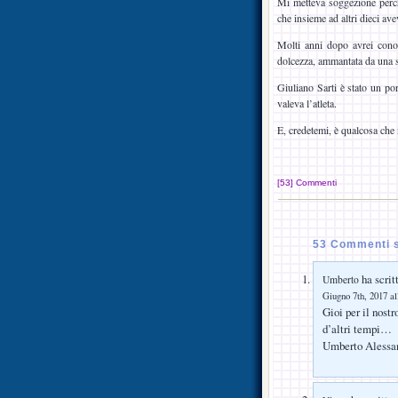
Mi metteva soggezione perché
che insieme ad altri dieci av
Molti anni dopo avrei conos
dolcezza, ammantata da una s
Giuliano Sarti è stato un por
valeva l’atleta.
E, credetemi, è qualcosa che 
[53] Commenti
53 Commenti s
ha scrit
Umberto
Giugno 7th, 2017 al
Gioi per il nos
d’altri tempi…
Umberto Alessa