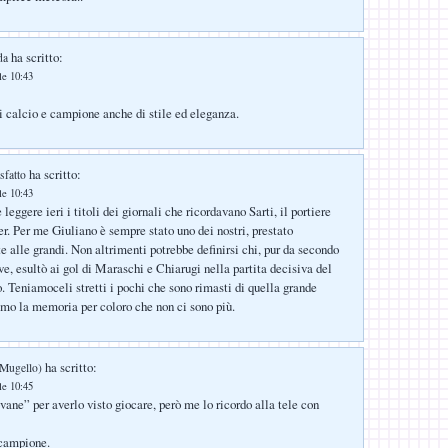
ha scritto:
da
le 10:43
 calcio e campione anche di stile ed eleganza.
ha scritto:
sfatto
le 10:43
leggere ieri i titoli dei giornali che ricordavano Sarti, il portiere
er. Per me Giuliano è sempre stato uno dei nostri, prestato
alle grandi. Non altrimenti potrebbe definirsi chi, pur da secondo
ve, esultò ai gol di Maraschi e Chiarugi nella partita decisiva del
. Teniamoceli stretti i pochi che sono rimasti di quella grande
amo la memoria per coloro che non ci sono più.
ha scritto:
 Mugello)
le 10:45
vane” per averlo visto giocare, però me lo ricordo alla tele con
 campione.