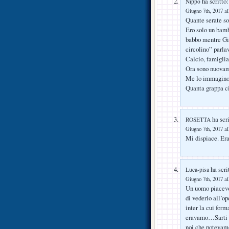
ha scritto:
Nippo
Giugno 7th, 2017 al
Quante serate s
Ero solo un bamb
babbo mentre Giu
circolino” parla
Calcio, famigli
Ora sono nuovam
Me lo immagino 
Quanta grappa ci
ha scri
ROSETTA
Giugno 7th, 2017 al
Mi dispiace. Era
ha scri
Luca-pisa
Giugno 7th, 2017 al
Un uomo piacevol
di vederlo all’op
inter la cui for
eravamo…Sarti B
noi che potevamo