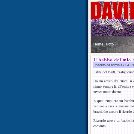
Home |
Foto
Il babbo del mio 
Inserito da admin il 7 Giu 
Estate del 1968, Castiglionce
Ho un amico del cuore, si c
siamo sempre lì, all’ombra s
invece molto dotato.
A quei tempi ero un bambin
venisse a casa a giocare no
braccio ho ancora il ricordo 
Riccardo aveva un babbo fam
convinto.