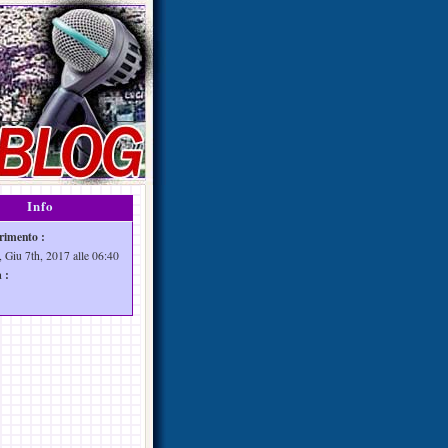
Info
rimento :
, Giu 7th, 2017 alle 06:40
 :