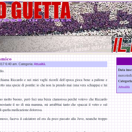
amico
2017 6:40 am. Categoria:
Attualità
.
Data inse
llo.
mercoledì
hiama Riccardo e nei miei vaghi ricordi dell’epoca gioca bene a pallone e
Categoria
otto una specie di pontile: io che non la prendo mai (una vera schiappa) e lui
Attualità
o molto buono, però feci una bizza clamorosa perchè volevo che Riccardo
nostante il no di mia mamma, mi arrabbiai tanto che spaccai il vetro e sul
di quella medicazione dolorosa.
oso, faceva il calciatore ed era da poco passato alla Juve, neanche troppo