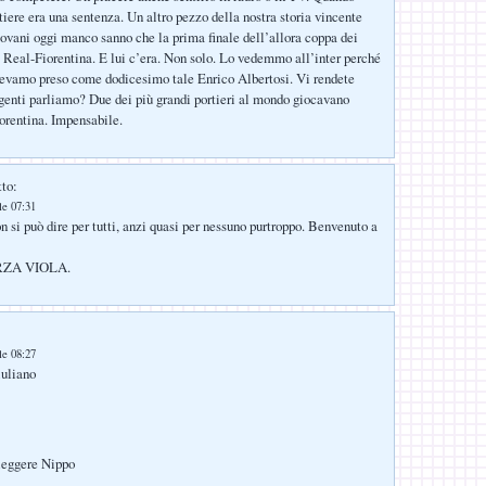
tiere era una sentenza. Un altro pezzo della nostra storia vincente
giovani oggi manco sanno che la prima finale dell’allora coppa dei
 Real-Fiorentina. E lui c’era. Non solo. Lo vedemmo all’inter perché
vevamo preso come dodicesimo tale Enrico Albertosi. Vi rendete
igenti parliamo? Due dei più grandi portieri al mondo giocavano
orentina. Impensabile.
tto:
le 07:31
n si può dire per tutti, anzi quasi per nessuno purtroppo. Benvenuto a
RZA VIOLA.
le 08:27
uliano
ileggere Nippo