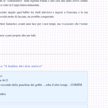
 lo “collezionavo” nelle figurine Panini e una sera alla radio avevo sentito
eva vinto la Coppa Intercontinentale.
ciuto meglio quel babbo tra studi televisivi e negozi a Grassina, e la sua
evrità molto di facciata, mi avrebbe conquistato.
tiere fantastico, avanti anni luce per i suoi tempi, ma vi assicuro che l’uomo
non si può proprio dire per tutti.
u “Il babbo del mio amico”
to:
le 06:52
tro secondo dalla panchina dei gobbi….roba d’altri tempi…UOMINI
ndria