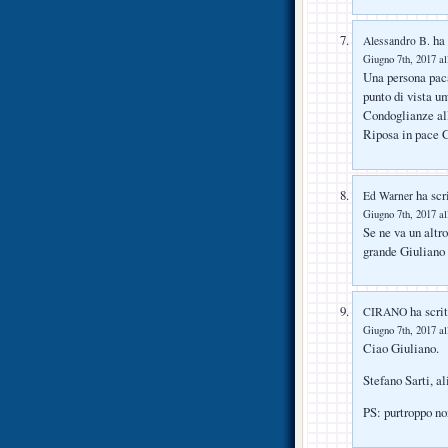
ha 
Alessandro B.
Giugno 7th, 2017 al
Una persona paca
punto di vista um
Condoglianze al
Riposa in pace 
ha scri
Ed Warner
Giugno 7th, 2017 al
Se ne va un altr
grande Giuliano
ha scrit
CIRANO
Giugno 7th, 2017 al
Ciao Giuliano.
Stefano Sarti, 
PS: purtroppo no