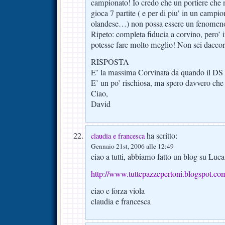
campionato! Io credo che un portiere che n
gioca 7 partite ( e per di piu’ in un camp
olandese…) non possa essere un fenomeno
Ripeto: completa fiducia a corvino, pero’ 
potesse fare molto meglio! Non sei dacco
RISPOSTA
E’ la massima Corvinata da quando il DS 
E’ un po’ rischiosa, ma spero davvero che 
Ciao,
David
ha scritto:
claudia e francesca
Gennaio 21st, 2006 alle 12:49
ciao a tutti, abbiamo fatto un blog su Luca 
http://www.tuttepazzepertoni.blogspot.co
ciao e forza viola
claudia e francesca