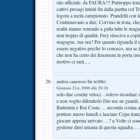
sito ufficiale: da PAURA!!! Purtroppo tem
cattivi presagi intuiti fin dalla partita col 
logora a metà campionato. Prandelli con l
Continuavano a dire, Corvino in testa, che
realtà stanno venendo a galla tutte le magag
non troppo di qualità. Frey riusciva a copri
magagne, ma ora? Per quanto riguarda il n
essere negativo perché lo conosco, ma se è 
che non ha certo dei fenomeni in porta (no
motivo ci sarà….
ha scritto:
andrea canavesio
Gennaio 21st, 2006 alle 20:16
solo due cosette veloci…volevo ricordare 
e non voglio difenderlo Dio me ne guardi, p
Battistuta e Rui Costa…. seconda cosina a
portiere nuovo lunedì e lasciare Cejas tran
giocare appena arrivato….? a Volte ci sono 
gestione direi umana di questa squadra….