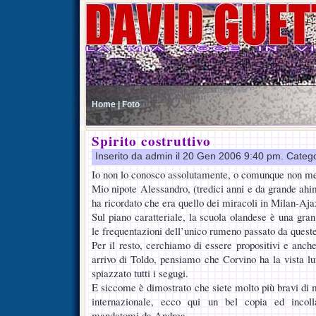
Home |
Foto
Spirito costruttivo
Inserito da admin il 20 Gen 2006 9:40 pm. Categ
Io non lo conosco assolutamente, o comunque non me 
Mio nipote Alessandro, (tredici anni e da grande ahim
ha ricordato che era quello dei miracoli in Milan-Ajax
Sul piano caratteriale, la scuola olandese è una gra
le frequentazioni dell’unico rumeno passato da queste
Per il resto, cerchiamo di essere propositivi e anch
arrivo di Toldo, pensiamo che Corvino ha la vista l
spiazzato tutti i segugi.
E siccome è dimostrato che siete molto più bravi di 
internazionale, ecco qui un bel copia ed incoll
mandatomi da Andrea.