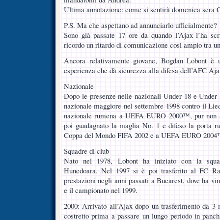
Ultima annotazione: come si sentirà domenica sera 
P.S. Ma che aspettano ad annunciarlo ufficialmente?
Sono già passate 17 ore da quando l’Ajax l’ha scri
ricordo un ritardo di comunicazione così ampio tra un
Ancora relativamente giovane, Bogdan Lobont è u
esperienza che dà sicurezza alla difesa dell’AFC Aja
Nazionale
Dopo le presenze nelle nazionali Under 18 e Under 
nazionale maggiore nel settembre 1998 contro il Liec
nazionale rumena a UEFA EURO 2000™, pur non an
poi guadagnato la maglia No. 1 e difeso la porta ru
Coppa del Mondo FIFA 2002 e a UEFA EURO 2004
Squadre di club
Nato nel 1978, Lobont ha iniziato con la squa
Hunedoara. Nel 1997 si è poi trasferito al FC Ra
prestazioni negli anni passati a Bucarest, dove ha vi
e il campionato nel 1999.
2000: Arrivato all’Ajax dopo un trasferimento da 3 m
costretto prima a passare un lungo periodo in panch