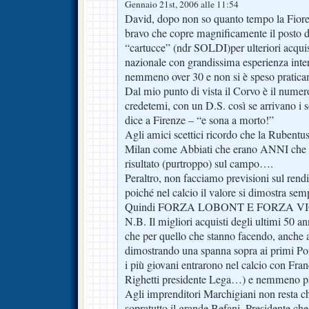
Gennaio 21st, 2006 alle 11:54
David, dopo non so quanto tempo la Fiore
bravo che copre magnificamente il posto di 
“cartucce” (ndr SOLDI)per ulteriori acqu
nazionale con grandissima esperienza inte
nemmeno over 30 e non si è speso praticam
Dal mio punto di vista il Corvo è il numer
credetemi, con un D.S. così se arrivano i 
dice a Firenze – “e sona a morto!”
Agli amici scettici ricordo che la Rubentus
Milan come Abbiati che erano ANNI che n
risultato (purtroppo) sul campo….
Peraltro, non facciamo previsioni sul rend
poiché nel calcio il valore si dimostra se
Quindi FORZA LOBONT E FORZA VI
N.B. Il migliori acquisti degli ultimi 50 ann
che per quello che stanno facendo, anche a 
dimostrando una spanna sopra ai primi Pont
i più giovani entrarono nel calcio con Fr
Righetti presidente Lega…) e nemmeno pa
Agli imprenditori Marchigiani non resta c
sopratutto il grande Befani. Presidente che