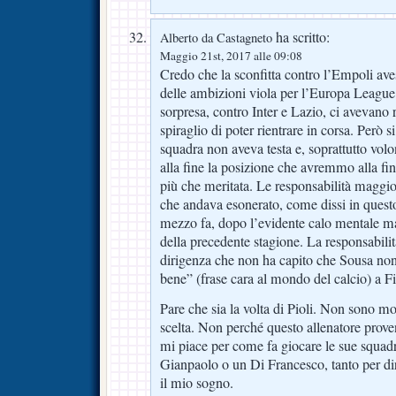
ha scritto:
Alberto da Castagneto
Maggio 21st, 2017 alle 09:08
Credo che la sconfitta contro l’Empoli aves
delle ambizioni viola per l’Europa League. 
sorpresa, contro Inter e Lazio, ci avevano 
spiraglio di poter rientrare in corsa. Però s
squadra non aveva testa e, soprattutto volo
alla fine la posizione che avremmo alla fi
più che meritata. Le responsabilità maggio
che andava esonerato, come dissi in quest
mezzo fa, dopo l’evidente calo mentale man
della precedente stagione. La responsabilit
dirigenza che non ha capito che Sousa non
bene” (frase cara al mondo del calcio) a F
Pare che sia la volta di Pioli. Non sono mo
scelta. Non perché questo allenatore prov
mi piace per come fa giocare le sue squadr
Gianpaolo o un Di Francesco, tanto per dirl
il mio sogno.