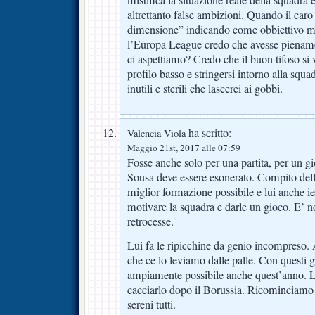
mistifica la situazione reale della squadra 
altrettanto false ambizioni. Quando il caro
dimensione” indicando come obbiettivo m
l’Europa League credo che avesse piename
ci aspettiamo? Credo che il buon tifoso si
profilo basso e stringersi intorno alla squ
inutili e sterili che lascerei ai gobbi.
ha scritto:
Valencia Viola
Maggio 21st, 2017 alle 07:59
Fosse anche solo per una partita, per un g
Sousa deve essere esonerato. Compito dell’
miglior formazione possibile e lui anche ier
motivare la squadra e darle un gioco. E’ n
retrocesse.
Lui fa le ripicchine da genio incompreso
che ce lo leviamo dalle palle. Con questi g
ampiamente possibile anche quest’anno. L’
cacciarlo dopo il Borussia. Ricominciamo 
sereni tutti.