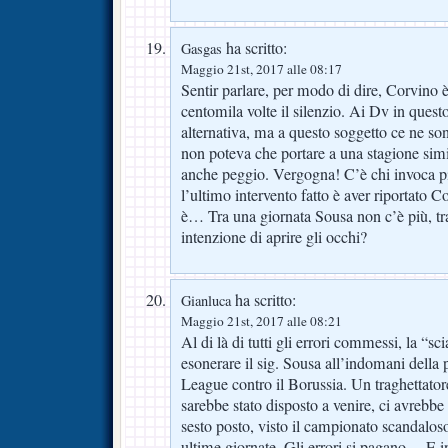
ha scritto:
Gasgas
Maggio 21st, 2017 alle 08:17
Sentir parlare, per modo di dire, Corvino 
centomila volte il silenzio. Ai Dv in que
alternativa, ma a questo soggetto ce ne son
non poteva che portare a una stagione simi
anche peggio. Vergogna! C’è chi invoca 
l’ultimo intervento fatto è aver riportat
è… Tra una giornata Sousa non c’è più, tra
intenzione di aprire gli occhi?
ha scritto:
Gianluca
Maggio 21st, 2017 alle 08:21
Al di là di tutti gli errori commessi, la “sc
esonerare il sig. Sousa all’indomani della p
League contro il Borussia. Un traghettato
sarebbe stato disposto a venire, ci avrebbe
sesto posto, visto il campionato scandaloso
ultime giornate. Gli errori si pagano… E in