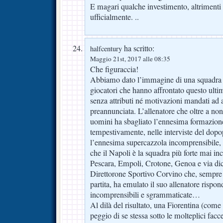
E magari qualche investimento, altrimenti 
ufficialmente. ..
ha scritto:
halfcentury
Maggio 21st, 2017 alle 08:35
Che figuraccia!
Abbiamo dato l’immagine di una squadra i
giocatori che hanno affrontato questo ult
senza attributi né motivazioni mandati ad 
preannunciata. L’allenatore che oltre a non
uomini ha sbagliato l’ennesima formazione
tempestivamente, nelle interviste del dopo
l’ennesima supercazzola incomprensibile, e
che il Napoli è la squadra più forte mai in
Pescara, Empoli, Crotone, Genoa e via dic
Direttorone Sportivo Corvino che, sempre 
partita, ha emulato il suo allenatore rispo
incomprensibili e sgrammaticate…
Al dilà del risultato, una Fiorentina (come 
peggio di se stessa sotto le molteplici facc