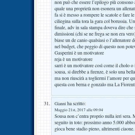
non può che essere l’epilogo più consono 
quale una proprietà non esonera un allenat
fa si è messo a rompere le scatole e fare le
ciliegina sulla tora la gara col borussia. U
finale, adv in sala stampa doveva dire che
dimissioni (chi se ne frega se non era vero
biase un de canio qualsiasi o l’allenatore d
nel budget, che peggio di questo non potev
Gasperini è un motivatore
reja è un motivatore
sarri è un motivatore così come il cholo o
sousa, si direbbe a firenze, è solo una bell
ma non riuscirà a togliermi l’amore per q
questa con berna e gonzalo ma La Fiorent
ha scritto:
Gianni
Maggio 21st, 2017 alle 09:04
Sousa non c’entra proprio nulla ieri sera
seguito in toto: prossimo anno 5.000 abbona
gioca bene stadio pieno, altrimenti ciaone.