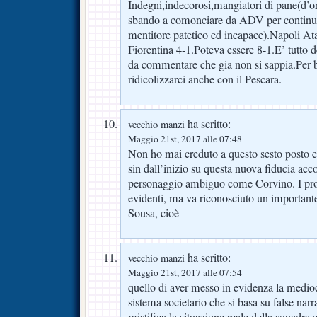
Indegni,indecorosi,mangiatori di pane(d’or
sbando a comonciare da ADV per continu
mentitore patetico ed incapace).Napoli At
Fiorentina 4-1.Poteva essere 8-1.E’ tutto de
da commentare che gia non si sappia.Per b
ridicolizzarci anche con il Pescara.
ha scritto:
vecchio manzi
Maggio 21st, 2017 alle 07:48
Non ho mai creduto a questo sesto posto e
sin dall’inizio su questa nuova fiducia acc
personaggio ambiguo come Corvino. I pro
evidenti, ma va riconosciuto un important
Sousa, cioè
ha scritto:
vecchio manzi
Maggio 21st, 2017 alle 07:54
quello di aver messo in evidenza la medioc
sistema societario che si basa su false narr