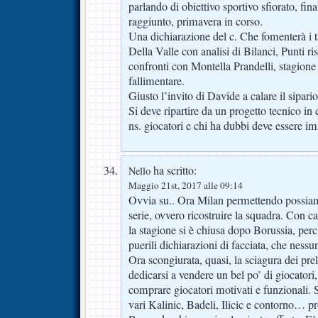
parlando di obiettivo sportivo sfiorato, fi
raggiunto, primavera in corso.
Una dichiarazione del c. Che fomenterà i t
Della Valle con analisi di Bilanci, Punti ris
confronti con Montella Prandelli, stagione
fallimentare.
Giusto l’invito di Davide a calare il sipari
Si deve ripartire da un progetto tecnico in 
ns. giocatori e chi ha dubbi deve essere 
ha scritto:
Nello
Maggio 21st, 2017 alle 09:14
Ovvia su.. Ora Milan permettendo possiamo
serie, ovvero ricostruire la squadra. Con c
la stagione si è chiusa dopo Borussia, per
puerili dichiarazioni di facciata, che ness
Ora scongiurata, quasi, la sciagura dei pr
dedicarsi a vendere un bel po’ di giocatori,
comprare giocatori motivati e funzionali. 
vari Kalinic, Badeli, Ilicic e contorno… 