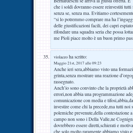
Bernardeschi se arriva la giusta offerta.
che i soldi dovranno essere reinvestiti tutti
senza se, senza ma. Evitiamo cortesemente
“si lo potremmo comprare ma ha l’ingaggio
delle giustificazioni facili, dei capri espia
rifondare una squadra seria che possa lotta
me Pioli piace molto è un buon primo pas
ha scritto:
violaceo
Maggio 21st, 2017 alle 09:23
Anche ieri sera,abbiamo visto una formazi
grinta,senza mostrare una reazione d’orgog
rassegnato.
Anch’io sono convinto che la proprietà a
errori,non abbia una programmazione ade
comunicazione con media e tifosi,abbia,da 
investire come chi la precede,ma tutti noi 
polemiche prevenute,della contestazione a 
campo non sono i Della Valle,ne Cognigni
dovrebbero essere diretti,schierati e motiv
che solo molto raramente abbiamo visto e 