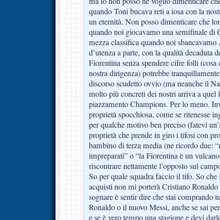
ma io non posso né voglio dimenticare che
quando Toni bucava reti a iosa con la nost
un eternità. Non posso dimenticare che l
quando noi giocavamo una semifinale di
mezza classifica quando noi sbancavamo 
d’utenza a parte, con la qualità decaduta del
Fiorentina senza spendere cifre folli (cosa 
nostra dirigenza) potrebbe tranquillamente 
discorso scudetto ovvio (ma neanche il Nap
molto più concreti dei nostri arriva a quel
piazzamento Champions. Per lo meno. In
proprietà spocchiosa, come se ritenesse ingr
per qualche motivo ben preciso (fatevi un’i
proprietà che prende in giro i tifosi con p
bambino di terza media (ne ricordo due: “
impreparati” o “la Fiorentina è un vulcano
riscontrare nettamente l’opposto sul camp
So per quale squadra faccio il tifo. So ch
acquisti non mi porterà Cristiano Ronaldo 
sognare è sentir dire che stai comprando tu
Ronaldo o il nuovo Messi, anche se sai per
e se è vero tempo una stagione e devi darlo