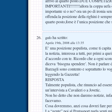
arrivo al quarto posto.DUE COMPETIZ
IMPORTANTI!!!!!!!!allora la coppa uefa 
importante si o no? ora un po di ironia se
offenda:la posizione della righini è sempre 
quarto posto,forse è l’unica posizione che
ha scritto:
gufo
Aprile 19th, 2008 alle 13:35
E’ una posizione populista, come ti capita 
la notizia, interessa a tutti, per primi a que
d’accordo con te. Ricordo che a ogni sconf
diceva ‘bisogna spendere’. Non è parlare 
Barzagli sono contento e soprattutto lo vo
leggendo la Gazzetta!
RISPOSTA
Talmente populista, che rinuncio ad essere 
un’intervista a Cavalieri o a Jovetic.
Non ho detto che non daremo notizie, infatti
facevamo.
Cosa dovremmo, anzi cosa dovrei fare per 
La “gente” poi al Pentasport parla venti mi