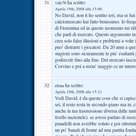
ha scritto:
vale76
Aprile 19th, 2008 alle 15:06
No David, non ti ho sentito ieri, ma se hai
calciomercato hai fatto benissimo. Io freque
di Fiorentina ed in questo momento mi rifi
che parli di mercato. Questo argomento in 
crea solo false illusioni e problemi a volte 
puo’ distrarre i giocatori. Da 20 anni a que
stagioni sono sicuramente le piu’ esaltanti
godercele fino alla fine. Del mercato lasc
Corvino e poi a meta’ maggio ce ne inter
ha scritto:
elena
Aprile 19th, 2008 alle 15:21
Vedi David, è da queste cose che si capisce
sei, il resto resta in secondo piano ma tu, 
anche la tua trasmissione diversa dalle tant
livello nazionele). se avessi parlato di merc
prandelli non avrebbe voluto e poi oltretutt
un po’ banali di fronte ad una partita fon