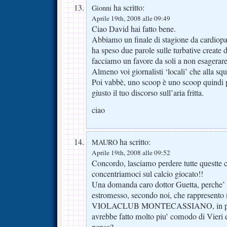
ha scritto:
Gionni
Aprile 19th, 2008 alle 09:49
Ciao David hai fatto bene.
Abbiamo un finale di stagione da cardiopa
ha speso due parole sulle turbative create d
facciamo un favore da soli a non esagerare
Almeno voi giornalisti ‘locali’ che alla squ
Poi vabbè, uno scoop è uno scoop quindi 
giusto il tuo discorso sull’aria fritta.
ciao
ha scritto:
MAURO
Aprile 19th, 2008 alle 09:52
Concordo, lasciamo perdere tutte questte c
concentriamoci sul calcio giocato!!
Una domanda caro dottor Guetta, perche’ s
estromesso, secondo noi, che rappresento n
VIOLACLUB MONTECASSIANO, in provi
avrebbe fatto molto piu’ comodo di Vieri 
pensa?