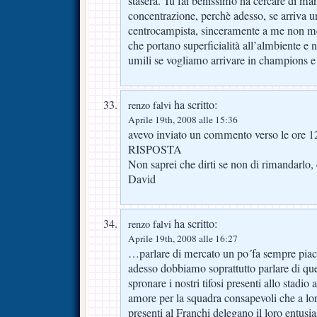
stasera. Tu fai benissimo ha cercare di man
concentrazione, perchè adesso, se arriva u
centrocampista, sinceramente a me non me
che portano superficialità all’almbiente e
umili se vogliamo arrivare in champions e 
ha scritto:
renzo falvi
Aprile 19th, 2008 alle 15:36
avevo inviato un commento verso le ore 12
RISPOSTA
Non saprei che dirti se non di rimandarlo,
David
ha scritto:
renzo falvi
Aprile 19th, 2008 alle 16:27
…parlare di mercato un po´fa sempre piace
adesso dobbiamo soprattutto parlare di ques
spronare i nostri tifosi presenti allo stadio a
amore per la squadra consapevoli che a loro t
presenti al Franchi delegano il loro entus