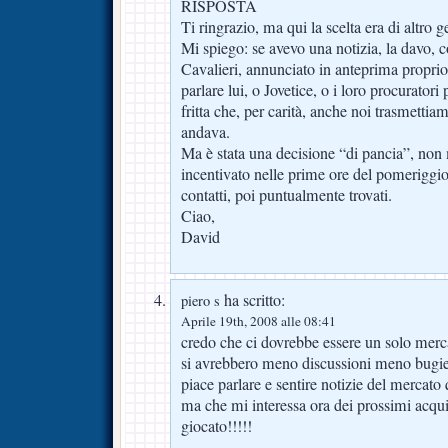
RISPOSTA
Ti ringrazio, ma qui la scelta era di altro g
Mi spiego: se avevo una notizia, la davo,
Cavalieri, annunciato in anteprima propri
parlare lui, o Jovetice, o i loro procuratori p
fritta che, per carità, anche noi trasmetti
andava.
Ma è stata una decisione “di pancia”, non 
incentivato nelle prime ore del pomeriggio 
contatti, poi puntualmente trovati.
Ciao,
David
ha scritto:
piero s
Aprile 19th, 2008 alle 08:41
credo che ci dovrebbe essere un solo merca
si avrebbero meno discussioni meno bugi
piace parlare e sentire notizie del mercato
ma che mi interessa ora dei prossimi acqu
giocato!!!!!