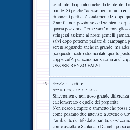
sembrato da quanto anche da te riferito il
partite. Si perche´´adesso ogni minuto ed 
rimanenti partite e´ fondamentale..dopo qu
2 anni´.. non possiamo cedere niente a qua
quarta posizione.Come sara´ meraviglioso 
stringersi assieme ai nostri gemelli granat
salvi!dopo potremo parlare di campagna p
sereni sognando anche in grande..ma adesso
per questo nostro strameritato quarto post
coppa eufA per scaramanzia..ma anche
ONORE RENZO FALVI
ha scritto:
daniele
Aprile 19th, 2008 alle 18:22
Sinceramente non trovo grande differenza t
calciomercato e quelle del prepartita.
Non riesco a capire e ammetto che possa e
come possano due inteviste a Jovetic o Cava
l’ambiente del tifo dalla partita. Così co
come ascoltare Santana o Dainelli possa ai