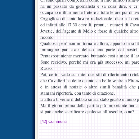
ha un passato da giornalista e sa cosa dire, e ci 
occupano militarmente l’etere a tutte le ore pur di av
Orgoglioso di tanto lavoro redazionale, dico a Loret
ed infatti alle 17.30 ecco lì, pronti, i numeri di Cava
Jovetic, dell’agente di Melo e forse di qualche alt
ricordo.
Qualcosa però non mi torna e allora, appunto in soli
immagino può aver deluso una parte dei nostri ta
Pentasport niente mercato, buttando così a mare il lav
Sono recidivo, perché mi era già successo, mi par
Russo.
Poi, certo, vado sui miei due siti di riferimento (vio
che Cavalieri ha detto quanto sia bello venire a Firenz
è in attesa di notizie o altre simili banalità che
stamani riporterà, con tanto di citazione.
E allora ti viene il dubbio se sia stato giusto o meno 
Ma il giorno prima della partita più importante fino
si può anche sacrificare qualcosa all’ascolto, o no?
[42] Commenti