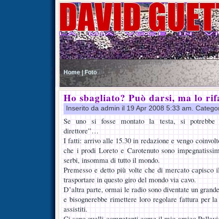
Home |
Foto
Ho sbagliato? Può darsi, ma lo rif
Inserito da admin il 19 Apr 2008 5:33 am. Catego
Se uno si fosse montato la testa, si potrebbe 
direttore”…
I fatti: arrivo alle 15.30 in redazione e vengo coinvo
che i prodi Loreto e Carotenuto sono impegnatissim
serbi, insomma di tutto il mondo.
Premesso e detto più volte che di mercato capisco i
trasportare in questo giro del mondo via cavo.
D’altra parte, ormai le radio sono diventate un grande
e bisognerebbe rimettere loro regolare fattura per la 
assistiti.
Ci sono quelli competenti come il mio amico Pallavic