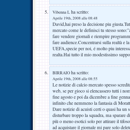
ha scritto:
Vibenna L
Aprile 19th, 2008 alle 08:48
David,hai preso la decisione piu giusta.Tut
mercato come le definisci tu stesso sono:”a
fare vendere giornali e riempire programmi 
fare audience.Concentrarsi sulla realtà e l
UEFA,specie per noi, é molto piu interessa
realta.Hai tutto il mio modestissimo suppo
ha scritto:
BIRRAIO
Aprile 19th, 2008 alle 08:55
Le notizie di calcio mercato spesso scredita
web, se per gioco si elencassero tutti i n
fine agosto e poi da dicembre a fine gennai
infinito che nemmeno la fantasia di Moratt
Dare notizie di acuisti certi o quasi ha un
disturbare troppo la squadra, ma sparare d
più o meno esotici solo per attirare il tifoso
ad acquistare il giornale mi pare solo delet