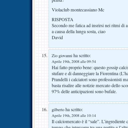
Violaclub montecassiano Mc
RISPOSTA
Secondo me fatica ad insrirsi nei ritmi di 
a causa della lunga sosta, ciao
David
ha scritto:
Zio giovanni
Aprile 19th, 2008 alle 09:54
Hai fatto proprio bene: questo gossip calci
stufare e di danneggiare la Fiorentina (L’ha
Prandelli i calciatori sono professionisti 
basta risalire alle notizie mercato dello sc
97% delle anticipazioni sono bufale.
ha scritto:
gilberto
Aprile 19th, 2008 alle 10:14
Il calciomercato è il “sale”. L’ingredient
tempo che intercorre tra una partita e l’altr