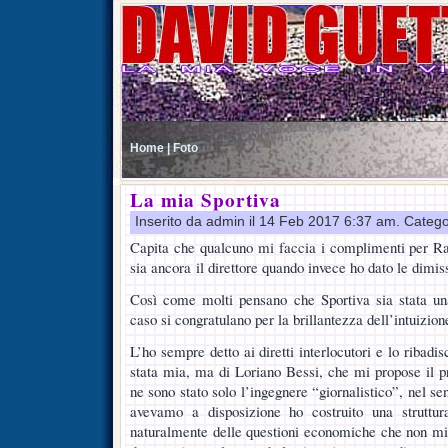
Home |
Foto
La mia Sportiva
Inserito da admin il 14 Feb 2017 6:37 am. Catego
Capita che qualcuno mi faccia i complimenti per Ra
sia ancora il direttore quando invece ho dato le dimiss
Così come molti pensano che Sportiva sia stata u
caso si congratulano per la brillantezza dell’intuizion
L’ho sempre detto ai diretti interlocutori e lo ribadi
stata mia, ma di Loriano Bessi, che mi propose il pr
ne sono stato solo l’ingegnere “giornalistico”, nel s
avevamo a disposizione ho costruito una struttu
naturalmente delle questioni economiche che non m