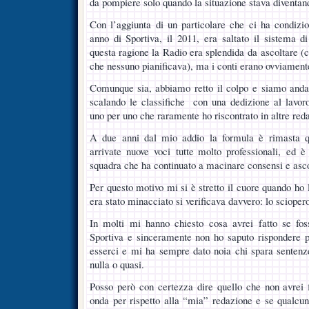
da pompiere solo quando la situazione stava diventan
Con l’aggiunta di un particolare che ci ha condizion
anno di Sportiva, il 2011, era saltato il sistema di
questa ragione la Radio era splendida da ascoltare (ci
che nessuno pianificava), ma i conti erano ovviamente
Comunque sia, abbiamo retto il colpo e siamo andati
scalando le classifiche con una dedizione al lavor
uno per uno che raramente ho riscontrato in altre reda
A due anni dal mio addio la formula è rimasta qu
arrivate nuove voci tutte molto professionali, ed 
squadra che ha continuato a macinare consensi e asco
Per questo motivo mi si è stretto il cuore quando ho l
era stato minacciato si verificava davvero: lo scioper
In molti mi hanno chiesto cosa avrei fatto se foss
Sportiva e sinceramente non ho saputo rispondere p
esserci e mi ha sempre dato noia chi spara sentenz
nulla o quasi.
Posso però con certezza dire quello che non avrei 
onda per rispetto alla “mia” redazione e se qualcun