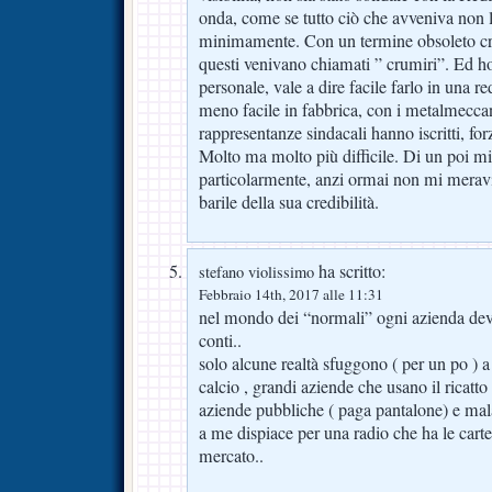
onda, come se tutto ciò che avveniva non 
minimamente. Con un termine obsoleto cr
questi venivano chiamati ” crumiri”. Ed h
personale, vale a dire facile farlo in una r
meno facile in fabbrica, con i metalmeccan
rappresentanze sindacali hanno iscritti, forz
Molto ma molto più difficile. Di un poi m
particolarmente, anzi ormai non mi meravig
barile della sua credibilità.
ha scritto:
stefano violissimo
Febbraio 14th, 2017 alle 11:31
nel mondo dei “normali” ogni azienda deve
conti..
solo alcune realtà sfuggono ( per un po ) a
calcio , grandi aziende che usano il ricatt
aziende pubbliche ( paga pantalone) e malav
a me dispiace per una radio che ha le carte 
mercato..