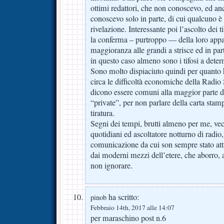
ottimi redattori, che non conoscevo, ed an
conoscevo solo in parte, di cui qualcuno è
rivelazione. Interessante poi l’ascolto dei t
la conferma – purtroppo — della loro appa
maggioranza alle grandi a strisce ed in par
in questo caso almeno sono i tifosi a determ
Sono molto dispiaciuto quindi per quanto 
circa le difficoltà economiche della Radio
dicono essere comuni alla maggior parte d
“private”, per non parlare della carta stamp
tiratura.
Segni dei tempi, brutti almeno per me, vec
quotidiani ed ascoltatore notturno di radi
comunicazione da cui son sempre stato attr
dai moderni mezzi dell’etere, che aborro, 
non ignorare.
ha scritto:
pinob
Febbraio 14th, 2017 alle 14:07
per maraschino post n.6