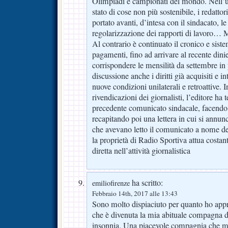
Olimpiadi e campionati del mondo. Nell’u
stato di cose non più sostenibile, i redatto
portato avanti, d’intesa con il sindacato, le
regolarizzazione dei rapporti di lavoro… 
Al contrario è continuato il cronico e siste
pagamenti, fino ad arrivare al recente dini
corrispondere le mensilità da settembre in
discussione anche i diritti già acquisiti e 
nuove condizioni unilaterali e retroattive. I
rivendicazioni dei giornalisti, l’editore ha 
precedente comunicato sindacale, facendo
recapitando poi una lettera in cui si annun
che avevano letto il comunicato a nome del
la proprietà di Radio Sportiva attua costa
diretta nell’attività giornalistica
ha scritto:
emiliofirenze
Febbraio 14th, 2017 alle 13:43
Sono molto dispiaciuto per quanto ho appr
che è divenuta la mia abituale compagna d
insonnia. Una piacevole compagnia che mi