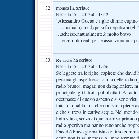
ha scritto:
monica
Febbraio 15th, 2017 alle 18:12
“Alessandro Guetta è figlio di mio cugino
….ahiahiahi,david,qui si fa nepotismo,eh 
…scherzo,naturalmente,è molto bravo!
….e complimenti per le assunzioni,una pic
ha scritto:
Re andre
Febbraio 15th, 2017 alle 19:56
Se leggete tra le righe, capirete che david
persona gli aspetti economici delle radio (
radio bruno), magari non da ragioniere, m
principale: gli introiti pubblicitari. A radi
occupasse di questo aspetto e si sono visti 
fatta, di qualita, ma che non sta in piede a
e che si trova in cattive acque. Nel mondo d
linfa vitale, senza di quella arriva prima o 
radio sportiva ma hanno retto anche tropp
David è bravo giornalista e ottimo comme
gente non fa gli interessi a lungo termine d