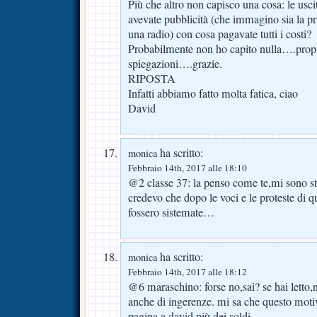
Più che altro non capisco una cosa: le usci
avevate pubblicità (che immagino sia la pri
una radio) con cosa pagavate tutti i costi?
Probabilmente non ho capito nulla….propri
spiegazioni….grazie.
RIPOSTA
Infatti abbiamo fatto molta fatica, ciao
David
ha scritto:
monica
Febbraio 14th, 2017 alle 18:10
@2 classe 37: la penso come te,mi sono st
credevo che dopo le voci e le proteste di q
fossero sistemate…
ha scritto:
monica
Febbraio 14th, 2017 alle 18:12
@6 maraschino: forse no,sai? se hai letto,
anche di ingerenze. mi sa che questo motiv
pagina a david più dei soldi