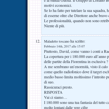
e la banda Guetta. Il Gruppo di Loriano B
motivi economici.
Se lo ha fatto per tutelare la sua squadra,
di esserne oltre che Direttore anche brav
Le professionalità, quando non sono retribu
Niente di più.
ha scritto:
Maladetto toscano
Febbraio 14th, 2017 alle 15:07
Piuttosto, David, come vanno i conti a R
La copertura per i 180.000 euro all’anno p
delle partite della Fiorentina in esclusiva ?
A me sembrano un’enormità, visto il calo v
come quello radiofonico dove il target es
medio basso limita moltissimo l’introito pu
di suo.
Rassicuraci presto.
RISPOSTA
Vai ci siamo…
I 180.000 sono una tua fantasia del tutto 
molto lontani dalle vere cifre