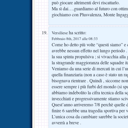
può giocare altrimenti devi riscattarlo.
Ma sì dai….guardiamo al futuro con otti
giochiamo con Plusvalenza, Monte Ingaggi,
ha scritto:
Versiliese
Febbraio 8th, 2017 alle 08:33
Come ho detto più volte “questi siamo” e 
avrebbe nessun effetto nel lungo periodo .
la sua spinta propulsiva ; si vivacchia al
la stragrande maggioranza delle squadre it
Veniamo da una serie di mercati in cui l’un
quella finanziaria (non a caso è stato un r
bisognava rientrare . Quindi , siccome no
essere sempre i più furbi del mondo (si s
abbiamo indebolito la cifra tecnica della s
invecchiati e progressivamente stiamo scivo
Quest’anno arriveremo 7/8 perchè quelle 
finire 6 sarebbe una tragedia sportiva per v
L’unica cosa da cambiare sarebbe la socie
avverrà a breve .