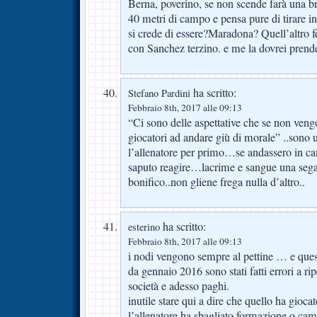
Berna, poverino, se non scende farà una bru
40 metri di campo e pensa pure di tirare i
si crede di essere?Maradona? Quell’altro f
con Sanchez terzino. e me la dovrei pren
ha scritto:
Stefano Pardini
Febbraio 8th, 2017 alle 09:13
“Ci sono delle aspettative che se non vengo
giocatori ad andare giù di morale” ..sono 
l’allenatore per primo…se andassero in c
saputo reagire…lacrime e sangue una se
bonifico..non gliene frega nulla d’altro..
ha scritto:
esterino
Febbraio 8th, 2017 alle 09:13
i nodi vengono sempre al pettine … e ques
da gennaio 2016 sono stati fatti errori a rip
società e adesso paghi.
inutile stare qui a dire che quello ha gioca
l’allenatore ha sbagliato formazione o cam