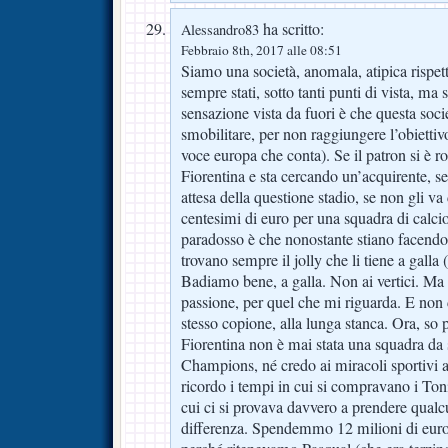
ha scritto:
Alessandro83
Febbraio 8th, 2017 alle 08:51
Siamo una società, anomala, atipica rispett
sempre stati, sotto tanti punti di vista, ma 
sensazione vista da fuori è che questa socie
smobilitare, per non raggiungere l’obiettiv
voce europa che conta). Se il patron si è rot
Fiorentina e sta cercando un’acquirente, se
attesa della questione stadio, se non gli va
centesimi di euro per una squadra di calcio,
paradosso è che nonostante stiano facendo 
trovano sempre il jolly che li tiene a galla
Badiamo bene, a galla. Non ai vertici. Ma
passione, per quel che mi riguarda. E non
stesso copione, alla lunga stanca. Ora, so 
Fiorentina non è mai stata una squadra da s
Champions, né credo ai miracoli sportivi al
ricordo i tempi in cui si compravano i Toni
cui ci si provava davvero a prendere qualc
differenza. Spendemmo 12 milioni di euro 