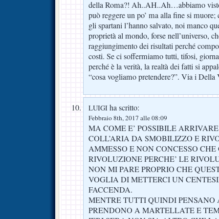
della Roma?! Ah..AH..Ah…abbiamo visto i
può reggere un po’ ma alla fine si muore
gli spartani l’hanno salvato, noi manco q
proprietà al mondo, forse nell’universo, c
raggiungimento dei risultati perché comp
costi. Se ci soffermiamo tutti, tifosi, giorna
perché è la verità, la realtà dei fatti si app
“cosa vogliamo pretendere?”. Via i Della V
ha scritto:
LUIGI
Febbraio 8th, 2017 alle 08:09
MA COME E’ POSSIBILE ARRIVARE
COLL’ARIA DA SMOBILIZZO E RIVO
AMMESSO E NON CONCESSO CHE C
RIVOLUZIONE PERCHE’ LE RIVOL
NON MI PARE PROPRIO CHE QUEST
VOGLIA DI METTERCI UN CENTES
FACCENDA.
MENTRE TUTTI QUINDI PENSANO 
PRENDONO A MARTELLATE E TE