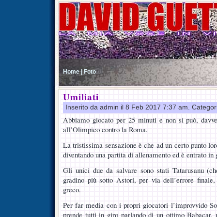
Home |
Foto
Umiliati
Inserito da admin il 8 Feb 2017 7:37 am. Categor
Abbiamo giocato per 25 minuti e non si può, davv
all’Olimpico contro la Roma.
La tristissima sensazione è che ad un certo punto lor
diventando una partita di allenamento ed è entrato in g
Gli unici due da salvare sono stati Tatarusanu (ch
gradino più sotto Astori, per via dell’errore finale
greco.
Per far media con i propri giocatori l’improvvido So
prende tutti in giro parlando di un ottimo Babacar,