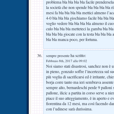
problema bla bla bla bla facile prendersela
la società che non spende bla bla bla bla ri
mesi fa bla bla bla bla mettici almeno l’acc
4-0 bla bla bla giochiamo facile bla bla bl
voglio vedere bla bla bla bla almeno il cuo
culo bla bla bla metteteci la gamba bla bla 
bla bla bla giocate con la testa bla bla bla 
bla bla manca poco, per fortuna.
ha scritto:
sempre presente
Febbraio 8th, 2017 alle 09:02
Noi siamo stati disastrosi, sanchez non è un
in pieno, gonzalo soffre l’incertezza sul s
più voglia di sacrificarsi ed è irritante, ch
borja corre tanto ma ieri sembrava assente
sempre alto, bernardeschi perde 9 palloni 
pallone, ilicic a partita in corso serve a 
piace il suo atteggiamento, è in aperto e ev
fiorentina da 12 mesi, ma così facendo da
con l’udinese sarà durissima.