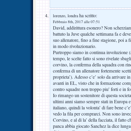
ha scritto:
lorenzo, londra
Febbraio 8th, 2017 alle 07:51
David, addirittura esonero? Non scherzia
battuto la Juve qualche settimana fa e deve
suo allenatore, fino a fine stagione, poi a 
in modo rivoluzionario.
Purtroppo siamo in continua involuzione (a
tempo, le scelte fatto si sono rivelate sbagli
corvino, la conferma della squadra con rin
conferma di un allenatore fortemente scetti
proprieta’). Adesso c’e’ solo da arrivare i
avanti in EL, visto che in formazione com
contro squadre non troppo piu’ forti e in f
Io rimango un sostenitore di questa societa
ultimi anni siamo sempre stati in Europa e a
italiano, quindi la volonta’ di fare bene c’
vedo la fila per comprarci. Non sono invec
Corvino, e al di la’ della facciata, il fatto c
panca abbia giocato Sanchez la dice lunga 