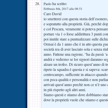
ha scritto:
Paolo
Febbraio 8th, 2017 alle 08:51
Caro David
io smetterei con questa storia dell’esonero,
e sopratutto alla proprietà. Già, perchè do
e col Pescara, veramente si poteva pensar
portare via 1 o forse addirittura 3 punti c
poi inutile stare a puntualizzare sulle dich
Ormai è da 1 anno che è in atto questa gue
società rea di aver lasciato sola e senza rin
anno. Fattene una ragione, “ha da passà ‘a
andrà e vedremo se lor signori daranno seg
alzare un trofeo. Di sicuro quest’anno di t
ripeto la squadra è questa e si sapeva: scar
centrocampo, sufficente in attacco quando
con poca qualità e personalità e non parlia
arrivati quest’anno perchè non ce n’è uno 
in più rispetto agli altri anni.
Siamo questi e stiamo dove dobbiamo stare,
dove la proprietà vuole che stiamo e questo