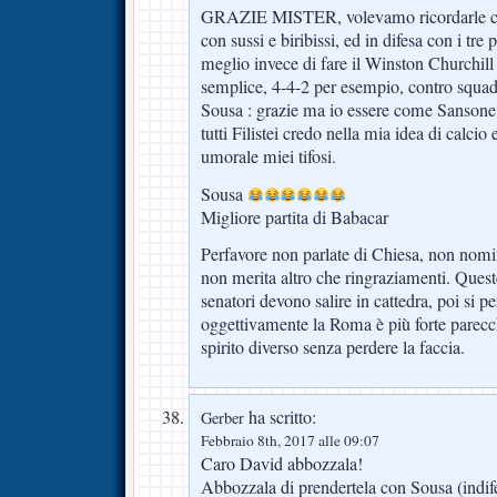
GRAZIE MISTER, volevamo ricordarle ch
con sussi e biribissi, ed in difesa con i tre
meglio invece di fare il Winston Churchill 
semplice, 4-4-2 per esempio, contro squadr
Sousa : grazie ma io essere come Sansone
tutti Filistei credo nella mia idea di calci
umorale miei tifosi.
Sousa
Migliore partita di Babacar
Perfavore non parlate di Chiesa, non no
non merita altro che ringraziamenti. Queste
senatori devono salire in cattedra, poi si 
oggettivamente la Roma è più forte parecc
spirito diverso senza perdere la faccia.
ha scritto:
Gerber
Febbraio 8th, 2017 alle 09:07
Caro David abbozzala!
Abbozzala di prendertela con Sousa (indife