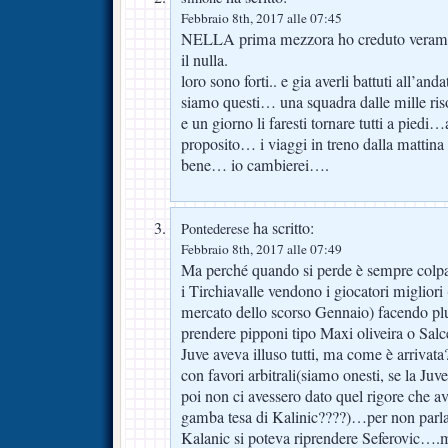
Febbraio 8th, 2017 alle 07:45
NELLA prima mezzora ho creduto veramen
il nulla.
loro sono forti.. e gia averli battuti all’an
siamo questi… una squadra dalle mille riso
e un giorno li faresti tornare tutti a piedi
proposito… i viaggi in treno dalla mattina
bene… io cambierei….
ha scritto:
Pontederese
Febbraio 8th, 2017 alle 07:49
Ma perché quando si perde è sempre colpa
i Tirchiavalle vendono i giocatori migliori
mercato dello scorso Gennaio) facendo plu
prendere pipponi tipo Maxi oliveira o Salc
Juve aveva illuso tutti, ma come è arriva
con favori arbitrali(siamo onesti, se la J
poi non ci avessero dato quel rigore che 
gamba tesa di Kalinic????)…per non parla
Kalanic si poteva riprendere Seferovic….