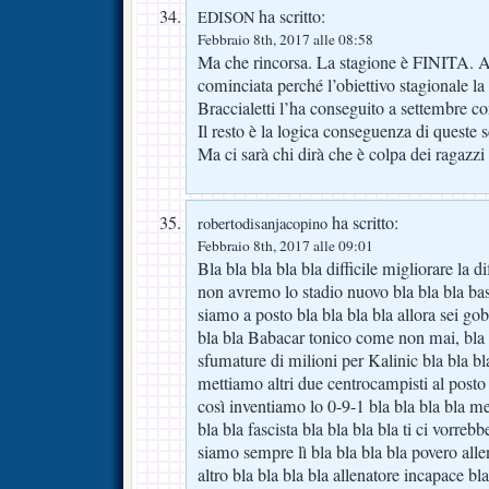
ha scritto:
EDISON
Febbraio 8th, 2017 alle 08:58
Ma che rincorsa. La stagione è FINITA. 
cominciata perché l’obiettivo stagionale la
Braccialetti l’ha conseguito a settembre co
Il resto è la logica conseguenza di queste s
Ma ci sarà chi dirà che è colpa dei ragazzi
ha scritto:
robertodisanjacopino
Febbraio 8th, 2017 alle 09:01
Bla bla bla bla bla difficile migliorare la d
non avremo lo stadio nuovo bla bla bla bas
siamo a posto bla bla bla bla allora sei go
bla bla Babacar tonico come non mai, bla 
sfumature di milioni per Kalinic bla bla bl
mettiamo altri due centrocampisti al posto
così inventiamo lo 0-9-1 bla bla bla bla mett
bla bla fascista bla bla bla bla ti ci vorreb
siamo sempre lì bla bla bla bla povero all
altro bla bla bla bla allenatore incapace bla