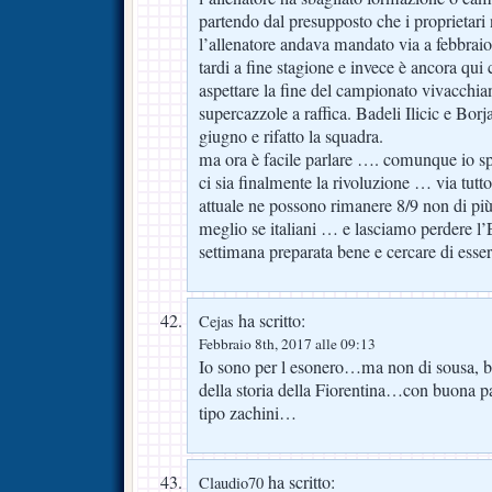
partendo dal presupposto che i proprietari
l’allenatore andava mandato via a febbraio
tardi a fine stagione e invece è ancora qui
aspettare la fine del campionato vivacchi
supercazzole a raffica. Badeli Ilicic e Bor
giugno e rifatto la squadra.
ma ora è facile parlare …. comunque io s
ci sia finalmente la rivoluzione … via tutto 
attuale ne possono rimanere 8/9 non di più
meglio se italiani … e lasciamo perdere l
settimana preparata bene e cercare di esser
ha scritto:
Cejas
Febbraio 8th, 2017 alle 09:13
Io sono per l esonero…ma non di sousa, be
della storia della Fiorentina…con buona pac
tipo zachini…
ha scritto:
Claudio70