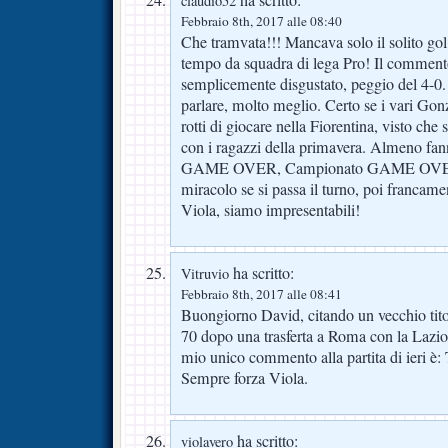
ha scritto:
claudio52
Febbraio 8th, 2017 alle 08:40
Che tramvata!!! Mancava solo il solito g
tempo da squadra di lega Pro! Il comment
semplicemente disgustato, peggio del 4-0.
parlare, molto meglio. Certo se i vari Go
rotti di giocare nella Fiorentina, visto che
con i ragazzi della primavera. Almeno fan
GAME OVER, Campionato GAME OVER, E.
miracolo se si passa il turno, poi francame
Viola, siamo impresentabili!
ha scritto:
Vitruvio
Febbraio 8th, 2017 alle 08:41
Buongiorno David, citando un vecchio tito
70 dopo una trasferta a Roma con la Lazio 
mio unico commento alla partita di ier
Sempre forza Viola.
ha scritto:
violavero