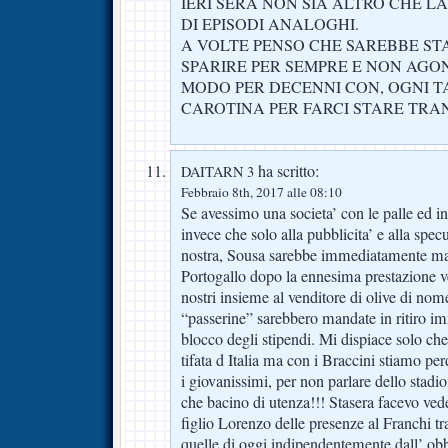
IERI SERA NON SIA ALTRO CHE LA
DI EPISODI ANALOGHI.
A VOLTE PENSO CHE SAREBBE STA
SPARIRE PER SEMPRE E NON AGO
MODO PER DECENNI CON, OGNI T
CAROTINA PER FARCI STARE TRA
ha scritto:
DAITARN 3
Febbraio 8th, 2017 alle 08:10
Se avessimo una societa’ con le palle ed in
invece che solo alla pubblicita’ e alla spec
nostra, Sousa sarebbe immediatamente man
Portogallo dopo la ennesima prestazione v
nostri insieme al venditore di olive di no
“passerine” sarebbero mandate in ritiro 
blocco degli stipendi. Mi dispiace solo ch
tifata d Italia ma con i Braccini stiamo perd
i giovanissimi, per non parlare dello stad
che bacino di utenza!!! Stasera facevo ved
figlio Lorenzo delle presenze al Franchi tr
quelle di oggi,indipendentemente dall’ obbi