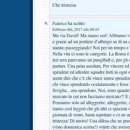
Che tristezza
ha scritto:
Federico
Febbraio 8th, 2017 alle 08:03
Ma via David! Ma siamo seri! Abbiamo vin
e grazie ad un portiere d’albergo su di un c
stanno passeggiando! Noi per un tempo 
Nella vita ci sono le categorie. La Roma 
ieri sera parevamo un pungiball o, per gli 
partner. Una pena assoluta. Per vincere ed 
spendere ed allestire squadre forti in ogni
sentir dire che c’è chi vince senza spende
chi vince spendendo oculatamente e forse n
Siviglia…ma spendono. Noi, sono quante?! 
mercato in cui non facciamo mercato?! E
Pensiamo solo ad alleggerire, alleggerire, a
siamo così leggeri che gli altri ci spazza
giornata di vento, basta aspettare e ce ne 
tristezza! Di nuovo! Una difesa che ne pre
(visto domenica scorsa?) volete che avesse