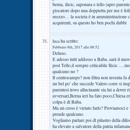
berna, ilicic, saponara e tello (apro parent
giocatore dopo una doppietta per me è folli
mezzo… la societa è in amministrazione con
acquirenti, su questo ho ben pochi dubbi
ha scritto:
Inca
Febbraio 8th, 2017 alle 08:52
Deluso.
E adesso tutti addosso a Baba..sarà il nuo
post Tello,il sempre criticabile Ilicic ….i
qualcuno no ?
Il centrocampo? non filtra non inventa fa
un bel po’ che succede Valero corre si im
parentesi trovo allucinante sia lui a dover r
avversari,Berna ieri ha fato poco,Chiesa e
colpa è di Baba.
Ma un cross è vietato farlo? Proviamoci 
prende qualcuno.
Vogliamo parlare poi dl pilastro della dif
ha elevato a salvatore della patria infaman