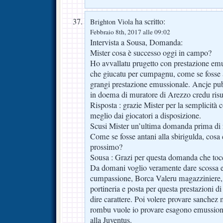
ha scritto:
Brighton Viola
Febbraio 8th, 2017 alle 09:02
Intervista a Sousa, Domanda:
Mister cosa è successo oggi in campo?
Ho avvallatu prugetto con prestazione emu
che giucatu per cumpagnu, come se fosse a
grangi prestazione emussionale. Ancje pu
in doema di muratore di Arezzo credu risul
Risposta : grazie Mister per la semplicità co
meglio dai giocatori a disposizione.
Scusi Mister un’ultima domanda prima di ri
Come se fosse antani alla sbirigulda, cosa c
prossimo?
Sousa : Grazi per questa domanda che toc
Da domani voglio veramente dare scossa e
cumpassione, Borca Valeru magazziniere, 
portineria e posta per questa prestazioni di
dire carattere. Poi volere provare sanchez
rombu vuole io provare esagono emussiona
alla Juventus.