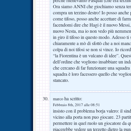
perché ritenevamo Pasqual (che era terzino 
Ora siamo ANNI che giochiamo senza terz
compra un terzino destro! Io posso anche 
come tifoso, posso anche accettare di farmi
facendomi dire che Hagi è il nuovo Messi, 
nuovo Nesta, ma io non vedo più nemmeno
in giro il tifoso in questo modo. Adesso ti 
chiaramente a mò di sfottò che a noi manc
colpa di noi tifosi se non si vince. Io rico
“la Fiorentina è un vulcano di idee”. Ques
dell’ordine che vogliono insabbiare un inda
che cercano di far funzionare una squadra d
squadra è loro facessero quello che voglio
stancato.
ha scritto:
marco
Febbraio 8th, 2017 alle 08:51
insisto con il problema borja valero: il si
vicino alla porta non puo giocare. 23 parti
permettere in quel ruolo un giocatore da q
piacerebbe vedere un terzetto dietro la punt