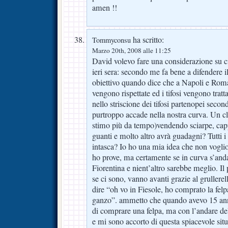
amen !!
ha scritto:
Tommyconsu
Marzo 20th, 2008 alle 11:25
David volevo fare una considerazione su 
ieri sera: secondo me fa bene a difendere i
obiettivo quando dice che a Napoli e Roma
vengono rispettate ed i tifosi vengono trat
nello striscione dei tifosi partenopei seco
purtroppo accade nella nostra curva. Un 
stimo più da tempo)vendendo sciarpe, cappe
guanti e molto altro avrà guadagni? Tutti i 
intasca? Io ho una mia idea che non vogli
ho prove, ma certamente se in curva s’anda
Fiorentina e nient’altro sarebbe meglio. Il 
se ci sono, vanno avanti grazie al grullerel
dire “oh vo in Fiesole, ho comprato la fel
ganzo”. ammetto che quando avevo 15 ann
di comprare una felpa, ma con l’andare de
e mi sono accorto di questa spiacevole s