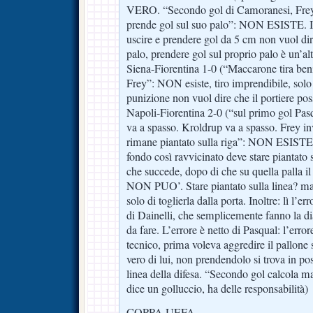
VERO. “Secondo gol di Camoranesi, Frey 
prende gol sul suo palo”: NON ESISTE. I
uscire e prendere gol da 5 cm non vuol dir
palo, prendere gol sul proprio palo è un’al
Siena-Fiorentina 1-0 (“Maccarone tira beni
Frey”: NON esiste, tiro imprendibile, solo i
punizione non vuol dire che il portiere poss
Napoli-Fiorentina 2-0 (“sul primo gol Pasq
va a spasso. Kroldrup va a spasso. Frey i
rimane piantato sulla riga”: NON ESISTE:i
fondo così ravvicinato deve stare piantato 
che succede, dopo di che su quella palla i
NON PUO’. Stare piantato sulla linea? ma c
solo di toglierla dalla porta. Inoltre: lì l’
di Dainelli, che semplicemente fanno la 
da fare. L’errore è netto di Pasqual: l’erro
tecnico, prima voleva aggredire il pallone 
vero di lui, non prendendolo si trova in pos
linea della difesa. “Secondo gol calcola m
dice un golluccio, ha delle responsabilità)
COPPA UEFA