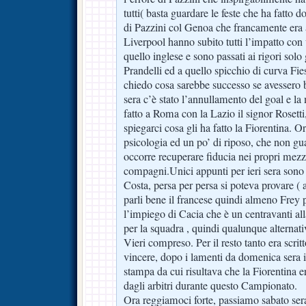
tutti( basta guardare le feste che ha fatto 
di Pazzini col Genoa che francamente era 
Liverpool hanno subito tutti l’impatto con
quello inglese e sono passati ai rigori solo 
Prandelli ed a quello spicchio di curva Fies
chiedo cosa sarebbe successo se avessero bat
sera c’è stato l’annullamento del goal e l
fatto a Roma con la Lazio il signor Rosett
spiegarci cosa gli ha fatto la Fiorentina. 
psicologia ed un po’ di riposo, che non gu
occorre recuperare fiducia nei propri mezzi
compagni.Unici appunti per ieri sera sono 
Costa, persa per persa si poteva provare (
parli bene il francese quindi almeno Frey
l’impiego di Cacia che è un centravanti al
per la squadra , quindi qualunque alternativ
Vieri compreso. Per il resto tanto era scrit
vincere, dopo i lamenti da domenica sera in
stampa da cui risultava che la Fiorentina e
dagli arbitri durante questo Campionato.
Ora reggiamoci forte, passiamo sabato sera 