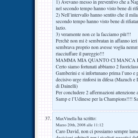
1) Avevano messo in preventivo che a Napo
nel secondo tempo hanno visto bene di rifia
2) Nell’intervallo hanno sentito che il mil
secondo tempo hanno visto bene di rifiatar
lazio.
3) veramente non ce la facciamo più!!!
Perchè non mi è sembratan in affanno ieri 
sembrava proprio non avesse voglia nemm
riacciuffare il pareggio!!!
MAMMA MIA QUANTO CI MANCA I
Certo siamo fortunati abbiamo 2 fuoriclass
Gamberini e si infortunano prima l’uno e 
decisivo urge rinforsi in difesa (Mazuch e
di Dainelli)
Per concludere 2 affermazioni attenzione 
Samp e l’Udinese per la Champions!!!! Sa
ha scritto:
MaxVinella
Marzo 20th, 2008 alle 11:12
Caro David, non ci possiamo sempre lament
decisioni arbitrali per i risultati negativi de