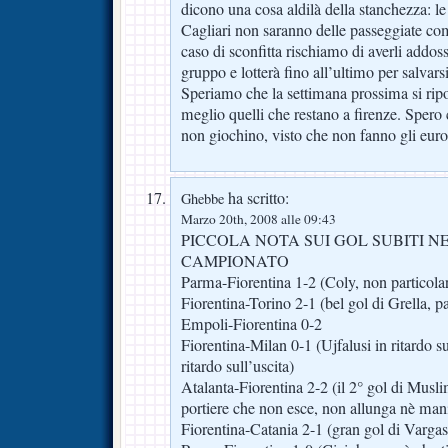
dicono una cosa aldilà della stanchezza: l
Cagliari non saranno delle passeggiate co
caso di sconfitta rischiamo di averli addosso
gruppo e lotterà fino all’ultimo per salvarsi
Speriamo che la settimana prossima si ripo
meglio quelli che restano a firenze. Sper
non giochino, visto che non fanno gli eur
ha scritto:
Ghebbe
Marzo 20th, 2008 alle 09:43
PICCOLA NOTA SUI GOL SUBITI N
CAMPIONATO
Parma-Fiorentina 1-2 (Coly, non particolar
Fiorentina-Torino 2-1 (bel gol di Grella, p
Empoli-Fiorentina 0-2
Fiorentina-Milan 0-1 (Ujfalusi in ritardo s
ritardo sull’uscita)
Atalanta-Fiorentina 2-2 (il 2° gol di Musl
portiere che non esce, non allunga nè mani
Fiorentina-Catania 2-1 (gran gol di Varga