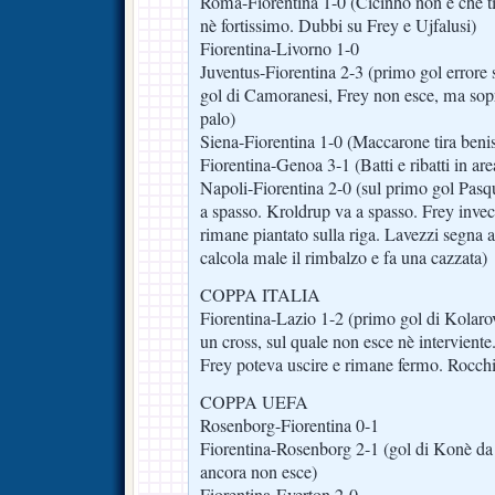
Roma-Fiorentina 1-0 (Cicinho non è che ti
nè fortissimo. Dubbi su Frey e Ujfalusi)
Fiorentina-Livorno 1-0
Juventus-Fiorentina 2-3 (primo gol errore 
gol di Camoranesi, Frey non esce, ma sopr
palo)
Siena-Fiorentina 1-0 (Maccarone tira benis
Fiorentina-Genoa 3-1 (Batti e ribatti in ar
Napoli-Fiorentina 2-0 (sul primo gol Pasqu
a spasso. Kroldrup va a spasso. Frey inve
rimane piantato sulla riga. Lavezzi segna 
calcola male il rimbalzo e fa una cazzata)
COPPA ITALIA
Fiorentina-Lazio 1-2 (primo gol di Kolarov,
un cross, sul quale non esce nè intervient
Frey poteva uscire e rimane fermo. Rocchi
COPPA UEFA
Rosenborg-Fiorentina 0-1
Fiorentina-Rosenborg 2-1 (gol di Konè da 
ancora non esce)
Fiorentina-Everton 2-0