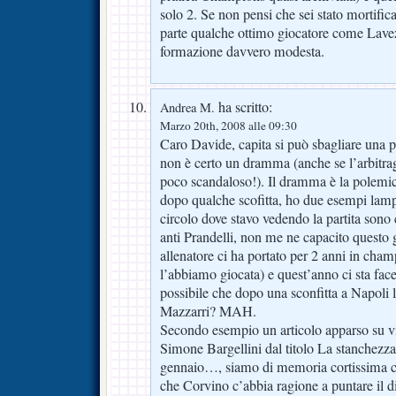
solo 2. Se non pensi che sei stato mortific
parte qualche ottimo giocatore come Lave
formazione davvero modesta.
ha scritto:
Andrea M.
Marzo 20th, 2008 alle 09:30
Caro Davide, capita si può sbagliare una p
non è certo un dramma (anche se l’arbitragg
poco scandaloso!). Il dramma è la polemic
dopo qualche scofitta, ho due esempi lampan
circolo dove stavo vedendo la partita sono
anti Prandelli, non me ne capacito quest
allenatore ci ha portato per 2 anni in cha
l’abbiamo giocata) e quest’anno ci sta fac
possibile che dopo una sconfitta a Napoli 
Mazzarri? MAH.
Secondo esempio un articolo apparso su v
Simone Bargellini dal titolo La stanchezza 
gennaio…, siamo di memoria cortissima c
che Corvino c’abbia ragione a puntare il di