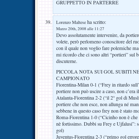
GRUPPETTO IN PARTERRE
ha scritto:
Lorenzo Maltese
Marzo 20th, 2008 alle 11:27
Devo assolutamente intervenire, da portie
volete, però perlomeno conoscitore del ruo
con il quale non voglio fare polemiche ma 
mi ricordo che ci sono altri “portieri” sul
discuterne.
PICCOLA NOTA SUI GOL SUBITI N
CAMPIONATO
Fiorentina-Milan 0-1 (“Frey in ritardo sull
portiere non può uscire a caso, non c’era i
Atalanta-Fiorentina 2-2 (“il 2° gol di Mus
portiere che non esce, non allunga né mani 
sebbene in questo caso frey non è stato mol
Roma-Fiorentina 1-0 (“Cicinho non è che t
nè fortissimo. Dubbi su Frey e Ujfalusi”: 
gol)
Juventus-Fiorentina 2-3 (“primo gol errore 