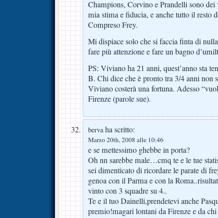
Champions, Corvino e Prandelli sono dei v
mia stima e fiducia, e anche tutto il resto d
Compreso Frey.
Mi dispiace solo che si faccia finta di nu
fare più attenzione e fare un bagno d’umilt
PS: Viviano ha 21 anni, quest’anno sta ten
B. Chi dice che è pronto tra 3/4 anni non s
Viviano costerà una fortuna. Adesso “vuol 
Firenze (parole sue).
ha scritto:
berva
Marzo 20th, 2008 alle 10:46
e se mettessimo ghebbe in porta?
Oh nn sarebbe male…cmq te e le tue sta
sei dimenticato di ricordare le parate di fr
genoa con il Parma e con la Roma..risultato
vinto con 3 squadre su 4..
Te e il tuo Dainelli,prendetevi anche Pasqu
premio!magari lontani da Firenze e da chi