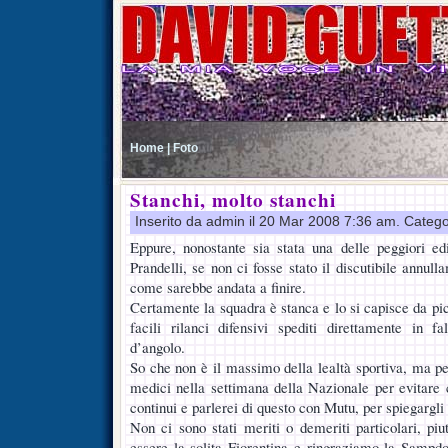
Home |
Foto
Stanchi, molto stanchi
Inserito da admin il 20 Mar 2008 7:36 am. Catego
Eppure, nonostante sia stata una delle peggiori edi
Prandelli, se non ci fosse stato il discutibile annul
come sarebbe andata a finire.
Certamente la squadra è stanca e lo si capisce da picc
facili rilanci difensivi spediti direttamente in f
d’angolo.
So che non è il massimo della lealtà sportiva, ma pen
medici nella settimana della Nazionale per evitare ch
continui e parlerei di questo con Mutu, per spiegargli 
Non ci sono stati meriti o demeriti particolari, pi
essere la solita Fiorentina e ringraziamo la Sampd