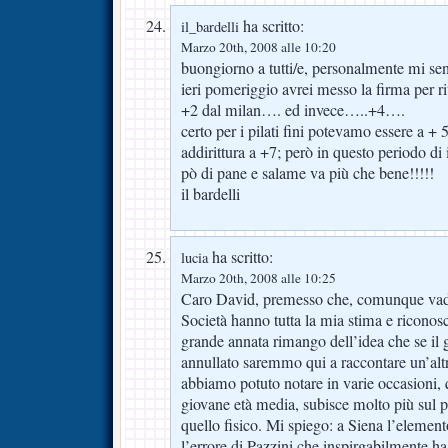
ha scritto:
il_bardelli
Marzo 20th, 2008 alle 10:20
buongiorno a tutti/e, personalmente mi sen
ieri pomeriggio avrei messo la firma per r
+2 dal milan…. ed invece…..+4….
certo per i pilati fini potevamo essere a + 5
addirittura a +7; però in questo periodo di
pò di pane e salame va più che bene!!!!!
il bardelli
ha scritto:
lucia
Marzo 20th, 2008 alle 10:25
Caro David, premesso che, comunque vada,
Società hanno tutta la mia stima e ricono
grande annata rimango dell’idea che se il 
annullato saremmo qui a raccontare un’altra
abbiamo potuto notare in varie occasioni, q
giovane età media, subisce molto più sul 
quello fisico. Mi spiego: a Siena l’elemen
l’errore di Pazzini che inspirgabilmente ha