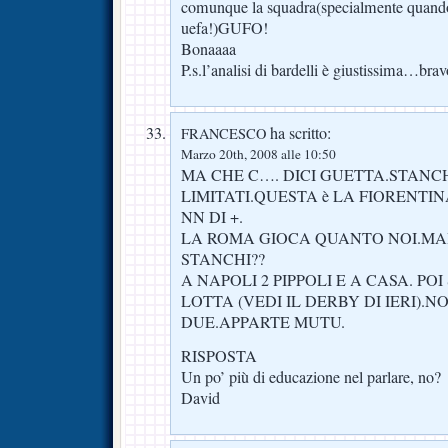
comunque la squadra(specialmente quando è
uefa!)GUFO!
Bonaaaa
P.s.l’analisi di bardelli è giustissima…bra
ha scritto:
FRANCESCO
Marzo 20th, 2008 alle 10:50
MA CHE C…. DICI GUETTA.STANCH
LIMITATI.QUESTA è LA FIORENTI
NN DI +.
LA ROMA GIOCA QUANTO NOI.MAI
STANCHI??
A NAPOLI 2 PIPPOLI E A CASA. POI
LOTTA (VEDI IL DERBY DI IERI).NO
DUE.APPARTE MUTU.
RISPOSTA
Un po’ più di educazione nel parlare, no?
David