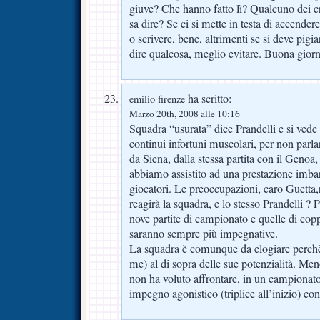
giuve? Che hanno fatto lì? Qualcuno dei cr
sa dire? Se ci si mette in testa di accendere
o scrivere, bene, altrimenti se si deve pigiar
dire qualcosa, meglio evitare. Buona gior
ha scritto:
emilio firenze
Marzo 20th, 2008 alle 10:16
Squadra “usurata” dice Prandelli e si vede
continui infortuni muscolari, per non parla
da Siena, dalla stessa partita con il Genoa, 
abbiamo assistito ad una prestazione imbar
giocatori. Le preoccupazioni, caro Guetta,
reagirà la squadra, e lo stesso Prandelli 
nove partite di campionato e quelle di cop
saranno sempre più impegnative.
La squadra è comunque da elogiare perchè
me) al di sopra delle sue potenzialità. Men
non ha voluto affrontare, in un campionato p
impegno agonistico (triplice all’inizio) c