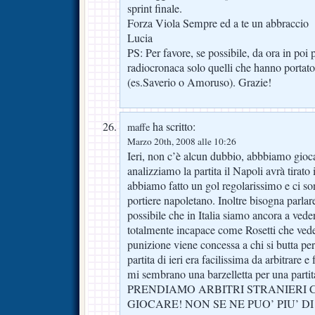
sprint finale.
Forza Viola Sempre ed a te un abbraccio
Lucia
PS: Per favore, se possibile, da ora in poi p
radiocronaca solo quelli che hanno portato
(es.Saverio o Amoruso). Grazie!
ha scritto:
maffe
Marzo 20th, 2008 alle 10:26
Ieri, non c’è alcun dubbio, abbbiamo gioc
analizziamo la partita il Napoli avrà tirato 
abbiamo fatto un gol regolarissimo e ci son
portiere napoletano. Inoltre bisogna parlare
possibile che in Italia siamo ancora a ved
totalmente incapace come Rosetti che vede f
punizione viene concessa a chi si butta per
partita di ieri era facilissima da arbitrare
mi sembrano una barzelletta per una partita
PRENDIAMO ARBITRI STRANIERI 
GIOCARE! NON SE NE PUO’ PIU’ D