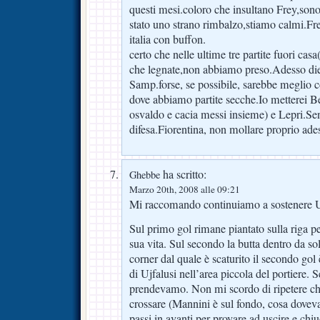
questi mesi.coloro che insultano Frey,sono
stato uno strano rimbalzo,stiamo calmi.Frey
italia con buffon.
certo che nelle ultime tre partite fuori cas
che legnate,non abbiamo preso.Adesso di
Samp.forse, se possibile, sarebbe meglio 
dove abbiamo partite secche.Io metterei Be
osvaldo e cacia messi insieme) e Lepri.Se
difesa.Fiorentina, non mollare proprio ade
ha scritto:
Ghebbe
Marzo 20th, 2008 alle 09:21
Mi raccomando continuiamo a sostenere Ujf
Sul primo gol rimane piantato sulla riga pe
sua vita. Sul secondo la butta dentro da so
corner dal quale è scaturito il secondo gol 
di Ujfalusi nell’area piccola del portiere. 
prendevamo. Non mi scordo di ripetere che
crossare (Mannini è sul fondo, cosa doveva 
passi in avanti per provare ad uscire e ch