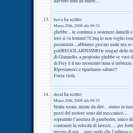
davvero tutta da ridere…
ha scritto:
berva
Marzo 20th, 2008 alle 09:34
ghebbe…te continua a sostenere dainelli 
loro si va lontani!!!Cmq io non voglio es
pessimista…abbiamo giocato male ma se 
gol(REGOLARISSIMO)e magari delle tre o
di Giannello..a proposito ghebbe se vuoi d
di Frey è il tuo momento!)una si imbuzza
Riposiamoci e ripartiamo sabato!!
Forza viola
ha scritto:
david
Marzo 20th, 2008 alle 09:35
brutta serata, niente da dire…siamo in rise
pezzi del motore sono dal meccanico…
sopratutto l’assenza di gamberini, unico d
contenere la velocità di lavezzi…..per fortu
peggio di noi….non credo che l’udinese e 