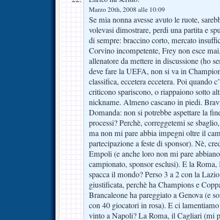
Marzo 20th, 2008 alle 10:09
Se mia nonna avesse avuto le ruote, sareb
volevasi dimostrare, perdi una partita e spun
di sempre: braccino corto, mercato insuffic
Corvino incompetente, Frey non esce mai, 
allenatore da mettere in discussione (ho se
deve fare la UEFA, non si va in Champion
classifica, eccetera eccetera. Poi quando c’è
criticono spariscono, o riappaiono sotto alt
nickname. Almeno cascano in piedi. Bravi
Domanda: non si potrebbe aspettare la fine 
processi? Perchè, correggetemi se sbaglio,
ma non mi pare abbia impegni oltre il cam
partecipazione a feste di sponsor). Nè, cre
Empoli (e anche loro non mi pare abbiano a
campionato, sponsor esclusi). E la Roma
spacca il mondo? Perso 3 a 2 con la Lazi
giustificata, perchè ha Champions e Coppa
Brancaleone ha pareggiato a Genova (e 
con 40 giocatori in rosa). E ci lamentiam
vinto a Napoli? La Roma, il Cagliari (mi p