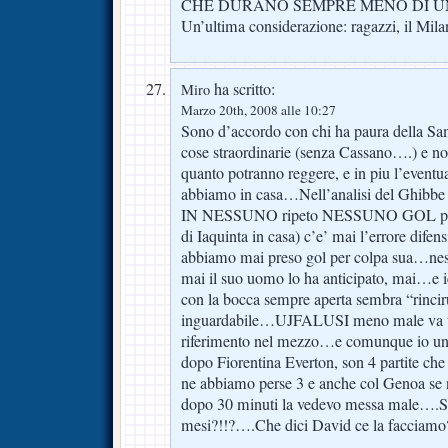
CHE DURANO SEMPRE MENO DI U
Un’ultima considerazione: ragazzi, il Mi
ha scritto:
Miro
Marzo 20th, 2008 alle 10:27
Sono d’accordo con chi ha paura della S
cose straordinarie (senza Cassano….) e no
quanto potranno reggere, e in piu l’eventua
abbiamo in casa…Nell’analisi del Ghibbe 
IN NESSUNO ripeto NESSUNO GOL preso
di Iaquinta in casa) c’e’ mai l’errore di
abbiamo mai preso gol per colpa sua…ness
mai il suo uomo lo ha anticipato, mai…
con la bocca sempre aperta sembra “rin
inguardabile…UJFALUSI meno male va 
riferimento nel mezzo…e comunque io un
dopo Fiorentina Everton, son 4 partite ch
ne abbiamo perse 3 e anche col Genoa se
dopo 30 minuti la vedevo messa male….Si r
mesi?!!?….Che dici David ce la facciam