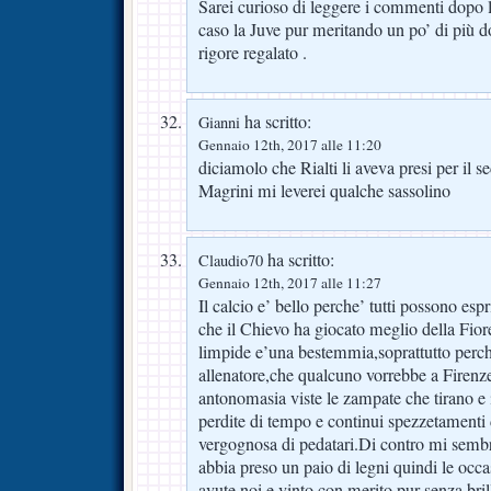
Sarei curioso di leggere i commenti dopo l
caso la Juve pur meritando un po’ di più d
rigore regalato .
ha scritto:
Gianni
Gennaio 12th, 2017 alle 11:20
diciamolo che Rialti li aveva presi per il s
Magrini mi leverei qualche sassolino
ha scritto:
Claudio70
Gennaio 12th, 2017 alle 11:27
Il calcio e’ bello perche’ tutti possono es
che il Chievo ha giocato meglio della Fior
limpide e’una bestemmia,soprattutto perche’
allenatore,che qualcuno vorrebbe a Firenze
antonomasia viste le zampate che tirano e 
perdite di tempo e continui spezzetamenti 
vergognosa di pedatari.Di contro mi sembr
abbia preso un paio di legni quindi le occ
avute noi e vinto con merito pur senza bril