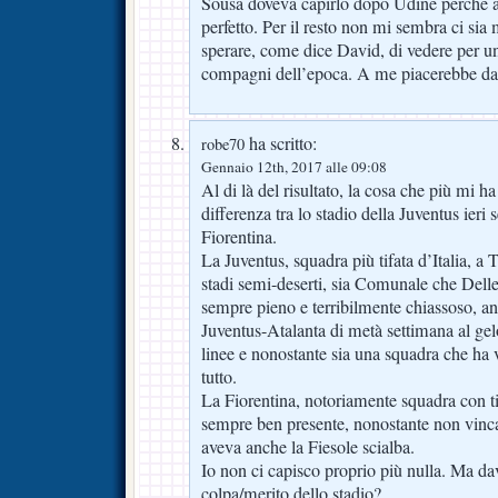
Sousa doveva capirlo dopo Udine perché a
perfetto. Per il resto non mi sembra ci sia 
sperare, come dice David, di vedere per una
compagni dell’epoca. A me piacerebbe da
ha scritto:
robe70
Gennaio 12th, 2017 alle 09:08
Al di là del risultato, la cosa che più mi ha
differenza tra lo stadio della Juventus ieri 
Fiorentina.
La Juventus, squadra più tifata d’Italia, a
stadi semi-deserti, sia Comunale che Delle
sempre pieno e terribilmente chiassoso, an
Juventus-Atalanta di metà settimana al gel
linee e nonostante sia una squadra che ha 
tutto.
La Fiorentina, notoriamente squadra con tif
sempre ben presente, nonostante non vinca 
aveva anche la Fiesole scialba.
Io non ci capisco proprio più nulla. Ma dav
colpa/merito dello stadio?