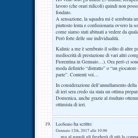
lavoro (che orari ridicoli) quindi non poss
fondato.
A sensazione, la squadra mi è sembrata un 
piuttosto lenta e confusionaria ovvero la s
come siamo stati abituati a vedere da qual
Però forte delle sue individualità.
Kalinic a me è sembrato il solito di altre pa
mediocrità di prestazione di vari altri com
Fiorentina in Gennaio…). Ora però ci sono
moda definirlo “distratto” o “un giocatore c
parte”. Contenti voi…
In considerazione dell’annullamento della p
di ieri sera credo sia stata un ottima prepar
Domenica, anche grazie al risultato otten
ottimista di ieri.
ha scritto:
LeoSenio
Gennaio 12th, 2017 alle 10:06
…ma al napoli gli fregherà di più la coppa 