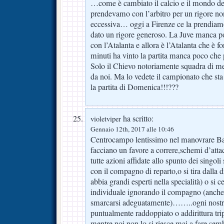
…come è cambiato il calcio e il mondo del
prendevamo con l’arbitro per un rigore no
eccessiva… oggi a Firenze ce la prendiamo
dato un rigore generoso. La Juve manca p
con l’Atalanta e allora è l’Atalanta che è f
minuti ha vinto la partita manca poco che 
Solo il Chievo notoriamente squadra di m
da noi. Ma lo vedete il campionato che sta
la partita di Domenica!!!???
ha scritto:
violetviper
Gennaio 12th, 2017 alle 10:46
Centrocampo lentissimo nel manovrare Ba
facciano un favore a correre,schemi d’atta
tutte azioni affidate allo spunto dei singoli
con il compagno di reparto,o si tira dalla d
abbia grandi esperti nella specialità) o si c
individuale ignorando il compagno (anche 
smarcarsi adeguatamente)……..ogni nostro
puntualmente raddoppiato o addirittura trip
mentre noi non lo si riesce mai a fare,semb