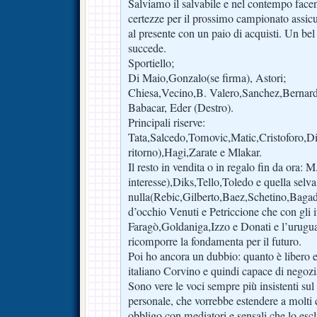
Salviamo il salvabile e nel contempo face
certezze per il prossimo campionato assicu
al presente con un paio di acquisti. Un be
succede.
Sportiello;
Di Maio,Gonzalo(se firma), Astori;
Chiesa,Vecino,B. Valero,Sanchez,Bernard
Babacar, Eder (Destro).
Principali riserve:
Tata,Salcedo,Tomovic,Matic,Cristoforo,D
ritorno),Hagi,Zarate e Mlakar.
Il resto in vendita o in regalo fin da ora: M
interesse),Diks,Tello,Toledo e quella selva 
nulla(Rebic,Gilberto,Baez,Schetino,Bagad
d’occhio Venuti e Petriccione che con gli i
Faragò,Goldaniga,Izzo e Donati e l’urugu
ricomporre la fondamenta per il futuro.
Poi ho ancora un dubbio: quanto è libero 
italiano Corvino e quindi capace di negozi
Sono vere le voci sempre più insistenti su
personale, che vorrebbe estendere a molti 
obbligo,con mediatori e sensali che lo esc