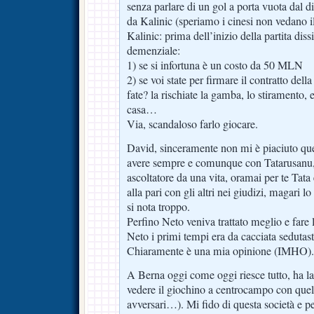
senza parlare di un gol a porta vuota dal d
da Kalinic (speriamo i cinesi non vedano i
Kalinic: prima dell’inizio della partita diss
demenziale:
1) se si infortuna è un costo da 50 MLN
2) se voi state per firmare il contratto dell
fate? la rischiate la gamba, lo stiramento,
casa…
Via, scandaloso farlo giocare.
David, sinceramente non mi è piaciuto que
avere sempre e comunque con Tatarusanu, 
ascoltatore da una vita, oramai per te Tata
alla pari con gli altri nei giudizi, magari 
si nota troppo.
Perfino Neto veniva trattato meglio e fare l
Neto i primi tempi era da cacciata sedutast
Chiaramente è una mia opinione (IMHO).
A Berna oggi come oggi riesce tutto, ha la 
vedere il giochino a centrocampo con quel
avversari…). Mi fido di questa società e p