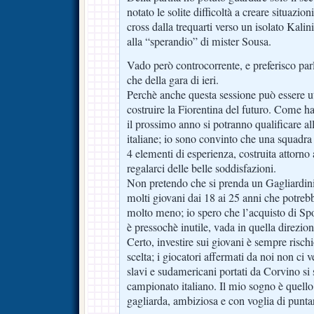
notato le solite difficoltà a creare situazion
cross dalla trequarti verso un isolato Kalini
alla “sperandio” di mister Sousa.
Vado però controcorrente, e preferisco par
che della gara di ieri.
Perchè anche questa sessione può essere uti
costruire la Fiorentina del futuro. Come ha
il prossimo anno si potranno qualificare a
italiane; io sono convinto che una squadra
4 elementi di esperienza, costruita attorno
regalarci delle belle soddisfazioni.
Non pretendo che si prenda un Gagliardini
molti giovani dai 18 ai 25 anni che potrebb
molto meno; io spero che l’acquisto di Spo
è pressochè inutile, vada in quella direzion
Certo, investire sui giovani è sempre risc
scelta; i giocatori affermati da noi non ci
slavi e sudamericani portati da Corvino si 
campionato italiano. Il mio sogno è quello
gagliarda, ambiziosa e con voglia di puntar