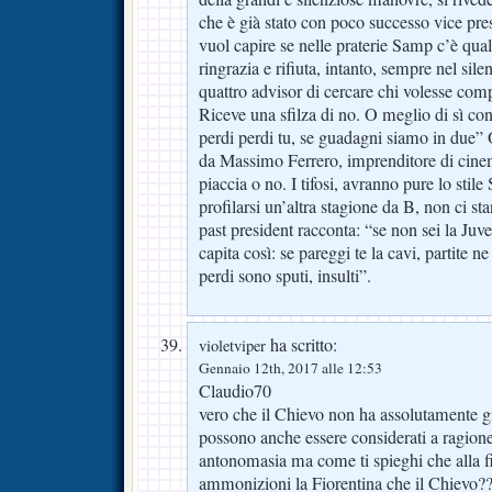
che è già stato con poco successo vice pr
vuol capire se nelle praterie Samp c’è qua
ringrazia e rifiuta, intanto, sempre nel silen
quattro advisor di cercare chi volesse com
Riceve una sfilza di no. O meglio di sì con
perdi perdi tu, se guadagni siamo in due” 
da Massimo Ferrero, imprenditore di cinem
piaccia o no. I tifosi, avranno pure lo st
profilarsi un’altra stagione da B, non ci sta
past president racconta: “se non sei la Juve 
capita così: se pareggi te la cavi, partite n
perdi sono sputi, insulti”.
ha scritto:
violetviper
Gennaio 12th, 2017 alle 12:53
Claudio70
vero che il Chievo non ha assolutamente g
possono anche essere considerati a ragione 
antonomasia ma come ti spieghi che alla f
ammonizioni la Fiorentina che il Chievo?