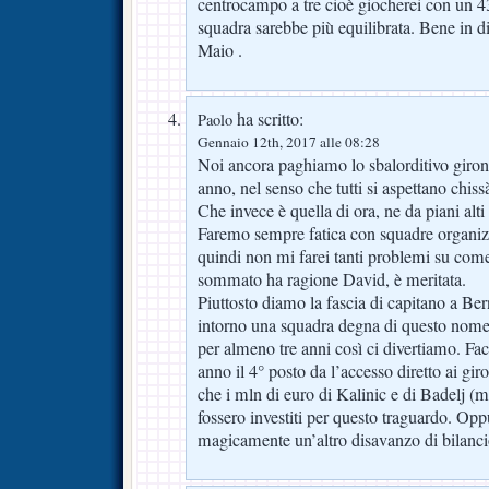
centrocampo a tre cioè giocherei con un 
squadra sarebbe più equilibrata. Bene in d
Maio .
ha scritto:
Paolo
Gennaio 12th, 2017 alle 08:28
Noi ancora paghiamo lo sbalorditivo giron
anno, nel senso che tutti si aspettano chiss
Che invece è quella di ora, ne da piani alti
Faremo sempre fatica con squadre organiz
quindi non mi farei tanti problemi su come s
sommato ha ragione David, è meritata.
Piuttosto diamo la fascia di capitano a Be
intorno una squadra degna di questo nome
per almeno tre anni così ci divertiamo. Fa
anno il 4° posto da l’accesso diretto ai gi
che i mln di euro di Kalinic e di Badelj (m
fossero investiti per questo traguardo. Op
magicamente un’altro disavanzo di bilanc