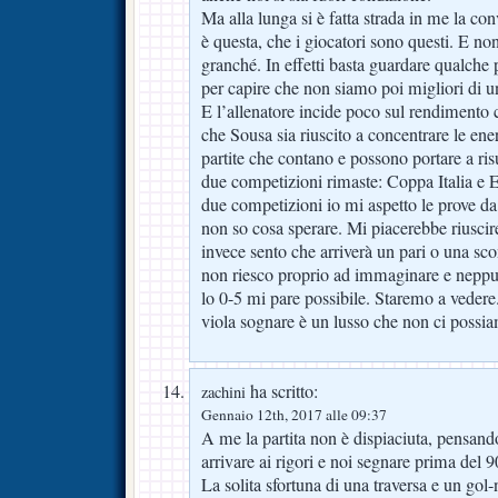
Ma alla lunga si è fatta strada in me la co
è questa, che i giocatori sono questi. E non
granché. In effetti basta guardare qualche p
per capire che non siamo poi migliori di u
E l’allenatore incide poco sul rendimento
che Sousa sia riuscito a concentrare le ene
partite che contano e possono portare a risul
due competizioni rimaste: Coppa Italia e 
due competizioni io mi aspetto le prove da
non so cosa sperare. Mi piacerebbe riuscir
invece sento che arriverà un pari o una sco
non riesco proprio ad immaginare e neppure
lo 0-5 mi pare possibile. Staremo a vedere.
viola sognare è un lusso che non ci possi
ha scritto:
zachini
Gennaio 12th, 2017 alle 09:37
A me la partita non è dispiaciuta, pensand
arrivare ai rigori e noi segnare prima del 9
La solita sfortuna di una traversa e un go