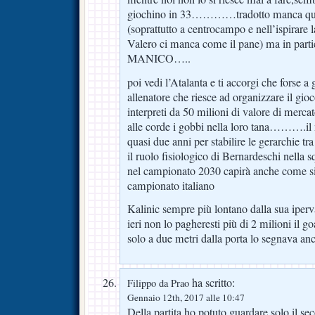
giochino in 33…………tradotto manca qualc
(soprattutto a centrocampo e nell’ispirare
Valero ci manca come il pane) ma in parti
MANICO…..
poi vedi l’Atalanta e ti accorgi che forse a
allenatore che riesce ad organizzare il gio
interpreti da 50 milioni di valore di merca
alle corde i gobbi nella loro tana……….il 
quasi due anni per stabilire le gerarchie tra 
il ruolo fisiologico di Bernardeschi nell
nel campionato 2030 capirà anche come si
campionato italiano
Kalinic sempre più lontano dalla sua iperva
ieri non lo pagheresti più di 2 milioni il go
solo a due metri dalla porta lo segnava a
ha scritto:
Filippo da Prao
Gennaio 12th, 2017 alle 10:47
Della partita ho potuto guardare solo il s