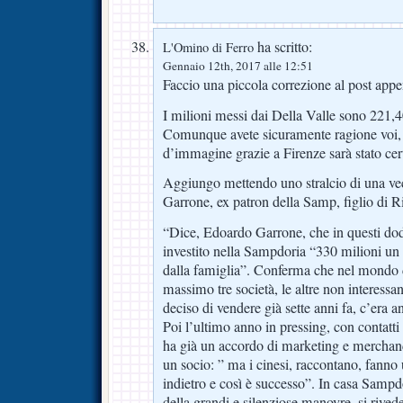
ha scritto:
L'Omino di Ferro
Gennaio 12th, 2017 alle 12:51
Faccio una piccola correzione al post appe
I milioni messi dai Della Valle sono 221
Comunque avete sicuramente ragione voi, 
d’immagine grazie a Firenze sarà stato c
Aggiungo mettendo uno stralcio di una vec
Garrone, ex patron della Samp, figlio di R
“Dice, Edoardo Garrone, che in questi dod
investito nella Sampdoria “330 milioni un q
dalla famiglia”. Conferma che nel mondo de
massimo tre società, le altre non interes
deciso di vendere già sette anni fa, c’era 
Poi l’ultimo anno in pressing, con contatti
ha già un accordo di marketing e merchan
un socio: ” ma i cinesi, raccontano, fanno
indietro e così è successo”. In casa Sampd
della grandi e silenziose manovre, si rived