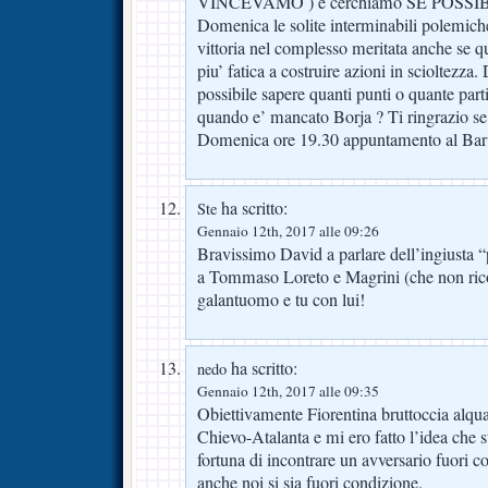
VINCEVAMO ) e cerchiamo SE POSSIBILE
Domenica le solite interminabili polemiche
vittoria nel complesso meritata anche se 
piu’ fatica a costruire azioni in scioltezza. 
possibile sapere quanti punti o quante parti
quando e’ mancato Borja ? Ti ringrazio se
Domenica ore 19.30 appuntamento al Bar
ha scritto:
Ste
Gennaio 12th, 2017 alle 09:26
Bravissimo David a parlare dell’ingiusta “p
a Tommaso Loreto e Magrini (che non rico
galantuomo e tu con lui!
ha scritto:
nedo
Gennaio 12th, 2017 alle 09:35
Obiettivamente Fiorentina bruttoccia alq
Chievo-Atalanta e mi ero fatto l’idea che 
fortuna di incontrare un avversario fuori c
anche noi si sia fuori condizione.